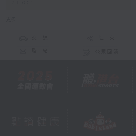
24:00)
更多 ...
交 通
社 交
聯 絡
公眾回饋