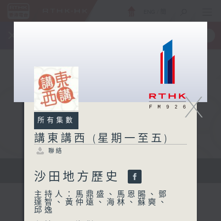
ENG
/
簡
×
全新 RTHK On The Go
取得
一手掌握 RTHK 電台、電視節目
X
所有集數
講東講西 (星期一至五)
聯絡
擴闊知識領域，網羅文化通識！
沙田地方歷史
主持人：馬鼎盛、馬恩賜、鄧
達智、黃仲遠、海林、蘇奭、
邱逸