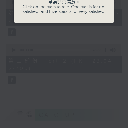
星為非常滿意。
seconds
00:00
21:00
Click on the stars to rate: One star is for not
of
satisfied, and Five stars is for very satisfied.
21
第一部份 Part 1 (HKT 22:35 -
minutes,
23:00)
0
seconds
0
seconds
00:00
48:33
of
48
第二部份 Part 2 (HKT 23:04 -
minutes,
24:00)
33
seconds
重溫
CATCHUP