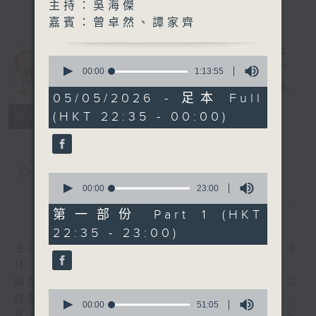
主持：吳海傑
嘉賓：曾卓然、譚家齊
0
講東講西 (星期
seconds
00:00
1:13:55
of
一至五)
電台直播
1
05/05/2026 - 足本 Full
hour,
(HKT 22:35 - 00:00)
聯絡
13
所有集數
minutes,
55
seconds
您喜歡這個節目嗎?
0
seconds
00:00
23:00
of
簡介
GIST
23
第一部份 Part 1 (HKT
minutes,
22:35 - 23:00)
0
seconds
主持人：馬鼎盛、馬恩賜、鄧達智、黃仲遠、海
林、蘇奭、邱逸
擴闊知識領域，網羅文化通識！《講東講西》以
0
輕鬆、風趣、淺顯、廣雜的態度講述不同題材。
seconds
00:00
51:05