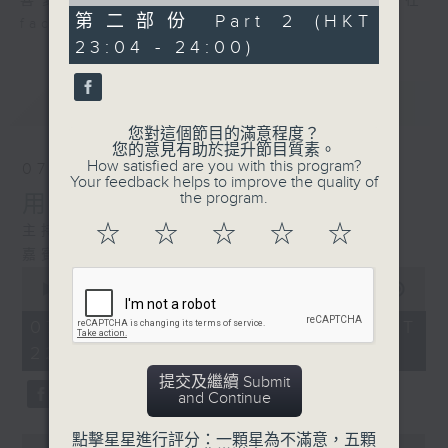
of
喜愛講東講西、文化通識的朋友，歡迎在
51
第二部份 Part 2 (HKT
facebook平台與主持思潮互動。
minutes,
23:04 - 24:00)
5
seconds
最新
LATEST
您對這個節目的滿意程度？
您的意見有助於提升節目質素。
How satisfied are you with this program?
07/08/2026
Your feedback helps to improve the quality of
the program.
用中樂破世界紀錄
☆
☆
☆
☆
☆
主持：海林
嘉賓：唐梓彬、錢敏華
0
seconds
00:00
1:09:23
of
1
07/08/2026 - 足本 Full (HKT
hour,
22:35 - 00:00)
9
minutes,
提交及繼續 Submit
23
and Continue
seconds
點擊星星進行評分：一顆星為不滿意，五顆
0