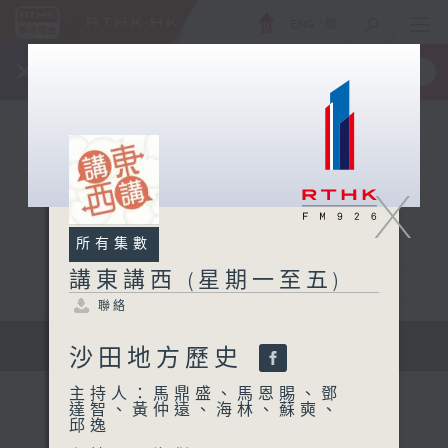
ENG
/
簡
×
全新 RTHK On The Go
取得
一手掌握 RTHK 電台、電視節目
X
所有集數
講東講西 (星期一至五)
聯絡
擴闊知識領域，網羅文化通識！
沙田地方歷史
主持人：馬鼎盛、馬恩賜、鄧
達智、黃仲遠、海林、蘇奭、
邱逸