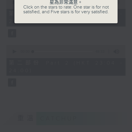
星為非常滿意。
seconds
00:00
21:00
Click on the stars to rate: One star is for not
of
satisfied, and Five stars is for very satisfied.
21
第一部份 Part 1 (HKT 22:35 -
minutes,
23:00)
0
seconds
0
seconds
00:00
48:33
of
48
第二部份 Part 2 (HKT 23:04 -
minutes,
24:00)
33
seconds
重溫
CATCHUP