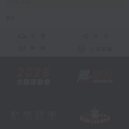
24:00)
更多 ...
交 通
社 交
聯 絡
公眾回饋