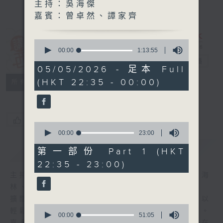
主持：吳海傑
嘉賓：曾卓然、譚家齊
0
講東講西 (星期
seconds
00:00
1:13:55
of
一至五)
電台直播
1
05/05/2026 - 足本 Full
hour,
(HKT 22:35 - 00:00)
聯絡
13
所有集數
minutes,
55
seconds
您喜歡這個節目嗎?
0
seconds
00:00
23:00
of
簡介
GIST
23
第一部份 Part 1 (HKT
minutes,
22:35 - 23:00)
0
seconds
主持人：馬鼎盛、馬恩賜、鄧達智、黃仲遠、海
林、蘇奭、邱逸
擴闊知識領域，網羅文化通識！《講東講西》以
0
輕鬆、風趣、淺顯、廣雜的態度講述不同題材。
seconds
00:00
51:05