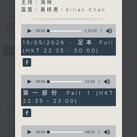
主持：海林
嘉賓：黃梓勇、Kilian Chan
0
講東講西 (星期
seconds
00:00
1:10:33
of
一至五)
電台直播
1
15/05/2026 - 足本 Full
hour,
(HKT 22:35 - 00:00)
聯絡
10
所有集數
minutes,
33
seconds
您喜歡這個節目嗎?
0
seconds
00:00
21:20
of
簡介
GIST
21
第一部份 Part 1 (HKT
minutes,
22:35 - 23:00)
20
seconds
主持人：馬鼎盛、馬恩賜、鄧達智、黃仲遠、海
林、蘇奭、邱逸
擴闊知識領域，網羅文化通識！《講東講西》以
0
輕鬆、風趣、淺顯、廣雜的態度講述不同題材。
seconds
00:00
49:33