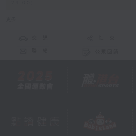
24:00)
更多 ...
交 通
社 交
聯 絡
公眾回饋