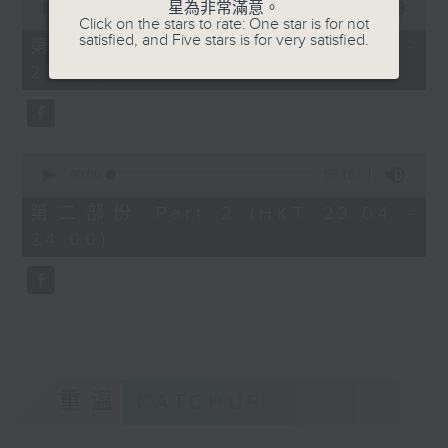
星為非常滿意。
seconds
00:00
25:10
Click on the stars to rate: One star is for not
of
satisfied, and Five stars is for very satisfied.
25
第一部份 Part 1 (HKT 22:35 -
minutes,
23:00)
10
seconds
0
seconds
00:00
56:10
of
56
第二部份 Part 2 (HKT 23:04 -
minutes,
24:00)
10
seconds
重溫
CATCHUP