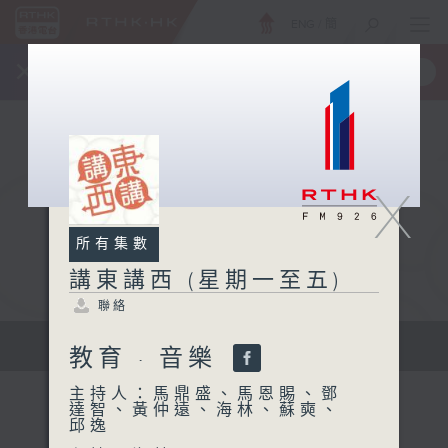
ENG
/
簡
×
全新 RTHK On The Go
取得
一手掌握 RTHK 電台、電視節目
X
所有集數
講東講西 (星期一至五)
聯絡
擴闊知識領域，網羅文化通識！
教育 · 音樂
主持人：馬鼎盛、馬恩賜、鄧
達智、黃仲遠、海林、蘇奭、
邱逸