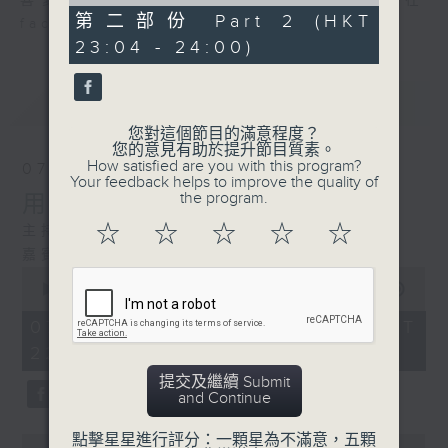
of
喜愛講東講西、文化通識的朋友，歡迎在
49
第二部份 Part 2 (HKT
facebook平台與主持思潮互動。
minutes,
23:04 - 24:00)
33
seconds
最新
LATEST
您對這個節目的滿意程度？
您的意見有助於提升節目質素。
How satisfied are you with this program?
07/08/2026
Your feedback helps to improve the quality of
the program.
用中樂破世界紀錄
☆
☆
☆
☆
☆
主持：海林
嘉賓：唐梓彬、錢敏華
0
seconds
00:00
1:21:00
of
1
07/08/2026 - 足本 Full (HKT
hour,
22:35 - 24:00)
21
minutes,
提交及繼續 Submit
0
and Continue
seconds
點擊星星進行評分：一顆星為不滿意，五顆
0