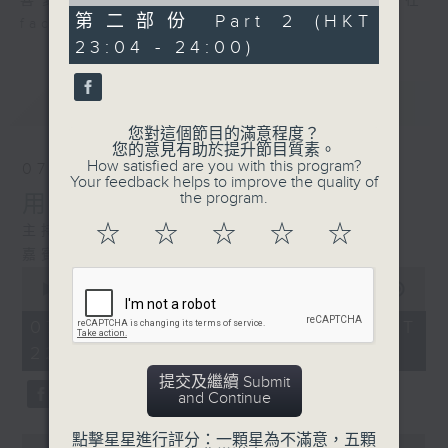
of
喜愛講東講西、文化通識的朋友，歡迎在
49
第二部份 Part 2 (HKT
facebook平台與主持思潮互動。
minutes,
23:04 - 24:00)
33
seconds
最新
LATEST
您對這個節目的滿意程度？
您的意見有助於提升節目質素。
How satisfied are you with this program?
07/08/2026
Your feedback helps to improve the quality of
the program.
用中樂破世界紀錄
☆
☆
☆
☆
☆
主持：海林
嘉賓：唐梓彬、錢敏華
0
seconds
00:00
1:21:00
of
1
07/08/2026 - 足本 Full (HKT
hour,
22:35 - 24:00)
21
minutes,
提交及繼續 Submit
0
and Continue
seconds
點擊星星進行評分：一顆星為不滿意，五顆
0