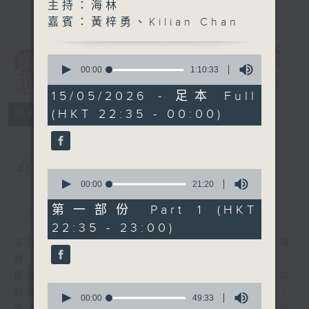
主持：海林
嘉賓：黃梓勇、Kilian Chan
0
講東講西 (星期
seconds
00:00
1:10:33
of
一至五)
電台直播
1
15/05/2026 - 足本 Full
hour,
(HKT 22:35 - 00:00)
聯絡
10
所有集數
minutes,
33
seconds
您喜歡這個節目嗎?
0
seconds
00:00
21:20
of
簡介
GIST
21
第一部份 Part 1 (HKT
minutes,
22:35 - 23:00)
20
seconds
主持人：馬鼎盛、馬恩賜、鄧達智、黃仲遠、海
林、蘇奭、邱逸
擴闊知識領域，網羅文化通識！《講東講西》以
0
輕鬆、風趣、淺顯、廣雜的態度講述不同題材。
seconds
00:00
49:33