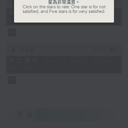
星為非常滿意。
seconds
00:00
25:10
Click on the stars to rate: One star is for not
of
satisfied, and Five stars is for very satisfied.
25
第一部份 Part 1 (HKT 22:35 -
minutes,
23:00)
10
seconds
0
seconds
00:00
56:10
of
56
第二部份 Part 2 (HKT 23:04 -
minutes,
24:00)
10
seconds
重溫
CATCHUP