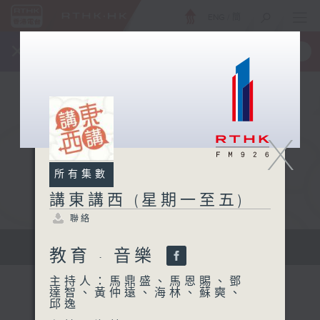
ENG
/
簡
×
全新 RTHK On The Go
取得
一手掌握 RTHK 電台、電視節目
X
所有集數
講東講西 (星期一至五)
聯絡
擴闊知識領域，網羅文化通識！
教育 · 音樂
主持人：馬鼎盛、馬恩賜、鄧
達智、黃仲遠、海林、蘇奭、
邱逸