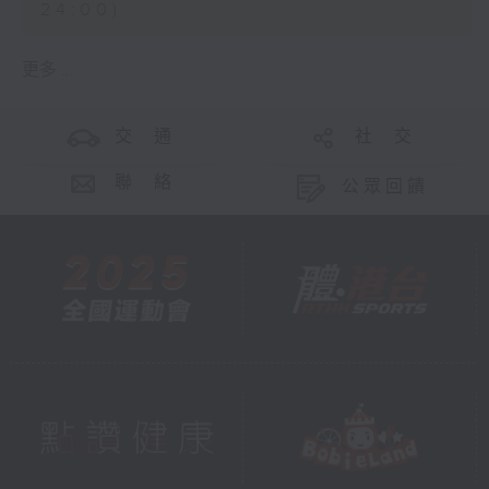
24:00)
更多 ...
交 通
社 交
聯 絡
公眾回饋