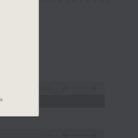
迎在facebook平台與主持思潮互
1:09:35
is
 - 00:00)
21:30