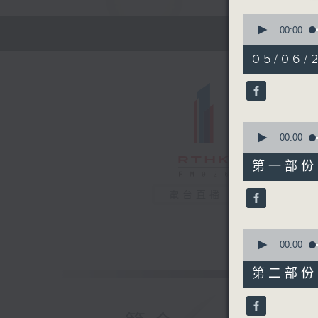
0
seconds
00:00
of
1
05/06/
hour,
10
minutes,
14
seconds
90%
0
seconds
00:00
of
21
第一部份 P
minutes,
40
seconds
電台直播
90%
0
seconds
00:00
of
48
第二部份 P
minutes,
44
seconds
90%