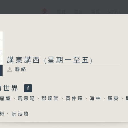
電視
電台
新聞
WEB+
講東講西 (星期一至五)
聯絡
的世界
鼎盛、馬恩賜、鄧達智、黃仲遠、海林、蘇奭、
彬、阮泓竣