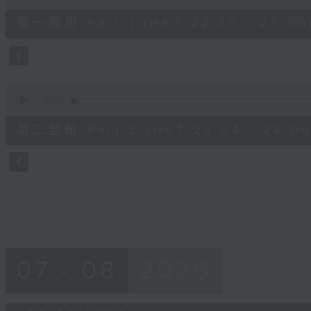
of
21
第一部份 Part 1 (HKT 22:35 - 23:00
minutes,
30
seconds
Volume
90%
0
seconds
00:00
of
48
第二部份 Part 2 (HKT 23:04 - 24:00
minutes,
15
seconds
Volume
90%
07 - 08
2026