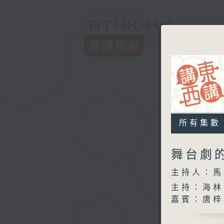
所有集數
舞台劇
主持人：馬
主持：海林
嘉賓：唐梓