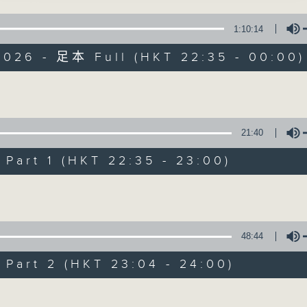
1:10:14
擴闊知識領域，網羅文化通識！
2026 - 足本 Full (HKT 22:35 - 00:00)
Volume
講東講西 (星期一至
21:40
art 1 (HKT 22:35 - 23:00)
聯絡
所有集數
Volume
您喜歡這個節目嗎?
48:44
art 2 (HKT 23:04 - 24:00)
主持人：馬鼎盛、馬恩賜、鄧達智、黃仲遠、
擴闊知識領域，網羅文化通識！《講東講西
Volume