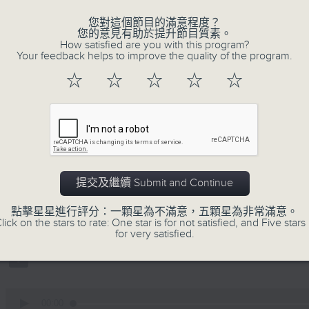
不同題材。喜愛講東講西、文化通識的朋友，歡
動。
您對這個節目的滿意程度？
您的意見有助於提升節目質素。
How satisfied are you with this program?
Your feedback helps to improve the quality of the program.
☆
☆
☆
☆
☆
06/08/2026
時裝已死？
主持：鄧達智、海林
提交及繼續 Submit and Continue
0
seconds
00:00
of
點擊星星進行評分：一顆星為不滿意，五顆星為非常滿意。
1
lick on the stars to rate: One star is for not satisfied, and Five stars 
06/08/2026 - 足本 Full (HKT 22:35
hour,
for very satisfied.
9
minutes,
35
seconds
Volume
90%
0
seconds
00:00