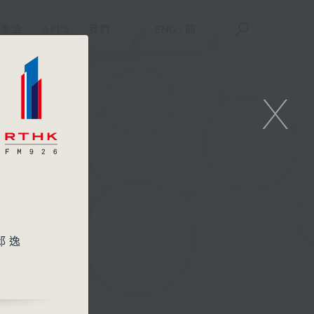
重溫
APPS
我們
ENG
/
簡
X
邱逸