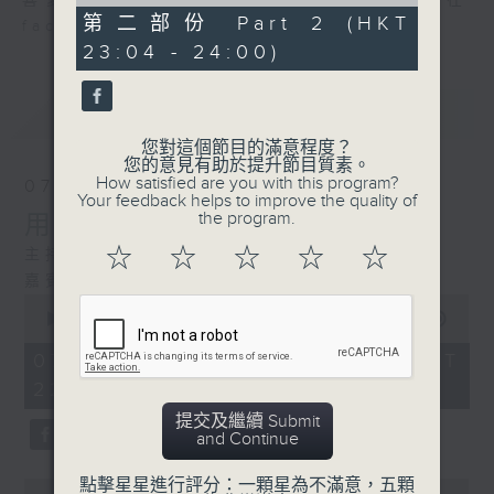
of
喜愛講東講西、文化通識的朋友，歡迎在
48
第二部份 Part 2 (HKT
facebook平台與主持思潮互動。
minutes,
23:04 - 24:00)
44
seconds
最新
LATEST
您對這個節目的滿意程度？
您的意見有助於提升節目質素。
How satisfied are you with this program?
07/08/2026
Your feedback helps to improve the quality of
the program.
用中樂破世界紀錄
☆
☆
☆
☆
☆
主持：海林
嘉賓：唐梓彬、錢敏華
0
seconds
00:00
1:09:23
of
1
07/08/2026 - 足本 Full (HKT
hour,
22:35 - 00:00)
9
minutes,
提交及繼續 Submit
23
and Continue
seconds
點擊星星進行評分：一顆星為不滿意，五顆
0