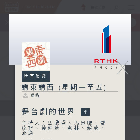
ENG
/
簡
×
全新 RTHK On The Go
取得
一手掌握 RTHK 電台、電視節目
X
所有集數
講東講西 (星期一至五)
聯絡
擴闊知識領域，網羅文化通識！
舞台劇的世界
主持人：馬鼎盛、馬恩賜、鄧
達智、黃仲遠、海林、蘇奭、
邱逸