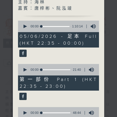
主持：海林
嘉賓：唐梓彬、阮泓竣
0
講東講西 (星期
seconds
00:00
1:10:14
of
一至五)
電台直播
1
05/06/2026 - 足本 Full
hour,
(HKT 22:35 - 00:00)
聯絡
10
所有集數
minutes,
14
seconds
您喜歡這個節目嗎?
0
seconds
00:00
21:40
of
簡介
GIST
21
第一部份 Part 1 (HKT
minutes,
22:35 - 23:00)
40
seconds
主持人：馬鼎盛、馬恩賜、鄧達智、黃仲遠、海
林、蘇奭、邱逸
擴闊知識領域，網羅文化通識！《講東講西》以
0
輕鬆、風趣、淺顯、廣雜的態度講述不同題材。
seconds
00:00
48:44