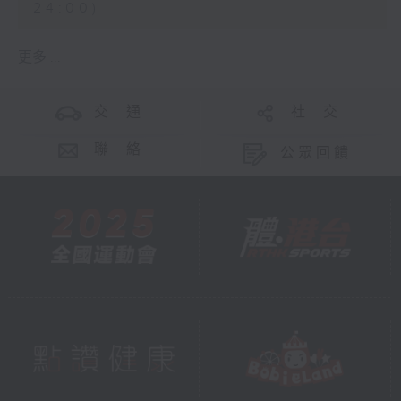
24:00)
更多 ...
交 通
社 交
聯 絡
公眾回饋