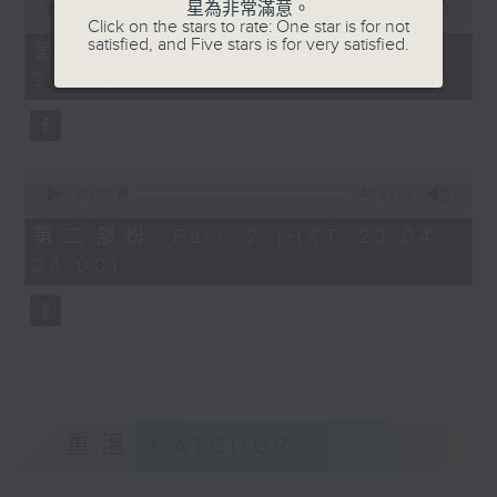
星為非常滿意。
seconds
00:00
21:00
Click on the stars to rate: One star is for not
of
satisfied, and Five stars is for very satisfied.
21
第一部份 Part 1 (HKT 22:35 -
minutes,
23:00)
0
seconds
0
seconds
00:00
48:33
of
48
第二部份 Part 2 (HKT 23:04 -
minutes,
24:00)
33
seconds
重溫
CATCHUP