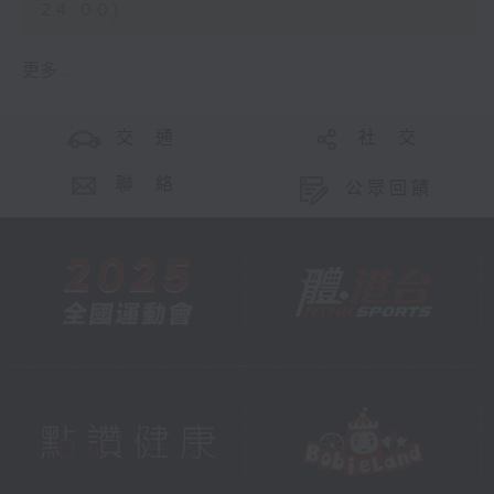
24:00)
更多 ...
交 通
社 交
聯 絡
公眾回饋