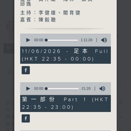
邱逸
主持：李健雄、關育健
嘉賓：陳毅聰
講東講西 (星期
0
一至五)
電台直播
seconds
00:00
1:11:28
of
聯絡
所有集數
1
11/06/2026 - 足本 Full
hour,
(HKT 22:35 - 00:00)
11
minutes,
28
您喜歡這個節目嗎?
seconds
0
簡介
GIST
seconds
00:00
21:20
of
21
第一部份 Part 1 (HKT
minutes,
主持人：馬鼎盛、馬恩賜、鄧達智、黃仲遠、海
22:35 - 23:00)
20
林、蘇奭、邱逸
seconds
擴闊知識領域，網羅文化通識！《講東講西》以
輕鬆、風趣、淺顯、廣雜的態度講述不同題材。