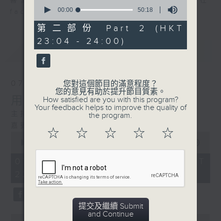
喜愛講東講西、文化通識的朋友，歡迎在
0
seconds
00:00
50:18
facebook平台與主持思潮互動。
of
50
第二部份 Part 2 (HKT
minutes,
23:04 - 24:00)
18
最新
LATEST
seconds
07/08/2026
您對這個節目的滿意程度？
您的意見有助於提升節目質素。
用中樂破世界紀錄
How satisfied are you with this program?
Your feedback helps to improve the quality of
主持：海林
the program.
嘉賓：唐梓彬、錢敏華
☆
☆
☆
☆
☆
0
seconds
00:00
1:21:00
of
1
07/08/2026 - 足本 Full (HKT
hour,
22:35 - 24:00)
21
minutes,
0
seconds
提交及繼續 Submit
and Continue
0