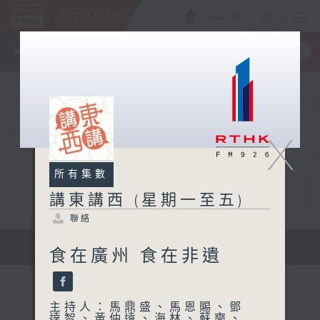
ENG
/
簡
×
全新 RTHK On The Go
取得
一手掌握 RTHK 電台、電視節目
X
所有集數
講東講西 (星期一至五)
聯絡
擴闊知識領域，網羅文化通識！
食在廣州 食在非遺
主持人：馬鼎盛、馬恩賜、鄧
達智、黃仲遠、海林、蘇奭、