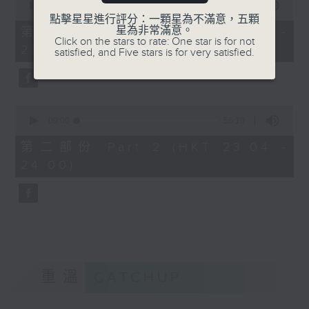
seconds
00:00
25:10
of
點擊星星進行評分：一顆星為不滿意，五顆
25
星為非常滿意。
第一部份 Part 1 (HKT 22:35 -
minutes,
Click on the stars to rate: One star is for not
23:00)
10
satisfied, and Five stars is for very satisfied.
seconds
0
seconds
00:00
56:10
of
56
第二部份 Part 2 (HKT 23:04 -
minutes,
24:00)
10
seconds
重溫
CATCHUP