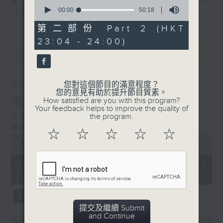
喜愛講東講西、文化通識的朋友，歡迎在
0
seconds
00:00
50:18
facebook平台與主持思潮互動。
of
50
第二部份 Part 2 (HKT
minutes,
23:04 - 24:00)
18
最新
LATEST
seconds
07/08/2026
您對這個節目的滿意程度？
您的意見有助於提升節目質素。
用中樂破世界紀錄
How satisfied are you with this program?
Your feedback helps to improve the quality of
主持：海林
the program.
嘉賓：唐梓彬、錢敏華
☆
☆
☆
☆
☆
0
seconds
00:00
1:21:00
of
1
07/08/2026 - 足本 Full (HKT
hour,
22:35 - 24:00)
21
minutes,
0
seconds
提交及繼續 Submit
and Continue
0