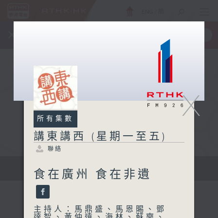
ENG
/
簡
×
全新 RTHK On The Go
取得
一手掌握 RTHK 電台、電視節目
X
所有集數
講東講西 (星期一至五)
聯絡
擴闊知識領域，網羅文化通識！
食在廣州 食在非遺
主持人：馬鼎盛、馬恩賜、鄧
達智、黃仲遠、海林、蘇奭、