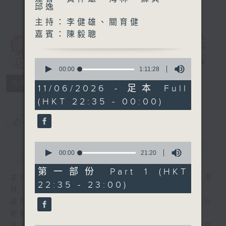
邱逸
主持：李健雄、關育健
嘉賓：陳毅聰
講東講西 (星期
0
一至五)
電台直播
seconds
00:00
1:11:28
of
聯絡
所有集數
1
11/06/2026 - 足本 Full
hour,
(HKT 22:35 - 00:00)
11
minutes,
28
您喜歡這個節目嗎?
seconds
0
簡介
GIST
seconds
00:00
21:20
of
21
第一部份 Part 1 (HKT
minutes,
主持人：馬鼎盛、馬恩賜、鄧達智、黃仲遠、海
22:35 - 23:00)
20
林、蘇奭、邱逸
seconds
擴闊知識領域，網羅文化通識！《講東講西》以
輕鬆、風趣、淺顯、廣雜的態度講述不同題材。