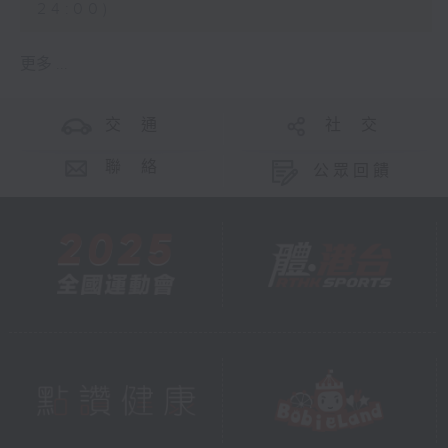
24:00)
更多 ...
交 通
社 交
聯 絡
公眾回饋