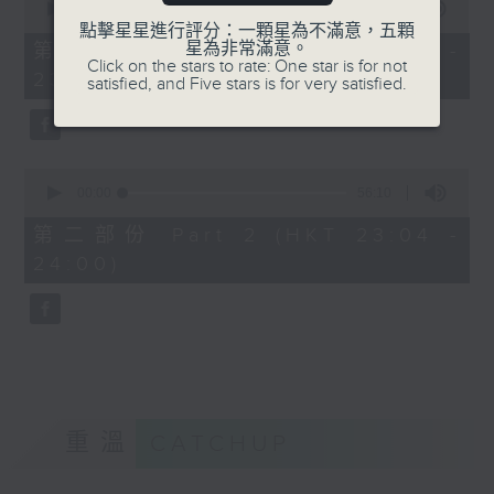
seconds
00:00
25:10
of
點擊星星進行評分：一顆星為不滿意，五顆
25
星為非常滿意。
第一部份 Part 1 (HKT 22:35 -
minutes,
Click on the stars to rate: One star is for not
23:00)
10
satisfied, and Five stars is for very satisfied.
seconds
0
seconds
00:00
56:10
of
56
第二部份 Part 2 (HKT 23:04 -
minutes,
24:00)
10
seconds
重溫
CATCHUP