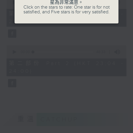
星為非常滿意。
seconds
00:00
21:00
Click on the stars to rate: One star is for not
of
satisfied, and Five stars is for very satisfied.
21
第一部份 Part 1 (HKT 22:35 -
minutes,
23:00)
0
seconds
0
seconds
00:00
48:33
of
48
第二部份 Part 2 (HKT 23:04 -
minutes,
24:00)
33
seconds
重溫
CATCHUP