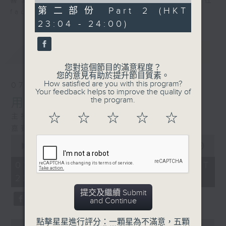
of
喜愛講東講西、文化通識的朋友，歡迎在
52
第二部份 Part 2 (HKT
facebook平台與主持思潮互動。
minutes,
23:04 - 24:00)
17
seconds
最新
LATEST
您對這個節目的滿意程度？
您的意見有助於提升節目質素。
How satisfied are you with this program?
07/08/2026
Your feedback helps to improve the quality of
the program.
用中樂破世界紀錄
☆
☆
☆
☆
☆
主持：海林
嘉賓：唐梓彬、錢敏華
0
seconds
00:00
1:09:23
of
1
07/08/2026 - 足本 Full (HKT
hour,
22:35 - 00:00)
9
minutes,
提交及繼續 Submit
23
and Continue
seconds
點擊星星進行評分：一顆星為不滿意，五顆
0