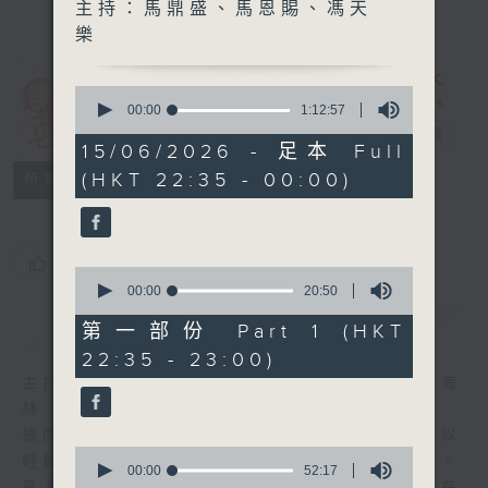
主持：馬鼎盛、馬恩賜、馮天
樂
0
講東講西 (星期
seconds
00:00
1:12:57
of
一至五)
電台直播
1
15/06/2026 - 足本 Full
hour,
(HKT 22:35 - 00:00)
聯絡
12
所有集數
minutes,
57
seconds
您喜歡這個節目嗎?
0
seconds
00:00
20:50
of
簡介
GIST
20
第一部份 Part 1 (HKT
minutes,
22:35 - 23:00)
50
seconds
主持人：馬鼎盛、馬恩賜、鄧達智、黃仲遠、海
林、蘇奭、邱逸
擴闊知識領域，網羅文化通識！《講東講西》以
0
輕鬆、風趣、淺顯、廣雜的態度講述不同題材。
seconds
00:00
52:17