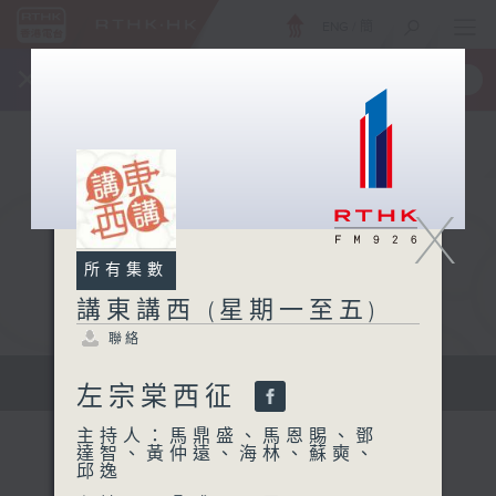
ENG
/
簡
×
全新 RTHK On The Go
取得
一手掌握 RTHK 電台、電視節目
X
所有集數
講東講西 (星期一至五)
聯絡
擴闊知識領域，網羅文化通識！
左宗棠西征
主持人：馬鼎盛、馬恩賜、鄧
達智、黃仲遠、海林、蘇奭、
邱逸