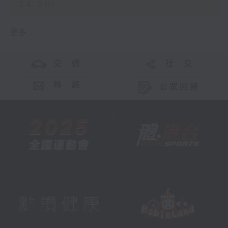
24:00)
更多 ...
交 通
社 交
聯 絡
公眾回饋