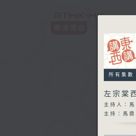
所有集數
左宗棠
主持人：馬
主持：馬鼎