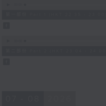
0
seconds
00:00
of
25
第一部份 Part 1 (HKT 22:35 - 23:00
minutes,
10
seconds
Volume
90%
0
seconds
00:00
of
56
第二部份 Part 2 (HKT 23:04 - 24:00
minutes,
10
seconds
Volume
90%
07 - 08
2026