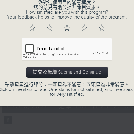
不同題材。喜愛講東講西、文化通識的朋友，歡
您對這個節目的滿意程度？
您的意見有助於提升節目質素。
動。
How satisfied are you with this program?
Your feedback helps to improve the quality of the program.
☆
☆
☆
☆
☆
07/08/2026
用中樂破世界紀錄
提交及繼續 Submit and Continue
主持：海林
嘉賓：唐梓彬、錢敏華
點擊星星進行評分：一顆星為不滿意，五顆星為非常滿意。
lick on the stars to rate: One star is for not satisfied, and Five stars 
0
for very satisfied.
seconds
00:00
of
1
07/08/2026 - 足本 Full (HKT 22:35
hour,
21
minutes,
0
seconds
Volume
90%