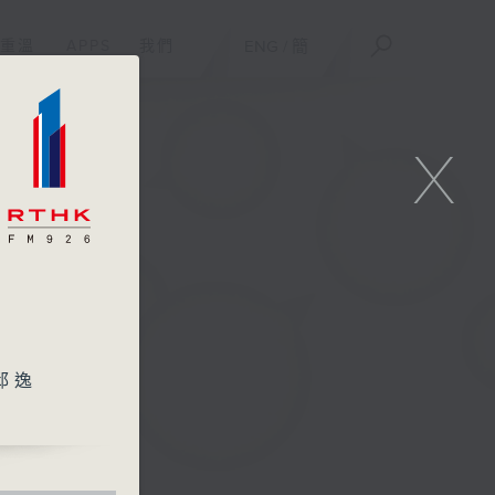
重溫
APPS
我們
ENG
/
簡
X
邱逸