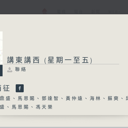
電視
電台
新聞
WEB+
講東講西 (星期一至五)
聯絡
西征
鼎盛、馬恩賜、鄧達智、黃仲遠、海林、蘇奭、
盛、馬恩賜、馮天樂