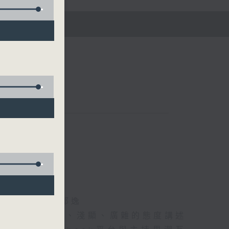
五)
海林、蘇奭、邱逸
》以輕鬆、風趣、淺顯、廣雜的態度講述