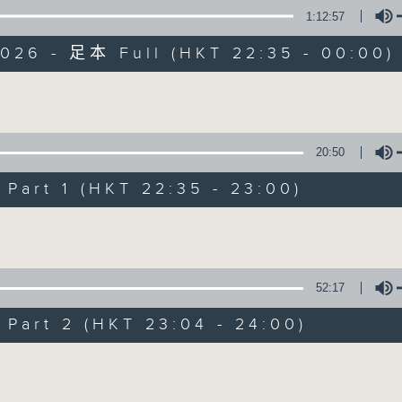
1:12:57
擴闊知識領域，網羅文化通識！
2026 - 足本 Full (HKT 22:35 - 00:00)
Volume
20:50
講東講西 (星期一至
art 1 (HKT 22:35 - 23:00)
聯絡
所有集數
Volume
52:17
您喜歡這個節目嗎?
art 2 (HKT 23:04 - 24:00)
主持人：馬鼎盛、馬恩賜、鄧達智、黃仲遠、
Volume
擴闊知識領域，網羅文化通識！《講東講西