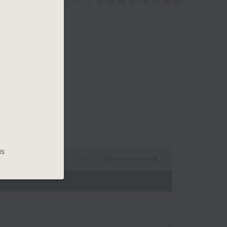
迎在facebook平台與主持思潮互
is
1:21:00
 - 24:00)