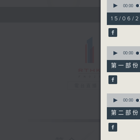
0
seconds
00:00
of
1
15/06/
hour,
12
minutes,
57
seconds
90%
0
seconds
00:00
of
20
第一部份 P
minutes,
50
seconds
90%
電台直播
0
seconds
00:00
of
52
第二部份 P
minutes,
17
seconds
90%