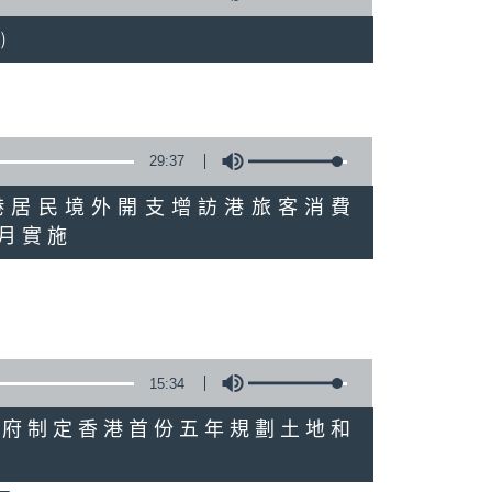
)
29:37
研究指本港居民境外開支增訪港旅客消費
十月實施
15:34
公布對政府制定香港首份五年規劃土地和