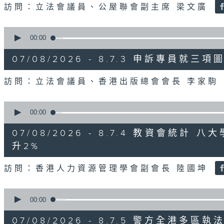
訪問：立法會議員、公屋聯會副主席 梁文廣
0
seconds
00:00
of
7
07/08/2026 - 8.7.3 申訴專員
minutes,
46
seconds
Volume
訪問：立法會議員、香港出版總會會長 李家駒
90%
0
seconds
00:00
of
8
07/08/2026 - 8.7.4 教資會統計
minutes,
25
升2%
seconds
Volume
90%
訪問：香港人力資源管理學會副會長 陸國坤
0
seconds
00:00
of
6
07/08/2026 - 8.7.5 警方全港
minutes,