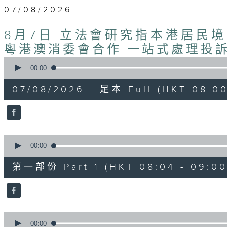
07/08/2026
8月7日 立法會研究指本港居民
粵港澳消委會合作 一站式處理投訴
0
seconds
00:00
of
1
07/08/2026 - 足本 Full (HKT 08:00
hour,
37
minutes,
51
seconds
Volume
90%
0
seconds
00:00
of
50
第一部份 Part 1 (HKT 08:04 - 09:00
minutes,
50
seconds
Volume
90%
0
seconds
00:00