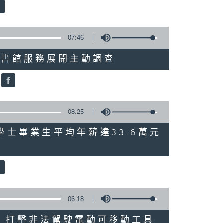
07:46
就三項圖書館服務展開主動調查
08:25
 八大學士畢業生平均年薪達33.6萬元
06:18
多區執法 打擊非法駕駛電動可移動工具