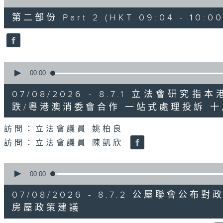
of
47
第二部份 Part 2 (HKT 09:04 - 10:00
minutes,
11
seconds
Volume
90%
0
seconds
00:00
of
29
07/08/2026 - 8.7.1 立法會
minutes,
37
跌/粵港澳消委會合作 一站式處理投訴 
seconds
Volume
90%
訪問：立法會議員 姚柏良
訪問：立法會議員 陳凱欣
0
seconds
00:00
of
15
07/08/2026 - 8.7.2 公屋聯會
minutes,
34
房屋政策建議
seconds
Volume
90%