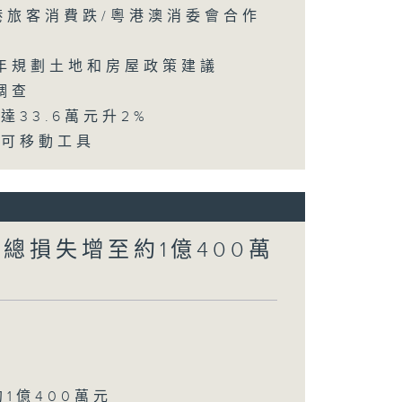
訪港旅客消費跌/粵港澳消委會合作
五年規劃土地和房屋政策建議
調查
達33.6萬元升2%
動可移動工具
涉案總損失增至約1億400萬
約1億400萬元