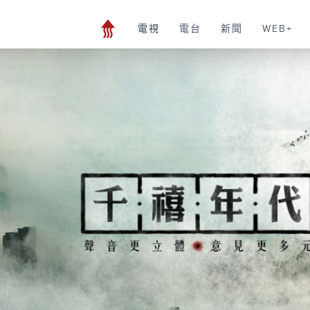
電視
電台
新聞
WEB+