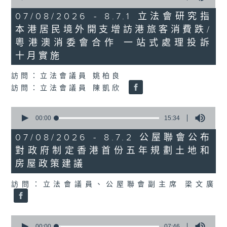
of
29
07/08/2026 - 8.7.1 立法會研究指
minutes,
本港居民境外開支增訪港旅客消費跌/
37
seconds
粵港澳消委會合作 一站式處理投訴
十月實施
訪問：立法會議員 姚柏良
訪問：立法會議員 陳凱欣
0
seconds
00:00
15:34
of
15
07/08/2026 - 8.7.2 公屋聯會公布
minutes,
對政府制定香港首份五年規劃土地和
34
seconds
房屋政策建議
訪問：立法會議員、公屋聯會副主席 梁文廣
0
seconds
00:00
07:46