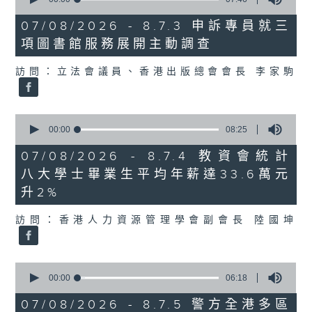
of
7
07/08/2026 - 8.7.3 申訴專員就三
minutes,
項圖書館服務展開主動調查
46
seconds
訪問：立法會議員、香港出版總會會長 李家駒
0
seconds
00:00
08:25
of
8
07/08/2026 - 8.7.4 教資會統計
minutes,
八大學士畢業生平均年薪達33.6萬元
25
seconds
升2%
訪問：香港人力資源管理學會副會長 陸國坤
0
seconds
00:00
06:18
of
6
07/08/2026 - 8.7.5 警方全港多區
minutes,