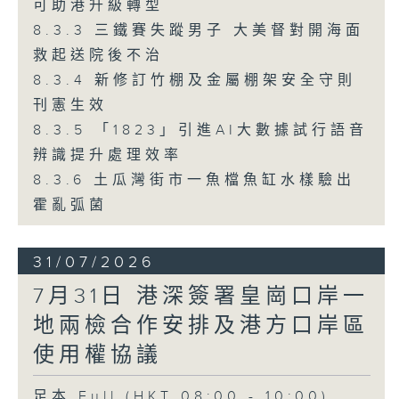
可助港升級轉型
8.3.3 三鐵賽失蹤男子 大美督對開海面
救起送院後不治
8.3.4 新修訂竹棚及金屬棚架安全守則
刊憲生效
8.3.5 「1823」引進AI大數據試行語音
辨識提升處理效率
8.3.6 土瓜灣街市一魚檔魚缸水樣驗出
霍亂弧菌
31/07/2026
7月31日 港深簽署皇崗口岸一
地兩檢合作安排及港方口岸區
使用權協議
足本 Full (HKT 08:00 - 10:00)