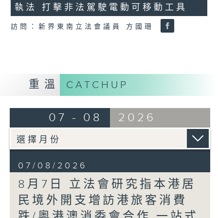
執法 打擊非法駕駛電動可移動工具
18
seconds
訪問：新界東南立法會議員 方國珊
重溫
CATCHUP
07 - 08
2026
07/08/2026
8月7日 立法會研究指本港居
民境外開支增訪港旅客消費
跌/粵港澳消委會合作 一站式