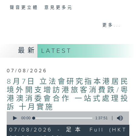
聲音更立體 意見更多元
「千禧年代」鼓勵聽眾及嘉賓作有觀點、有理
更多...
據的意見交流，藉此帶出更多新觀點、新意
見、新角度。透過時事速遞，每日早晨為廣大
聽眾提供最新資訊以迎接新的一天。
最新
LATEST
監製：林嘉瑜
07/08/2026
8月7日 立法會研究指本港居民
境外開支增訪港旅客消費跌/粵
港澳消委會合作 一站式處理投
訴 十月實施
0
seconds
00:00
1:37:51
of
1
07/08/2026 - 足本 Full (HKT
hour,