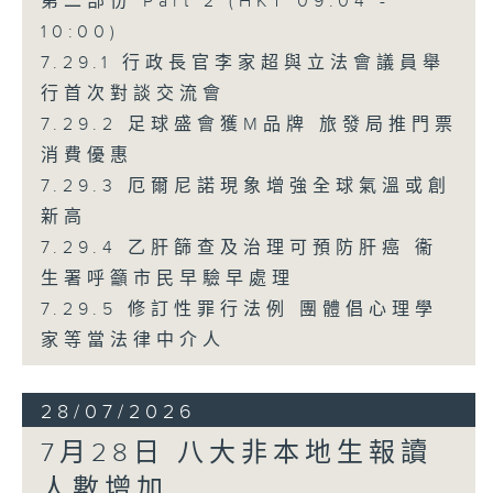
第二部份 Part 2 (HKT 09:04 -
10:00)
7.29.1 行政長官李家超與立法會議員舉
行首次對談交流會
7.29.2 足球盛會獲M品牌 旅發局推門票
消費優惠
7.29.3 厄爾尼諾現象增強全球氣溫或創
新高
7.29.4 乙肝篩查及治理可預防肝癌 衞
生署呼籲市民早驗早處理
7.29.5 修訂性罪行法例 團體倡心理學
家等當法律中介人
28/07/2026
7月28日 八大非本地生報讀
人數增加