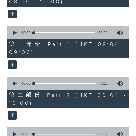
08:00 - 10:00)
37
minutes,
51
seconds
0
seconds
00:00
50:50
of
50
第一部份 Part 1 (HKT 08:04 -
minutes,
09:00)
50
seconds
0
seconds
00:00
47:11
of
47
第二部份 Part 2 (HKT 09:04 -
minutes,
10:00)
11
seconds
0
seconds
00:00
29:37