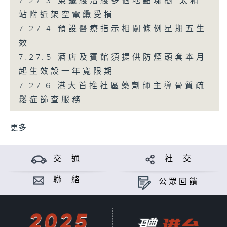
7.27.3 東鐵綫沿綫多個地點塌樹 太和
站附近架空電纜受損
7.27.4 預設醫療指示相關條例星期五生
效
7.27.5 酒店及賓館須提供防煙頭套本月
起生效設一年寬限期
7.27.6 港大首推社區藥劑師主導骨質疏
鬆症篩查服務
更多 ...
交 通
社 交
聯 絡
公眾回饋