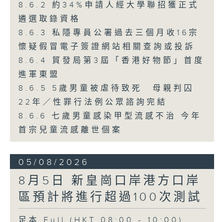
8.6.2 約34%申請人經大學聯招獲正式
遴選取錄資格
8.6.3 私隱專員公署過去三個月收16宗
懷疑假冒電子簽證網站相關查詢或投訴
8.6.4 貿發局第3屆「香港好物節」首度
進軍東盟
8.6.5 5歲男童被虐待致死 母親判囚
22年／性罪行法例公眾諮詢完結
8.6.6 七歲男童感染甲型流感不治 今年
首宗兒童流感離世個案
05/08/2026
8月5日 新皇崗口岸港方口岸
區預計將進行超過100次測試
足本 Full (HKT 08:00 - 10:00)