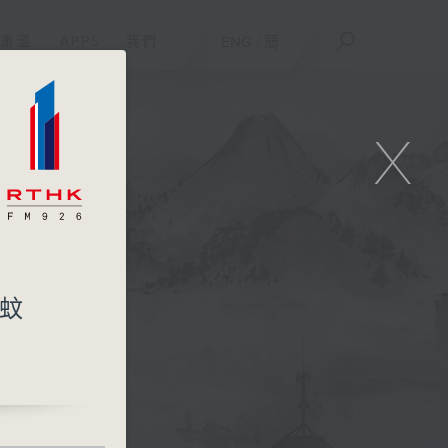
重溫
APPS
我們
ENG
/
簡
X
滅蚊