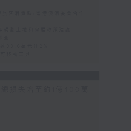
訪港旅客消費跌/粵港澳消委會合作
五年規劃土地和房屋政策建議
調查
達33.6萬元升2%
動可移動工具
涉案總損失增至約1億400萬