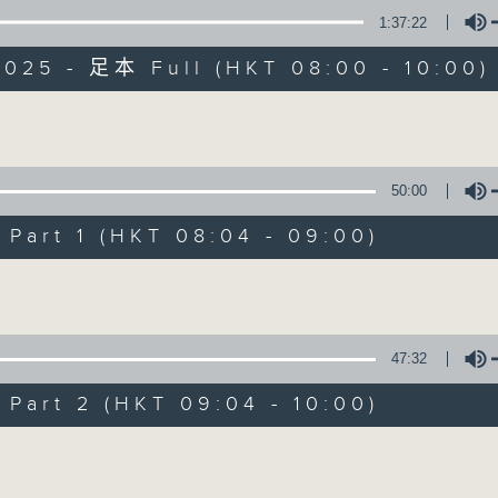
1:37:22
有觀點、有理據的意見交流。
2025 - 足本 Full (HKT 08:00 - 10:00)
Volume
50:00
千禧年代
art 1 (HKT 08:04 - 09:00)
特備網頁
PODCASTS
所有集數
Volume
您喜歡這個節目嗎?
47:32
art 2 (HKT 09:04 - 10:00)
主持人：蕭洛汶
Volume
《千禧年代》