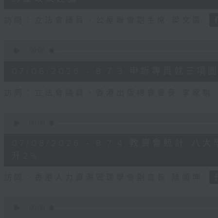
seconds
Volume
90%
訪問：立法會議員、公屋聯會副主席 梁文廣
0
seconds
00:00
of
7
07/08/2026 - 8.7.3 申訴專員
minutes,
46
seconds
Volume
訪問：立法會議員、香港出版總會會長 李家駒
90%
0
seconds
00:00
of
8
07/08/2026 - 8.7.4 教資會統計
minutes,
25
升2%
seconds
Volume
90%
訪問：香港人力資源管理學會副會長 陸國坤
0
seconds
00:00
of