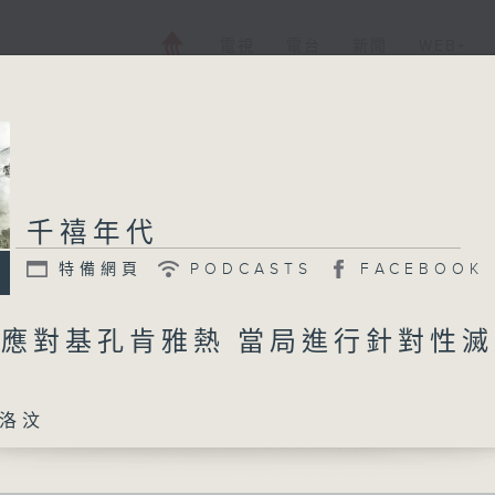
電視
電台
新聞
WEB+
千禧年代
特備網頁
PODCASTS
FACEBOOK
 應對基孔肯雅熱 當局進行針對性
洛汶