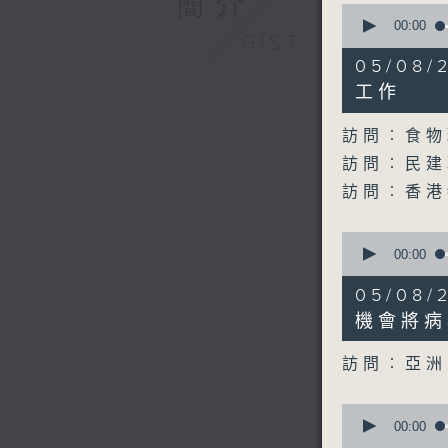
簡介
0
seconds
00:00
GIST
of
29
05/08
minutes,
21
工作
seconds
90%
訪問︰食物
訪問︰民建
訪問︰香港
0
seconds
00:00
of
10
05/08
minutes,
9
機會將病
seconds
90%
訪問︰亞洲
0
seconds
00:00
of