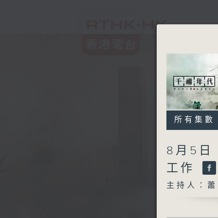
所有集數
8月5日
工作
主持人：蕭