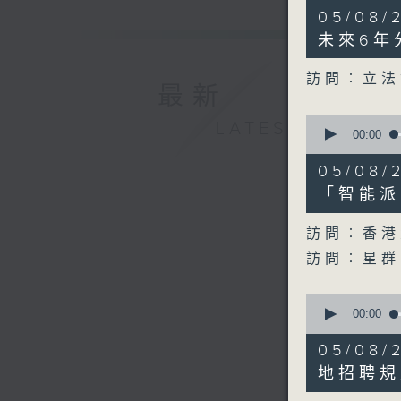
10
05/08
minutes,
29
未來6年
seconds
90%
訪問︰立法
最新
0
LATEST
seconds
00:00
of
9
05/0
minutes,
19
「智能派
seconds
90%
訪問︰香港
訪問︰星群
0
seconds
00:00
of
11
05/08
minutes,
18
地招聘規
seconds
90%