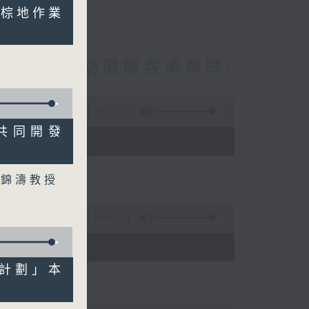
地予棕地作業
境外開支增訪港旅客消費跌/
 十月實施
1:37:51
士共同開發
 - 10:00)
柯錦濤教授
50:50
)
優化計劃」本