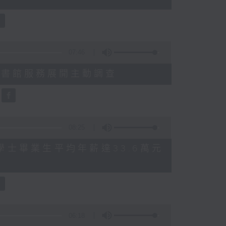
07:46
就三項圖書館服務展開主動調查
08:25
 八大學士畢業生平均年薪達33.6萬元
06:18