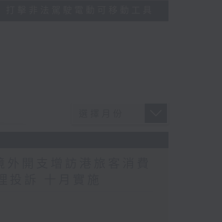
多區執法 打擊非法駕駛電動可移動工具
民境外開支增訪港旅客消費
理投訴 十月實施