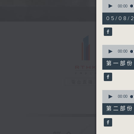
0
seconds
00:00
of
1
05/08/
hour,
37
minutes,
22
seconds
90%
0
seconds
00:00
of
50
第一部份 P
minutes,
0
seconds
90%
電台直播
0
seconds
00:00
of
47
第二部份 P
minutes,
32
seconds
90%