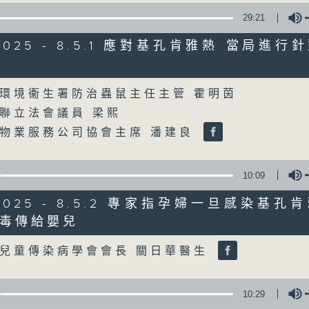
29:21
星期一至五
/2025 - 8.5.1 應對基孔肯雅熱 當局進
聲音更立體 意見更多元
Volume
環境衞生署防治蟲鼠主任主管 霍明茵
「千禧年代」鼓勵聽眾及嘉賓作有觀點、有
聯立法會議員 梁熙
新意見、新角度。透過時事速遞，每日早晨
物業服務公司協會主席 潘建良
天。
監製：林嘉瑜
10:09
/2025 - 8.5.2 專家指孕婦一旦感染基
毒傳給嬰兒
Volume
兒童傳染病學會會長 關日華醫生
10:29