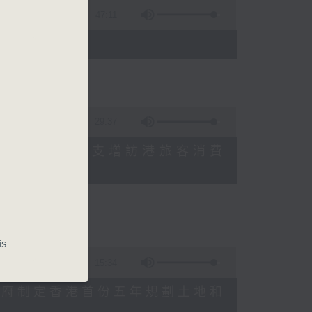
47:11
)
29:37
研究指本港居民境外開支增訪港旅客消費
十月實施
is
15:34
公布對政府制定香港首份五年規劃土地和