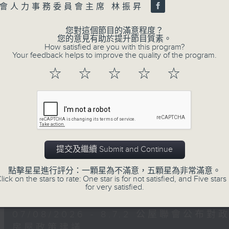
0
會人力事務委員會主席 林振昇
seconds
00:00
of
47
您對這個節目的滿意程度？
第二部份 Part 2 (HKT 09:04 - 10:00
minutes,
您的意見有助於提升節目質素。
11
How satisfied are you with this program?
seconds
Volume
Your feedback helps to improve the quality of the program.
90%
☆
☆
☆
☆
☆
0
seconds
00:00
of
29
07/08/2026 - 8.7.1 立法會
minutes,
37
跌/粵港澳消委會合作 一站式處理投訴 
seconds
Volume
90%
訪問：立法會議員 姚柏良
提交及繼續 Submit and Continue
訪問：立法會議員 陳凱欣
點擊星星進行評分：一顆星為不滿意，五顆星為非常滿意。
lick on the stars to rate: One star is for not satisfied, and Five stars 
0
for very satisfied.
seconds
00:00
of
15
07/08/2026 - 8.7.2 公屋聯會
minutes,
34
房屋政策建議