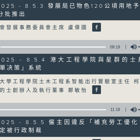
/2025 - 8.5.3 發展局已物色120公頃用
分批推出
07/08/2026
Volume
會發展事務委員會主席 盧偉國
8月7日 立法會研究指本港居民
粵港澳消委會合作 一站式處理投訴
0
09:19
seconds
00:00
of
8/2025 - 8.5.4 港大工程學院與星群的
1
07/08/2026 - 足本 Full (HKT 08:00
hour,
單决策」系統
37
Volume
minutes,
51
大學工程學院土木工程系智能出行實驗室主任 
seconds
Volume
的士創辦人及執行董事 鄭敏怡
90%
0
seconds
00:00
of
50
11:18
第一部份 Part 1 (HKT 08:04 - 09:00
minutes,
50
/2025 - 8.5.5 僱主因違反「補充勞工
seconds
Volume
90%
定被行政制裁
Volume