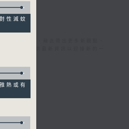
行針對性滅蚊
理據的意見交流，藉此帶出更多新觀點、
為廣大聽眾提供最新資訊以迎接新的一
孔肯雅熱或有