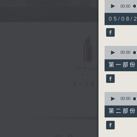
0
seconds
00:00
of
1
05/08/
hour,
37
minutes,
22
seconds
90%
0
seconds
00:00
of
50
第一部份 P
minutes,
0
seconds
90%
電台直播
0
seconds
00:00
of
47
第二部份 P
minutes,
32
seconds
90%