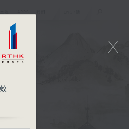
重溫
APPS
我們
ENG
/
簡
X
滅蚊