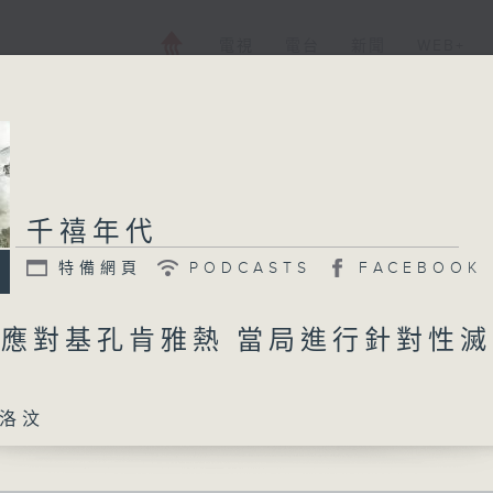
電視
電台
新聞
WEB+
千禧年代
特備網頁
PODCASTS
FACEBOOK
 應對基孔肯雅熱 當局進行針對性
洛汶