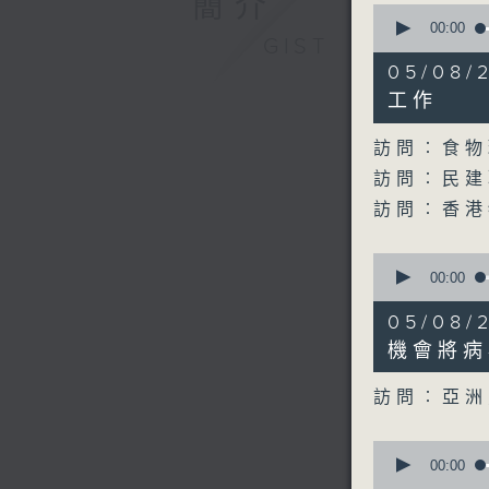
簡介
0
seconds
00:00
GIST
of
29
05/08
minutes,
21
工作
seconds
90%
訪問︰食物
訪問︰民建
訪問︰香港
0
seconds
00:00
of
10
05/08
minutes,
9
機會將病
seconds
90%
訪問︰亞洲
0
seconds
00:00
of