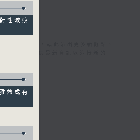
行針對性滅蚊
理據的意見交流，藉此帶出更多新觀點、
為廣大聽眾提供最新資訊以迎接新的一
孔肯雅熱或有