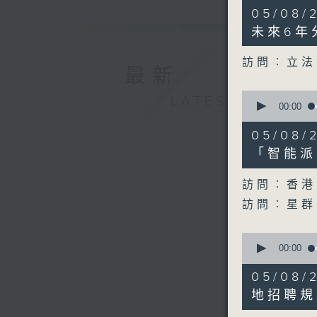
10
05/08
minutes,
29
未來6年
seconds
90%
訪問︰立法
最新
0
LATEST
seconds
00:00
of
9
05/0
minutes,
19
「智能派
seconds
90%
訪問︰香港
訪問︰星群
0
seconds
00:00
of
11
05/08
minutes,
18
地招聘規
seconds
90%