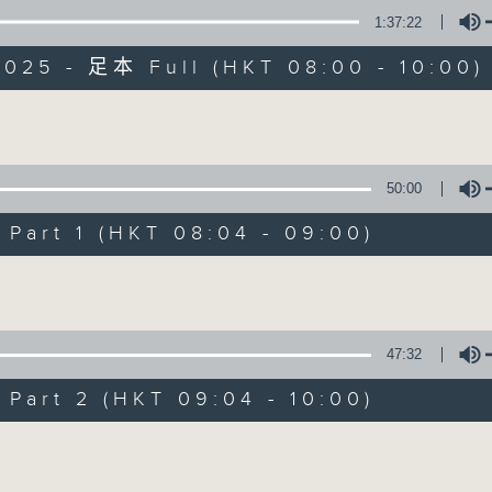
1:37:22
有觀點、有理據的意見交流。
2025 - 足本 Full (HKT 08:00 - 10:00)
Volume
50:00
千禧年代
art 1 (HKT 08:04 - 09:00)
特備網頁
PODCASTS
所有集數
Volume
您喜歡這個節目嗎?
47:32
art 2 (HKT 09:04 - 10:00)
主持人：蕭洛汶
Volume
《千禧年代》