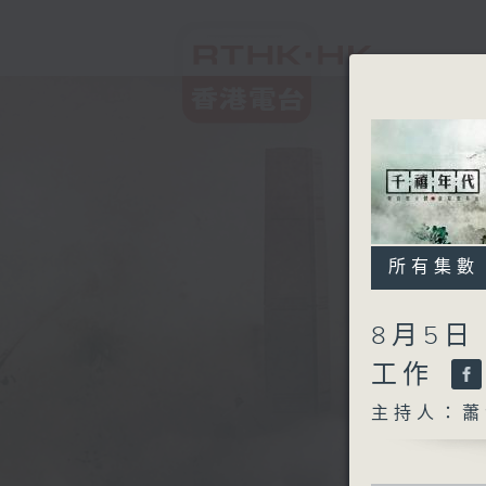
所有集數
8月5日
工作
主持人：蕭