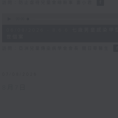
訪問：防止虐待兒童會總幹事 婁小君
0
seconds
00:00
of
5
06/08/2026 - 8.6.6 七歲男童
minutes,
35
世個案
seconds
Volume
90%
訪問：亞洲兒童傳染病學會會長 關日華醫生
07/08/2026
8月7日