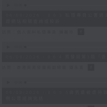
0
seconds
00:00
of
8
06/08/2026 - 8.6.3 私隱專員
minutes,
30
證網站相關查詢或投訴
seconds
Volume
90%
訪問：個人資料私隱專員 鍾麗玲
0
seconds
00:00
of
16
06/08/2026 - 8.6.4 貿發局第
minutes,
3
seconds
Volume
訪問：香港貿易發展局副總裁 鍾永喜
90%
0
seconds
00:00
of
14
06/08/2026 - 8.6.5 5歲男童
minutes,
11
例公眾諮詢完結
seconds
Volume
90%