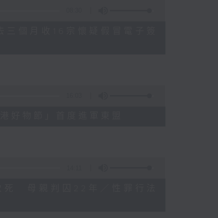
08:30
公署過去三個月收16宗懷疑假冒電子簽
16:03
3屆「香港好物節」首度進軍東盟
14:11
被虐待致死 母親判囚22年／性罪行法