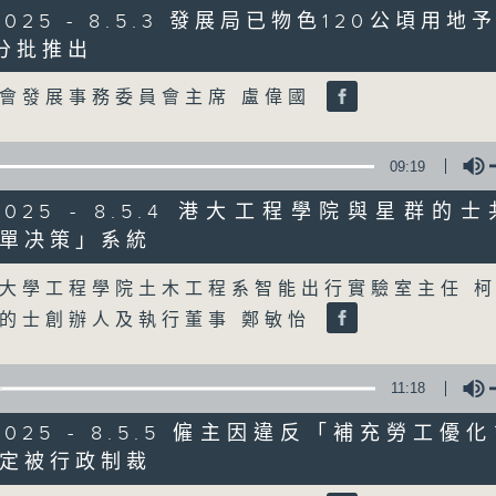
/2025 - 8.5.3 發展局已物色120公頃用
分批推出
06/08/2026
Volume
會發展事務委員會主席 盧偉國
8月6日 FUN COFFEE騙案涉
0
seconds
00:00
of
09:19
1
06/08/2026 - 足本 Full (HKT 08:00
hour,
8/2025 - 8.5.4 港大工程學院與星群的
37
minutes,
單决策」系統
37
Volume
seconds
Volume
大學工程學院土木工程系智能出行實驗室主任 
90%
0
seconds
的士創辦人及執行董事 鄭敏怡
00:00
of
50
第一部份 Part 1 (HKT 08:04 - 09:00
minutes,
11:18
40
seconds
Volume
90%
/2025 - 8.5.5 僱主因違反「補充勞工
定被行政制裁
0
Volume
seconds
00:00