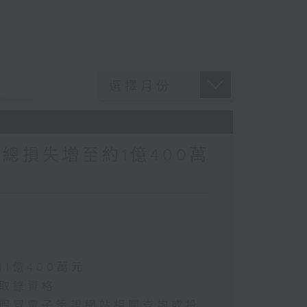
涉案總損失增至約1億400萬
約1億400萬元
選取錄資格
懷疑假冒電子簽證網站相關查詢或投