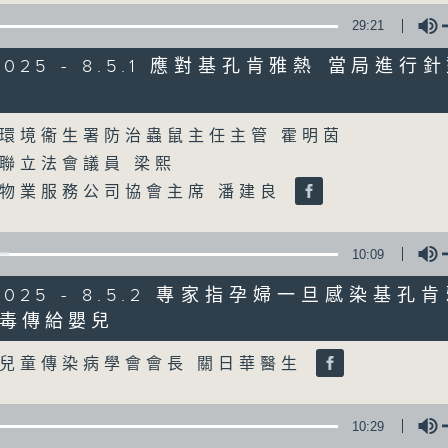
29:21
星期一至五
/2025 - 8.5.1 應對基孔肯雅熱 當局進
聲音更立體 意見更多元
Volume
環境衞生署防治蟲鼠主任主管 霍明茵
「千禧年代」鼓勵聽眾及嘉賓作有觀點、有
聯立法會議員 梁熙
新意見、新角度。透過時事速遞，每日早晨
物業服務公司協會主席 潘建良
天。
監製：林嘉瑜
10:09
/2025 - 8.5.2 專家指孕婦一旦感染基
毒傳給嬰兒
Volume
兒童傳染病學會會長 關日華醫生
10:29