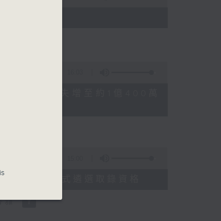
)
16:03
FFEE騙案涉案總損失增至約1億400萬
15:00
is
申請人經大學聯招獲正式遴選取錄資格
善雅