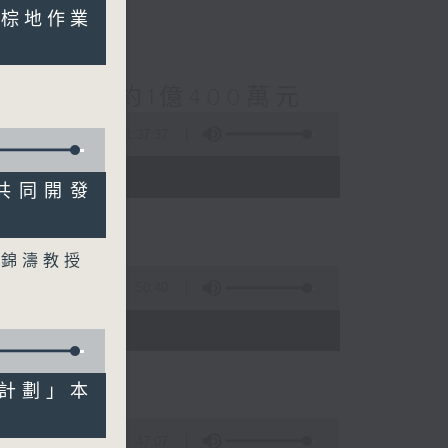
地予棕地作業
案總損失增至約1億400萬元
1:37:37
 - 10:00)
士共同開發
柯錦濤教授
50:40
)
優化計劃」本
47:07