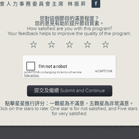
of
會人力事務委員會主席 林振昇
47
第二部份 Part 2 (HKT 09:04 - 10:00
minutes,
7
您對這個節目的滿意程度？
seconds
Volume
您的意見有助於提升節目質素。
90%
How satisfied are you with this program?
Your feedback helps to improve the quality of the program.
0
☆
☆
☆
☆
☆
seconds
00:00
of
16
06/08/2026 - 8.6.1 FUN CO
minutes,
3
元
seconds
Volume
90%
訪問：立法會議員 吳傑莊
提交及繼續 Submit and Continue
0
seconds
00:00
點擊星星進行評分：一顆星為不滿意，五顆星為非常滿意。
of
lick on the stars to rate: One star is for not satisfied, and Five stars 
15
06/08/2026 - 8.6.2 約34%
for very satisfied.
minutes,
0
seconds
Volume
訪問：香港中文大學入學及學生資助處處長 劉
90%