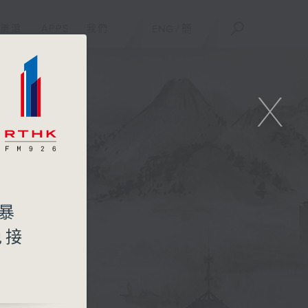
重溫
APPS
我們
ENG
/
簡
X
暴
免接