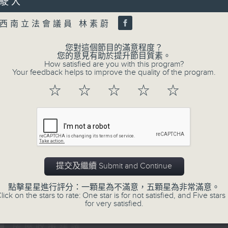
駛入
0
Volume
seconds
00:00
of
西南立法會議員 林素蔚
47
第二部份 Part 2 (HKT 09:04 - 10:00
minutes,
11
您對這個節目的滿意程度？
seconds
Volume
您的意見有助於提升節目質素。
90%
How satisfied are you with this program?
Your feedback helps to improve the quality of the program.
0
☆
☆
☆
☆
☆
seconds
00:00
of
29
07/08/2026 - 8.7.1 立法會
minutes,
37
跌/粵港澳消委會合作 一站式處理投訴 
seconds
Volume
90%
訪問：立法會議員 姚柏良
訪問：立法會議員 陳凱欣
提交及繼續 Submit and Continue
0
點擊星星進行評分：一顆星為不滿意，五顆星為非常滿意。
seconds
00:00
lick on the stars to rate: One star is for not satisfied, and Five stars 
of
for very satisfied.
15
07/08/2026 - 8.7.2 公屋聯會
minutes,
34
房屋政策建議