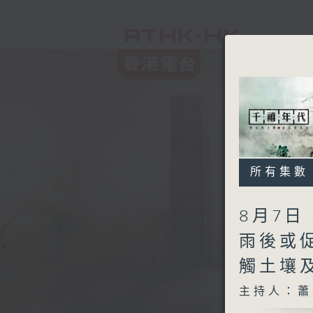
所有集數
8月7日
雨後或
觸土壤
主持人：蕭