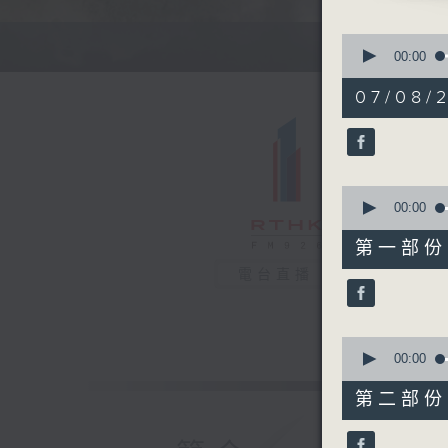
0
seconds
00:00
of
1
07/08/
hour,
35
minutes,
48
seconds
90%
0
seconds
00:00
of
50
第一部份 P
minutes,
10
電台直播
seconds
90%
0
seconds
00:00
of
45
第二部份 P
minutes,
48
seconds