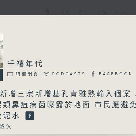
電視
電台
新聞
WEB+
千禧年代
特備網頁
PODCASTS
FACEBOOK
 新增三宗新增基孔肯雅熱輸入個案 
促類鼻疽病菌曝露於地面 市民應避
及泥水
洛汶