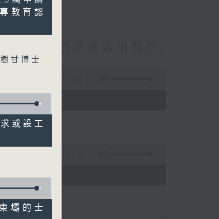
職專教育認
境外開支增訪港旅客消費跌/
 十月實施
李樹甘博士
1:37:51
 - 10:00)
檢要求或設工
50:50
)
萬宜東壩的士