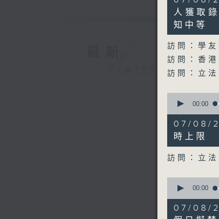
minutes,
26
人獲取錄
seconds
知中等
90%
訪問：學友
最新
訪問：香港
LATEST
訪問：立法
0
seconds
00:00
of
10
07/08
minutes,
48
時上限
seconds
90%
訪問：立法
0
seconds
00:00
of
7
07/08
minutes,