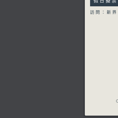
49
假日擬禁
seconds
90%
訪問：新界
C