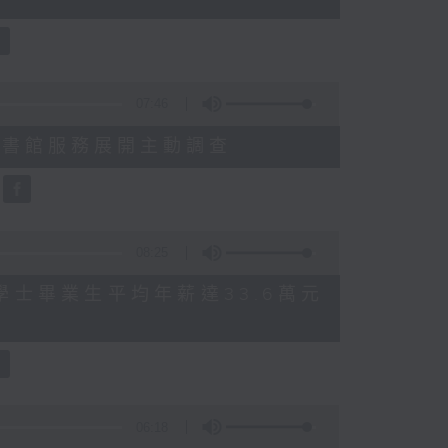
07:46
就三項圖書館服務展開主動調查
08:25
 八大學士畢業生平均年薪達33.6萬元
06:18