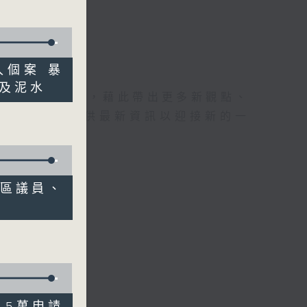
輸入個案 暴
及泥水
理據的意見交流，藉此帶出更多新觀點、
為廣大聽眾提供最新資訊以迎接新的一
響 區議員、
1.5萬申請