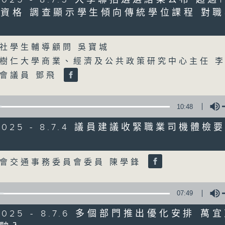
資格 調查顯示學生傾向傳統學位課程 對
Volume
07/08/2026
8月7日 立法會研究指本港居民
社學生輔導顧問 吳寶城
粵港澳消委會合作 一站式處理投訴
樹仁大學商業、經濟及公共政策研究中心主任 
0
會議員 鄧飛
seconds
00:00
of
1
07/08/2026 - 足本 Full (HKT 08:00
hour,
10:48
37
minutes,
/2025 - 8.7.4 議員建議收緊職業司機體
51
seconds
Volume
90%
Volume
0
seconds
00:00
會交通事務委員會委員 陳學鋒
of
50
第一部份 Part 1 (HKT 08:04 - 09:00
minutes,
50
07:49
seconds
Volume
90%
/2025 - 8.7.6 多個部門推出優化安排 