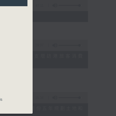
47:11
)
29:37
研究指本港居民境外開支增訪港旅客消費
十月實施
15:34
is
公布對政府制定香港首份五年規劃土地和