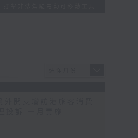
多區執法 打擊非法駕駛電動可移動工具
民境外開支增訪港旅客消費
理投訴 十月實施