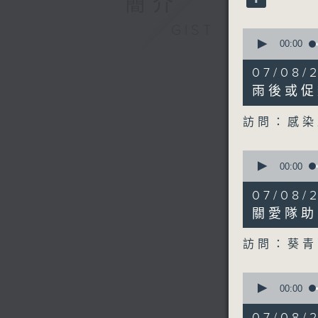
簡介
90%
GIST
0
seconds
00:00
of
13
07/08
minutes,
29
雨後或促
seconds
90%
訪問：感染
0
seconds
00:00
of
5
07/08
minutes,
1
關愛隊助
second
V
90%
訪問：葵
0
seconds
00:00
of
35
07/08