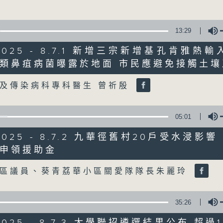
星期一至五
13:29
聲音更立體 意見更多元
/2025 - 8.7.1 新增三宗新增基孔肯雅熱
類鼻疽病菌曝露於地面 市民應避免接觸土壤
「千禧年代」鼓勵聽眾及嘉賓作有觀點、有
Volume
新意見、新角度。透過時事速遞，每日早晨
及傳染病科專科醫生 曾祈殷
天。
05:01
監製：林嘉瑜
/2025 - 8.7.2 九華徑舊村20戶受水浸影
申領援助金
olume
青區議員、葵青荔華小區關愛隊隊長朱麗玲
35:26
/2025 - 8.7.3 大學聯招遴選結果公布 超過