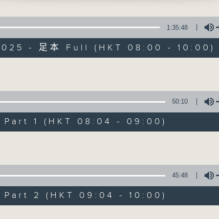
有觀點、有理據的意見交流。
1:35:48
2025 - 足本 Full (HKT 08:00 - 10:00)
Volume
千禧年代
50:10
特備網頁
PODCASTS
所有集數
art 1 (HKT 08:04 - 09:00)
Volume
您喜歡這個節目嗎?
45:48
主持人：蕭洛汶
art 2 (HKT 09:04 - 10:00)
《千禧年代》
Volume