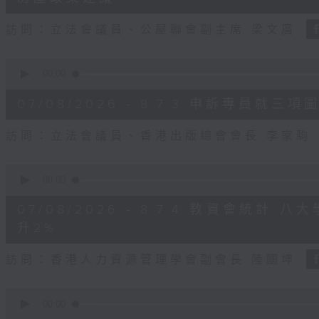
seconds
Volume
90%
訪問：立法會議員、公屋聯會副主席 梁文廣
0
seconds
00:00
of
7
07/08/2026 - 8.7.3 申訴專員
minutes,
46
seconds
Volume
訪問：立法會議員、香港出版總會會長 李家駒
90%
0
seconds
00:00
of
8
07/08/2026 - 8.7.4 教資會統計
minutes,
25
升2%
seconds
Volume
90%
訪問：香港人力資源管理學會副會長 陸國坤
0
seconds
00:00
of