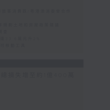
訪港旅客消費跌/粵港澳消委會合作
五年規劃土地和房屋政策建議
調查
達33.6萬元升2%
動可移動工具
涉案總損失增至約1億400萬