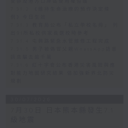
安排及港方口岸區使用權協議
7.31.2 《維持生命治療的預作決定條
例》今日生效
7.31.3 教育局公布「私立學校名冊」 列
出91所私校供家長選校時參考
7.31.4 屯興路緊急水管維修工程完成
7.31.5 男子被偽冒父親WhatsApp語音
訊息騙去逾千萬
7.31.6 紅十字會公布香港災害風險與應
對能力地圖研究結果 倡加強新界北防災
規劃
30/07/2026
7月30日 日本熊本縣發生7.1
級地震