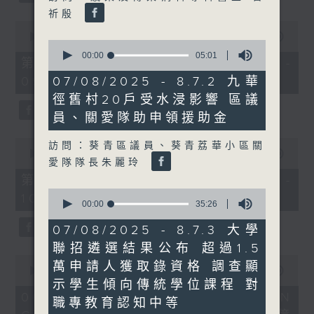
祈殷
0
seconds
00:00
50:40
0
of
seconds
00:00
05:01
50
第一部份 Part 1 (HKT 08:04 -
of
minutes,
5
09:00)
07/08/2025 - 8.7.2 九華
40
minutes,
seconds
徑舊村20戶受水浸影響 區議
1
second
員、關愛隊助申領援助金
0
訪問：葵青區議員、葵青荔華小區關
seconds
00:00
47:07
愛隊隊長朱麗玲
of
47
第二部份 Part 2 (HKT 09:04 -
minutes,
0
10:00)
7
seconds
00:00
35:26
seconds
of
35
07/08/2025 - 8.7.3 大學
minutes,
聯招遴選結果公布 超過1.5
26
0
seconds
萬申請人獲取錄資格 調查顯
seconds
00:00
16:03
of
示學生傾向傳統學位課程 對
16
06/08/2026 - 8.6.1 FUN
職專教育認知中等
minutes,