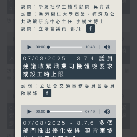
COFFEE騙案涉案總損失增至約1億
3
seconds
訪問：學友社學生輔導顧問 吳寶城
400萬元
訪問：香港樹仁大學商業、經濟及公
訪問：立法會議員 吳傑莊
共政策研究中心主任 李樹甘博士
訪問：立法會議員 鄧飛
0
seconds
00:00
15:00
0
of
seconds
00:00
10:48
15
06/08/2026 - 8.6.2 約34%申請
of
minutes,
10
07/08/2025 - 8.7.4 議員
人經大學聯招獲正式遴選取錄資格
0
minutes,
seconds
建議收緊職業司機體檢要求
48
訪問：香港中文大學入學及學生資助處處長 劉
seconds
或設工時上限
善雅
訪問：立法會交通事務委員會委員
0
陳學鋒
seconds
00:00
08:30
of
8
0
06/08/2026 - 8.6.3 私隱專員公署
minutes,
seconds
00:00
07:49
過去三個月收16宗懷疑假冒電子簽證
30
of
seconds
7
07/08/2025 - 8.7.6 多個
網站相關查詢或投訴
minutes,
部門推出優化安排 萬宜東壩
49
訪問：個人資料私隱專員 鍾麗玲
seconds