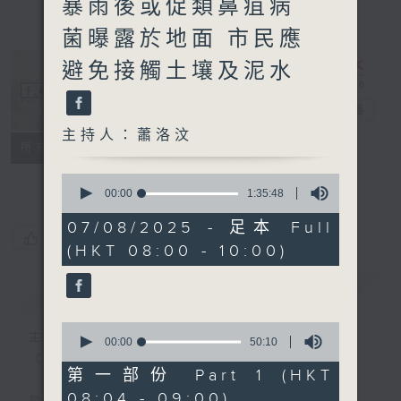
暴雨後或促類鼻疽病
菌曝露於地面 市民應
避免接觸土壤及泥水
千禧年代
電台直播
主持人：蕭洛汶
特備網頁
PODCASTS
所有集數
FACEBOOK
0
seconds
00:00
1:35:48
of
1
07/08/2025 - 足本 Full
hour,
您喜歡這個節目嗎?
(HKT 08:00 - 10:00)
35
minutes,
48
簡介
GIST
seconds
0
主持人：蕭洛汶
seconds
00:00
50:10
of
《千禧年代》
50
第一部份 Part 1 (HKT
minutes,
08:04 - 09:00)
10