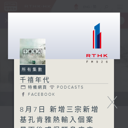
ENG
/
簡
×
全新 RTHK On The Go
取得
一手掌握 RTHK 電台、電視節目
所有集數
千禧年代
特備網頁
PODCASTS
FACEBOOK
X
有觀點、有理據的意見交流。
8月7日 新增三宗新增
基孔肯雅熱輸入個案