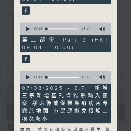
星期一至五
seconds
聲音更立體 意見更多元
0
更多...
「千禧年代」鼓勵聽眾及嘉賓作有觀點、有理
seconds
00:00
45:48
of
據的意見交流，藉此帶出更多新觀點、新意
45
第二部份 Part 2 (HKT
見、新角度。透過時事速遞，每日早晨為廣大
minutes,
09:04 - 10:00)
最新
48
LATEST
聽眾提供最新資訊以迎接新的一天。
seconds
監製：林嘉瑜
06/08/2026
0
8月6日 FUN COFFEE騙案涉
seconds
00:00
13:29
of
案總損失增至約1億400萬元
13
07/08/2025 - 8.7.1 新增
minutes,
0
三宗新增基孔肯雅熱輸入個
29
seconds
00:00
1:37:37
seconds
of
案 暴雨後或促類鼻疽病菌曝
1
06/08/2026 - 足本 Full (HKT
露於地面 市民應避免接觸土
hour,
08:00 - 10:00)
37
壤及泥水
minutes,
37
訪問：感染及傳染病科專科醫生 曾
seconds