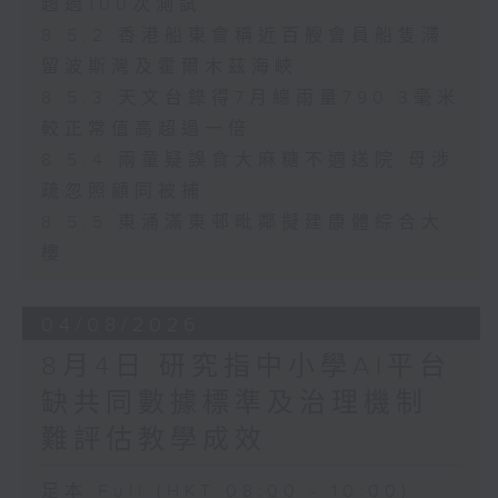
超過100次測試
8.5.2 香港船東會稱近百艘會員船隻滯
留波斯灣及霍爾木茲海峽
8.5.3 天文台錄得7月總雨量790.3毫米
較正常值高超過一倍
8.5.4 兩童疑誤食大麻糖不適送院 母涉
疏忽照顧同被捕
8.5.5 東涌滿東邨毗鄰擬建康體綜合大
樓
04/08/2026
8月4日 研究指中小學AI平台
缺共同數據標準及治理機制
難評估教學成效
足本 Full (HKT 08:00 - 10:00)