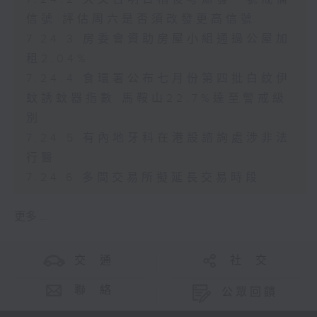
信號 評估周六是否須改發更高信號
7.24.3 房委會資助房屋小組通過公屋加
租2.04%
7.24.4 食環署公布七月份第四批白紋伊
蚊誘蚊器指數 馬鞍山22.7%達至警戒級
別
7.24.5 有內地牙科在港設諮詢處涉非法
行醫
7.24.6 多間交易所擬延長交易時段
更多 ...
交 通
社 交
聯 絡
公眾回饋