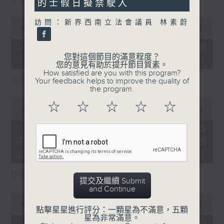
的士假日擬禁駛入
0
訪問：新界西南立法會議員 林素蔚
seconds
00:00
16:03
of
16
06/08/2026 - 8.6.4 貿發局第3屆
minutes,
您對這個節目的滿意程度？
「香港好物節」首度進軍東盟
3
您的意見有助於提升節目質素。
seconds
How satisfied are you with this program?
訪問：香港貿易發展局副總裁 鍾永喜
Your feedback helps to improve the quality of
the program.
0
☆
☆
☆
☆
☆
seconds
00:00
14:11
of
14
06/08/2026 - 8.6.5 5歲男童被虐
minutes,
待致死 母親判囚22年／性罪行法例
11
seconds
公眾諮詢完結
訪問：防止虐待兒童會總幹事 婁小君
提交及繼續 Submit
and Continue
0
seconds
00:00
05:35
點擊星星進行評分：一顆星為不滿意，五顆
of
星為非常滿意。
5
06/08/2026 - 8.6.6 七歲男童感染