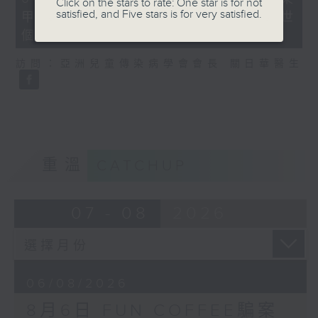
Click on the stars to rate: One star is for not
minutes,
satisfied, and Five stars is for very satisfied.
甲型流感不治 今年首宗兒童流感離世
35
seconds
個案
訪問：亞洲兒童傳染病學會會長 關日華醫生
重溫
CATCHUP
07 - 08
2026
06/08/2026
8月6日 FUN COFFEE騙案