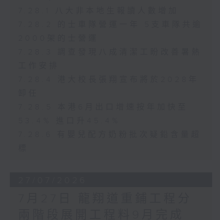
7.28.1 八大非本地生報讀人數增加
7.28.2 的士車隊營運一年 5支車隊共逾
2000架的士營運
7.28.3 調查發現八成清潔工盼改善暑熱
工作安排
7.28.4 港大校長張翔宣布將於2028年
卸任
7.28.5 本港6月出口增速按年加快至
53.4% 進口升45.4%
7.28.6 有嬰兒配方奶粉批次疑鉛含量超
標
27/07/2026
7月27日 龍翔道重鋪工程分
兩階段展開工程料9月完成