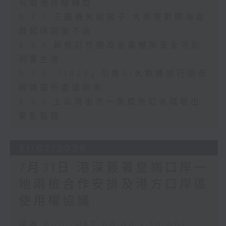
可助港升級轉型
8.3.3 三鐵賽失蹤男子 大美督對開海面
救起送院後不治
8.3.4 新修訂竹棚及金屬棚架安全守則
刊憲生效
8.3.5 「1823」引進AI大數據試行語音
辨識提升處理效率
8.3.6 土瓜灣街市一魚檔魚缸水樣驗出
霍亂弧菌
31/07/2026
7月31日 港深簽署皇崗口岸一
地兩檢合作安排及港方口岸區
使用權協議
足本 Full (HKT 08:00 - 10:00)