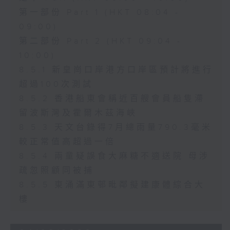
第一部份 Part 1 (HKT 08:04 -
09:00)
第二部份 Part 2 (HKT 09:04 -
10:00)
8.5.1 新皇崗口岸港方口岸區預計將進行
超過100次測試
8.5.2 香港船東會稱近百艘會員船隻滯
留波斯灣及霍爾木茲海峽
8.5.3 天文台錄得7月總雨量790.3毫米
較正常值高超過一倍
8.5.4 兩童疑誤食大麻糖不適送院 母涉
疏忽照顧同被捕
8.5.5 東涌滿東邨毗鄰擬建康體綜合大
樓