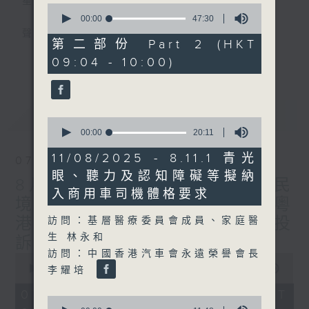
星期一至五
0
seconds
00:00
47:30
of
聲音更立體 意見更多元
47
第二部份 Part 2 (HKT
minutes,
更多...
09:04 - 10:00)
30
「千禧年代」鼓勵聽眾及嘉賓作有觀點、有理
seconds
據的意見交流，藉此帶出更多新觀點、新意
見、新角度。透過時事速遞，每日早晨為廣大
最新
LATEST
聽眾提供最新資訊以迎接新的一天。
0
seconds
00:00
20:11
of
監製：林嘉瑜
20
11/08/2025 - 8.11.1 青光
07/08/2026
minutes,
眼、聽力及認知障礙等擬納
11
8月7日 立法會研究指本港居民
seconds
入商用車司機體格要求
境外開支增訪港旅客消費跌/粵
港澳消委會合作 一站式處理投
訪問：基層醫療委員會成員、家庭醫
生 林永和
訴 十月實施
訪問：中國香港汽車會永遠榮譽會長
0
seconds
00:00
1:37:51
李耀培
of
1
07/08/2026 - 足本 Full (HKT
0
hour,