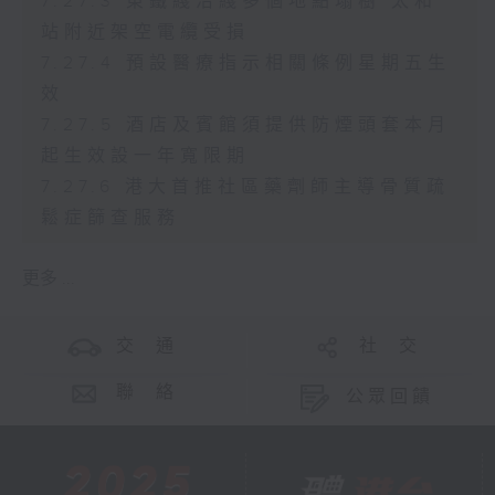
7.27.3 東鐵綫沿綫多個地點塌樹 太和
站附近架空電纜受損
7.27.4 預設醫療指示相關條例星期五生
效
7.27.5 酒店及賓館須提供防煙頭套本月
起生效設一年寬限期
7.27.6 港大首推社區藥劑師主導骨質疏
鬆症篩查服務
更多 ...
交 通
社 交
聯 絡
公眾回饋