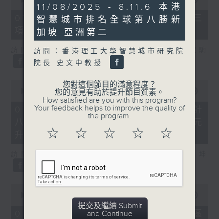
6
11/08/2025 - 8.11.6 本港
of
minutes,
7
07/08/2026 - 8.7.3 申訴專員就三
智慧城市排名全球第八勝新
26
minutes,
seconds
項圖書館服務展開主動調查
46
加坡 亞洲第二
seconds
訪問：立法會議員、香港出版總會會長 李家駒
訪問：香港理工大學智慧城市研究院
院長 史文中教授
0
您對這個節目的滿意程度？
seconds
00:00
08:25
您的意見有助於提升節目質素。
of
How satisfied are you with this program?
8
Your feedback helps to improve the quality of
07/08/2026 - 8.7.4 教資會統計
minutes,
the program.
八大學士畢業生平均年薪達33.6萬元
25
seconds
☆
☆
☆
☆
☆
升2%
訪問：香港人力資源管理學會副會長 陸國坤
0
seconds
00:00
06:18
of
提交及繼續 Submit
6
07/08/2026 - 8.7.5 警方全港多區
and Continue
minutes,