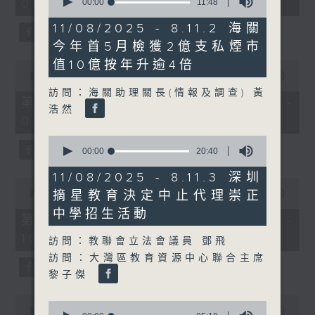
08:00 - 10:00)
seconds
00:00
11:48
37
of
minutes,
11
51
11/08/2025 - 8.11.2 海關
minutes,
seconds
今年首5月檢獲2億支私煙市
48
seconds
值10億按年升逾4倍
0
seconds
00:00
50:50
of
訪問：海關助理關長(情報及調查) 黃
50
第一部份 Part 1 (HKT 08:04 -
浩然
minutes,
09:00)
50
seconds
0
seconds
00:00
20:40
of
20
11/08/2025 - 8.11.3 深圳
0
minutes,
seconds
摘星教育決定中止代理崇正
00:00
47:11
40
of
seconds
中學招生活動
47
第二部份 Part 2 (HKT 09:04 -
minutes,
10:00)
11
訪問：教聯會立法會議員 鄧飛
seconds
訪問：大灣區教育資源中心聯合主席
黎子傑
0
0
seconds
00:00
29:37