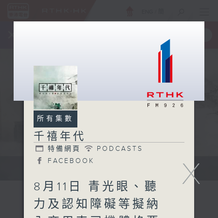
ENG
/
簡
×
全新 RTHK On The Go
取得
一手掌握 RTHK 電台、電視節目
所有集數
千禧年代
特備網頁
PODCASTS
X
FACEBOOK
有觀點、有理據的意見交流。
8月11日 青光眼、聽
力及認知障礙等擬納