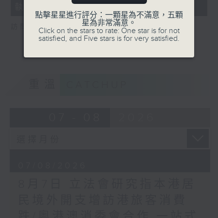
執法 打擊非法駕駛電動可移動工具
18
點擊星星進行評分：一顆星為不滿意，五顆
seconds
星為非常滿意。
訪問：新界東南立法會議員 方國珊
Click on the stars to rate: One star is for not
satisfied, and Five stars is for very satisfied.
重溫
CATCHUP
07 - 08
2026
07/08/2026
8月7日 立法會研究指本港居
民境外開支增訪港旅客消費
跌/粵港澳消委會合作 一站式