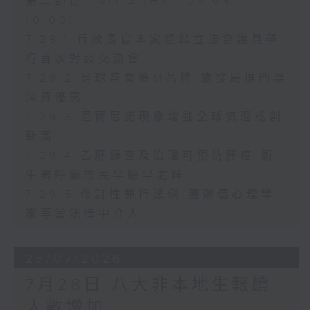
第二部份 Part 2 (HKT 09:04 -
10:00)
7.29.1 行政長官李家超與立法會議員舉
行首次對談交流會
7.29.2 足球盛會獲M品牌 旅發局推門票
消費優惠
7.29.3 厄爾尼諾現象增強全球氣溫或創
新高
7.29.4 乙肝篩查及治理可預防肝癌 衞
生署呼籲市民早驗早處理
7.29.5 修訂性罪行法例 團體倡心理學
家等當法律中介人
28/07/2026
7月28日 八大非本地生報讀
人數增加