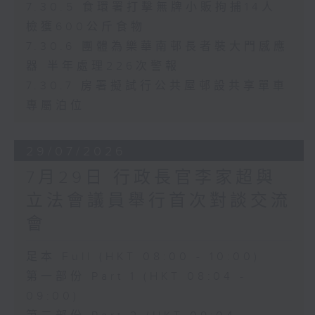
7.30.5 食環署打擊無牌小販拘捕14人
檢獲600公斤食物
7.30.6 團體為樂華南邨長者裝大門感應
器 半年處理226次警報
7.30.7 房署擬試行公共屋邨設共享單車
專屬泊位
29/07/2026
7月29日 行政長官李家超與
立法會議員舉行首次對談交流
會
足本 Full (HKT 08:00 - 10:00)
第一部份 Part 1 (HKT 08:04 -
09:00)