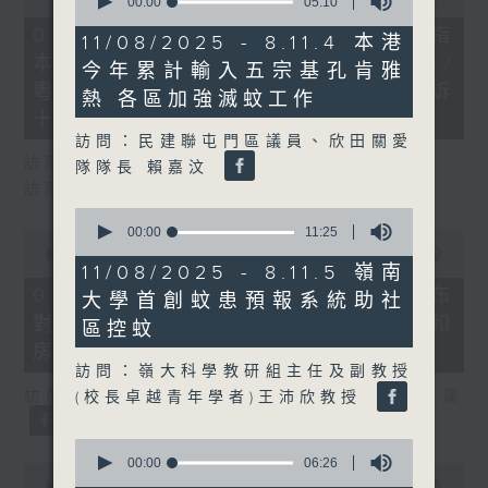
seconds
00:00
05:10
of
of
29
07/08/2026 - 8.7.1 立法會研究指
5
11/08/2025 - 8.11.4 本港
minutes,
minutes,
本港居民境外開支增訪港旅客消費跌/
37
今年累計輸入五宗基孔肯雅
10
seconds
seconds
粵港澳消委會合作 一站式處理投訴
熱 各區加強滅蚊工作
十月實施
訪問：民建聯屯門區議員、欣田關愛
訪問：立法會議員 姚柏良
隊隊長 賴嘉汶
訪問：立法會議員 陳凱欣
0
seconds
00:00
11:25
0
of
seconds
00:00
15:34
11
11/08/2025 - 8.11.5 嶺南
of
minutes,
15
07/08/2026 - 8.7.2 公屋聯會公布
大學首創蚊患預報系統助社
25
minutes,
seconds
對政府制定香港首份五年規劃土地和
34
區控蚊
seconds
房屋政策建議
訪問：嶺大科學教研組主任及副教授
訪問：立法會議員、公屋聯會副主席 梁文廣
(校長卓越青年學者)王沛欣教授
0
seconds
00:00
06:26
0
of
seconds
00:00
07:46