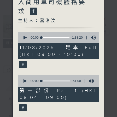
入商用車司機體格要
求
主持人：蕭洛汶
千禧年代
電台直播
0
seconds
00:00
1:38:20
of
特備網頁
PODCASTS
所有集數
1
11/08/2025 - 足本 Full
FACEBOOK
hour,
(HKT 08:00 - 10:00)
38
minutes,
20
seconds
您喜歡這個節目嗎?
0
seconds
00:00
51:00
簡介
GIST
of
51
第一部份 Part 1 (HKT
minutes,
08:04 - 09:00)
0
主持人：蕭洛汶
seconds
《千禧年代》