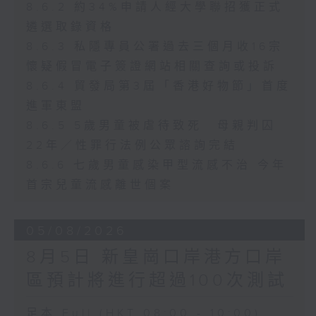
8.6.2 約34%申請人經大學聯招獲正式
遴選取錄資格
8.6.3 私隱專員公署過去三個月收16宗
懷疑假冒電子簽證網站相關查詢或投訴
8.6.4 貿發局第3屆「香港好物節」首度
進軍東盟
8.6.5 5歲男童被虐待致死 母親判囚
22年／性罪行法例公眾諮詢完結
8.6.6 七歲男童感染甲型流感不治 今年
首宗兒童流感離世個案
05/08/2026
8月5日 新皇崗口岸港方口岸
區預計將進行超過100次測試
足本 Full (HKT 08:00 - 10:00)