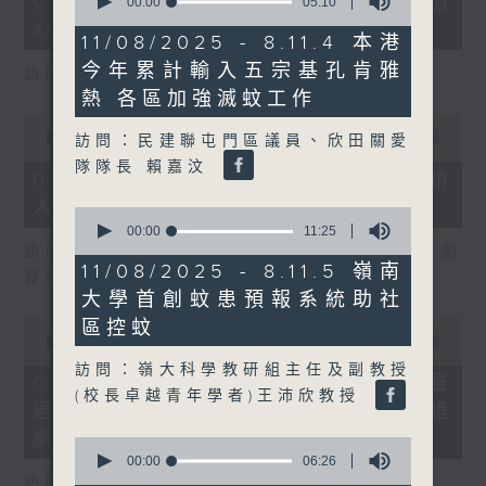
COFFEE騙案涉案總損失增至約1億
seconds
3
00:00
05:10
of
seconds
400萬元
5
11/08/2025 - 8.11.4 本港
minutes,
今年累計輸入五宗基孔肯雅
10
訪問：立法會議員 吳傑莊
seconds
熱 各區加強滅蚊工作
0
seconds
00:00
15:00
訪問：民建聯屯門區議員、欣田關愛
of
隊隊長 賴嘉汶
15
06/08/2026 - 8.6.2 約34%申請
minutes,
人經大學聯招獲正式遴選取錄資格
0
0
seconds
seconds
00:00
11:25
of
訪問：香港中文大學入學及學生資助處處長 劉
11
11/08/2025 - 8.11.5 嶺南
善雅
minutes,
大學首創蚊患預報系統助社
25
seconds
0
區控蚊
seconds
00:00
08:30
of
訪問：嶺大科學教研組主任及副教授
8
06/08/2026 - 8.6.3 私隱專員公署
minutes,
(校長卓越青年學者)王沛欣教授
過去三個月收16宗懷疑假冒電子簽證
30
seconds
網站相關查詢或投訴
0
seconds
00:00
06:26
of
訪問：個人資料私隱專員 鍾麗玲