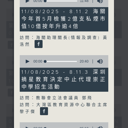
seconds
00:00
11:48
of
11
0
11/08/2025 - 8.11.2 海關
minutes,
seconds
00:00
50:40
今年首5月檢獲2億支私煙市
48
of
seconds
50
第一部份 Part 1 (HKT 08:04 -
值10億按年升逾4倍
minutes,
09:00)
40
訪問：海關助理關長(情報及調查) 黃
seconds
浩然
0
0
seconds
00:00
20:40
seconds
00:00
47:07
of
of
20
11/08/2025 - 8.11.3 深圳
47
第二部份 Part 2 (HKT 09:04 -
minutes,
minutes,
摘星教育決定中止代理崇正
40
10:00)
7
seconds
seconds
中學招生活動
訪問：教聯會立法會議員 鄧飛
訪問：大灣區教育資源中心聯合主席
0
seconds
00:00
16:03
黎子傑
of
16
06/08/2026 - 8.6.1 FUN
0
minutes,