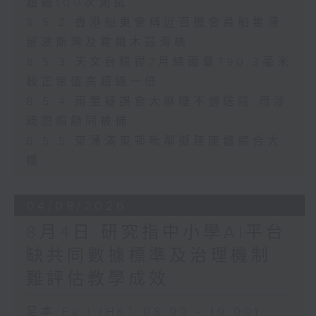
超過100次測試
8.5.2 香港船東會稱近百艘會員船隻滯
留波斯灣及霍爾木茲海峽
8.5.3 天文台錄得7月總雨量790.3毫米
較正常值高超過一倍
8.5.4 兩童疑誤食大麻糖不適送院 母涉
疏忽照顧同被捕
8.5.5 東涌滿東邨毗鄰擬建康體綜合大
樓
04/08/2026
8月4日 研究指中小學AI平台
缺共同數據標準及治理機制
難評估教學成效
足本 Full (HKT 08:00 - 10:00)