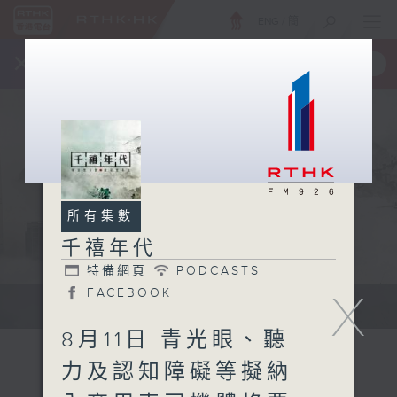
ENG
/
簡
×
全新 RTHK On The Go
取得
一手掌握 RTHK 電台、電視節目
所有集數
千禧年代
特備網頁
PODCASTS
FACEBOOK
X
有觀點、有理據的意見交流。
8月11日 青光眼、聽
力及認知障礙等擬納