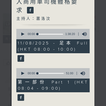
入商用車司機體格要
求
主持人：蕭洛汶
千禧年代
電台直播
0
seconds
00:00
1:38:20
of
特備網頁
PODCASTS
所有集數
1
11/08/2025 - 足本 Full
FACEBOOK
hour,
(HKT 08:00 - 10:00)
38
minutes,
20
seconds
您喜歡這個節目嗎?
0
seconds
00:00
51:00
簡介
GIST
of
51
第一部份 Part 1 (HKT
minutes,
08:04 - 09:00)
0
主持人：蕭洛汶
seconds
《千禧年代》