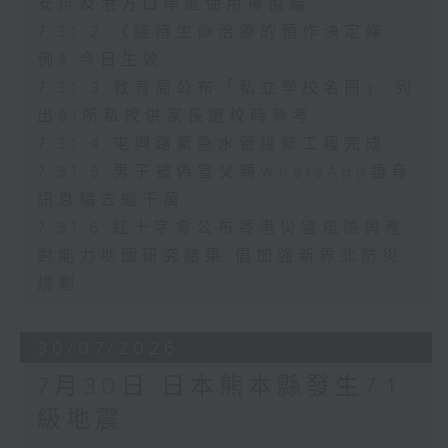
安排及港方口岸區使用權協議
7.31.2 《維持生命治療的預作決定條
例》今日生效
7.31.3 教育局公布「私立學校名冊」 列
出91所私校供家長選校時參考
7.31.4 屯興路緊急水管維修工程完成
7.31.5 男子被偽冒父親WhatsApp語音
訊息騙去逾千萬
7.31.6 紅十字會公布香港災害風險與應
對能力地圖研究結果 倡加強新界北防災
規劃
30/07/2026
7月30日 日本熊本縣發生7.1
級地震