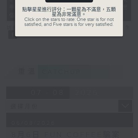
minutes,
甲型流感不治 今年首宗兒童流感離世
35
點擊星星進行評分：一顆星為不滿意，五顆
seconds
星為非常滿意。
個案
Click on the stars to rate: One star is for not
satisfied, and Five stars is for very satisfied.
訪問：亞洲兒童傳染病學會會長 關日華醫生
重溫
CATCHUP
07 - 08
2026
06/08/2026
8月6日 FUN COFFEE騙案