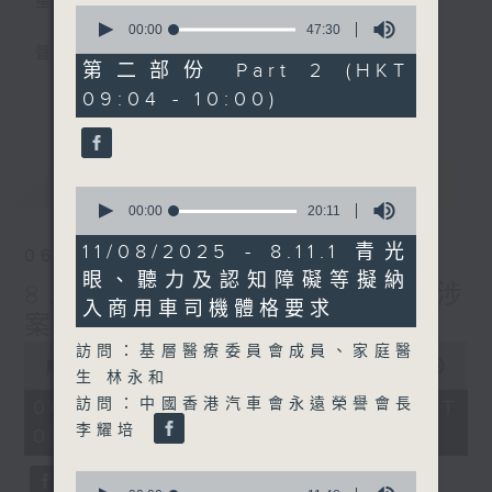
星期一至五
0
seconds
00:00
47:30
of
聲音更立體 意見更多元
47
第二部份 Part 2 (HKT
minutes,
更多...
09:04 - 10:00)
30
「千禧年代」鼓勵聽眾及嘉賓作有觀點、有理
seconds
據的意見交流，藉此帶出更多新觀點、新意
見、新角度。透過時事速遞，每日早晨為廣大
最新
LATEST
聽眾提供最新資訊以迎接新的一天。
0
seconds
00:00
20:11
of
監製：林嘉瑜
20
11/08/2025 - 8.11.1 青光
06/08/2026
minutes,
眼、聽力及認知障礙等擬納
11
8月6日 FUN COFFEE騙案涉
seconds
入商用車司機體格要求
案總損失增至約1億400萬元
0
訪問：基層醫療委員會成員、家庭醫
seconds
00:00
1:37:37
生 林永和
of
1
訪問：中國香港汽車會永遠榮譽會長
06/08/2026 - 足本 Full (HKT
hour,
李耀培
08:00 - 10:00)
37
minutes,
37
0
seconds