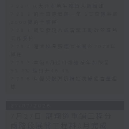
7.28.1 八大非本地生報讀人數增加
7.28.2 的士車隊營運一年 5支車隊共逾
2000架的士營運
7.28.3 調查發現八成清潔工盼改善暑熱
工作安排
7.28.4 港大校長張翔宣布將於2028年
卸任
7.28.5 本港6月出口增速按年加快至
53.4% 進口升45.4%
7.28.6 有嬰兒配方奶粉批次疑鉛含量超
標
27/07/2026
7月27日 龍翔道重鋪工程分
兩階段展開工程料9月完成