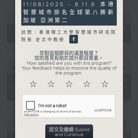
6
11/08/2025 - 8.11.6 本港
minutes,
智慧城市排名全球第八勝新
0
26
seconds
seconds
00:00
16:03
加坡 亞洲第二
of
16
06/08/2026 - 8.6.4 貿發局第3屆
minutes,
訪問：香港理工大學智慧城市研究院
「香港好物節」首度進軍東盟
3
院長 史文中教授
seconds
訪問：香港貿易發展局副總裁 鍾永喜
您對這個節目的滿意程度？
您的意見有助於提升節目質素。
0
How satisfied are you with this program?
seconds
Your feedback helps to improve the quality of
00:00
14:11
of
the program.
14
06/08/2026 - 8.6.5 5歲男童被虐
minutes,
☆
☆
☆
☆
☆
待致死 母親判囚22年／性罪行法例
11
seconds
公眾諮詢完結
訪問：防止虐待兒童會總幹事 婁小君
0
seconds
00:00
05:35
提交及繼續 Submit
of
and Continue
5
06/08/2026 - 8.6.6 七歲男童感染