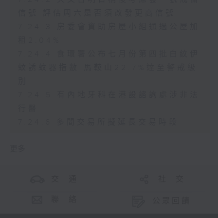
信號 評估周六是否須改發更高信號
7.24.3 房委會資助房屋小組通過公屋加
租2.04%
7.24.4 食環署公布七月份第四批白紋伊
蚊誘蚊器指數 馬鞍山22.7%達至警戒級
別
7.24.5 有內地牙科在港設諮詢處涉非法
行醫
7.24.6 多間交易所擬延長交易時段
更多 ...
交 通
社 交
聯 絡
公眾回饋