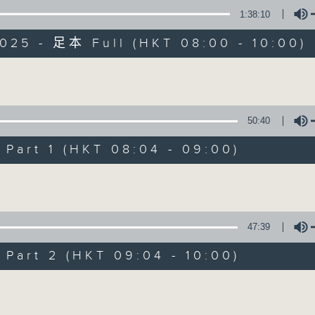
1:38:10
有觀點、有理據的意見交流。
025 - 足本 Full (HKT 08:00 - 10:00)
Volume
50:40
千禧年代
art 1 (HKT 08:04 - 09:00)
特備網頁
PODCASTS
所有集數
Volume
您喜歡這個節目嗎?
47:39
art 2 (HKT 09:04 - 10:00)
主持人：蕭洛汶
Volume
《千禧年代》