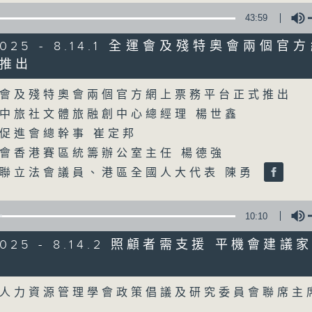
43:59
星期一至五
/2025 - 8.14.1 全運會及殘特奧會兩個
聲音更立體 意見更多元
推出
Volume
會及殘特奧會兩個官方網上票務平台正式推出
「千禧年代」鼓勵聽眾及嘉賓作有觀點、有
中旅社文體旅融創中心總經理 楊世鑫
新意見、新角度。透過時事速遞，每日早晨
促進會總幹事 崔定邦
天。
會香港賽區統籌辦公室主任 楊德強
聯立法會議員、港區全國人大代表 陳勇
監製：林嘉瑜
10:10
/2025 - 8.14.2 照顧者需支援 平機會建
Volume
人力資源管理學會政策倡議及研究委員會聯席主