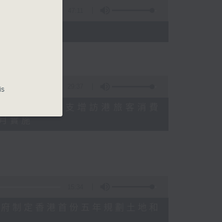
47:11
)
29:37
is
研究指本港居民境外開支增訪港旅客消費
十月實施
15:34
公布對政府制定香港首份五年規劃土地和