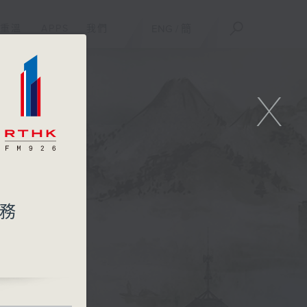
重溫
APPS
我們
ENG
/
簡
X
票務