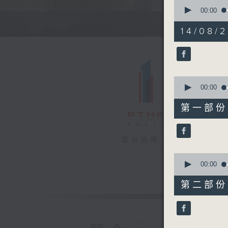
0
seconds
00:00
of
1
14/08/2
hour,
38
minutes,
10
seconds
90%
0
seconds
00:00
of
50
第一部份 P
minutes,
40
seconds
90%
電台直播
0
seconds
00:00
of
47
第二部份 P
minutes,
39
seconds
90%