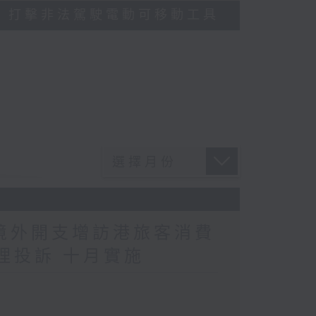
多區執法 打擊非法駕駛電動可移動工具
民境外開支增訪港旅客消費
理投訴 十月實施