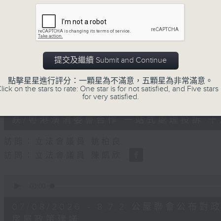
0
seconds
00:00
of
47
第二部份 Part 2 (HKT 09:04 - 10:00
minutes,
11
seconds
Volume
90%
提交及繼續 Submit and Continue
0
點擊星星進行評分：一顆星為不滿意，五顆星為非常滿意。
seconds
00:00
lick on the stars to rate: One star is for not satisfied, and Five stars 
of
for very satisfied.
29
07/08/2026 - 8.7.1 立法會
minutes,
37
跌/粵港澳消委會合作 一站式處理投訴 
seconds
Volume
90%
訪問：立法會議員 姚柏良
訪問：立法會議員 陳凱欣
0
seconds
00:00
of
15
07/08/2026 - 8.7.2 公屋聯會
minutes,
34
房屋政策建議