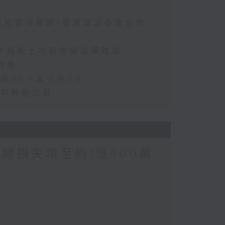
訪港旅客消費跌/粵港澳消委會合作
五年規劃土地和房屋政策建議
調查
達33.6萬元升2%
動可移動工具
涉案總損失增至約1億400萬