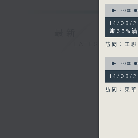
0
seconds
00:00
of
8
14/08
minutes,
19
逾65%
最新
seconds
90%
LATEST
訪問：工聯
0
seconds
00:00
of
7
14/08
minutes,
56
seconds
訪問：東華
90%