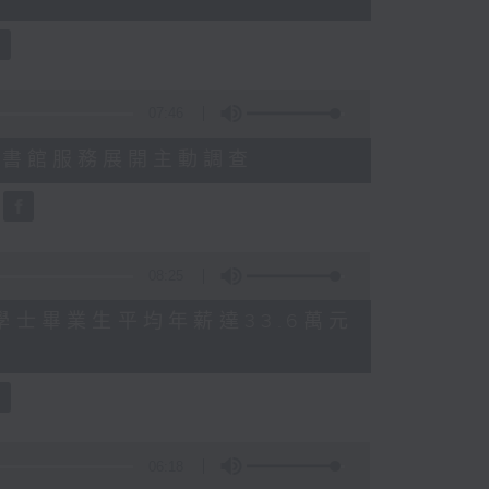
07:46
就三項圖書館服務展開主動調查
08:25
 八大學士畢業生平均年薪達33.6萬元
06:18