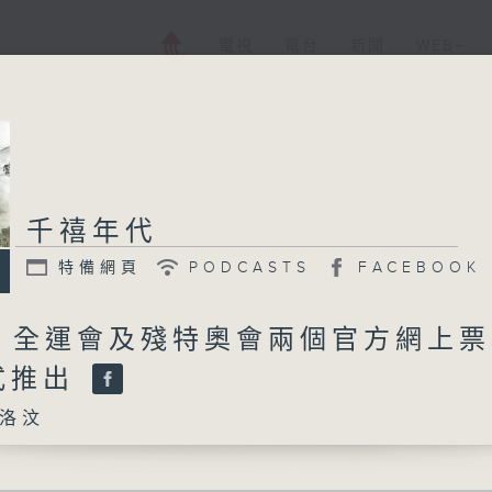
電視
電台
新聞
WEB+
千禧年代
特備網頁
PODCASTS
FACEBOOK
日 全運會及殘特奧會兩個官方網上
式推出
洛汶