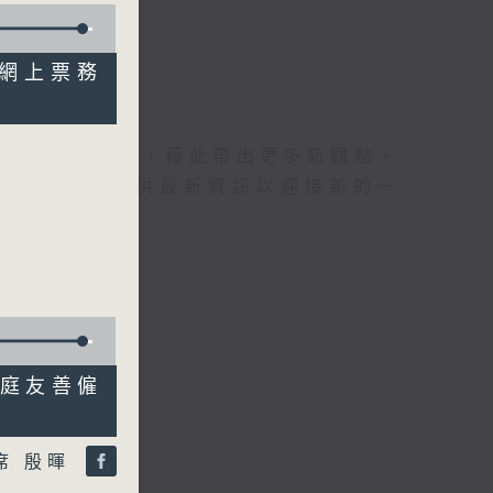
官方網上票務
理據的意見交流，藉此帶出更多新觀點、
為廣大聽眾提供最新資訊以迎接新的一
議家庭友善僱
席 殷暉