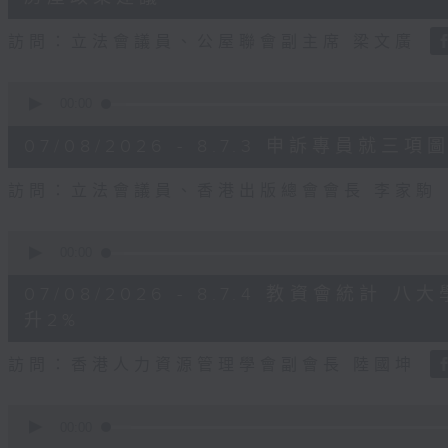
seconds
Volume
90%
訪問：立法會議員、公屋聯會副主席 梁文廣
0
seconds
00:00
of
7
07/08/2026 - 8.7.3 申訴專員
minutes,
46
seconds
Volume
訪問：立法會議員、香港出版總會會長 李家駒
90%
0
seconds
00:00
of
8
07/08/2026 - 8.7.4 教資會統計
minutes,
25
升2%
seconds
Volume
90%
訪問：香港人力資源管理學會副會長 陸國坤
0
seconds
00:00
of