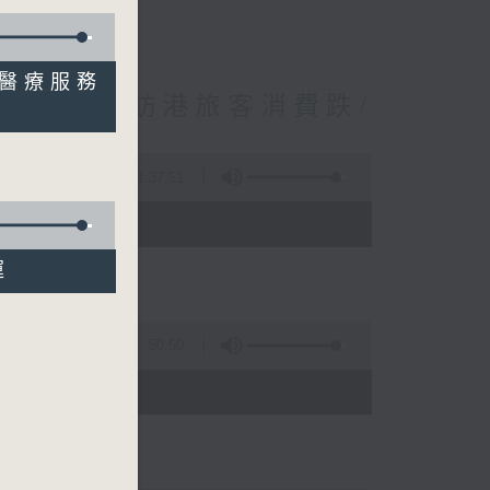
灣區醫療服務
境外開支增訪港旅客消費跌/
 十月實施
1:37:51
 - 10:00)
運
50:50
)