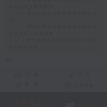
7.27.3 東鐵綫沿綫多個地點塌樹 太和
站附近架空電纜受損
7.27.4 預設醫療指示相關條例星期五生
效
7.27.5 酒店及賓館須提供防煙頭套本月
起生效設一年寬限期
7.27.6 港大首推社區藥劑師主導骨質疏
鬆症篩查服務
更多 ...
交 通
社 交
聯 絡
公眾回饋