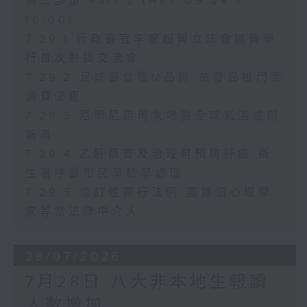
第二部份 Part 2 (HKT 09:04 -
10:00)
7.29.1 行政長官李家超與立法會議員舉
行首次對談交流會
7.29.2 足球盛會獲M品牌 旅發局推門票
消費優惠
7.29.3 厄爾尼諾現象增強全球氣溫或創
新高
7.29.4 乙肝篩查及治理可預防肝癌 衞
生署呼籲市民早驗早處理
7.29.5 修訂性罪行法例 團體倡心理學
家等當法律中介人
28/07/2026
7月28日 八大非本地生報讀
人數增加