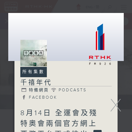
ENG
/
簡
×
全新 RTHK On The Go
取得
一手掌握 RTHK 電台、電視節目
所有集數
千禧年代
特備網頁
PODCASTS
X
FACEBOOK
有觀點、有理據的意見交流。
8月14日 全運會及殘
特奧會兩個官方網上