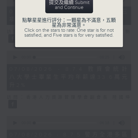
提交及繼續 Submit
of
and Continue
7
07/08/2026 - 8.7.3 申訴專員就三
minutes,
項圖書館服務展開主動調查
46
點擊星星進行評分：一顆星為不滿意，五顆
seconds
星為非常滿意。
Click on the stars to rate: One star is for not
訪問：立法會議員、香港出版總會會長 李家駒
satisfied, and Five stars is for very satisfied.
0
seconds
00:00
08:25
of
8
07/08/2026 - 8.7.4 教資會統計
minutes,
八大學士畢業生平均年薪達33.6萬元
25
seconds
升2%
訪問：香港人力資源管理學會副會長 陸國坤
0
seconds
00:00
06:18
of
6
07/08/2026 - 8.7.5 警方全港多區
minutes,