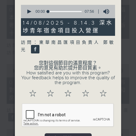
of
0
29
07/08/2026 - 8.7.1 立法會研究指
seconds
00:00
07:56
minutes,
of
本港居民境外開支增訪港旅客消費跌/
37
7
14/08/2025 - 8.14.3 深水
seconds
粵港澳消委會合作 一站式處理投訴
minutes,
埗青年宿舍項目投入營運
56
十月實施
seconds
訪問：東華南昌匯項目負責人 鄭敏
訪問：立法會議員 姚柏良
光
訪問：立法會議員 陳凱欣
您對這個節目的滿意程度？
0
您的意見有助於提升節目質素。
seconds
00:00
15:34
How satisfied are you with this program?
of
Your feedback helps to improve the quality of
15
07/08/2026 - 8.7.2 公屋聯會公布
the program.
minutes,
對政府制定香港首份五年規劃土地和
34
☆
☆
☆
☆
☆
seconds
房屋政策建議
訪問：立法會議員、公屋聯會副主席 梁文廣
0
seconds
00:00
07:46