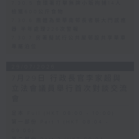
7.30.5 食環署打擊無牌小販拘捕14人
檢獲600公斤食物
7.30.6 團體為樂華南邨長者裝大門感應
器 半年處理226次警報
7.30.7 房署擬試行公共屋邨設共享單車
專屬泊位
29/07/2026
7月29日 行政長官李家超與
立法會議員舉行首次對談交流
會
足本 Full (HKT 08:00 - 10:00)
第一部份 Part 1 (HKT 08:04 -
09:00)