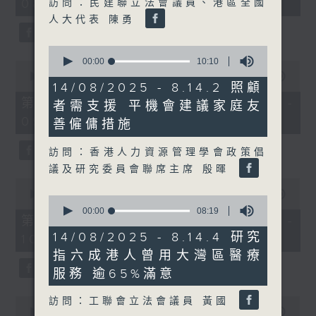
08:00 - 10:00)
訪問：民建聯立法會議員、港區全國
37
minutes,
人大代表 陳勇
51
seconds
0
seconds
00:00
10:10
0
of
seconds
00:00
50:50
10
14/08/2025 - 8.14.2 照顧
of
minutes,
50
第一部份 Part 1 (HKT 08:04 -
者需支援 平機會建議家庭友
10
minutes,
seconds
09:00)
50
善僱傭措施
seconds
訪問：香港人力資源管理學會政策倡
議及研究委員會聯席主席 殷暉
0
seconds
00:00
47:11
0
of
seconds
00:00
08:19
47
第二部份 Part 2 (HKT 09:04 -
of
minutes,
8
14/08/2025 - 8.14.4 研究
10:00)
11
minutes,
seconds
指六成港人曾用大灣區醫療
19
seconds
服務 逾65%滿意
0
訪問：工聯會立法會議員 黃國
seconds
00:00
29:37