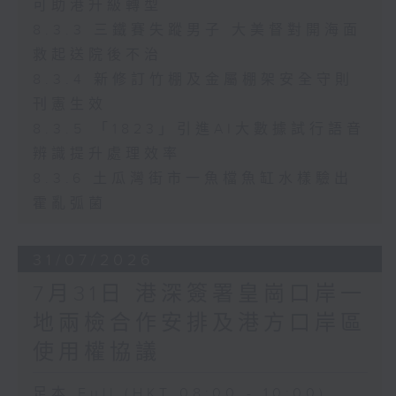
可助港升級轉型
8.3.3 三鐵賽失蹤男子 大美督對開海面
救起送院後不治
8.3.4 新修訂竹棚及金屬棚架安全守則
刊憲生效
8.3.5 「1823」引進AI大數據試行語音
辨識提升處理效率
8.3.6 土瓜灣街市一魚檔魚缸水樣驗出
霍亂弧菌
31/07/2026
7月31日 港深簽署皇崗口岸一
地兩檢合作安排及港方口岸區
使用權協議
足本 Full (HKT 08:00 - 10:00)