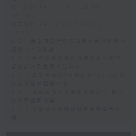
第一部份 Part 1 (HKT 08:04 -
09:00)
第二部份 Part 2 (HKT 09:04 -
10:00)
8.5.1 新皇崗口岸港方口岸區預計將進行
超過100次測試
8.5.2 香港船東會稱近百艘會員船隻滯
留波斯灣及霍爾木茲海峽
8.5.3 天文台錄得7月總雨量790.3毫米
較正常值高超過一倍
8.5.4 兩童疑誤食大麻糖不適送院 母涉
疏忽照顧同被捕
8.5.5 東涌滿東邨毗鄰擬建康體綜合大
樓