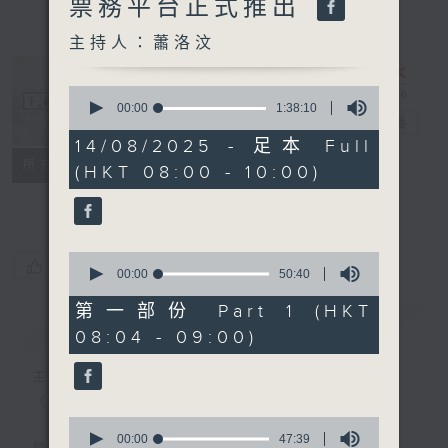
票務平台正式推出
主持人：蕭洛汶
0
seconds
00:00
1:38:10
千禧年代
電台直播
of
1
14/08/2025 - 足本 Full
hour,
特備網頁
PODCASTS
所有集數
(HKT 08:00 - 10:00)
38
minutes,
FACEBOOK
10
seconds
0
您喜歡這個節目嗎?
seconds
00:00
50:40
of
50
第一部份 Part 1 (HKT
minutes,
簡介
GIST
08:04 - 09:00)
40
seconds
主持人：蕭洛汶
《千禧年代》
0
seconds
00:00
47:39