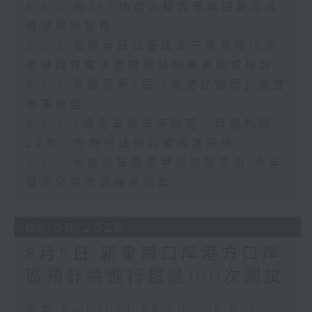
8.6.2 約34%申請人經大學聯招獲正式
遴選取錄資格
8.6.3 私隱專員公署過去三個月收16宗
懷疑假冒電子簽證網站相關查詢或投訴
8.6.4 貿發局第3屆「香港好物節」首度
進軍東盟
8.6.5 5歲男童被虐待致死 母親判囚
22年／性罪行法例公眾諮詢完結
8.6.6 七歲男童感染甲型流感不治 今年
首宗兒童流感離世個案
05/08/2026
8月5日 新皇崗口岸港方口岸
區預計將進行超過100次測試
足本 Full (HKT 08:00 - 10:00)