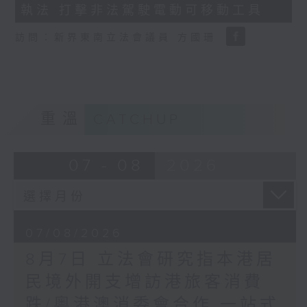
執法 打擊非法駕駛電動可移動工具
18
seconds
訪問：新界東南立法會議員 方國珊
重溫
CATCHUP
07 - 08
2026
07/08/2026
8月7日 立法會研究指本港居
民境外開支增訪港旅客消費
跌/粵港澳消委會合作 一站式