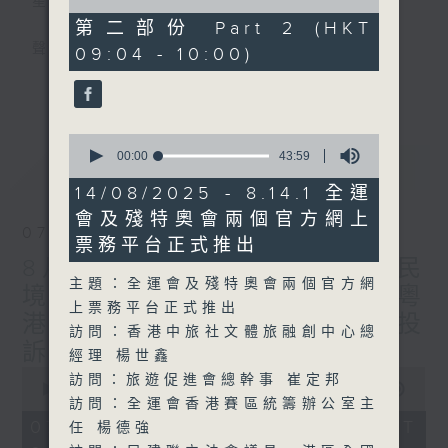
星期一至五
of
47
第二部份 Part 2 (HKT
minutes,
聲音更立體 意見更多元
09:04 - 10:00)
39
seconds
更多...
「千禧年代」鼓勵聽眾及嘉賓作有觀點、有理
據的意見交流，藉此帶出更多新觀點、新意
0
見、新角度。透過時事速遞，每日早晨為廣大
seconds
00:00
43:59
最新
LATEST
聽眾提供最新資訊以迎接新的一天。
of
43
14/08/2025 - 8.14.1 全運
minutes,
監製：林嘉瑜
會及殘特奧會兩個官方網上
59
07/08/2026
seconds
票務平台正式推出
8月7日 立法會研究指本港居民
主題：全運會及殘特奧會兩個官方網
境外開支增訪港旅客消費跌/粵
上票務平台正式推出
港澳消委會合作 一站式處理投
訪問：香港中旅社文體旅融創中心總
訴 十月實施
經理 楊世鑫
0
訪問：旅遊促進會總幹事 崔定邦
seconds
00:00
1:37:51
訪問：全運會香港賽區統籌辦公室主
of
1
07/08/2026 - 足本 Full (HKT
任 楊德強
hour,