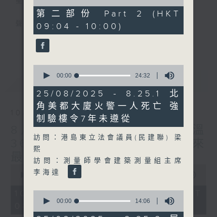
星期一至五
of
45
第二部份 Part 2 (HKT
minutes,
聲音更立體 意見更多元
09:04 - 10:00)
22
seconds
更多...
「千禧年代」鼓勵聽眾及嘉賓作有觀點、有理
據的意見交流，藉此帶出更多新觀點、新意
0
見、新角度。透過時事速遞，每日早晨為廣大
seconds
00:00
24:32
最新
LATEST
聽眾提供最新資訊以迎接新的一天。
of
24
25/08/2025 - 8.25.1 北
minutes,
監製：林嘉瑜
角美都大廈火警一人死亡 強
32
10/08/2026
seconds
制驗樓令7年未遵從
8月10日 天文台錄得最高氣溫
訪問：港島東立法會議員(民建聯) 梁
36.9度 為1884年有紀錄以來
熙
最高
訪問：測量師學會建築測量組主席
0
李海達
seconds
00:00
1:51:59
of
1
10/08/2026 - 足本 Full (HKT
0
hour,
seconds
00:00
14:06
08:04 - 10:00)
51
of
minutes,
14