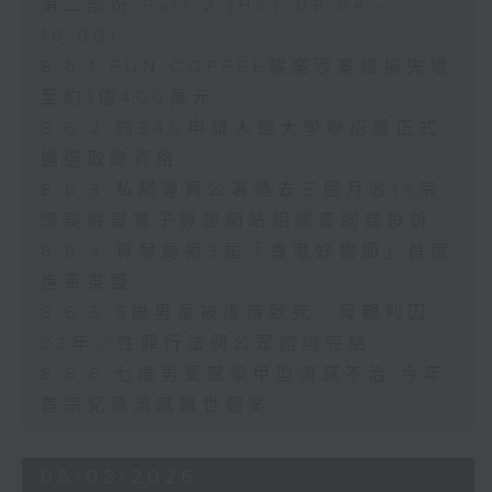
第二部份 Part 2 (HKT 09:04 -
10:00)
8.6.1 FUN COFFEE騙案涉案總損失增
至約1億400萬元
8.6.2 約34%申請人經大學聯招獲正式
遴選取錄資格
8.6.3 私隱專員公署過去三個月收16宗
懷疑假冒電子簽證網站相關查詢或投訴
8.6.4 貿發局第3屆「香港好物節」首度
進軍東盟
8.6.5 5歲男童被虐待致死 母親判囚
22年／性罪行法例公眾諮詢完結
8.6.6 七歲男童感染甲型流感不治 今年
首宗兒童流感離世個案
05/08/2026