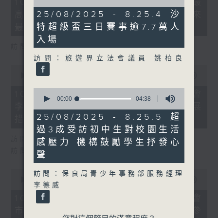
10/08/2026 - 8.10.1 天文台錄得最
of
minutes,
12
25/08/2025 - 8.25.4 沙
高氣溫36.9度 為1884年有紀錄以來
32
minutes,
seconds
特超級盃三日賽事逾7.7萬人
最高
24
seconds
入場
訪問：天文台高級科學主任 張冰
訪問：旅遊界立法會議員 姚柏良
0
seconds
00:00
17:03
of
0
17
10/08/2026 - 8.10.2 地區諮詢會
seconds
minutes,
00:00
04:38
李家超指會因時制宜推更多青年發展
of
3
4
seconds
25/08/2025 - 8.25.5 超
措施
minutes,
過3成受訪初中生對校園生活
38
seconds
訪問：青年發展委員會副主席 梁毓偉
感壓力 機構鼓勵學生抒發心
訪問：公屋聯會總幹事 招國偉
聲
0
訪問：保良局青少年事務部服務經理
seconds
00:00
11:25
李德威
of
11
10/08/2026 - 8.10.3 地區諮詢會
minutes,
市民倡設屋宇維修署 李家超稱值得參
25