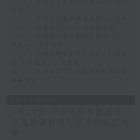
7.30.2 立法會法案委員會審議北都條例
草案
7.30.3 屯門富發里地盤爆水管完成復修
7.30.4 議員就東區停水提四項建議
7.30.5 食環署打擊無牌小販拘捕14人
檢獲600公斤食物
7.30.6 團體為樂華南邨長者裝大門感應
器 半年處理226次警報
7.30.7 房署擬試行公共屋邨設共享單車
專屬泊位
29/07/2026
7月29日 行政長官李家超與
立法會議員舉行首次對談交流
會