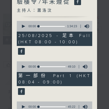
驗樓令7年未遵從
主持人：蕭洛汶
0
seconds
00:00
1:34:23
千禧年代
電台直播
of
1
25/08/2025 - 足本 Full
hour,
特備網頁
PODCASTS
所有集數
(HKT 08:00 - 10:00)
34
minutes,
FACEBOOK
23
seconds
0
您喜歡這個節目嗎?
seconds
00:00
49:10
of
49
第一部份 Part 1 (HKT
minutes,
簡介
GIST
08:04 - 09:00)
10
seconds
主持人：蕭洛汶
《千禧年代》
0
seconds
00:00
45:22