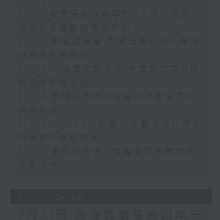
10:00)
8.3.1 醫管局家庭醫學診所8月15日起只
接受有來電顯示電話預約
8.3.2 地區諮詢會 李家超指北都大學城
可助港升級轉型
8.3.3 三鐵賽失蹤男子 大美督對開海面
救起送院後不治
8.3.4 新修訂竹棚及金屬棚架安全守則
刊憲生效
8.3.5 「1823」引進AI大數據試行語音
辨識提升處理效率
8.3.6 土瓜灣街市一魚檔魚缸水樣驗出
霍亂弧菌
31/07/2026
7月31日 港深簽署皇崗口岸一