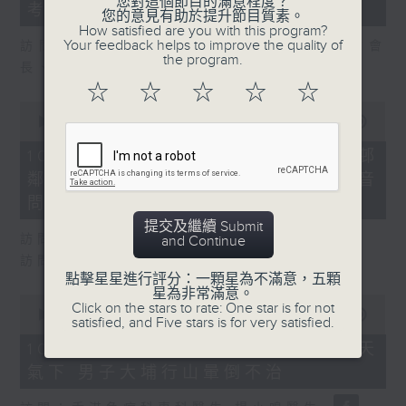
您對這個節目的滿意程度？
seconds
考
您的意見有助於提升節目質素。
How satisfied are you with this program?
Your feedback helps to improve the quality of
訪問：粵港澳大灣區物業及設施管理聯合會會
the program.
長、市建局非執行董事 謝偉銓
☆
☆
☆
☆
☆
0
seconds
00:00
27:23
of
27
10/08/2026 - 8.10.4 黃大仙上邨
minutes,
鄰里命案 兩人為上下層鄰居曾因噪音
23
seconds
問題投訴
提交及繼續 Submit
訪問：精神科專科醫生 麥永接醫生
and Continue
訪問：房委會委員、立法會議員 梁文廣
點擊星星進行評分：一顆星為不滿意，五顆
星為非常滿意。
0
Click on the stars to rate: One star is for not
seconds
00:00
06:54
satisfied, and Five stars is for very satisfied.
of
6
10/08/2026 - 8.10.5 極端酷熱天
minutes,
氣下 男子大埔行山暈倒不治
54
seconds