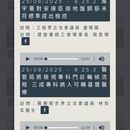
25/08/2025 - 8.25.2 屋
59
minutes,
seconds
宇署對安達臣道地盤鋼筋未
6
seconds
符標準提出檢控
0
seconds
00:00
56:00
訪問：工程界立法會議員 盧偉國
of
56
第一部份 Part 1 (HKT 08:04 -
訪問：建造業總工會理事長 周思傑
minutes,
09:00)
0
seconds
0
seconds
00:00
13:27
of
0
13
25/08/2025 - 8.25.3 醫
seconds
00:00
56:09
minutes,
of
管局將檢視專科門診輪候流
27
56
seconds
第二部份 Part 2 (HKT 09:04 -
程 三成專科病人可轉基層醫
minutes,
10:00)
9
療
seconds
訪問：醫療衛生界立法會議員 林哲
玄醫生
0
seconds
00:00
12:32
0
of
seconds
00:00
12:24
12