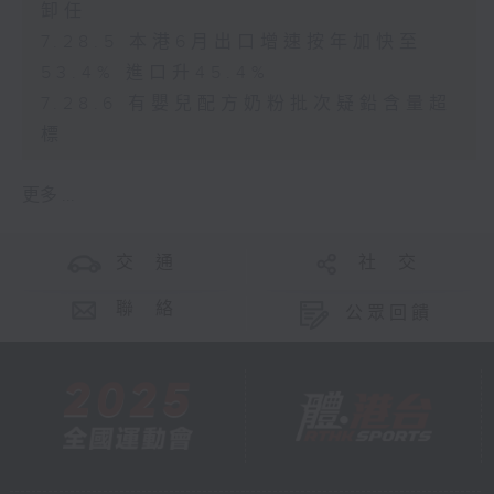
卸任
7.28.5 本港6月出口增速按年加快至
53.4% 進口升45.4%
7.28.6 有嬰兒配方奶粉批次疑鉛含量超
標
更多 ...
交 通
社 交
聯 絡
公眾回饋