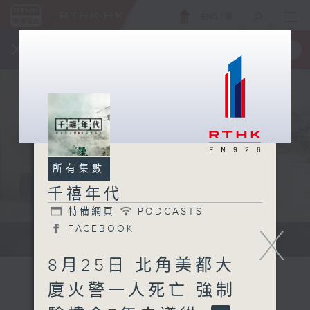
ENG
/
簡
×
全新 RTHK On The Go
取得
一手掌握 RTHK 電台、電視節目
所有集數
千禧年代
特備網頁
PODCASTS
X
FACEBOOK
有觀點、有理據的意見交流。
8月25日 北角美都大
廈火警一人死亡 強制