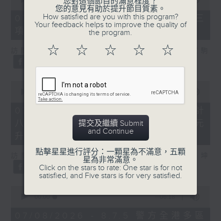
您對這個節目的滿意程度？
of
您的意見有助於提升節目質素。
7
How satisfied are you with this program?
07/08/2026 - 8.7.3 申訴專員就三
minutes,
Your feedback helps to improve the quality of
項圖書館服務展開主動調查
46
the program.
seconds
☆
☆
☆
☆
☆
訪問：立法會議員、香港出版總會會長 李家駒
0
seconds
00:00
08:25
of
8
07/08/2026 - 8.7.4 教資會統計
minutes,
八大學士畢業生平均年薪達33.6萬元
提交及繼續 Submit
25
and Continue
seconds
升2%
點擊星星進行評分：一顆星為不滿意，五顆
訪問：香港人力資源管理學會副會長 陸國坤
星為非常滿意。
Click on the stars to rate: One star is for not
satisfied, and Five stars is for very satisfied.
0
seconds
00:00
06:18
of
6
07/08/2026 - 8.7.5 警方全港多區
minutes,