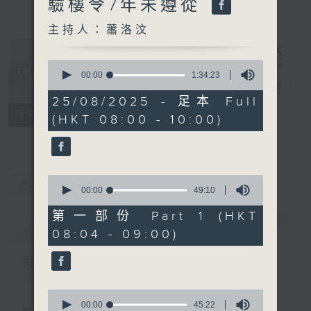
驗樓令7年未遵從
主持人：蕭洛汶
0
seconds
00:00
1:34:23
千禧年代
電台直播
of
1
25/08/2025 - 足本 Full
hour,
特備網頁
PODCASTS
所有集數
(HKT 08:00 - 10:00)
34
minutes,
FACEBOOK
23
seconds
0
您喜歡這個節目嗎?
seconds
00:00
49:10
of
49
第一部份 Part 1 (HKT
minutes,
簡介
GIST
08:04 - 09:00)
10
seconds
主持人：蕭洛汶
《千禧年代》
0
seconds
00:00
45:22