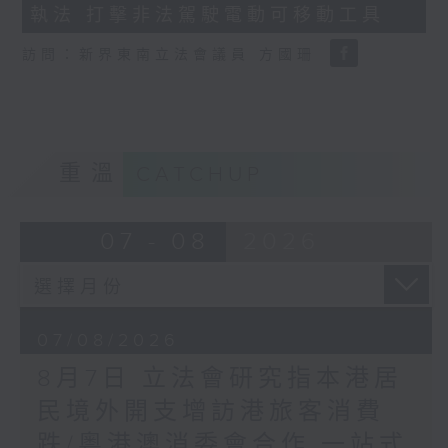
執法 打擊非法駕駛電動可移動工具
18
seconds
訪問：新界東南立法會議員 方國珊
重溫
CATCHUP
07 - 08
2026
07/08/2026
8月7日 立法會研究指本港居
民境外開支增訪港旅客消費
跌/粵港澳消委會合作 一站式