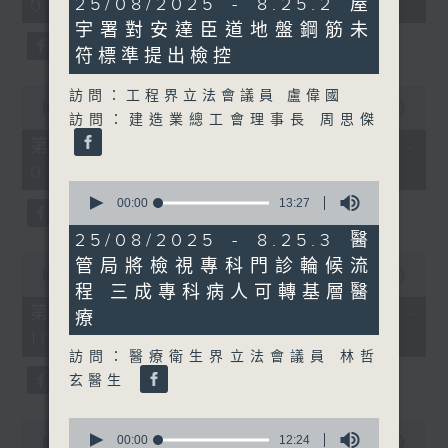
25/08/2025 - 8.25.2 屋
08:04 - 10:00)
51
minutes,
minutes,
宇署對安達臣道地盤鋼筋未
6
59
seconds
seconds
符標準提出檢控
0
訪問：工程界立法會議員 盧偉國
seconds
00:00
56:10
訪問：建造業總工會理事長 周思傑
of
56
第一部份 Part 1 (HKT 08:04 -
minutes,
09:00)
10
0
seconds
seconds
00:00
13:27
of
13
25/08/2025 - 8.25.3 醫
minutes,
0
管局將檢視專科門診輪候流
27
seconds
00:00
56:09
seconds
程 三成專科病人可轉基層醫
of
56
第二部份 Part 2 (HKT 09:04 -
療
minutes,
10:00)
9
seconds
訪問：醫療衛生界立法會議員 林哲
玄醫生
0
0
seconds
00:00
12:24
seconds
00:00
29:37