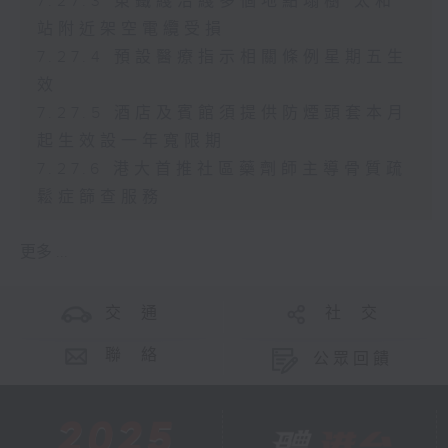
7.27.3 東鐵綫沿綫多個地點塌樹 太和
站附近架空電纜受損
7.27.4 預設醫療指示相關條例星期五生
效
7.27.5 酒店及賓館須提供防煙頭套本月
起生效設一年寬限期
7.27.6 港大首推社區藥劑師主導骨質疏
鬆症篩查服務
更多 ...
交 通
社 交
聯 絡
公眾回饋