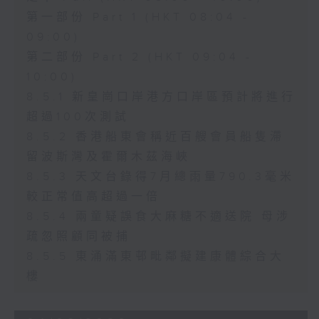
第一部份 Part 1 (HKT 08:04 -
09:00)
第二部份 Part 2 (HKT 09:04 -
10:00)
8.5.1 新皇崗口岸港方口岸區預計將進行
超過100次測試
8.5.2 香港船東會稱近百艘會員船隻滯
留波斯灣及霍爾木茲海峽
8.5.3 天文台錄得7月總雨量790.3毫米
較正常值高超過一倍
8.5.4 兩童疑誤食大麻糖不適送院 母涉
疏忽照顧同被捕
8.5.5 東涌滿東邨毗鄰擬建康體綜合大
樓