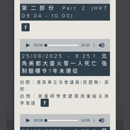
星期一至五
of
45
第二部份 Part 2 (HKT
minutes,
聲音更立體 意見更多元
09:04 - 10:00)
22
seconds
更多...
「千禧年代」鼓勵聽眾及嘉賓作有觀點、有理
據的意見交流，藉此帶出更多新觀點、新意
0
見、新角度。透過時事速遞，每日早晨為廣大
seconds
00:00
24:32
最新
LATEST
聽眾提供最新資訊以迎接新的一天。
of
24
25/08/2025 - 8.25.1 北
minutes,
監製：林嘉瑜
角美都大廈火警一人死亡 強
32
07/08/2026
seconds
制驗樓令7年未遵從
8月7日 立法會研究指本港居民
訪問：港島東立法會議員(民建聯) 梁
境外開支增訪港旅客消費跌/粵
熙
港澳消委會合作 一站式處理投
訪問：測量師學會建築測量組主席
訴 十月實施
李海達
0
seconds
00:00
1:51:59
0
of
seconds
00:00
14:06
1
07/08/2026 - 足本 Full (HKT
of
hour,
14