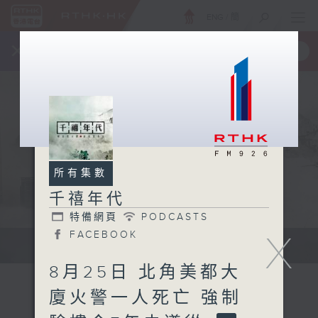
ENG
/
簡
×
全新 RTHK On The Go
取得
一手掌握 RTHK 電台、電視節目
所有集數
千禧年代
特備網頁
PODCASTS
X
FACEBOOK
有觀點、有理據的意見交流。
8月25日 北角美都大
廈火警一人死亡 強制