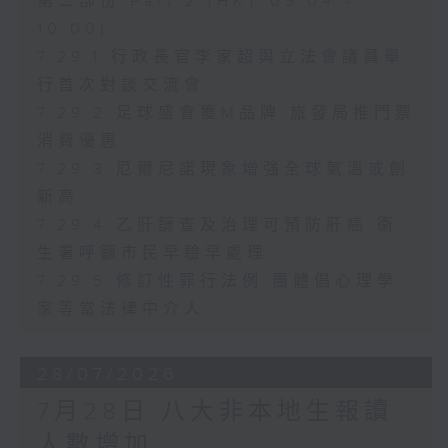
第二部份 Part 2 (HKT 09:04 -
10:00)
7.29.1 行政長官李家超與立法會議員舉
行首次對談交流會
7.29.2 足球盛會獲M品牌 旅發局推門票
消費優惠
7.29.3 厄爾尼諾現象增強全球氣溫或創
新高
7.29.4 乙肝篩查及治理可預防肝癌 衞
生署呼籲市民早驗早處理
7.29.5 修訂性罪行法例 團體倡心理學
家等當法律中介人
28/07/2026
7月28日 八大非本地生報讀
人數增加