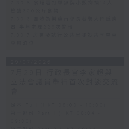
7.30.5 食環署打擊無牌小販拘捕14人
檢獲600公斤食物
7.30.6 團體為樂華南邨長者裝大門感應
器 半年處理226次警報
7.30.7 房署擬試行公共屋邨設共享單車
專屬泊位
29/07/2026
7月29日 行政長官李家超與
立法會議員舉行首次對談交流
會
足本 Full (HKT 08:00 - 10:00)
第一部份 Part 1 (HKT 08:04 -
09:00)