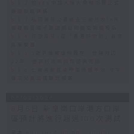
8.6.2 約34%申請人經大學聯招獲正式
遴選取錄資格
8.6.3 私隱專員公署過去三個月收16宗
懷疑假冒電子簽證網站相關查詢或投訴
8.6.4 貿發局第3屆「香港好物節」首度
進軍東盟
8.6.5 5歲男童被虐待致死 母親判囚
22年／性罪行法例公眾諮詢完結
8.6.6 七歲男童感染甲型流感不治 今年
首宗兒童流感離世個案
05/08/2026
8月5日 新皇崗口岸港方口岸
區預計將進行超過100次測試
足本 Full (HKT 08:00 - 10:00)