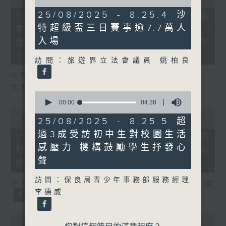
of
of
12
29
25/08/2025 - 8.25.4 沙
07/08/2026 - 8.7.1 立法會研究指
minutes,
minutes,
特超級盃三日賽事逾7.7萬人
24
本港居民境外開支增訪港旅客消費跌/
37
seconds
seconds
入場
粵港澳消委會合作 一站式處理投訴
十月實施
訪問：旅遊界立法會議員 姚柏良
訪問：立法會議員 姚柏良
訪問：立法會議員 陳凱欣
0
seconds
00:00
04:38
0
of
seconds
00:00
15:34
4
25/08/2025 - 8.25.5 超
of
minutes,
過3成受訪初中生對校園生活
15
38
07/08/2026 - 8.7.2 公屋聯會公布
minutes,
seconds
感壓力 機構鼓勵學生抒發心
對政府制定香港首份五年規劃土地和
34
seconds
聲
房屋政策建議
訪問：保良局青少年事務部服務經理
訪問：立法會議員、公屋聯會副主席 梁文廣
李德威
0
seconds
00:00
07:46