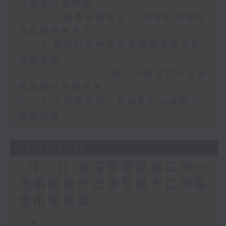
可助港升級轉型
8.3.3 三鐵賽失蹤男子 大美督對開海面
救起送院後不治
8.3.4 新修訂竹棚及金屬棚架安全守則
刊憲生效
8.3.5 「1823」引進AI大數據試行語音
辨識提升處理效率
8.3.6 土瓜灣街市一魚檔魚缸水樣驗出
霍亂弧菌
31/07/2026
7月31日 港深簽署皇崗口岸一
地兩檢合作安排及港方口岸區
使用權協議
足本 Full (HKT 08:00 - 10:00)