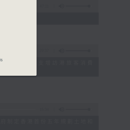
47:11
)
29:37
is
研究指本港居民境外開支增訪港旅客消費
十月實施
15:34
公布對政府制定香港首份五年規劃土地和