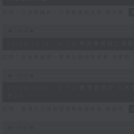
seconds
Volume
90%
訪問：立法會議員、公屋聯會副主席 梁文廣
0
seconds
00:00
of
7
07/08/2026 - 8.7.3 申訴專員
minutes,
46
seconds
Volume
訪問：立法會議員、香港出版總會會長 李家駒
90%
0
seconds
00:00
of
8
07/08/2026 - 8.7.4 教資會統計
minutes,
25
升2%
seconds
Volume
90%
訪問：香港人力資源管理學會副會長 陸國坤
0
seconds
00:00
of