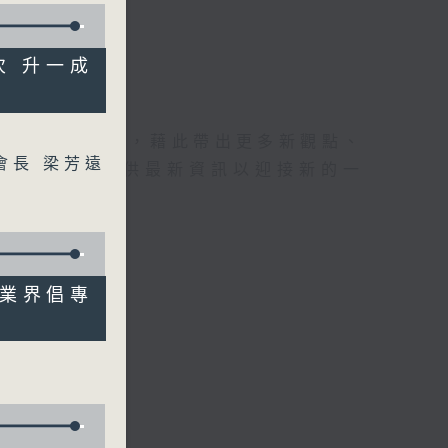
人次 升一成
理據的意見交流，藉此帶出更多新觀點、
會長 梁芳遠
為廣大聽眾提供最新資訊以迎接新的一
效 業界倡專