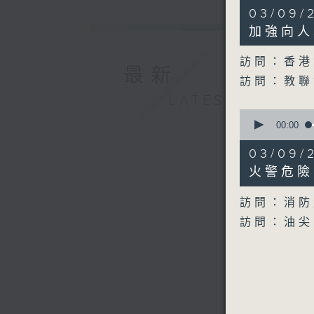
17
03/09
minutes,
54
加強向人
seconds
90%
訪問：香港
最新
訪問：教聯
LATEST
0
seconds
00:00
of
16
03/09
minutes,
9
火警危險
seconds
90%
訪問：消防
訪問：油尖