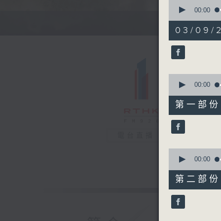
0
seconds
00:00
of
1
03/09/
hour,
31
minutes,
51
seconds
90%
0
seconds
00:00
of
46
第一部份 P
minutes,
10
seconds
90%
電台直播
0
seconds
00:00
of
45
第二部份 P
minutes,
51
seconds
90%