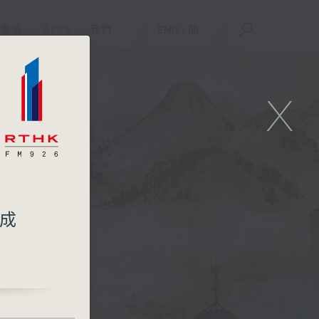
重溫
APPS
我們
ENG
/
簡
X
一成