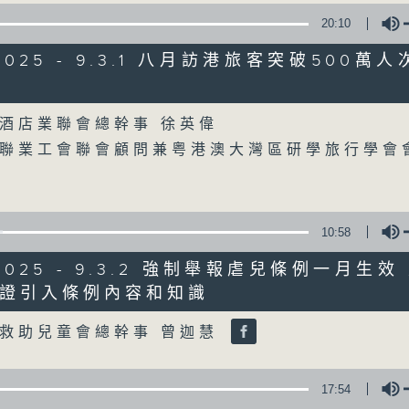
20:10
星期一至五
/2025 - 9.3.1 八月訪港旅客突破500萬
聲音更立體 意見更多元
Volume
酒店業聯會總幹事 徐英偉
「千禧年代」鼓勵聽眾及嘉賓作有觀點、有
聯業工會聯會顧問兼粤港澳大灣區研學旅行學會
新意見、新角度。透過時事速遞，每日早晨
天。
監製：林嘉瑜
10:58
/2025 - 9.3.2 強制舉報虐兒條例一月生
證引入條例內容和知識
Volume
救助兒童會總幹事 曾迦慧
17:54