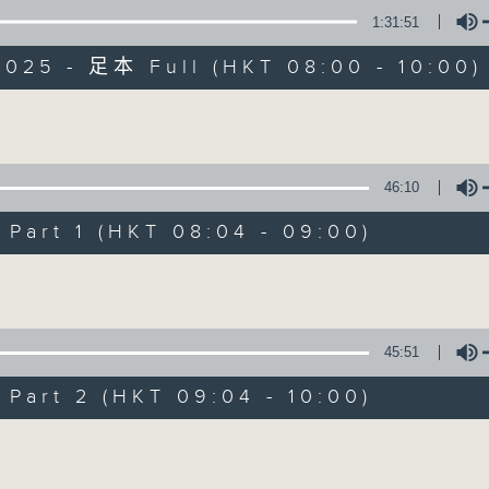
1:31:51
有觀點、有理據的意見交流。
2025 - 足本 Full (HKT 08:00 - 10:00)
Volume
46:10
千禧年代
art 1 (HKT 08:04 - 09:00)
特備網頁
PODCASTS
所有集數
Volume
您喜歡這個節目嗎?
45:51
art 2 (HKT 09:04 - 10:00)
主持人：蕭洛汶
Volume
《千禧年代》