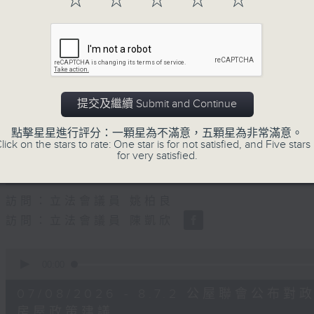
☆
☆
☆
☆
☆
0
seconds
00:00
of
47
第二部份 Part 2 (HKT 09:04 - 10:00
minutes,
11
seconds
Volume
90%
提交及繼續 Submit and Continue
0
seconds
00:00
點擊星星進行評分：一顆星為不滿意，五顆星為非常滿意。
of
lick on the stars to rate: One star is for not satisfied, and Five stars 
29
07/08/2026 - 8.7.1 立法會
for very satisfied.
minutes,
37
跌/粵港澳消委會合作 一站式處理投訴 
seconds
Volume
90%
訪問：立法會議員 姚柏良
訪問：立法會議員 陳凱欣
0
seconds
00:00
of
15
07/08/2026 - 8.7.2 公屋聯會
minutes,
34
房屋政策建議