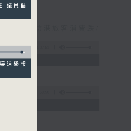
擴班 議員倡
境外開支增訪港旅客消費跌/
 十月實施
1:37:51
 - 10:00)
額外渠道舉報
50:50
)