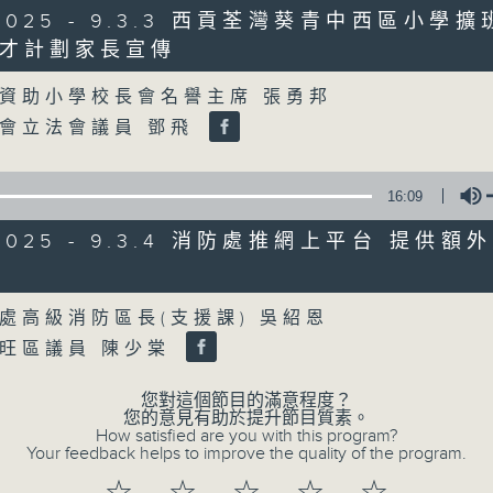
/2025 - 9.3.3 西貢荃灣葵青中西區小學
才計劃家長宣傳
07/08/2026
Volume
資助小學校長會名譽主席 張勇邦
8月7日 立法會研究指本港居民
會立法會議員 鄧飛
粵港澳消委會合作 一站式處理投訴
0
seconds
00:00
of
16:09
1
07/08/2026 - 足本 Full (HKT 08:00
hour,
/2025 - 9.3.4 消防處推網上平台 提供
37
minutes,
51
Volume
seconds
Volume
處高級消防區長(支援課) 吳紹恩
90%
0
seconds
旺區議員 陳少棠
00:00
of
50
第一部份 Part 1 (HKT 08:04 - 09:00
您對這個節目的滿意程度？
minutes,
您的意見有助於提升節目質素。
50
How satisfied are you with this program?
seconds
Volume
Your feedback helps to improve the quality of the program.
90%