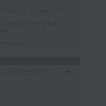
訪港旅客消費跌/粵港澳消委會合作
五年規劃土地和房屋政策建議
調查
達33.6萬元升2%
動可移動工具
涉案總損失增至約1億400萬