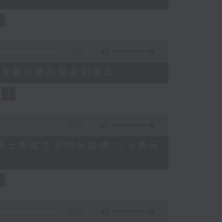
07:46
就三項圖書館服務展開主動調查
08:25
 八大學士畢業生平均年薪達33.6萬元
06:18