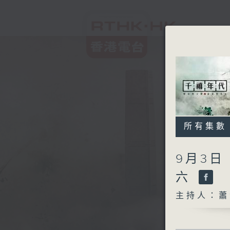
所有集數
9月3日
六
主持人：蕭