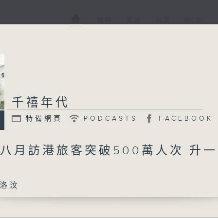
電視
電台
新聞
WEB+
千禧年代
特備網頁
PODCASTS
FACEBOOK
 八月訪港旅客突破500萬人次 升
洛汶