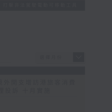
多區執法 打擊非法駕駛電動可移動工具
民境外開支增訪港旅客消費
理投訴 十月實施