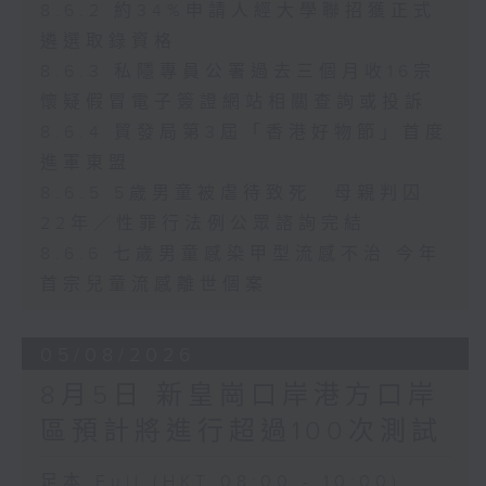
8.6.2 約34%申請人經大學聯招獲正式
遴選取錄資格
8.6.3 私隱專員公署過去三個月收16宗
懷疑假冒電子簽證網站相關查詢或投訴
8.6.4 貿發局第3屆「香港好物節」首度
進軍東盟
8.6.5 5歲男童被虐待致死 母親判囚
22年／性罪行法例公眾諮詢完結
8.6.6 七歲男童感染甲型流感不治 今年
首宗兒童流感離世個案
05/08/2026
8月5日 新皇崗口岸港方口岸
區預計將進行超過100次測試
足本 Full (HKT 08:00 - 10:00)