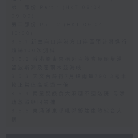
第一部份 Part 1 (HKT 08:04 -
09:00)
第二部份 Part 2 (HKT 09:04 -
10:00)
8.5.1 新皇崗口岸港方口岸區預計將進行
超過100次測試
8.5.2 香港船東會稱近百艘會員船隻滯
留波斯灣及霍爾木茲海峽
8.5.3 天文台錄得7月總雨量790.3毫米
較正常值高超過一倍
8.5.4 兩童疑誤食大麻糖不適送院 母涉
疏忽照顧同被捕
8.5.5 東涌滿東邨毗鄰擬建康體綜合大
樓