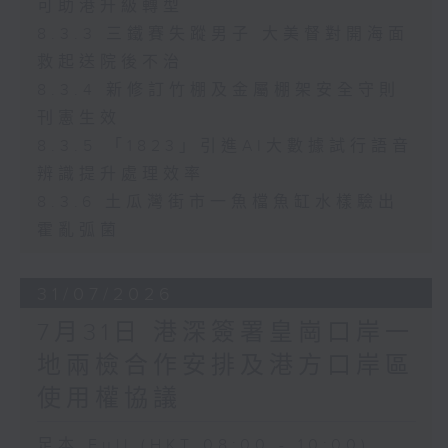
可助港升級轉型
8.3.3 三鐵賽失蹤男子 大美督對開海面
救起送院後不治
8.3.4 新修訂竹棚及金屬棚架安全守則
刊憲生效
8.3.5 「1823」引進AI大數據試行語音
辨識提升處理效率
8.3.6 土瓜灣街市一魚檔魚缸水樣驗出
霍亂弧菌
31/07/2026
7月31日 港深簽署皇崗口岸一
地兩檢合作安排及港方口岸區
使用權協議
足本 Full (HKT 08:00 - 10:00)