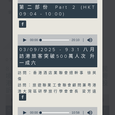
星期一至五
of
45
第二部份 Part 2 (HKT
minutes,
聲音更立體 意見更多元
09:04 - 10:00)
51
seconds
更多...
「千禧年代」鼓勵聽眾及嘉賓作有觀點、有理
據的意見交流，藉此帶出更多新觀點、新意
0
見、新角度。透過時事速遞，每日早晨為廣大
seconds
00:00
20:10
最新
LATEST
聽眾提供最新資訊以迎接新的一天。
of
20
03/09/2025 - 9.3.1 八月
minutes,
監製：林嘉瑜
訪港旅客突破500萬人次 升
10
07/08/2026
seconds
一成六
8月7日 立法會研究指本港居民
訪問：香港酒店業聯會總幹事 徐英
境外開支增訪港旅客消費跌/粵
偉
港澳消委會合作 一站式處理投
訪問：旅遊聯業工會聯會顧問兼粤港
訴 十月實施
澳大灣區研學旅行學會會長 梁芳遠
0
seconds
00:00
1:37:51
of
1
0
07/08/2026 - 足本 Full (HKT
hour,
seconds
00:00
10:58