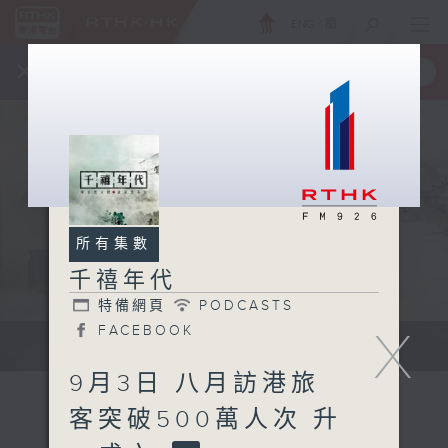
ENG
/
簡
×
全新 RTHK On The Go
取得
一手掌握 RTHK 電台、電視節目
所有集數
千禧年代
特備網頁
PODCASTS
X
FACEBOOK
有觀點、有理據的意見交流。
9月3日 八月訪港旅
客突破500萬人次 升