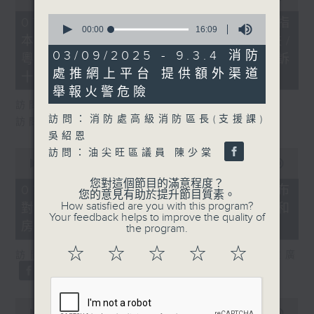
of
0
29
07/08/2026 - 8.7.1 立法會研究指
seconds
minutes,
00:00
16:09
本港居民境外開支增訪港旅客消費跌/
of
37
16
seconds
03/09/2025 - 9.3.4 消防
粵港澳消委會合作 一站式處理投訴
minutes,
處推網上平台 提供額外渠道
9
十月實施
seconds
舉報火警危險
訪問：立法會議員 姚柏良
訪問：消防處高級消防區長(支援課)
訪問：立法會議員 陳凱欣
吳紹恩
0
訪問：油尖旺區議員 陳少棠
seconds
00:00
15:34
of
您對這個節目的滿意程度？
15
07/08/2026 - 8.7.2 公屋聯會公布
您的意見有助於提升節目質素。
minutes,
How satisfied are you with this program?
對政府制定香港首份五年規劃土地和
34
Your feedback helps to improve the quality of
seconds
房屋政策建議
the program.
☆
☆
☆
☆
☆
訪問：立法會議員、公屋聯會副主席 梁文廣
0
seconds
00:00
07:46