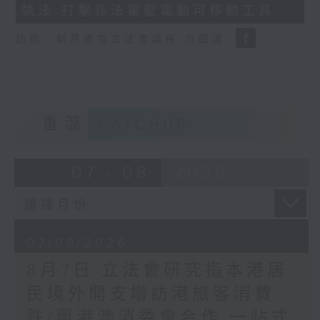
執法 打擊非法駕駛電動可移動工具
18
seconds
訪問：新界東南立法會議員 方國珊
重溫
CATCHUP
07 - 08
2026
07/08/2026
8月7日 立法會研究指本港居
民境外開支增訪港旅客消費
跌/粵港澳消委會合作 一站式