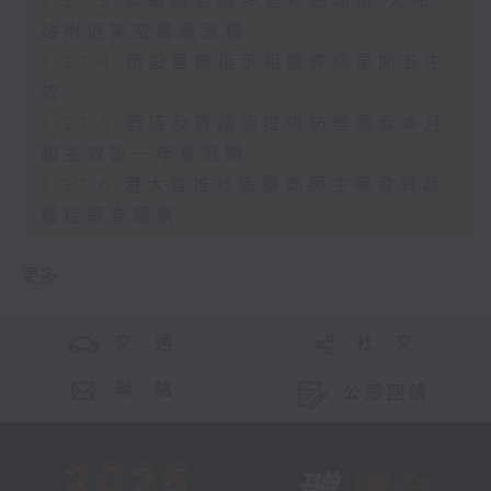
7.27.3 東鐵綫沿綫多個地點塌樹 太和
站附近架空電纜受損
7.27.4 預設醫療指示相關條例星期五生
效
7.27.5 酒店及賓館須提供防煙頭套本月
起生效設一年寬限期
7.27.6 港大首推社區藥劑師主導骨質疏
鬆症篩查服務
更多 ...
交 通
社 交
聯 絡
公眾回饋