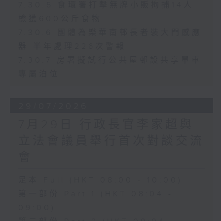
7.30.5 食環署打擊無牌小販拘捕14人
檢獲600公斤食物
7.30.6 團體為樂華南邨長者裝大門感應
器 半年處理226次警報
7.30.7 房署擬試行公共屋邨設共享單車
專屬泊位
29/07/2026
7月29日 行政長官李家超與
立法會議員舉行首次對談交流
會
足本 Full (HKT 08:00 - 10:00)
第一部份 Part 1 (HKT 08:04 -
09:00)