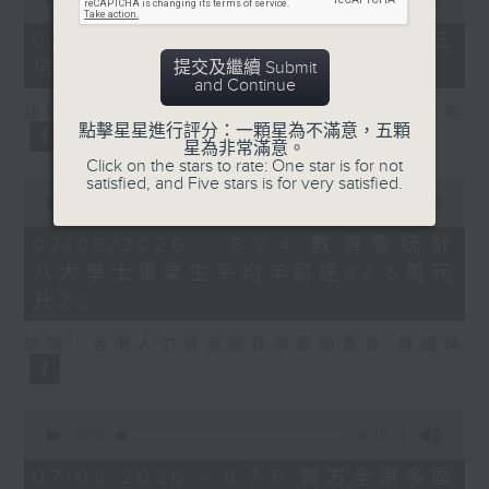
of
7
07/08/2026 - 8.7.3 申訴專員就三
minutes,
項圖書館服務展開主動調查
提交及繼續 Submit
46
and Continue
seconds
訪問：立法會議員、香港出版總會會長 李家駒
點擊星星進行評分：一顆星為不滿意，五顆
星為非常滿意。
Click on the stars to rate: One star is for not
satisfied, and Five stars is for very satisfied.
0
seconds
00:00
08:25
of
8
07/08/2026 - 8.7.4 教資會統計
minutes,
八大學士畢業生平均年薪達33.6萬元
25
seconds
升2%
訪問：香港人力資源管理學會副會長 陸國坤
0
seconds
00:00
06:18
of
6
07/08/2026 - 8.7.5 警方全港多區
minutes,