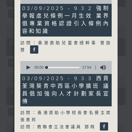
08:00 - 10:00)
37
of
minutes,
10
03/09/2025 - 9.3.2 強制
51
minutes,
舉報虐兒條例一月生效 業界
seconds
58
seconds
倡專業資格認證引入條例內
0
容和知識
seconds
00:00
50:50
of
50
第一部份 Part 1 (HKT 08:04 -
訪問：香港救助兒童會總幹事 曾迦
minutes,
慧
09:00)
50
seconds
0
seconds
00:00
17:54
of
0
17
03/09/2025 - 9.3.3 西貢
seconds
00:00
47:11
minutes,
荃灣葵青中西區小學擴班 議
of
54
47
seconds
第二部份 Part 2 (HKT 09:04 -
員倡加強向人才計劃家長宣
minutes,
10:00)
11
傳
seconds
訪問：香港資助小學校長會名譽主席
張勇邦
0
訪問：教聯會立法會議員 鄧飛
seconds
00:00
29:37