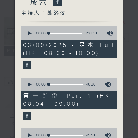
一成六
主持人：蕭洛汶
0
seconds
00:00
1:31:51
千禧年代
電台直播
of
1
03/09/2025 - 足本 Full
hour,
特備網頁
PODCASTS
所有集數
(HKT 08:00 - 10:00)
31
minutes,
FACEBOOK
51
seconds
0
您喜歡這個節目嗎?
seconds
00:00
46:10
of
46
第一部份 Part 1 (HKT
minutes,
簡介
GIST
08:04 - 09:00)
10
seconds
主持人：蕭洛汶
《千禧年代》
0
seconds
00:00
45:51