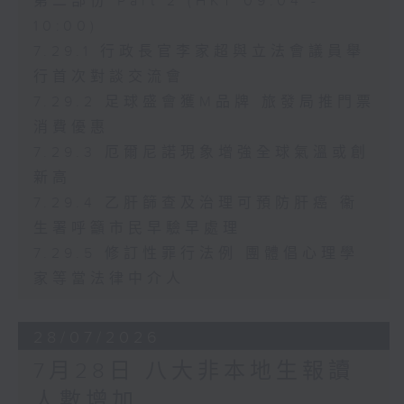
第二部份 Part 2 (HKT 09:04 -
10:00)
7.29.1 行政長官李家超與立法會議員舉
行首次對談交流會
7.29.2 足球盛會獲M品牌 旅發局推門票
消費優惠
7.29.3 厄爾尼諾現象增強全球氣溫或創
新高
7.29.4 乙肝篩查及治理可預防肝癌 衞
生署呼籲市民早驗早處理
7.29.5 修訂性罪行法例 團體倡心理學
家等當法律中介人
28/07/2026
7月28日 八大非本地生報讀
人數增加