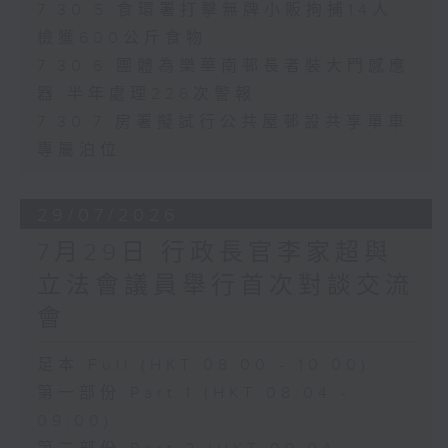
7.30.5 食環署打擊無牌小販拘捕14人
檢獲600公斤食物
7.30.6 團體為樂華南邨長者裝大門感應
器 半年處理226次警報
7.30.7 房署擬試行公共屋邨設共享單車
專屬泊位
29/07/2026
7月29日 行政長官李家超與
立法會議員舉行首次對談交流
會
足本 Full (HKT 08:00 - 10:00)
第一部份 Part 1 (HKT 08:04 -
09:00)