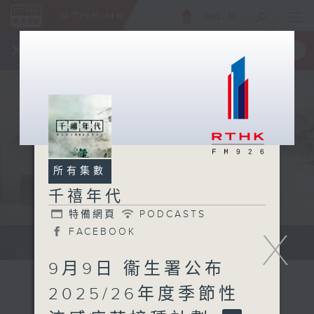
ENG
/
簡
×
全新 RTHK On The Go
取得
一手掌握 RTHK 電台、電視節目
所有集數
千禧年代
特備網頁
PODCASTS
X
FACEBOOK
有觀點、有理據的意見交流。
9月9日 衞生署公布
2025/26年度季節性