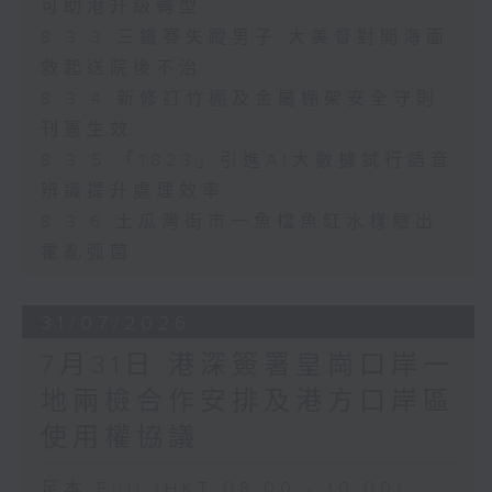
可助港升級轉型
8.3.3 三鐵賽失蹤男子 大美督對開海面
救起送院後不治
8.3.4 新修訂竹棚及金屬棚架安全守則
刊憲生效
8.3.5 「1823」引進AI大數據試行語音
辨識提升處理效率
8.3.6 土瓜灣街市一魚檔魚缸水樣驗出
霍亂弧菌
31/07/2026
7月31日 港深簽署皇崗口岸一
地兩檢合作安排及港方口岸區
使用權協議
足本 Full (HKT 08:00 - 10:00)