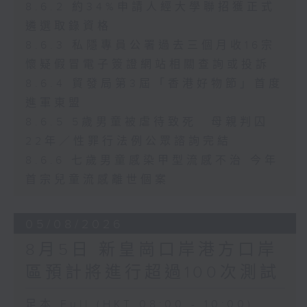
8.6.2 約34%申請人經大學聯招獲正式
遴選取錄資格
8.6.3 私隱專員公署過去三個月收16宗
懷疑假冒電子簽證網站相關查詢或投訴
8.6.4 貿發局第3屆「香港好物節」首度
進軍東盟
8.6.5 5歲男童被虐待致死 母親判囚
22年／性罪行法例公眾諮詢完結
8.6.6 七歲男童感染甲型流感不治 今年
首宗兒童流感離世個案
05/08/2026
8月5日 新皇崗口岸港方口岸
區預計將進行超過100次測試
足本 Full (HKT 08:00 - 10:00)