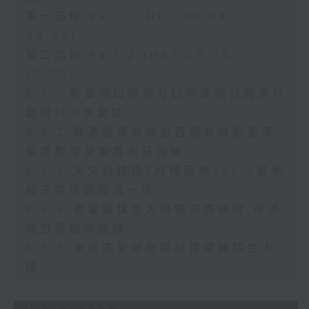
第一部份 Part 1 (HKT 08:04 -
09:00)
第二部份 Part 2 (HKT 09:04 -
10:00)
8.5.1 新皇崗口岸港方口岸區預計將進行
超過100次測試
8.5.2 香港船東會稱近百艘會員船隻滯
留波斯灣及霍爾木茲海峽
8.5.3 天文台錄得7月總雨量790.3毫米
較正常值高超過一倍
8.5.4 兩童疑誤食大麻糖不適送院 母涉
疏忽照顧同被捕
8.5.5 東涌滿東邨毗鄰擬建康體綜合大
樓