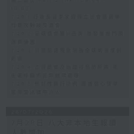
第二部份 Part 2 (HKT 09:04 -
10:00)
7.29.1 行政長官李家超與立法會議員舉
行首次對談交流會
7.29.2 足球盛會獲M品牌 旅發局推門票
消費優惠
7.29.3 厄爾尼諾現象增強全球氣溫或創
新高
7.29.4 乙肝篩查及治理可預防肝癌 衞
生署呼籲市民早驗早處理
7.29.5 修訂性罪行法例 團體倡心理學
家等當法律中介人
28/07/2026
7月28日 八大非本地生報讀
人數增加