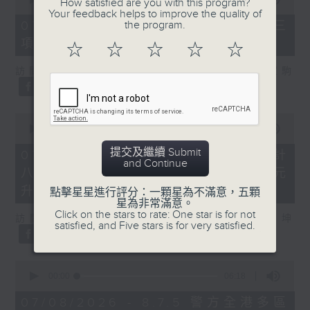
How satisfied are you with this program?
of
Your feedback helps to improve the quality of
7
the program.
07/08/2026 - 8.7.3 申訴專員就三
minutes,
項圖書館服務展開主動調查
46
☆
☆
☆
☆
☆
seconds
訪問：立法會議員、香港出版總會會長 李家駒
0
seconds
00:00
08:25
of
8
提交及繼續 Submit
07/08/2026 - 8.7.4 教資會統計
minutes,
and Continue
八大學士畢業生平均年薪達33.6萬元
25
seconds
升2%
點擊星星進行評分：一顆星為不滿意，五顆
星為非常滿意。
Click on the stars to rate: One star is for not
訪問：香港人力資源管理學會副會長 陸國坤
satisfied, and Five stars is for very satisfied.
0
seconds
00:00
06:18
of
6
07/08/2026 - 8.7.5 警方全港多區
minutes,