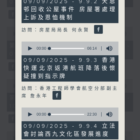
09/09/2025 - 9.9.2 天恩
08:00 - 10:00)
37
minutes,
minutes,
邨回收公屋事件 房屋署處理
17
51
seconds
seconds
上訴及恩恤機制
0
訪問：房屋局局長 何永賢
seconds
00:00
50:50
of
0
50
第一部份 Part 1 (HKT 08:04 -
seconds
00:00
06:14
minutes,
09:00)
of
50
6
seconds
09/09/2025 - 9.9.3 香港
minutes,
快運北京返港航班降落後懷
14
seconds
疑撞到指示牌
0
seconds
00:00
47:11
訪問：香港工程師學會航空分部副主
of
席 詹永年
47
第二部份 Part 2 (HKT 09:04 -
minutes,
10:00)
11
0
seconds
seconds
00:00
22:30
of
22
09/09/2025 - 9.9.4 立法
minutes,
0
會討論西九文化區發展進度
30
seconds
00:00
29:37
seconds