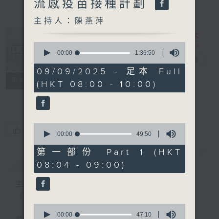
流感疫苗接種計劃
主持人：陳燕萍
0
seconds
00:00
1:36:50
千禧年代
電台直播
of
1
09/09/2025 - 足本 Full
hour,
特備網頁
PODCASTS
所有集數
(HKT 08:00 - 10:00)
36
minutes,
FACEBOOK
50
seconds
0
您喜歡這個節目嗎?
seconds
00:00
49:50
of
49
第一部份 Part 1 (HKT
minutes,
簡介
GIST
08:04 - 09:00)
50
seconds
主持人：陳燕萍
《千禧年代》
0
seconds
00:00
47:10