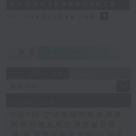
執法 打擊非法駕駛電動可移動工具
18
seconds
訪問：新界東南立法會議員 方國珊
重溫
CATCHUP
07 - 08
2026
07/08/2026
8月7日 立法會研究指本港居
民境外開支增訪港旅客消費
跌/粵港澳消委會合作 一站式