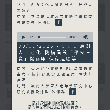
of
訪問：西九文化區管理局董事局成員
29
07/08/2026 - 8.7.1 立法會研究指
minutes,
霍啟剛
本港居民境外開支增訪港旅客消費跌/
37
訪問：立法會民政及文化體育事務委
seconds
粵港澳消委會合作 一站式處理投訴
員會委員 陸瀚民
十月實施
0
訪問：立法會議員 姚柏良
seconds
00:00
08:48
of
訪問：立法會議員 陳凱欣
8
09/09/2025 - 9.9.5 應對
minutes,
人口老化 機構倡設「平安三
48
0
seconds
seconds
00:00
15:34
寶」儲存庫 保存遺囑等
of
15
07/08/2026 - 8.7.2 公屋聯會公布
訪問：香港律師會精神健康法委員會
minutes,
對政府制定香港首份五年規劃土地和
34
主席、精神健康資訊匯主席 陳連基
seconds
房屋政策建議
律師
訪問：嶺南大學亞太老年學研究中心
訪問：立法會議員、公屋聯會副主席 梁文廣
研究教授及總監 陳澤群
您對這個節目的滿意程度？
0
您的意見有助於提升節目質素。
seconds
00:00
07:46