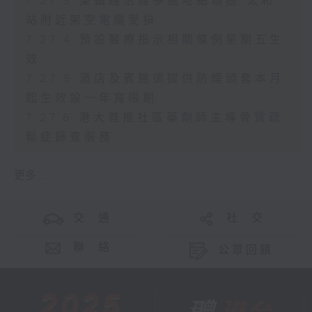
7.27.3 東鐵綫沿綫多個地點塌樹 太和
站附近架空電纜受損
7.27.4 預設醫療指示相關條例星期五生
效
7.27.5 酒店及賓館須提供防煙頭套本月
起生效設一年寬限期
7.27.6 港大首推社區藥劑師主導骨質疏
鬆症篩查服務
更多 ...
交 通
社 交
聯 絡
公眾回饋