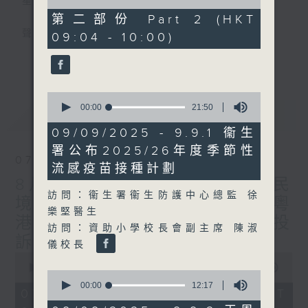
星期一至五
of
47
第二部份 Part 2 (HKT
minutes,
聲音更立體 意見更多元
09:04 - 10:00)
10
seconds
更多...
「千禧年代」鼓勵聽眾及嘉賓作有觀點、有理
據的意見交流，藉此帶出更多新觀點、新意
0
見、新角度。透過時事速遞，每日早晨為廣大
seconds
00:00
21:50
最新
LATEST
聽眾提供最新資訊以迎接新的一天。
of
21
09/09/2025 - 9.9.1 衞生
minutes,
監製：林嘉瑜
署公布2025/26年度季節性
50
07/08/2026
seconds
流感疫苗接種計劃
8月7日 立法會研究指本港居民
訪問：衞生署衞生防護中心總監 徐
境外開支增訪港旅客消費跌/粵
樂堅醫生
港澳消委會合作 一站式處理投
訪問：資助小學校長會副主席 陳淑
訴 十月實施
儀校長
0
seconds
00:00
1:37:51
0
of
seconds
00:00
12:17
1
07/08/2026 - 足本 Full (HKT
of
hour,
12