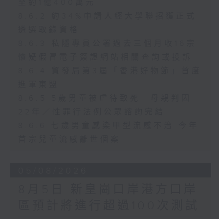
至約1億400萬元
8.6.2 約34%申請人經大學聯招獲正式
遴選取錄資格
8.6.3 私隱專員公署過去三個月收16宗
懷疑假冒電子簽證網站相關查詢或投訴
8.6.4 貿發局第3屆「香港好物節」首度
進軍東盟
8.6.5 5歲男童被虐待致死 母親判囚
22年／性罪行法例公眾諮詢完結
8.6.6 七歲男童感染甲型流感不治 今年
首宗兒童流感離世個案
05/08/2026
8月5日 新皇崗口岸港方口岸
區預計將進行超過100次測試