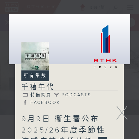
ENG
/
簡
×
全新 RTHK On The Go
取得
一手掌握 RTHK 電台、電視節目
所有集數
千禧年代
特備網頁
PODCASTS
FACEBOOK
X
有觀點、有理據的意見交流。
9月9日 衞生署公布
2025/26年度季節性