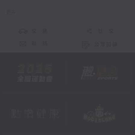
更多 ...
交 通
社 交
聯 絡
公眾回饋