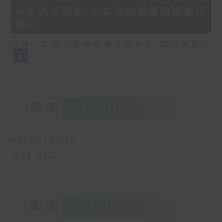
minutes,
甲型流感不治 今年首宗兒童流感離世
35
seconds
個案
訪問：亞洲兒童傳染病學會會長 關日華醫生
預告
UPCOMING
07/08/2026
8月7日
重溫
CATCHUP