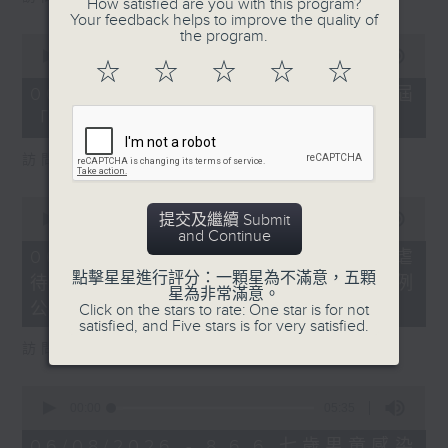
How satisfied are you with this program?
Your feedback helps to improve the quality of
the program.
0
seconds
00:00
16:03
☆
☆
☆
☆
☆
of
16
06/08/2026 - 8.6.4 貿發局第3屆
minutes,
「香港好物節」首度進軍東盟
3
seconds
訪問：香港貿易發展局副總裁 鍾永喜
0
提交及繼續 Submit
seconds
00:00
14:11
and Continue
of
14
06/08/2026 - 8.6.5 5歲男童被虐
minutes,
點擊星星進行評分：一顆星為不滿意，五顆
待致死 母親判囚22年／性罪行法例
11
星為非常滿意。
seconds
公眾諮詢完結
Click on the stars to rate: One star is for not
satisfied, and Five stars is for very satisfied.
訪問：防止虐待兒童會總幹事 婁小君
0
seconds
00:00
05:35
of
5
06/08/2026 - 8.6.6 七歲男童感染