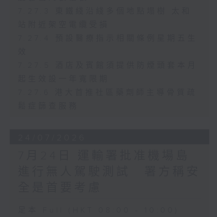
7.27.3 東鐵綫沿綫多個地點塌樹 太和
站附近架空電纜受損
7.27.4 預設醫療指示相關條例星期五生
效
7.27.5 酒店及賓館須提供防煙頭套本月
起生效設一年寬限期
7.27.6 港大首推社區藥劑師主導骨質疏
鬆症篩查服務
24/07/2026
7月24日 運輸署批准機場島
進行無人駕駛測試 署方稱安
全是首要考慮
足本 Full (HKT 08:00 - 10:00)