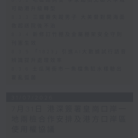
8.3.2 地區諮詢會 李家超指北都大學城
可助港升級轉型
8.3.3 三鐵賽失蹤男子 大美督對開海面
救起送院後不治
8.3.4 新修訂竹棚及金屬棚架安全守則
刊憲生效
8.3.5 「1823」引進AI大數據試行語音
辨識提升處理效率
8.3.6 土瓜灣街市一魚檔魚缸水樣驗出
霍亂弧菌
31/07/2026
7月31日 港深簽署皇崗口岸一
地兩檢合作安排及港方口岸區
使用權協議