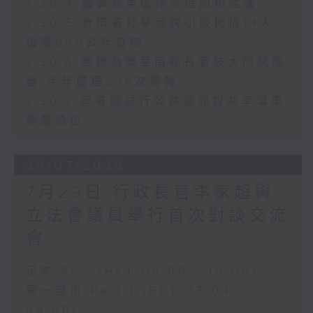
7.30.4 議員就東區停水提四項建議
7.30.5 食環署打擊無牌小販拘捕14人
檢獲600公斤食物
7.30.6 團體為樂華南邨長者裝大門感應
器 半年處理226次警報
7.30.7 房署擬試行公共屋邨設共享單車
專屬泊位
29/07/2026
7月29日 行政長官李家超與
立法會議員舉行首次對談交流
會
足本 Full (HKT 08:00 - 10:00)
第一部份 Part 1 (HKT 08:04 -
09:00)