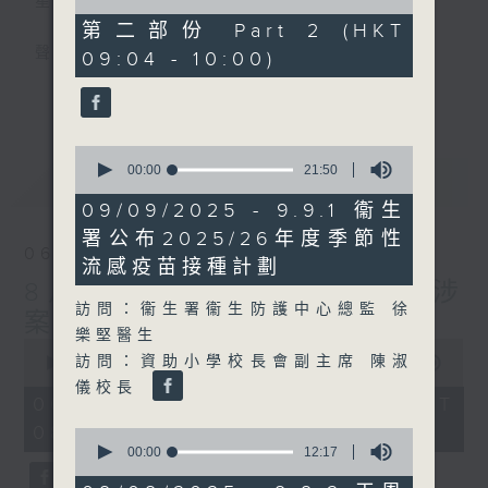
星期一至五
of
47
第二部份 Part 2 (HKT
minutes,
聲音更立體 意見更多元
09:04 - 10:00)
10
seconds
更多...
「千禧年代」鼓勵聽眾及嘉賓作有觀點、有理
據的意見交流，藉此帶出更多新觀點、新意
0
見、新角度。透過時事速遞，每日早晨為廣大
seconds
00:00
21:50
最新
LATEST
聽眾提供最新資訊以迎接新的一天。
of
21
09/09/2025 - 9.9.1 衞生
minutes,
監製：林嘉瑜
署公布2025/26年度季節性
50
06/08/2026
seconds
流感疫苗接種計劃
8月6日 FUN COFFEE騙案涉
訪問：衞生署衞生防護中心總監 徐
案總損失增至約1億400萬元
樂堅醫生
0
訪問：資助小學校長會副主席 陳淑
seconds
00:00
1:37:37
of
儀校長
1
06/08/2026 - 足本 Full (HKT
hour,
08:00 - 10:00)
37
0
minutes,
seconds
00:00
12:17
37
of
seconds
12