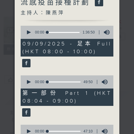
流感疫苗接種計劃
主持人：陳燕萍
0
seconds
00:00
1:36:50
千禧年代
電台直播
of
1
09/09/2025 - 足本 Full
hour,
特備網頁
PODCASTS
所有集數
(HKT 08:00 - 10:00)
36
minutes,
FACEBOOK
50
seconds
0
您喜歡這個節目嗎?
seconds
00:00
49:50
of
49
第一部份 Part 1 (HKT
minutes,
簡介
GIST
08:04 - 09:00)
50
seconds
主持人：陳燕萍
《千禧年代》
0
seconds
00:00
47:10