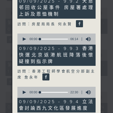
09/09/2025 - 9.9.2 天恩
minutes,
邨回收公屋事件 房屋署處理
17
0
seconds
seconds
00:00
50:40
上訴及恩恤機制
of
50
第一部份 Part 1 (HKT 08:04 -
訪問：房屋局局長 何永賢
minutes,
09:00)
40
seconds
0
seconds
00:00
06:14
of
6
09/09/2025 - 9.9.3 香港
minutes,
0
快運北京返港航班降落後懷
14
seconds
00:00
47:07
seconds
of
疑撞到指示牌
47
第二部份 Part 2 (HKT 09:04 -
minutes,
10:00)
訪問：香港工程師學會航空分部副主
7
seconds
席 詹永年
0
seconds
00:00
22:30
0
of
seconds
00:00
16:03
22
09/09/2025 - 9.9.4 立法
of
minutes,
16
06/08/2026 - 8.6.1 FUN
會討論西九文化區發展進度
30
minutes,
seconds