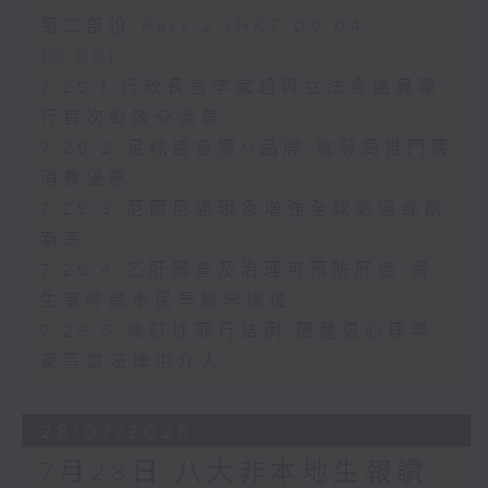
第二部份 Part 2 (HKT 09:04 -
10:00)
7.29.1 行政長官李家超與立法會議員舉
行首次對談交流會
7.29.2 足球盛會獲M品牌 旅發局推門票
消費優惠
7.29.3 厄爾尼諾現象增強全球氣溫或創
新高
7.29.4 乙肝篩查及治理可預防肝癌 衞
生署呼籲市民早驗早處理
7.29.5 修訂性罪行法例 團體倡心理學
家等當法律中介人
28/07/2026
7月28日 八大非本地生報讀