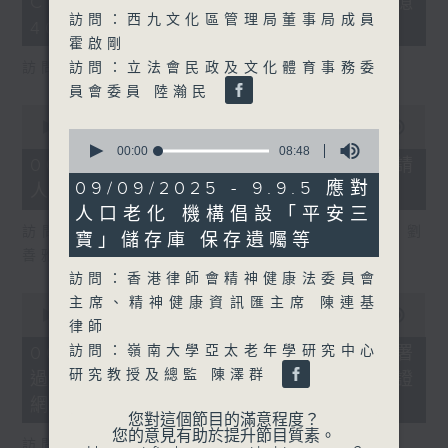
COFFEE騙案涉案總損失增至約1億
3
seconds
訪問：西九文化區管理局董事局成員
400萬元
霍啟剛
訪問：立法會民政及文化體育事務委
訪問：立法會議員 吳傑莊
員會委員 陸瀚民
0
seconds
00:00
15:00
0
of
seconds
00:00
08:48
15
06/08/2026 - 8.6.2 約34%申請
of
minutes,
8
09/09/2025 - 9.9.5 應對
人經大學聯招獲正式遴選取錄資格
0
minutes,
seconds
人口老化 機構倡設「平安三
48
seconds
訪問：香港中文大學入學及學生資助處處長 劉
寶」儲存庫 保存遺囑等
善雅
訪問：香港律師會精神健康法委員會
0
主席、精神健康資訊匯主席 陳連基
seconds
00:00
08:30
律師
of
8
06/08/2026 - 8.6.3 私隱專員公署
訪問：嶺南大學亞太老年學研究中心
minutes,
研究教授及總監 陳澤群
過去三個月收16宗懷疑假冒電子簽證
30
seconds
網站相關查詢或投訴
您對這個節目的滿意程度？
您的意見有助於提升節目質素。
訪問：個人資料私隱專員 鍾麗玲