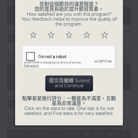
您對這個節目的滿意程度？
of
您的意見有助於提升節目質素。
7
07/08/2026 - 8.7.3 申訴專員就三
How satisfied are you with this program?
minutes,
Your feedback helps to improve the quality of
項圖書館服務展開主動調查
46
the program.
seconds
訪問：立法會議員、香港出版總會會長 李家駒
☆
☆
☆
☆
☆
0
seconds
00:00
08:25
of
8
07/08/2026 - 8.7.4 教資會統計
minutes,
八大學士畢業生平均年薪達33.6萬元
25
提交及繼續 Submit
seconds
升2%
and Continue
訪問：香港人力資源管理學會副會長 陸國坤
點擊星星進行評分：一顆星為不滿意，五顆
星為非常滿意。
Click on the stars to rate: One star is for not
satisfied, and Five stars is for very satisfied.
0
seconds
00:00
06:18
of
6
07/08/2026 - 8.7.5 警方全港多區
minutes,