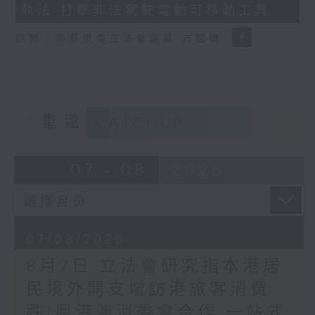
執法 打擊非法駕駛電動可移動工具
18
seconds
訪問：新界東南立法會議員 方國珊
重溫
CATCHUP
07 - 08
2026
07/08/2026
8月7日 立法會研究指本港居
民境外開支增訪港旅客消費
跌/粵港澳消委會合作 一站式