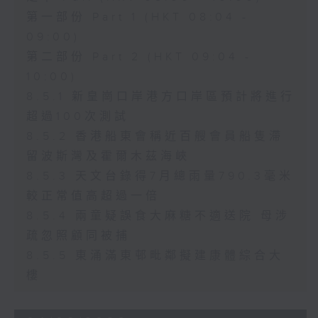
第一部份 Part 1 (HKT 08:04 -
09:00)
第二部份 Part 2 (HKT 09:04 -
10:00)
8.5.1 新皇崗口岸港方口岸區預計將進行
超過100次測試
8.5.2 香港船東會稱近百艘會員船隻滯
留波斯灣及霍爾木茲海峽
8.5.3 天文台錄得7月總雨量790.3毫米
較正常值高超過一倍
8.5.4 兩童疑誤食大麻糖不適送院 母涉
疏忽照顧同被捕
8.5.5 東涌滿東邨毗鄰擬建康體綜合大
樓