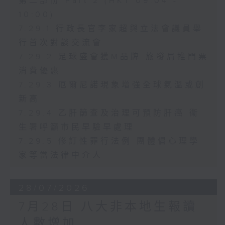
第二部份 Part 2 (HKT 09:04 -
10:00)
7.29.1 行政長官李家超與立法會議員舉
行首次對談交流會
7.29.2 足球盛會獲M品牌 旅發局推門票
消費優惠
7.29.3 厄爾尼諾現象增強全球氣溫或創
新高
7.29.4 乙肝篩查及治理可預防肝癌 衞
生署呼籲市民早驗早處理
7.29.5 修訂性罪行法例 團體倡心理學
家等當法律中介人
28/07/2026
7月28日 八大非本地生報讀
人數增加