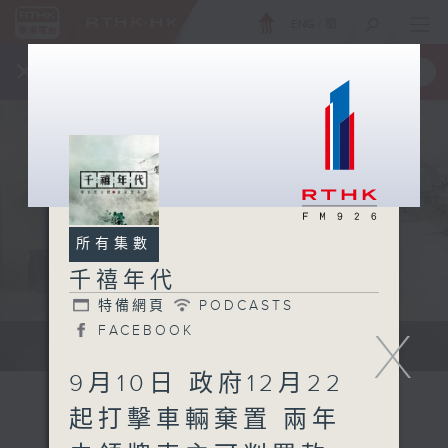
ENG
/
簡
×
全新 RTHK On The Go
取得
一手掌握 RTHK 電台、電視節目
所有集數
千禧年代
特備網頁
PODCASTS
X
FACEBOOK
有觀點、有理據的意見交流。
9月10日 政府12月22
起打擊車輛棄置 兩年