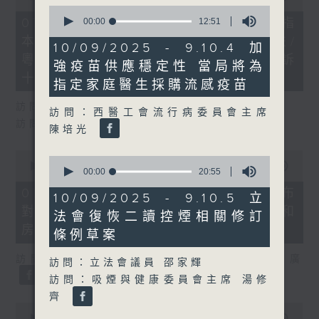
of
0
29
seconds
07/08/2026 - 8.7.1 立法會研究指
00:00
12:51
minutes,
of
本港居民境外開支增訪港旅客消費跌/
37
12
10/09/2025 - 9.10.4 加
seconds
minutes,
粵港澳消委會合作 一站式處理投訴
強疫苗供應穩定性 當局將為
51
十月實施
seconds
指定家庭醫生採購流感疫苗
訪問：立法會議員 姚柏良
訪問：西醫工會流行病委員會主席
訪問：立法會議員 陳凱欣
陳培光
0
0
seconds
00:00
15:34
seconds
00:00
20:55
of
of
15
07/08/2026 - 8.7.2 公屋聯會公布
20
10/09/2025 - 9.10.5 立
minutes,
minutes,
對政府制定香港首份五年規劃土地和
34
法會復恢二讀控煙相關修訂
55
seconds
seconds
房屋政策建議
條例草案
訪問：立法會議員、公屋聯會副主席 梁文廣
訪問：立法會議員 邵家輝
訪問：吸煙與健康委員會主席 湯修
齊
0
seconds
00:00
07:46