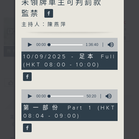
未領牌車主可判罰款
監禁
主持人：陳燕萍
千禧年代
電台直播
0
seconds
00:00
1:36:40
of
特備網頁
PODCASTS
所有集數
1
10/09/2025 - 足本 Full
FACEBOOK
hour,
(HKT 08:00 - 10:00)
36
minutes,
40
seconds
您喜歡這個節目嗎?
0
seconds
00:00
50:20
簡介
GIST
of
50
第一部份 Part 1 (HKT
minutes,
08:04 - 09:00)
20
主持人：陳燕萍
seconds
《千禧年代》