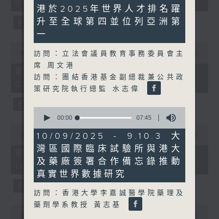
08:00 - 10:00)
minutes,
37
港於2025年世界人才排名躍
7
minutes,
seconds
51
升至全球第四並位列亞洲第
seconds
一
0
seconds
00:00
50:50
訪問：立法會議員教育事務委員會主
of
席 周文港
50
第一部份 Part 1 (HKT 08:04 -
minutes,
訪問：團結香港基金副總裁兼公共政
09:00)
50
策研究院執行總監 水志偉
seconds
0
seconds
00:00
07:45
of
0
7
seconds
10/09/2025 - 9.10.3 大
00:00
47:11
minutes,
of
灣區國際臨床試驗所與港大
45
47
第二部份 Part 2 (HKT 09:04 -
seconds
minutes,
及藥廠簽署合作備忘錄推動
10:00)
11
真實世界數據研究
seconds
訪問：香港大學李嘉誠醫學院藥理及
藥劑學系教授 黃志基
0
seconds
00:00
29:37