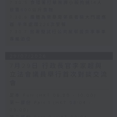
7.30.5 食環署打擊無牌小販拘捕14人
檢獲600公斤食物
7.30.6 團體為樂華南邨長者裝大門感應
器 半年處理226次警報
7.30.7 房署擬試行公共屋邨設共享單車
專屬泊位
29/07/2026
7月29日 行政長官李家超與
立法會議員舉行首次對談交流
會
足本 Full (HKT 08:00 - 10:00)
第一部份 Part 1 (HKT 08:04 -
09:00)