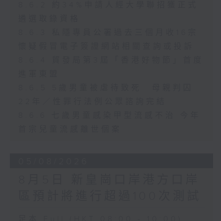
8.6.2 約34%申請人經大學聯招獲正式
遴選取錄資格
8.6.3 私隱專員公署過去三個月收16宗
懷疑假冒電子簽證網站相關查詢或投訴
8.6.4 貿發局第3屆「香港好物節」首度
進軍東盟
8.6.5 5歲男童被虐待致死 母親判囚
22年／性罪行法例公眾諮詢完結
8.6.6 七歲男童感染甲型流感不治 今年
首宗兒童流感離世個案
05/08/2026
8月5日 新皇崗口岸港方口岸
區預計將進行超過100次測試
足本 Full (HKT 08:00 - 10:00)