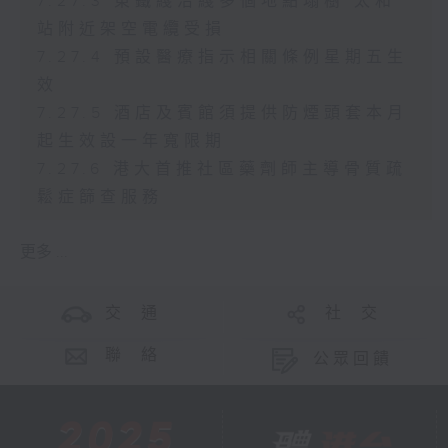
7.27.3 東鐵綫沿綫多個地點塌樹 太和
站附近架空電纜受損
7.27.4 預設醫療指示相關條例星期五生
效
7.27.5 酒店及賓館須提供防煙頭套本月
起生效設一年寬限期
7.27.6 港大首推社區藥劑師主導骨質疏
鬆症篩查服務
更多 ...
交 通
社 交
聯 絡
公眾回饋