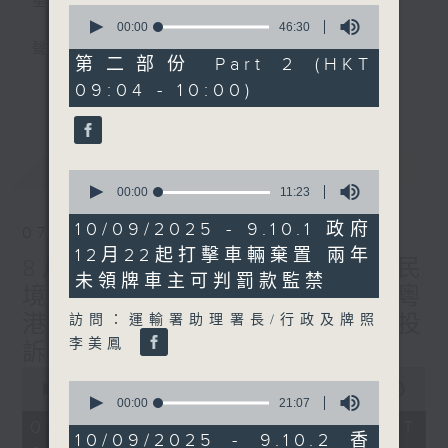
星期一至五
0
seconds
00:00
46:30
of
聲音更立體 意見更多元
46
第二部份 Part 2 (HKT
minutes,
更多...
09:04 - 10:00)
30
「千禧年代」鼓勵聽眾及嘉賓作有觀點、有理
seconds
據的意見交流，藉此帶出更多新觀點、新意
見、新角度。透過時事速遞，每日早晨為廣大
最新
LATEST
聽眾提供最新資訊以迎接新的一天。
0
seconds
00:00
11:23
of
監製：林嘉瑜
11
10/09/2025 - 9.10.1 政府
07/08/2026
minutes,
12月22起打擊車輛棄置 兩年
23
8月7日 立法會研究指本港居民
seconds
未領牌車主可判罰款監禁
境外開支增訪港旅客消費跌/粵
港澳消委會合作 一站式處理投
訪問：運輸署助理署長/行政及牌照
李美鳳
訴 十月實施
0
0
seconds
00:00
1:37:51
seconds
00:00
21:07
of
of
1
07/08/2026 - 足本 Full (HKT
21
hour,
10/09/2025 - 9.10.2 香