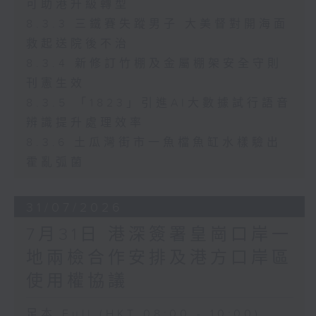
可助港升級轉型
8.3.3 三鐵賽失蹤男子 大美督對開海面
救起送院後不治
8.3.4 新修訂竹棚及金屬棚架安全守則
刊憲生效
8.3.5 「1823」引進AI大數據試行語音
辨識提升處理效率
8.3.6 土瓜灣街市一魚檔魚缸水樣驗出
霍亂弧菌
31/07/2026
7月31日 港深簽署皇崗口岸一
地兩檢合作安排及港方口岸區
使用權協議
足本 Full (HKT 08:00 - 10:00)