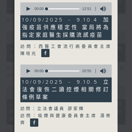
COFFEE騙案涉案總損失增至約1億
3
0
seconds
400萬元
seconds
00:00
12:51
of
12
10/09/2025 - 9.10.4 加
訪問：立法會議員 吳傑莊
minutes,
強疫苗供應穩定性 當局將為
51
seconds
0
指定家庭醫生採購流感疫苗
seconds
00:00
15:00
of
訪問：西醫工會流行病委員會主席
15
06/08/2026 - 8.6.2 約34%申請
minutes,
陳培光
人經大學聯招獲正式遴選取錄資格
0
seconds
0
訪問：香港中文大學入學及學生資助處處長 劉
seconds
00:00
20:55
善雅
of
20
10/09/2025 - 9.10.5 立
minutes,
0
法會復恢二讀控煙相關修訂
55
seconds
00:00
08:30
seconds
條例草案
of
8
06/08/2026 - 8.6.3 私隱專員公署
minutes,
訪問：立法會議員 邵家輝
過去三個月收16宗懷疑假冒電子簽證
30
訪問：吸煙與健康委員會主席 湯修
seconds
網站相關查詢或投訴
齊
訪問：個人資料私隱專員 鍾麗玲