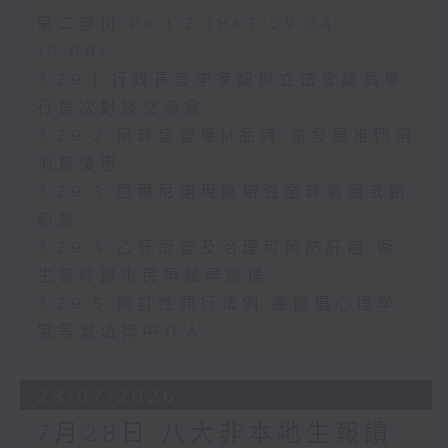
第二部份 Part 2 (HKT 09:04 -
10:00)
7.29.1 行政長官李家超與立法會議員舉
行首次對談交流會
7.29.2 足球盛會獲M品牌 旅發局推門票
消費優惠
7.29.3 厄爾尼諾現象增強全球氣溫或創
新高
7.29.4 乙肝篩查及治理可預防肝癌 衞
生署呼籲市民早驗早處理
7.29.5 修訂性罪行法例 團體倡心理學
家等當法律中介人
28/07/2026
7月28日 八大非本地生報讀