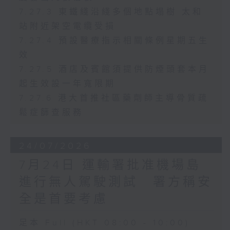
7.27.3 東鐵綫沿綫多個地點塌樹 太和
站附近架空電纜受損
7.27.4 預設醫療指示相關條例星期五生
效
7.27.5 酒店及賓館須提供防煙頭套本月
起生效設一年寬限期
7.27.6 港大首推社區藥劑師主導骨質疏
鬆症篩查服務
24/07/2026
7月24日 運輸署批准機場島
進行無人駕駛測試 署方稱安
全是首要考慮
足本 Full (HKT 08:00 - 10:00)