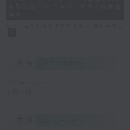
minutes,
甲型流感不治 今年首宗兒童流感離世
35
seconds
個案
訪問：亞洲兒童傳染病學會會長 關日華醫生
預告
UPCOMING
07/08/2026
8月7日
重溫
CATCHUP