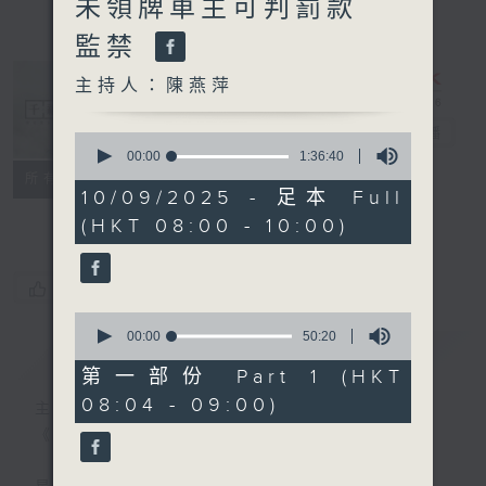
未領牌車主可判罰款
監禁
主持人：陳燕萍
千禧年代
電台直播
0
seconds
00:00
1:36:40
of
特備網頁
PODCASTS
所有集數
1
10/09/2025 - 足本 Full
FACEBOOK
hour,
(HKT 08:00 - 10:00)
36
minutes,
40
seconds
您喜歡這個節目嗎?
0
seconds
00:00
50:20
簡介
GIST
of
50
第一部份 Part 1 (HKT
minutes,
08:04 - 09:00)
20
主持人：陳燕萍
seconds
《千禧年代》