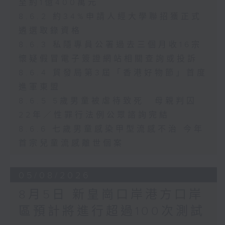
至約1億400萬元
8.6.2 約34%申請人經大學聯招獲正式
遴選取錄資格
8.6.3 私隱專員公署過去三個月收16宗
懷疑假冒電子簽證網站相關查詢或投訴
8.6.4 貿發局第3屆「香港好物節」首度
進軍東盟
8.6.5 5歲男童被虐待致死 母親判囚
22年／性罪行法例公眾諮詢完結
8.6.6 七歲男童感染甲型流感不治 今年
首宗兒童流感離世個案
05/08/2026
8月5日 新皇崗口岸港方口岸
區預計將進行超過100次測試