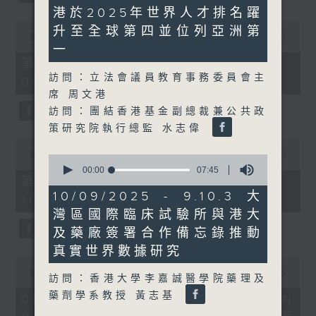
minutes,
港於2025年世界人才排名躍
7
seconds
0
升至全球第四並位列亞洲第
seconds
00:00
50:40
of
一
50
第一部份 Part 1 (HKT 08:04 -
minutes,
訪問：立法會議員教育事務委員會主
09:00)
40
seconds
席 周文港
訪問：團結香港基金副總裁兼公共政
策研究院執行總監 水志偉
0
seconds
00:00
47:07
0
of
seconds
00:00
07:45
47
第二部份 Part 2 (HKT 09:04 -
of
minutes,
7
10/09/2025 - 9.10.3 大
10:00)
7
minutes,
seconds
灣區國際臨床試驗所與港大
45
seconds
及藥廠簽署合作備忘錄推動
真實世界數據研究
0
seconds
00:00
16:03
訪問：香港大學李嘉誠醫學院藥理及
of
16
藥劑學系教授 黃志基
06/08/2026 - 8.6.1 FUN
minutes,