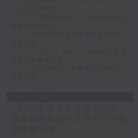
8.3.2 地區諮詢會 李家超指北都大學城
可助港升級轉型
8.3.3 三鐵賽失蹤男子 大美督對開海面
救起送院後不治
8.3.4 新修訂竹棚及金屬棚架安全守則
刊憲生效
8.3.5 「1823」引進AI大數據試行語音
辨識提升處理效率
8.3.6 土瓜灣街市一魚檔魚缸水樣驗出
霍亂弧菌
31/07/2026
7月31日 港深簽署皇崗口岸一
地兩檢合作安排及港方口岸區
使用權協議