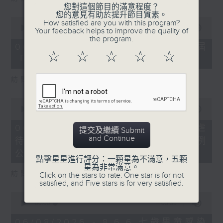
您對這個節目的滿意程度？
您的意見有助於提升節目質素。
0
How satisfied are you with this program?
seconds
00:00
16:03
Your feedback helps to improve the quality of
of
the program.
16
06/08/2026 - 8.6.4 貿發局第3屆
minutes,
☆
☆
☆
☆
☆
「香港好物節」首度進軍東盟
3
seconds
訪問：香港貿易發展局副總裁 鍾永喜
0
seconds
00:00
14:11
of
14
06/08/2026 - 8.6.5 5歲男童被虐
提交及繼續 Submit
minutes,
and Continue
待致死 母親判囚22年／性罪行法例
11
seconds
公眾諮詢完結
點擊星星進行評分：一顆星為不滿意，五顆
星為非常滿意。
訪問：防止虐待兒童會總幹事 婁小君
Click on the stars to rate: One star is for not
satisfied, and Five stars is for very satisfied.
0
seconds
00:00
05:35
of
5
06/08/2026 - 8.6.6 七歲男童感染