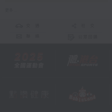
更多 ...
交 通
社 交
聯 絡
公眾回饋