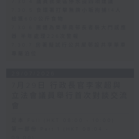
7.30.4 議員就東區停水提四項建議
7.30.5 食環署打擊無牌小販拘捕14人
檢獲600公斤食物
7.30.6 團體為樂華南邨長者裝大門感應
器 半年處理226次警報
7.30.7 房署擬試行公共屋邨設共享單車
專屬泊位
29/07/2026
7月29日 行政長官李家超與
立法會議員舉行首次對談交流
會
足本 Full (HKT 08:00 - 10:00)
第一部份 Part 1 (HKT 08:04 -
09:00)