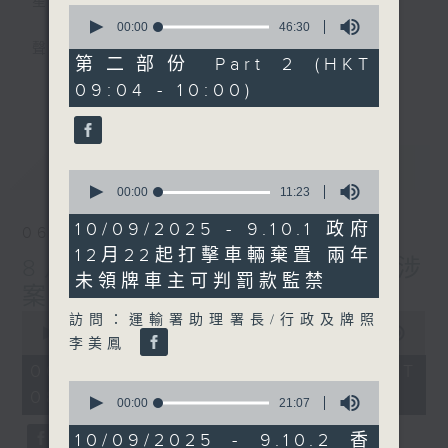
星期一至五
0
seconds
00:00
46:30
of
聲音更立體 意見更多元
46
第二部份 Part 2 (HKT
minutes,
更多...
09:04 - 10:00)
30
「千禧年代」鼓勵聽眾及嘉賓作有觀點、有理
seconds
據的意見交流，藉此帶出更多新觀點、新意
見、新角度。透過時事速遞，每日早晨為廣大
最新
LATEST
聽眾提供最新資訊以迎接新的一天。
0
seconds
00:00
11:23
of
監製：林嘉瑜
11
10/09/2025 - 9.10.1 政府
06/08/2026
minutes,
12月22起打擊車輛棄置 兩年
23
8月6日 FUN COFFEE騙案涉
seconds
未領牌車主可判罰款監禁
案總損失增至約1億400萬元
0
訪問：運輸署助理署長/行政及牌照
seconds
00:00
1:37:37
李美鳳
of
1
06/08/2026 - 足本 Full (HKT
hour,
0
08:00 - 10:00)
37
seconds
00:00
21:07
minutes,
of
37
21
10/09/2025 - 9.10.2 香
seconds