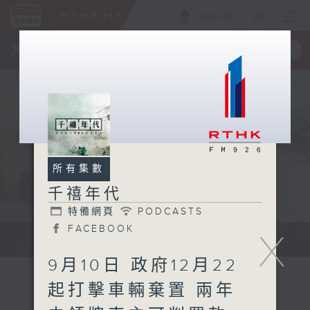
ENG
/
簡
×
全新 RTHK On The Go
取得
一手掌握 RTHK 電台、電視節目
所有集數
千禧年代
特備網頁
PODCASTS
FACEBOOK
X
有觀點、有理據的意見交流。
9月10日 政府12月22
起打擊車輛棄置 兩年