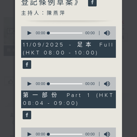
登記條例草案》
主持人：陳燕萍
0
seconds
00:00
00:00
千禧年代
電台直播
of
0
11/09/2025 - 足本 Full
seconds
特備網頁
PODCASTS
所有集數
(HKT 08:00 - 10:00)
FACEBOOK
0
您喜歡這個節目嗎?
seconds
00:00
00:00
of
0
第一部份 Part 1 (HKT
seconds
簡介
GIST
08:04 - 09:00)
主持人：陳燕萍
《千禧年代》
0
seconds
00:00
00:00