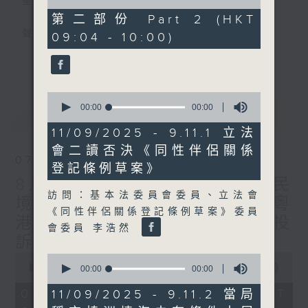
星期一至五
of
0
第二部份 Part 2 (HKT
seconds
聲音更立體 意見更多元
09:04 - 10:00)
更多...
「千禧年代」鼓勵聽眾及嘉賓作有觀點、有理
據的意見交流，藉此帶出更多新觀點、新意
0
見、新角度。透過時事速遞，每日早晨為廣大
seconds
00:00
00:00
最新
LATEST
聽眾提供最新資訊以迎接新的一天。
of
0
11/09/2025 - 9.11.1 立法
seconds
監製：林嘉瑜
會二讀否決《同性伴侶關係
07/08/2026
登記條例草案》
8月7日 立法會研究指本港居民
訪問：基本法委員會委員、立法會
境外開支增訪港旅客消費跌/粵
《同性伴侶關係登記條例草案》委員
港澳消委會合作 一站式處理投
會委員 李浩然
訴 十月實施
0
0
seconds
00:00
1:51:59
seconds
00:00
00:00
of
of
1
0
07/08/2026 - 足本 Full (HKT
11/09/2025 - 9.11.2 當局
hour,
seconds