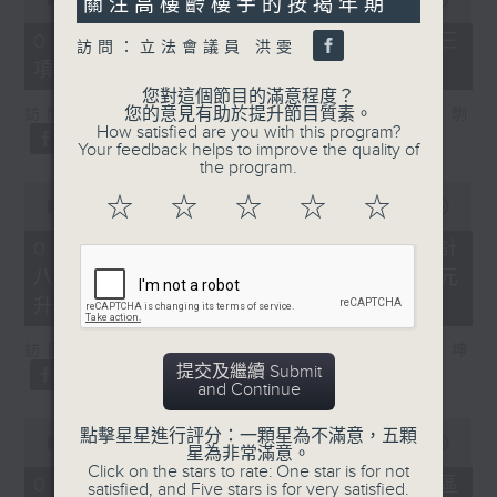
關注高樓齡樓宇的按揭年期
of
7
07/08/2026 - 8.7.3 申訴專員就三
訪問：立法會議員 洪雯
minutes,
項圖書館服務展開主動調查
46
seconds
您對這個節目的滿意程度？
您的意見有助於提升節目質素。
訪問：立法會議員、香港出版總會會長 李家駒
How satisfied are you with this program?
Your feedback helps to improve the quality of
the program.
0
☆
☆
☆
☆
☆
seconds
00:00
08:25
of
8
07/08/2026 - 8.7.4 教資會統計
minutes,
八大學士畢業生平均年薪達33.6萬元
25
seconds
升2%
訪問：香港人力資源管理學會副會長 陸國坤
提交及繼續 Submit
and Continue
0
點擊星星進行評分：一顆星為不滿意，五顆
seconds
00:00
06:18
星為非常滿意。
of
Click on the stars to rate: One star is for not
6
07/08/2026 - 8.7.5 警方全港多區
satisfied, and Five stars is for very satisfied.
minutes,