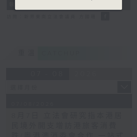
執法 打擊非法駕駛電動可移動工具
18
seconds
訪問：新界東南立法會議員 方國珊
重溫
CATCHUP
07 - 08
2026
07/08/2026
8月7日 立法會研究指本港居
民境外開支增訪港旅客消費
跌/粵港澳消委會合作 一站式