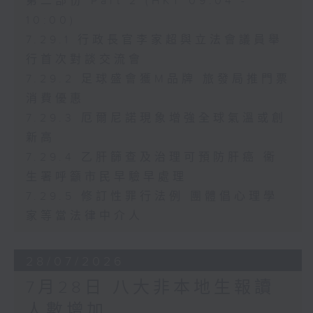
第二部份 Part 2 (HKT 09:04 -
10:00)
7.29.1 行政長官李家超與立法會議員舉
行首次對談交流會
7.29.2 足球盛會獲M品牌 旅發局推門票
消費優惠
7.29.3 厄爾尼諾現象增強全球氣溫或創
新高
7.29.4 乙肝篩查及治理可預防肝癌 衞
生署呼籲市民早驗早處理
7.29.5 修訂性罪行法例 團體倡心理學
家等當法律中介人
28/07/2026
7月28日 八大非本地生報讀
人數增加