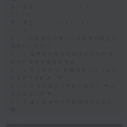
第一部份 Part 1 (HKT 08:04 -
09:00)
第二部份 Part 2 (HKT 09:04 -
10:00)
8.5.1 新皇崗口岸港方口岸區預計將進行
超過100次測試
8.5.2 香港船東會稱近百艘會員船隻滯
留波斯灣及霍爾木茲海峽
8.5.3 天文台錄得7月總雨量790.3毫米
較正常值高超過一倍
8.5.4 兩童疑誤食大麻糖不適送院 母涉
疏忽照顧同被捕
8.5.5 東涌滿東邨毗鄰擬建康體綜合大
樓