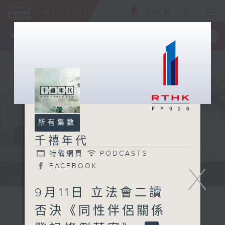
ENG
/
簡
×
全新 RTHK On The Go
取得
一手掌握 RTHK 電台、電視節目
所有集數
千禧年代
特備網頁
PODCASTS
X
FACEBOOK
有觀點、有理據的意見交流。
9月11日 立法會二讀
否決《同性伴侶關係