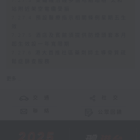
7.27.3 東鐵綫沿綫多個地點塌樹 太和
站附近架空電纜受損
7.27.4 預設醫療指示相關條例星期五生
效
7.27.5 酒店及賓館須提供防煙頭套本月
起生效設一年寬限期
7.27.6 港大首推社區藥劑師主導骨質疏
鬆症篩查服務
更多 ...
交 通
社 交
聯 絡
公眾回饋