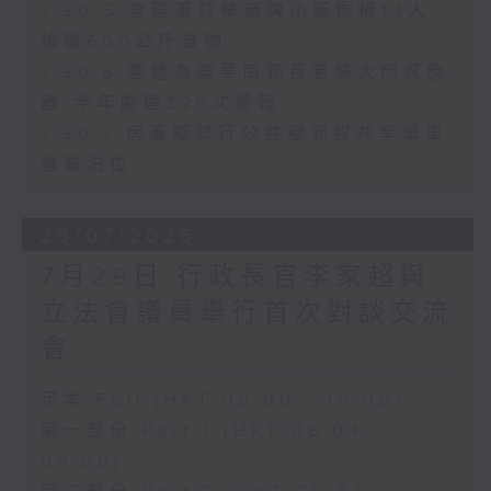
7.30.5 食環署打擊無牌小販拘捕14人
檢獲600公斤食物
7.30.6 團體為樂華南邨長者裝大門感應
器 半年處理226次警報
7.30.7 房署擬試行公共屋邨設共享單車
專屬泊位
29/07/2026
7月29日 行政長官李家超與
立法會議員舉行首次對談交流
會
足本 Full (HKT 08:00 - 10:00)
第一部份 Part 1 (HKT 08:04 -
09:00)