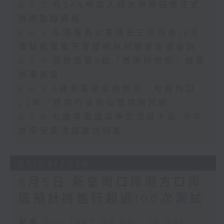
8.6.2 約34%申請人經大學聯招獲正式
遴選取錄資格
8.6.3 私隱專員公署過去三個月收16宗
懷疑假冒電子簽證網站相關查詢或投訴
8.6.4 貿發局第3屆「香港好物節」首度
進軍東盟
8.6.5 5歲男童被虐待致死 母親判囚
22年／性罪行法例公眾諮詢完結
8.6.6 七歲男童感染甲型流感不治 今年
首宗兒童流感離世個案
05/08/2026
8月5日 新皇崗口岸港方口岸
區預計將進行超過100次測試
足本 Full (HKT 08:00 - 10:00)