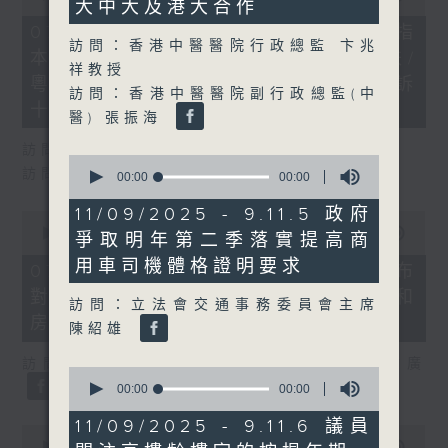
大中大及港大合作
of
29
07/08/2026 - 8.7.1 立法會研究指
minutes,
訪問：香港中醫醫院行政總監 卞兆
本港居民境外開支增訪港旅客消費跌/
37
祥教授
seconds
粵港澳消委會合作 一站式處理投訴
訪問：香港中醫醫院副行政總監(中
十月實施
醫) 張振海
訪問：立法會議員 姚柏良
0
訪問：立法會議員 陳凱欣
seconds
00:00
00:00
of
0
11/09/2025 - 9.11.5 政府
0
seconds
seconds
00:00
15:34
爭取明年第二季落實提高商
of
用車司機體格證明要求
15
07/08/2026 - 8.7.2 公屋聯會公布
minutes,
對政府制定香港首份五年規劃土地和
34
訪問：立法會交通事務委員會主席
seconds
房屋政策建議
陳紹雄
訪問：立法會議員、公屋聯會副主席 梁文廣
0
seconds
00:00
00:00
of
0
11/09/2025 - 9.11.6 議員
0
seconds
seconds
00:00
07:46