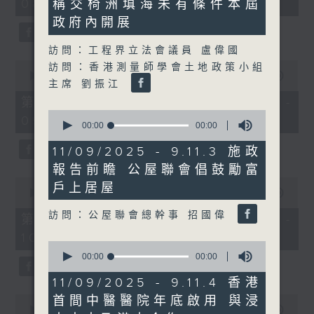
08:04 - 10:00)
稱交椅洲填海未有條件本屆
51
minutes,
政府內開展
59
seconds
訪問：工程界立法會議員 盧偉國
0
訪問：香港測量師學會土地政策小組
seconds
00:00
56:10
主席 劉振江
of
56
第一部份 Part 1 (HKT 08:04 -
minutes,
0
09:00)
10
seconds
00:00
00:00
seconds
of
0
11/09/2025 - 9.11.3 施政
seconds
報告前瞻 公屋聯會倡鼓勵富
0
戶上居屋
seconds
00:00
56:09
of
訪問：公屋聯會總幹事 招國偉
56
第二部份 Part 2 (HKT 09:04 -
minutes,
10:00)
9
0
seconds
seconds
00:00
00:00
of
0
11/09/2025 - 9.11.4 香港
seconds
0
首間中醫醫院年底啟用 與浸
seconds
00:00
29:37