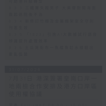
可助港升級轉型
8.3.3 三鐵賽失蹤男子 大美督對開海面
救起送院後不治
8.3.4 新修訂竹棚及金屬棚架安全守則
刊憲生效
8.3.5 「1823」引進AI大數據試行語音
辨識提升處理效率
8.3.6 土瓜灣街市一魚檔魚缸水樣驗出
霍亂弧菌
31/07/2026
7月31日 港深簽署皇崗口岸一
地兩檢合作安排及港方口岸區
使用權協議
足本 Full (HKT 08:00 - 10:00)