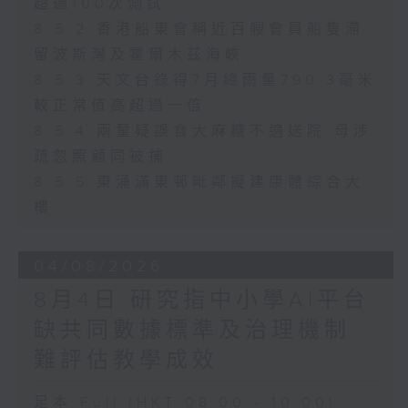
超過100次測試
8.5.2 香港船東會稱近百艘會員船隻滯
留波斯灣及霍爾木茲海峽
8.5.3 天文台錄得7月總雨量790.3毫米
較正常值高超過一倍
8.5.4 兩童疑誤食大麻糖不適送院 母涉
疏忽照顧同被捕
8.5.5 東涌滿東邨毗鄰擬建康體綜合大
樓
04/08/2026
8月4日 研究指中小學AI平台
缺共同數據標準及治理機制
難評估教學成效
足本 Full (HKT 08:00 - 10:00)