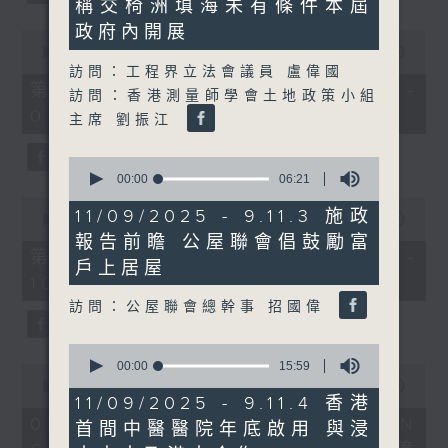
稱交椅洲填海未有條件本屆
33
seconds
政府內開展
0
seconds
00:00
56:10
of
訪問：工程界立法會議員 盧偉國
56
第一部份 Part 1 (HKT 08:04 -
訪問：香港測量師學會土地政策小組
minutes,
09:00)
10
主席 劉振江
seconds
0
seconds
00:00
06:21
of
0
6
11/09/2025 - 9.11.3 施政
seconds
00:00
56:09
minutes,
of
報告前瞻 公屋聯會倡鼓勵富
21
56
第二部份 Part 2 (HKT 09:04 -
seconds
戶上居屋
minutes,
10:00)
9
seconds
訪問：公屋聯會總幹事 招國偉
0
seconds
00:00
15:59
0
of
seconds
00:00
16:03
15
11/09/2025 - 9.11.4 香港
of
minutes,
16
06/08/2026 - 8.6.1 FUN
首間中醫醫院年底啟用 與浸
59
minutes,
seconds