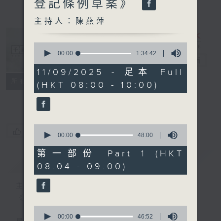
登記條例草案》
主持人：陳燕萍
0
seconds
00:00
1:34:42
千禧年代
電台直播
of
1
11/09/2025 - 足本 Full
hour,
特備網頁
PODCASTS
所有集數
(HKT 08:00 - 10:00)
34
minutes,
FACEBOOK
42
seconds
0
您喜歡這個節目嗎?
seconds
00:00
48:00
of
48
第一部份 Part 1 (HKT
minutes,
簡介
GIST
08:04 - 09:00)
0
seconds
主持人：陳燕萍
《千禧年代》
0
seconds
00:00
46:52