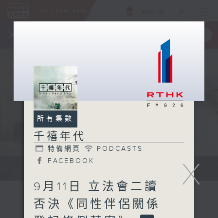
ENG
/
簡
×
全新 RTHK On The Go
取得
一手掌握 RTHK 電台、電視節目
所有集數
千禧年代
特備網頁
PODCASTS
FACEBOOK
X
有觀點、有理據的意見交流。
9月11日 立法會二讀
否決《同性伴侶關係