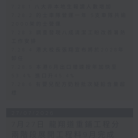
7.28.1 八大非本地生報讀人數增加
7.28.2 的士車隊營運一年 5支車隊共逾
2000架的士營運
7.28.3 調查發現八成清潔工盼改善暑熱
工作安排
7.28.4 港大校長張翔宣布將於2028年
卸任
7.28.5 本港6月出口增速按年加快至
53.4% 進口升45.4%
7.28.6 有嬰兒配方奶粉批次疑鉛含量超
標
27/07/2026
7月27日 龍翔道重鋪工程分
兩階段展開工程料9月完成