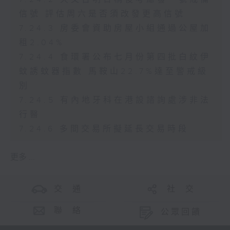
信號 評估周六是否須改發更高信號
7.24.3 房委會資助房屋小組通過公屋加
租2.04%
7.24.4 食環署公布七月份第四批白紋伊
蚊誘蚊器指數 馬鞍山22.7%達至警戒級
別
7.24.5 有內地牙科在港設諮詢處涉非法
行醫
7.24.6 多間交易所擬延長交易時段
更多 ...
交 通
社 交
聯 絡
公眾回饋