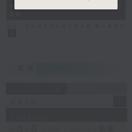
minutes,
甲型流感不治 今年首宗兒童流感離世
35
seconds
個案
訪問：亞洲兒童傳染病學會會長 關日華醫生
重溫
CATCHUP
07 - 08
2026
06/08/2026
8月6日 FUN COFFEE騙案