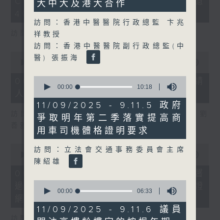
COFFEE騙案涉案總損失增至約1億
3
大中大及港大合作
seconds
400萬元
訪問：香港中醫醫院行政總監 卞兆
訪問：立法會議員 吳傑莊
祥教授
訪問：香港中醫醫院副行政總監(中
0
醫) 張振海
seconds
00:00
15:00
of
15
0
06/08/2026 - 8.6.2 約34%申請
minutes,
seconds
00:00
10:18
人經大學聯招獲正式遴選取錄資格
0
of
seconds
10
11/09/2025 - 9.11.5 政府
minutes,
訪問：香港中文大學入學及學生資助處處長 劉
爭取明年第二季落實提高商
18
善雅
seconds
用車司機體格證明要求
0
訪問：立法會交通事務委員會主席
seconds
00:00
08:30
陳紹雄
of
8
06/08/2026 - 8.6.3 私隱專員公署
minutes,
0
過去三個月收16宗懷疑假冒電子簽證
30
seconds
00:00
06:33
seconds
網站相關查詢或投訴
of
6
11/09/2025 - 9.11.6 議員
minutes,
訪問：個人資料私隱專員 鍾麗玲