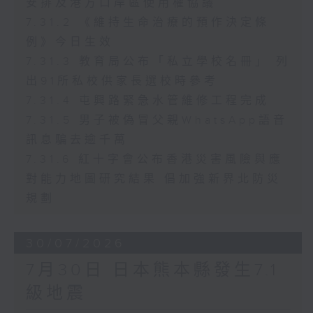
安排及港方口岸區使用權協議
7.31.2 《維持生命治療的預作決定條
例》今日生效
7.31.3 教育局公布「私立學校名冊」 列
出91所私校供家長選校時參考
7.31.4 屯興路緊急水管維修工程完成
7.31.5 男子被偽冒父親WhatsApp語音
訊息騙去逾千萬
7.31.6 紅十字會公布香港災害風險與應
對能力地圖研究結果 倡加強新界北防災
規劃
30/07/2026
7月30日 日本熊本縣發生7.1
級地震