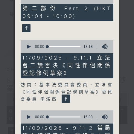
星期一至五
of
46
第二部份 Part 2 (HKT
minutes,
聲音更立體 意見更多元
09:04 - 10:00)
52
seconds
更多...
「千禧年代」鼓勵聽眾及嘉賓作有觀點、有理
據的意見交流，藉此帶出更多新觀點、新意
0
見、新角度。透過時事速遞，每日早晨為廣大
seconds
00:00
13:18
最新
LATEST
聽眾提供最新資訊以迎接新的一天。
of
13
11/09/2025 - 9.11.1 立法
minutes,
監製：林嘉瑜
會二讀否決《同性伴侶關係
18
06/08/2026
seconds
登記條例草案》
8月6日 FUN COFFEE騙案涉
訪問：基本法委員會委員、立法會
案總損失增至約1億400萬元
《同性伴侶關係登記條例草案》委員
0
會委員 李浩然
seconds
00:00
1:51:59
of
1
06/08/2026 - 足本 Full (HKT
0
hour,
seconds
00:00
16:33
08:04 - 10:00)
51
of
minutes,
16
11/09/2025 - 9.11.2 當局
59
minutes,
seconds