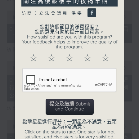
關注高樓齡樓宇的按揭年期
33
seconds
0
訪問：立法會議員 洪雯
seconds
00:00
16:03
of
您對這個節目的滿意程度？
16
06/08/2026 - 8.6.4 貿發局第3屆
您的意見有助於提升節目質素。
minutes,
「香港好物節」首度進軍東盟
How satisfied are you with this program?
3
Your feedback helps to improve the quality of
seconds
the program.
訪問：香港貿易發展局副總裁 鍾永喜
☆
☆
☆
☆
☆
0
seconds
00:00
14:11
of
14
06/08/2026 - 8.6.5 5歲男童被虐
minutes,
待致死 母親判囚22年／性罪行法例
11
seconds
公眾諮詢完結
提交及繼續 Submit
訪問：防止虐待兒童會總幹事 婁小君
and Continue
點擊星星進行評分：一顆星為不滿意，五顆
0
星為非常滿意。
seconds
00:00
05:35
Click on the stars to rate: One star is for not
of
satisfied, and Five stars is for very satisfied.
5
06/08/2026 - 8.6.6 七歲男童感染