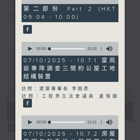
星期一至五
of
49
第二部份 Part 2 (HKT
minutes,
聲音更立體 意見更多元
09:04 - 10:00)
26
seconds
更多...
「千禧年代」鼓勵聽眾及嘉賓作有觀點、有理
據的意見交流，藉此帶出更多新觀點、新意
0
見、新角度。透過時事速遞，每日早晨為廣大
seconds
00:00
35:01
最新
LATEST
聽眾提供最新資訊以迎接新的一天。
of
35
07/10/2025 - 10.7.1 當局
minutes,
監製：林嘉瑜
設專隊調查三簡約公屋工地
1
06/08/2026
second
結構裝置
8月6日
訪問：建築署署長 李翹彥
0
seconds
00:00
1:51:59
訪問：工程界立法會議員 盧偉國
of
1
06/08/2026 - 足本 Full (HKT
hour,
08:04 - 10:00)
51
0
minutes,
seconds
00:00
10:21
59
of
seconds
10
07/10/2025 - 10.7.2 房屋
minutes,