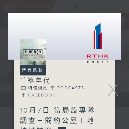
ENG
/
簡
×
全新 RTHK On The Go
取得
一手掌握 RTHK 電台、電視節目
所有集數
千禧年代
X
特備網頁
PODCASTS
FACEBOOK
有觀點、有理據的意見交流。
10月7日 當局設專隊
調查三簡約公屋工地