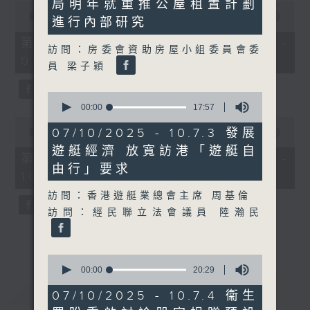
局明年就重推公屋租置計劃
21
0
seconds
seconds
00:00
56:10
進行內部研究
of
56
第一部份 Part 1 (HKT 08:04 -
訪問：房委會資助房屋小組委員會委
minutes,
09:00)
10
員 梁子穎
seconds
0
seconds
00:00
17:57
of
0
17
07/10/2025 - 10.7.3 發展
seconds
00:00
56:09
minutes,
of
遊艇經濟 放寬訪港「遊艇自
57
56
第二部份 Part 2 (HKT 09:04 -
seconds
minutes,
由行」要求
10:00)
9
seconds
訪問：香港遊艇業總會主席 周基倫
訪問：經民聯立法會議員 陸瀚民
0
seconds
00:00
20:29
of
重溫
CATCHUP
20
07/10/2025 - 10.7.4 衞生
minutes,