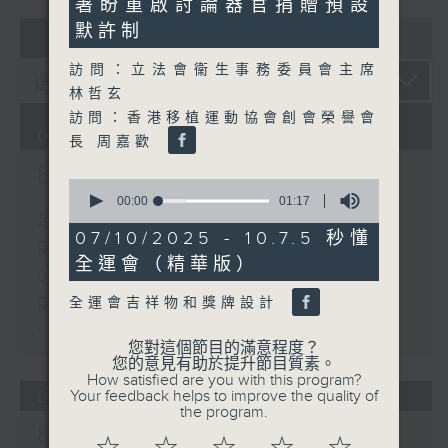
署盼重啟討論器官捐贈預設
29
seconds
默許制
07 - 08
2026
訪問：立法會衞生事務委員會主席
林哲玄
訪問：香港移植運動協會創會榮譽會
06/08/2026
長 周嘉歡
8月6日
0
seconds
00:00
01:17
of
足本 Full (HKT 08:04 - 10:00)
1
07/10/2025 - 10.7.5 秒懂
第一部份 Part 1 (HKT 08:04 -
minute,
全運會（精華版）
17
09:00)
seconds
全運會吉祥物和獎牌設計
第二部份 Part 2 (HKT 09:04 -
10:00)
您對這個節目的滿意程度？
您的意見有助於提升節目質素。
How satisfied are you with this program?
Your feedback helps to improve the quality of
05/08/2026
the program.
8月5日 新皇崗口岸港方口岸