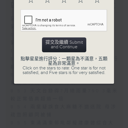
☆
☆
☆
☆
☆
區預計將進行超過100次測試
足本 Full (HKT 08:04 - 10:00)
第一部份 Part 1 (HKT 08:04 -
09:00)
提交及繼續 Submit
第二部份 Part 2 (HKT 09:04 -
and Continue
10:00)
點擊星星進行評分：一顆星為不滿意，五顆
8.5.1 新皇崗口岸港方口岸區預計將進行
星為非常滿意。
超過100次測試
Click on the stars to rate: One star is for not
satisfied, and Five stars is for very satisfied.
8.5.2 香港船東會稱近百艘會員船隻滯
留波斯灣及霍爾木茲海峽
8.5.3 天文台錄得7月總雨量790.3毫米
較正常值高超過一倍
8.5.4 兩童疑誤食大麻糖不適送院 母涉
疏忽照顧同被捕
8.5.5 東涌滿東邨毗鄰擬建康體綜合大