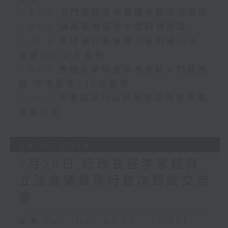
7.30.3 屯門富發里地盤爆水管完成復修
7.30.4 議員就東區停水提四項建議
7.30.5 食環署打擊無牌小販拘捕14人
檢獲600公斤食物
7.30.6 團體為樂華南邨長者裝大門感應
器 半年處理226次警報
7.30.7 房署擬試行公共屋邨設共享單車
專屬泊位
29/07/2026
7月29日 行政長官李家超與
立法會議員舉行首次對談交流
會
足本 Full (HKT 08:00 - 10:00)