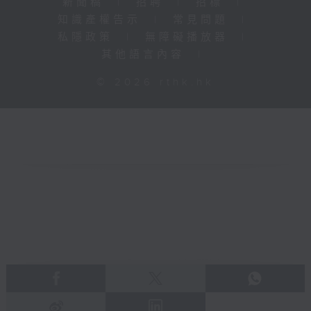
新聞稿
|
招聘
|
招標
|
知識產權告示
|
常見問題
|
私隱政策
|
無障礙播放器
|
其他語言內容
|
© 2026 rthk.hk