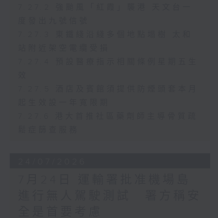
7.27.2 強颱風「紅霞」襲港 天文台一
度發出九號信號
7.27.3 東鐵綫沿綫多個地點塌樹 太和
站附近架空電纜受損
7.27.4 預設醫療指示相關條例星期五生
效
7.27.5 酒店及賓館須提供防煙頭套本月
起生效設一年寬限期
7.27.6 港大首推社區藥劑師主導骨質疏
鬆症篩查服務
24/07/2026
7月24日 運輸署批准機場島
進行無人駕駛測試 署方稱安
全是首要考慮