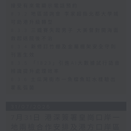
接受有來電顯示電話預約
8.3.2 地區諮詢會 李家超指北都大學城
可助港升級轉型
8.3.3 三鐵賽失蹤男子 大美督對開海面
救起送院後不治
8.3.4 新修訂竹棚及金屬棚架安全守則
刊憲生效
8.3.5 「1823」引進AI大數據試行語音
辨識提升處理效率
8.3.6 土瓜灣街市一魚檔魚缸水樣驗出
霍亂弧菌
31/07/2026
7月31日 港深簽署皇崗口岸一
地兩檢合作安排及港方口岸區