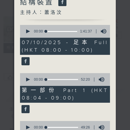
結構裝置
主持人：蕭洛汶
0
seconds
00:00
1:41:37
千禧年代
電台直播
of
1
07/10/2025 - 足本 Full
hour,
特備網頁
PODCASTS
所有集數
(HKT 08:00 - 10:00)
41
minutes,
FACEBOOK
37
seconds
0
您喜歡這個節目嗎?
seconds
00:00
52:20
of
52
第一部份 Part 1 (HKT
minutes,
簡介
GIST
08:04 - 09:00)
20
seconds
主持人：蕭洛汶
《千禧年代》
0
seconds
00:00
49:26