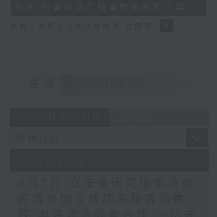
執法 打擊非法駕駛電動可移動工具
18
seconds
訪問：新界東南立法會議員 方國珊
重溫
CATCHUP
07 - 08
2026
07/08/2026
8月7日 立法會研究指本港居
民境外開支增訪港旅客消費
跌/粵港澳消委會合作 一站式