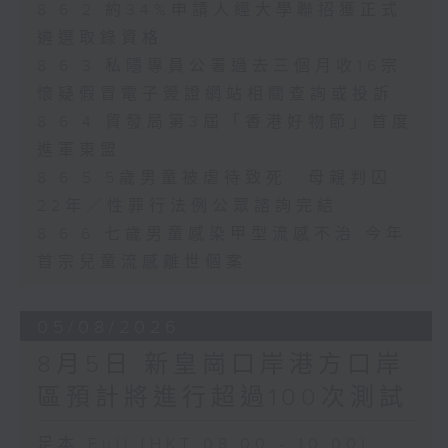
8.6.2 約34%申請人經大學聯招獲正式
遴選取錄資格
8.6.3 私隱專員公署過去三個月收16宗
懷疑假冒電子簽證網站相關查詢或投訴
8.6.4 貿發局第3屆「香港好物節」首度
進軍東盟
8.6.5 5歲男童被虐待致死 母親判囚
22年／性罪行法例公眾諮詢完結
8.6.6 七歲男童感染甲型流感不治 今年
首宗兒童流感離世個案
05/08/2026
8月5日 新皇崗口岸港方口岸
區預計將進行超過100次測試
足本 Full (HKT 08:00 - 10:00)