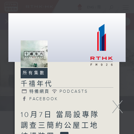
ENG
/
簡
×
全新 RTHK On The Go
取得
一手掌握 RTHK 電台、電視節目
所有集數
千禧年代
特備網頁
PODCASTS
X
FACEBOOK
有觀點、有理據的意見交流。
10月7日 當局設專隊
調查三簡約公屋工地