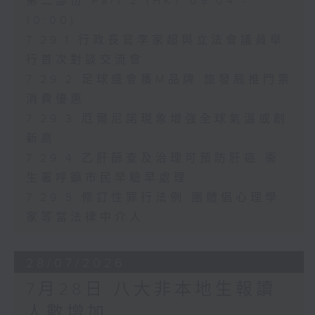
第二部份 Part 2 (HKT 09:04 -
10:00)
7.29.1 行政長官李家超與立法會議員舉
行首次對談交流會
7.29.2 足球盛會獲M品牌 旅發局推門票
消費優惠
7.29.3 厄爾尼諾現象增強全球氣溫或創
新高
7.29.4 乙肝篩查及治理可預防肝癌 衞
生署呼籲市民早驗早處理
7.29.5 修訂性罪行法例 團體倡心理學
家等當法律中介人
28/07/2026
7月28日 八大非本地生報讀
人數增加