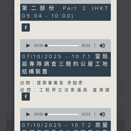
星期一至五
of
49
第二部份 Part 2 (HKT
minutes,
聲音更立體 意見更多元
09:04 - 10:00)
26
seconds
更多...
「千禧年代」鼓勵聽眾及嘉賓作有觀點、有理
據的意見交流，藉此帶出更多新觀點、新意
0
見、新角度。透過時事速遞，每日早晨為廣大
seconds
00:00
35:01
最新
LATEST
聽眾提供最新資訊以迎接新的一天。
of
35
07/10/2025 - 10.7.1 當局
minutes,
監製：林嘉瑜
設專隊調查三簡約公屋工地
1
07/08/2026
second
結構裝置
8月7日 立法會研究指本港居民
訪問：建築署署長 李翹彥
境外開支增訪港旅客消費跌/粵
訪問：工程界立法會議員 盧偉國
港澳消委會合作 一站式處理投
訴 十月實施
0
0
seconds
00:00
1:37:51
seconds
00:00
10:21
of
of
1
10
07/08/2026 - 足本 Full (HKT
07/10/2025 - 10.7.2 房屋
hour,
minutes,