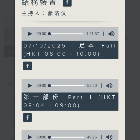
結構裝置
主持人：蕭洛汶
0
seconds
00:00
1:41:37
千禧年代
電台直播
of
1
07/10/2025 - 足本 Full
hour,
特備網頁
PODCASTS
所有集數
(HKT 08:00 - 10:00)
41
minutes,
FACEBOOK
37
seconds
0
您喜歡這個節目嗎?
seconds
00:00
52:20
of
52
第一部份 Part 1 (HKT
minutes,
簡介
GIST
08:04 - 09:00)
20
seconds
主持人：蕭洛汶
《千禧年代》
0
seconds
00:00
49:26