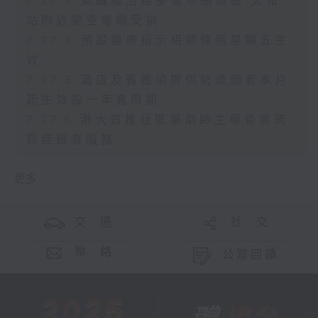
7.27.3 東鐵綫沿綫多個地點塌樹 太和
站附近架空電纜受損
7.27.4 預設醫療指示相關條例星期五生
效
7.27.5 酒店及賓館須提供防煙頭套本月
起生效設一年寬限期
7.27.6 港大首推社區藥劑師主導骨質疏
鬆症篩查服務
更多 ...
交 通
社 交
聯 絡
公眾回饋