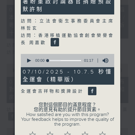
署盼重啟討論器官捐贈預設
29
of
seconds
29
默許制
07/08/2026 - 8.7.1 立法會研究指
minutes,
本港居民境外開支增訪港旅客消費跌/
37
訪問：立法會衞生事務委員會主席
seconds
粵港澳消委會合作 一站式處理投訴
林哲玄
十月實施
訪問：香港移植運動協會創會榮譽會
長 周嘉歡
訪問：立法會議員 姚柏良
訪問：立法會議員 陳凱欣
0
seconds
00:00
01:17
of
0
1
seconds
00:00
15:34
07/10/2025 - 10.7.5 秒懂
minute,
of
全運會（精華版）
17
15
07/08/2026 - 8.7.2 公屋聯會公布
seconds
minutes,
對政府制定香港首份五年規劃土地和
34
全運會吉祥物和獎牌設計
seconds
房屋政策建議
您對這個節目的滿意程度？
您的意見有助於提升節目質素。
訪問：立法會議員、公屋聯會副主席 梁文廣
How satisfied are you with this program?
Your feedback helps to improve the quality of
the program.
0
seconds
00:00
07:46