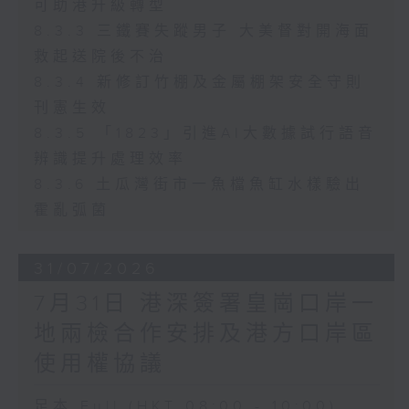
可助港升級轉型
8.3.3 三鐵賽失蹤男子 大美督對開海面
救起送院後不治
8.3.4 新修訂竹棚及金屬棚架安全守則
刊憲生效
8.3.5 「1823」引進AI大數據試行語音
辨識提升處理效率
8.3.6 土瓜灣街市一魚檔魚缸水樣驗出
霍亂弧菌
31/07/2026
7月31日 港深簽署皇崗口岸一
地兩檢合作安排及港方口岸區
使用權協議
足本 Full (HKT 08:00 - 10:00)