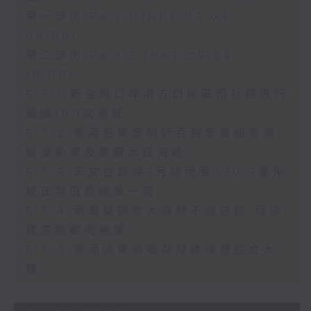
第一部份 Part 1 (HKT 08:04 -
09:00)
第二部份 Part 2 (HKT 09:04 -
10:00)
8.5.1 新皇崗口岸港方口岸區預計將進行
超過100次測試
8.5.2 香港船東會稱近百艘會員船隻滯
留波斯灣及霍爾木茲海峽
8.5.3 天文台錄得7月總雨量790.3毫米
較正常值高超過一倍
8.5.4 兩童疑誤食大麻糖不適送院 母涉
疏忽照顧同被捕
8.5.5 東涌滿東邨毗鄰擬建康體綜合大
樓