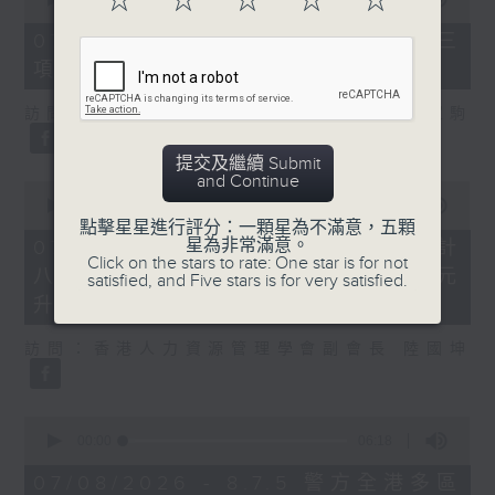
☆
☆
☆
☆
☆
of
7
07/08/2026 - 8.7.3 申訴專員就三
minutes,
項圖書館服務展開主動調查
46
seconds
訪問：立法會議員、香港出版總會會長 李家駒
提交及繼續 Submit
and Continue
0
seconds
00:00
08:25
of
點擊星星進行評分：一顆星為不滿意，五顆
8
星為非常滿意。
07/08/2026 - 8.7.4 教資會統計
minutes,
Click on the stars to rate: One star is for not
八大學士畢業生平均年薪達33.6萬元
25
satisfied, and Five stars is for very satisfied.
seconds
升2%
訪問：香港人力資源管理學會副會長 陸國坤
0
seconds
00:00
06:18
of
6
07/08/2026 - 8.7.5 警方全港多區
minutes,