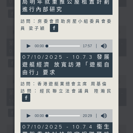
08:00 - 10:00)
局明年就重推公屋租置計劃
37
21
minutes,
seconds
進行內部研究
51
seconds
訪問：房委會資助房屋小組委員會委
0
員 梁子穎
seconds
00:00
50:50
of
0
50
第一部份 Part 1 (HKT 08:04 -
seconds
00:00
17:57
minutes,
09:00)
of
50
17
seconds
07/10/2025 - 10.7.3 發展
minutes,
遊艇經濟 放寬訪港「遊艇自
57
seconds
由行」要求
0
seconds
00:00
47:11
訪問：香港遊艇業總會主席 周基倫
of
訪問：經民聯立法會議員 陸瀚民
47
第二部份 Part 2 (HKT 09:04 -
minutes,
10:00)
11
seconds
0
seconds
00:00
20:29
of
20
07/10/2025 - 10.7.4 衞生
0
minutes,
seconds
00:00
29:37