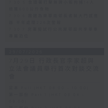
7.30.5 食環署打擊無牌小販拘捕14人
檢獲600公斤食物
7.30.6 團體為樂華南邨長者裝大門感應
器 半年處理226次警報
7.30.7 房署擬試行公共屋邨設共享單車
專屬泊位
29/07/2026
7月29日 行政長官李家超與
立法會議員舉行首次對談交流
會
足本 Full (HKT 08:00 - 10:00)
第一部份 Part 1 (HKT 08:04 -
09:00)