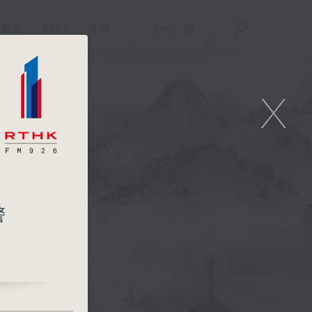
重溫
APPS
我們
ENG
/
簡
X
警