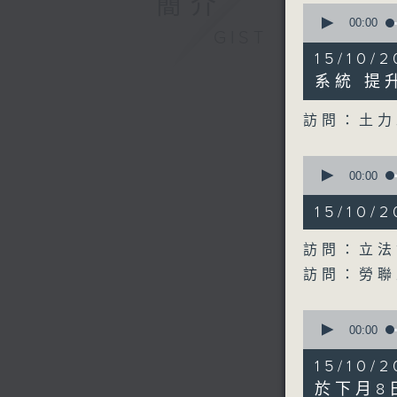
簡介
0
seconds
00:00
GIST
of
12
15/10
minutes,
0
系統 提
seconds
90%
訪問：土力
0
seconds
00:00
of
17
15/10
minutes,
23
seconds
訪問：立法
90%
訪問：勞聯
0
seconds
00:00
of
9
15/10
minutes,
54
於下月8