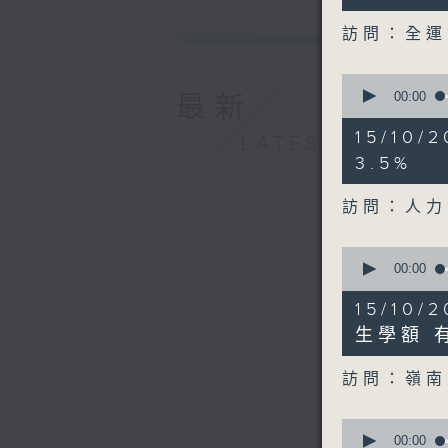
seconds
90%
訪問：全運
0
seconds
00:00
最新
of
14
15/10
LATEST
minutes,
8
3.5%
seconds
90%
訪問：人力
0
seconds
00:00
of
12
15/10
minutes,
48
生學額 
seconds
90%
訪問：嶺南
0
seconds
00:00