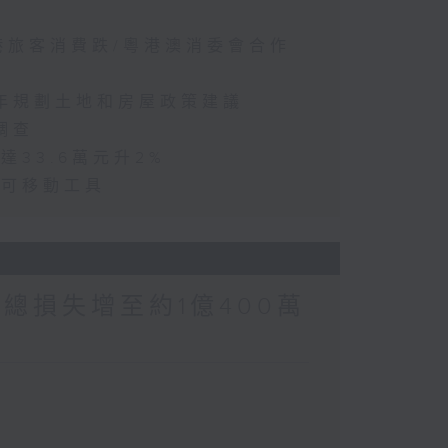
訪港旅客消費跌/粵港澳消委會合作
五年規劃土地和房屋政策建議
調查
達33.6萬元升2%
動可移動工具
涉案總損失增至約1億400萬