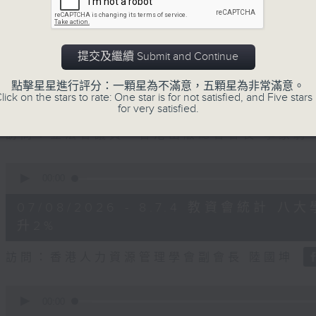
seconds
Volume
90%
訪問：立法會議員、公屋聯會副主席 梁文廣
提交及繼續 Submit and Continue
0
seconds
00:00
of
點擊星星進行評分：一顆星為不滿意，五顆星為非常滿意。
7
lick on the stars to rate: One star is for not satisfied, and Five stars 
07/08/2026 - 8.7.3 申訴專員
minutes,
for very satisfied.
46
seconds
Volume
訪問：立法會議員、香港出版總會會長 李家駒
90%
0
seconds
00:00
of
8
07/08/2026 - 8.7.4 教資會統計
minutes,
25
升2%
seconds
Volume
90%
訪問：香港人力資源管理學會副會長 陸國坤
0
seconds
00:00
of