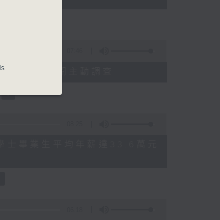
07:46
is
就三項圖書館服務展開主動調查
08:25
 八大學士畢業生平均年薪達33.6萬元
06:18