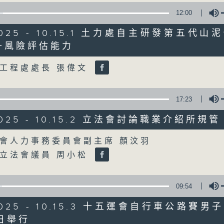
12:00
星期一至五
/2025 - 10.15.1 土力處自主研發第五代
聲音更立體 意見更多元
升風險評估能力
Volume
工程處處長 張偉文
「千禧年代」鼓勵聽眾及嘉賓作有觀點、有
新意見、新角度。透過時事速遞，每日早晨
天。
17:23
/2025 - 10.15.2 立法會討論職業介紹所規管
監製：林嘉瑜
Volume
會人力事務委員會副主席 顏汶羽
立法會議員 周小松
09:54
/2025 - 10.15.3 十五運會自行車公路賽
日舉行