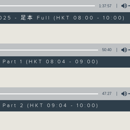
1:37:57
有觀點、有理據的意見交流。
025 - 足本 Full (HKT 08:00 - 10:00)
Volume
50:40
千禧年代
art 1 (HKT 08:04 - 09:00)
特備網頁
PODCASTS
所有集數
Volume
您喜歡這個節目嗎?
47:27
art 2 (HKT 09:04 - 10:00)
主持人：陳燕萍
Volume
《千禧年代》