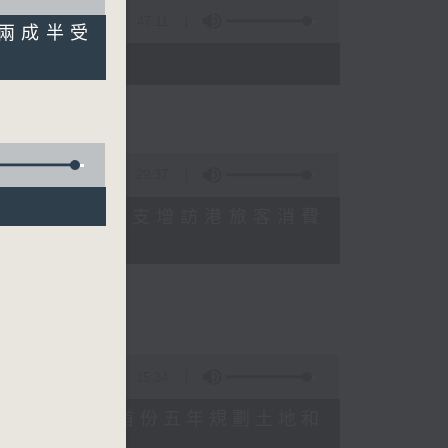
47:11
 逾兩成半受
)
29:37
研究指本港居民境外開支增訪港旅客消費
十月實施
15:34
公布對政府制定香港首份五年規劃土地和