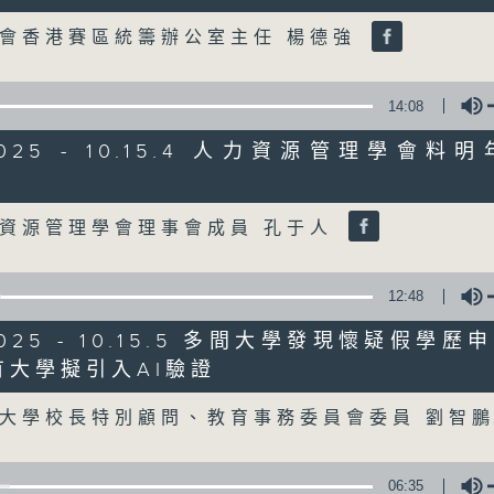
Volume
會香港賽區統籌辦公室主任 楊德強
07/08/2026
8月7日 立法會研究指本港居民
14:08
粵港澳消委會合作 一站式處理投訴
/2025 - 10.15.4 人力資源管理學會
0
seconds
00:00
Volume
of
1
07/08/2026 - 足本 Full (HKT 08:00
資源管理學會理事會成員 孔于人
hour,
37
minutes,
51
12:48
seconds
Volume
90%
0
/2025 - 10.15.5 多間大學發現懷疑假學
seconds
00:00
of
有大學擬引入AI驗證
50
Volume
第一部份 Part 1 (HKT 08:04 - 09:00
minutes,
大學校長特別顧問、教育事務委員會委員 劉智
50
seconds
Volume
90%
06:35