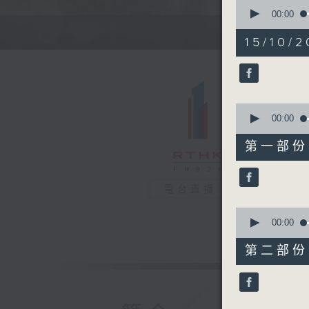
0
seconds
00:00
of
1
15/10/2
hour,
37
minutes,
57
seconds
90%
0
seconds
00:00
of
50
第一部份 P
minutes,
40
seconds
90%
電台直播
0
seconds
00:00
of
47
第二部份 P
minutes,
27
seconds
90%