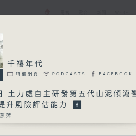
電視
電台
新聞
WEB+
千禧年代
特備網頁
PODCASTS
FACEBOOK
5日 土力處自主研發第五代山泥傾瀉
 提升風險評估能力
燕萍