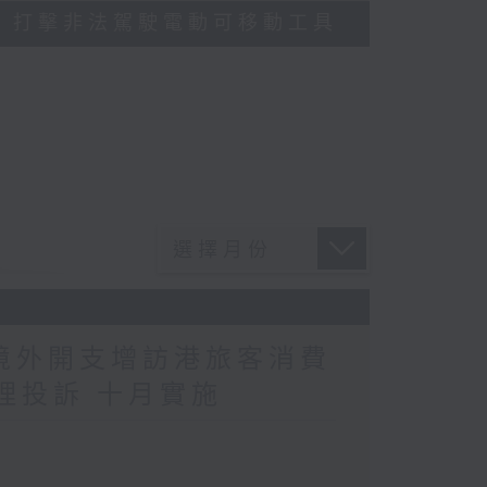
多區執法 打擊非法駕駛電動可移動工具
民境外開支增訪港旅客消費
理投訴 十月實施