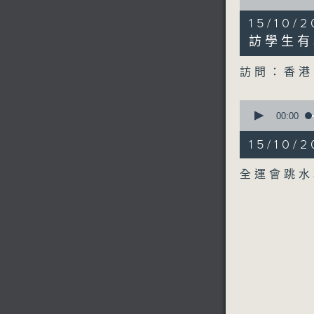
of
6
15/10
minutes,
35
訪學生有
seconds
90%
訪問：香港
0
seconds
00:00
of
1
15/10
minute,
27
seconds
全運會跳
90%