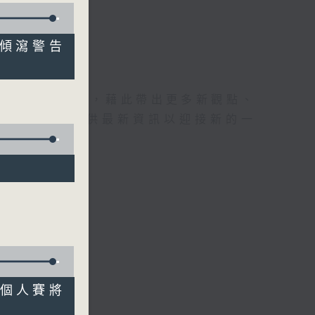
山泥傾瀉警告
理據的意見交流，藉此帶出更多新觀點、
為廣大聽眾提供最新資訊以迎接新的一
男子個人賽將