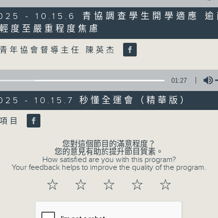
0
seconds
00:00
/2025 - 10.15.6 青協調查學生開學適應
of
47
輕度至嚴重程度焦慮
第二部份 Part 2 (HKT 09:04 - 10:00
minutes,
Volume
11
seconds
Volume
青年協會督導主任 陳英杰
90%
0
01:27
seconds
00:00
of
/2025 - 10.15.7 秒懂全運會（精華版）
29
07/08/2026 - 8.7.1 立法會
minutes,
37
跌/粵港澳消委會合作 一站式處理投訴 
Volume
水項目
seconds
Volume
90%
訪問：立法會議員 姚柏良
您對這個節目的滿意程度？
您的意見有助於提升節目質素。
訪問：立法會議員 陳凱欣
How satisfied are you with this program?
Your feedback helps to improve the quality of the program.
0
☆
☆
☆
☆
☆
seconds
00:00
of
15
07/08/2026 - 8.7.2 公屋聯會
minutes,
34
房屋政策建議