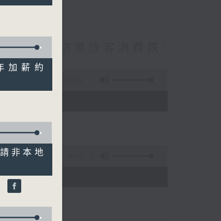
境外開支增訪港旅客消費跌/
 十月實施
料明年加薪約
1:37:51
 - 10:00)
歷申請非本地
50:50
)
鵬