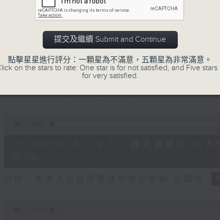
seconds
Volume
90%
訪問：立法會議員、公屋聯會副主席 梁文廣
提交及繼續 Submit and Continue
0
seconds
00:00
of
點擊星星進行評分：一顆星為不滿意，五顆星為非常滿意。
7
lick on the stars to rate: One star is for not satisfied, and Five stars 
07/08/2026 - 8.7.3 申訴專員
minutes,
for very satisfied.
46
seconds
Volume
訪問：立法會議員、香港出版總會會長 李家駒
90%
0
seconds
00:00
of
8
07/08/2026 - 8.7.4 教資會統計
minutes,
25
升2%
seconds
Volume
90%
訪問：香港人力資源管理學會副會長 陸國坤
0
seconds
00:00
of