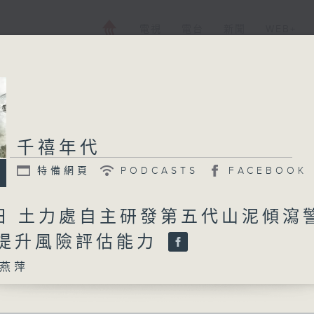
電視
電台
新聞
WEB+
千禧年代
特備網頁
PODCASTS
FACEBOOK
5日 土力處自主研發第五代山泥傾瀉
 提升風險評估能力
燕萍