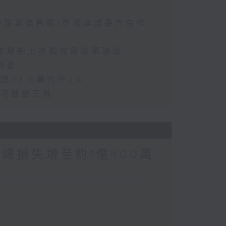
訪港旅客消費跌/粵港澳消委會合作
五年規劃土地和房屋政策建議
調查
達33.6萬元升2%
動可移動工具
涉案總損失增至約1億400萬