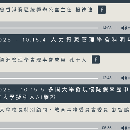
Volume
會香港賽區統籌辦公室主任 楊德強
07/08/2026
8月7日 立法會研究指本港居民
14:08
粵港澳消委會合作 一站式處理投訴
/2025 - 10.15.4 人力資源管理學會
0
seconds
00:00
Volume
of
1
07/08/2026 - 足本 Full (HKT 08:00
資源管理學會理事會成員 孔于人
hour,
37
minutes,
51
12:48
seconds
Volume
90%
0
/2025 - 10.15.5 多間大學發現懷疑假學
seconds
00:00
of
有大學擬引入AI驗證
50
Volume
第一部份 Part 1 (HKT 08:04 - 09:00
minutes,
大學校長特別顧問、教育事務委員會委員 劉智
50
seconds
Volume
90%
06:35