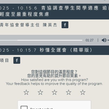
0
seconds
00:00
/2025 - 10.15.6 青協調查學生開學適應
of
47
輕度至嚴重程度焦慮
第二部份 Part 2 (HKT 09:04 - 10:00
minutes,
Volume
11
seconds
Volume
青年協會督導主任 陳英杰
90%
0
01:27
seconds
00:00
of
/2025 - 10.15.7 秒懂全運會（精華版）
29
07/08/2026 - 8.7.1 立法會
minutes,
37
跌/粵港澳消委會合作 一站式處理投訴 
Volume
水項目
seconds
Volume
90%
訪問：立法會議員 姚柏良
您對這個節目的滿意程度？
您的意見有助於提升節目質素。
訪問：立法會議員 陳凱欣
How satisfied are you with this program?
Your feedback helps to improve the quality of the program.
0
☆
☆
☆
☆
☆
seconds
00:00
of
15
07/08/2026 - 8.7.2 公屋聯會
minutes,
34
房屋政策建議