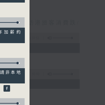
境外開支增訪港旅客消費跌/
 十月實施
料明年加薪約
1:37:51
 - 10:00)
歷申請非本地
50:50
)
鵬