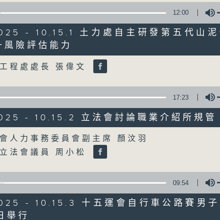
12:00
星期一至五
/2025 - 10.15.1 土力處自主研發第五代
聲音更立體 意見更多元
升風險評估能力
Volume
工程處處長 張偉文
「千禧年代」鼓勵聽眾及嘉賓作有觀點、有
新意見、新角度。透過時事速遞，每日早晨
天。
17:23
/2025 - 10.15.2 立法會討論職業介紹所規管
監製：林嘉瑜
Volume
會人力事務委員會副主席 顏汶羽
立法會議員 周小松
09:54
/2025 - 10.15.3 十五運會自行車公路賽
日舉行