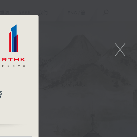
重溫
APPS
我們
ENG
/
簡
X
警