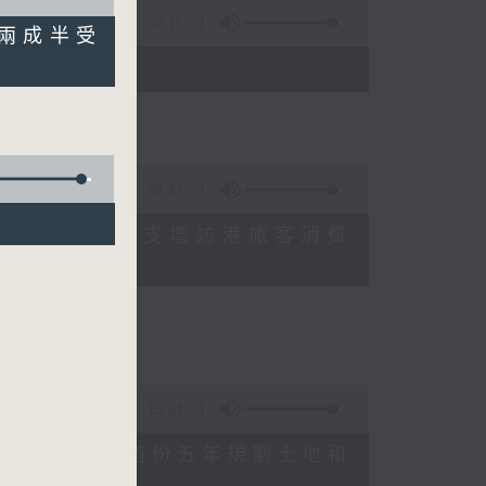
47:11
 逾兩成半受
)
29:37
研究指本港居民境外開支增訪港旅客消費
十月實施
15:34
公布對政府制定香港首份五年規劃土地和