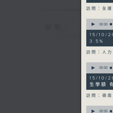
seconds
90%
訪問：全運
0
seconds
00:00
最新
of
14
15/10
LATEST
minutes,
8
3.5%
seconds
90%
訪問：人力
0
seconds
00:00
of
12
15/10
minutes,
48
生學額 
seconds
90%
訪問：嶺南
0
seconds
00:00