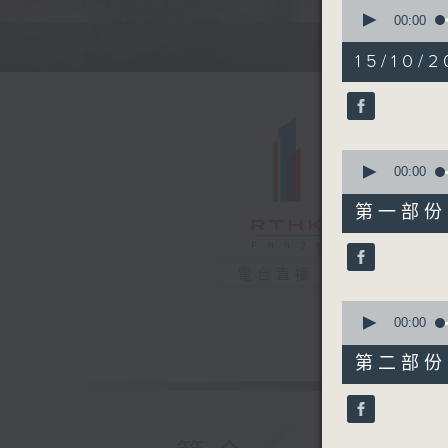
0
seconds
00:00
of
1
15/10/2
hour,
37
minutes,
57
seconds
90%
0
seconds
00:00
of
50
第一部份 P
minutes,
40
seconds
90%
電台直播
0
seconds
00:00
of
47
第二部份 P
minutes,
27
seconds
90%