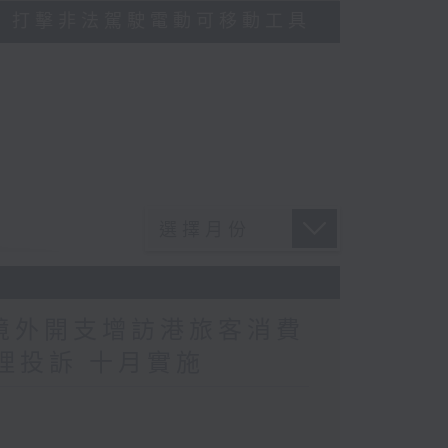
多區執法 打擊非法駕駛電動可移動工具
民境外開支增訪港旅客消費
理投訴 十月實施