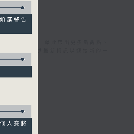
山泥傾瀉警告
理據的意見交流，藉此帶出更多新觀點、
為廣大聽眾提供最新資訊以迎接新的一
男子個人賽將