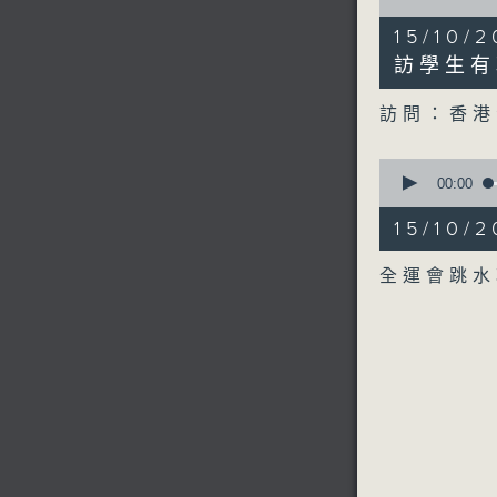
of
6
15/10
minutes,
35
訪學生有
seconds
90%
訪問：香港
0
seconds
00:00
of
1
15/10
minute,
27
seconds
全運會跳
90%