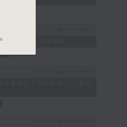
07:46
is
就三項圖書館服務展開主動調查
08:25
 八大學士畢業生平均年薪達33.6萬元
06:18