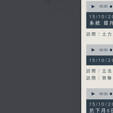
簡介
0
seconds
00:00
GIST
of
12
15/10
minutes,
0
系統 提
seconds
90%
訪問：土力
0
seconds
00:00
of
17
15/10
minutes,
23
seconds
訪問：立法
90%
訪問：勞聯
0
seconds
00:00
of
9
15/10
minutes,
54
於下月8