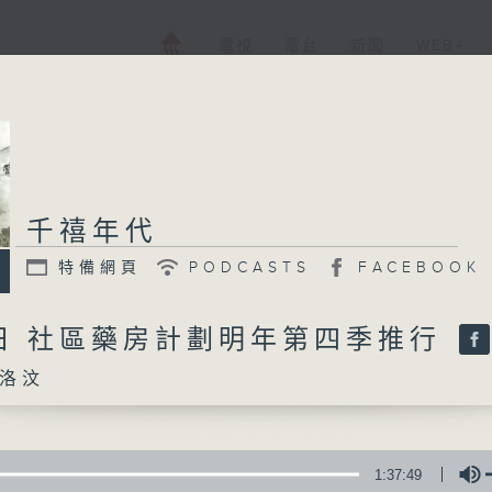
電視
電台
新聞
WEB+
千禧年代
特備網頁
PODCASTS
FACEBOOK
1日 社區藥房計劃明年第四季推行
洛汶
1:37:49