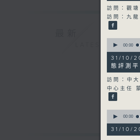
90%
訪問：觀塘
訪問：九龍
最新
0
LATEST
seconds
00:00
of
8
31/10
minutes,
39
態評測平
seconds
90%
訪問：中
中心主任 
0
seconds
00:00
of
1
31/10
minute,
46