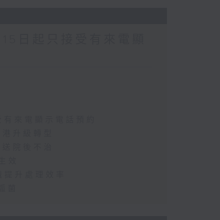
月15日起只接受有來電顯
接受有來電顯示電話預約
助港升級轉型
起送院後不治
憲生效
辨識提升處理效率
亂弧菌