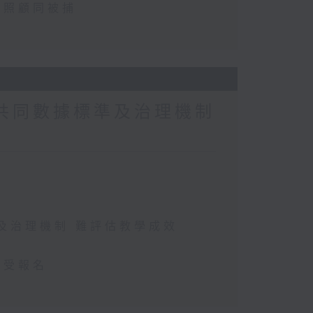
忽照顧同被捕
缺共同數據標準及治理機制
準及治理機制 難評估教學成效
接受報名