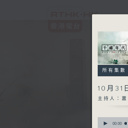
所有集數
10月3
主持人：蕭
0
seconds
00:00