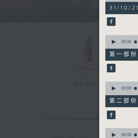
of
1
31/10/2
hour,
37
minutes,
49
seconds
90%
0
seconds
00:00
of
50
第一部份 P
minutes,
30
seconds
90%
0
電台直播
seconds
00:00
of
47
第二部份 P
minutes,
29
seconds
90%
0
seconds
00:00