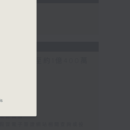
涉案總損失增至約1億400萬
is
約1億400萬元
選取錄資格
懷疑假冒電子簽證網站相關查詢或投