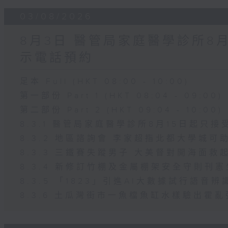
03/08/2026
8月3日 醫管局家庭醫學診所8
示電話預約
足本 Full (HKT 08:00 - 10:00)
第一部份 Part 1 (HKT 08:04 - 09:00)
第二部份 Part 2 (HKT 09:04 - 10:00)
8.3.1 醫管局家庭醫學診所8月15日起只
8.3.2 地區諮詢會 李家超指北都大學城可
8.3.3 三鐵賽失蹤男子 大美督對開海面救
8.3.4 新修訂竹棚及金屬棚架安全守則刊
8.3.5 「1823」引進AI大數據試行語音
8.3.6 土瓜灣街市一魚檔魚缸水樣驗出霍