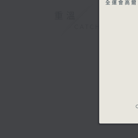
seconds
全運會高爾
90%
重溫
CATCHUP
C