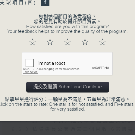
Volume
夫球項目(四)
8月7日
您對這個節目的滿意程度？
您的意見有助於提升節目質素。
How satisfied are you with this program?
第一部份 Part 1 (HKT 08:04 - 09:00)
Your feedback helps to improve the quality of the program.
☆
☆
☆
☆
☆
06/08/2026
8月6日 FUN COFFEE騙案
元
提交及繼續 Submit and Continue
足本 Full (HKT 08:00 - 10:00)
第一部份 Part 1 (HKT 08:04 - 09:00)
點擊星星進行評分：一顆星為不滿意，五顆星為非常滿意。
第二部份 Part 2 (HKT 09:04 - 10:00)
lick on the stars to rate: One star is for not satisfied, and Five stars 
for very satisfied.
8.6.1 FUN COFFEE騙案涉案總損失增至
8.6.2 約34%申請人經大學聯招獲正式遴
8.6.3 私隱專員公署過去三個月收16宗