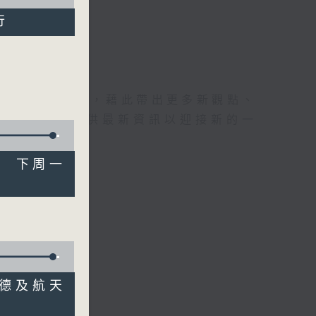
行
理據的意見交流，藉此帶出更多新觀點、
為廣大聽眾提供最新資訊以迎接新的一
收費 下周一
 啟德及航天