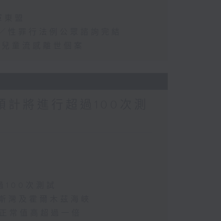
軍東盟
2年／性罪行法例公眾諮詢完結
首宗兒童流感離世個案
預計將進行超過100次測
過100次測試
波斯灣及霍爾木茲海峽
 較正常值高超過一倍