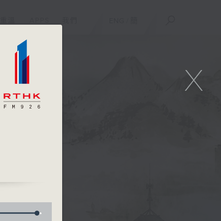
重溫
APPS
我們
ENG
/
簡
X