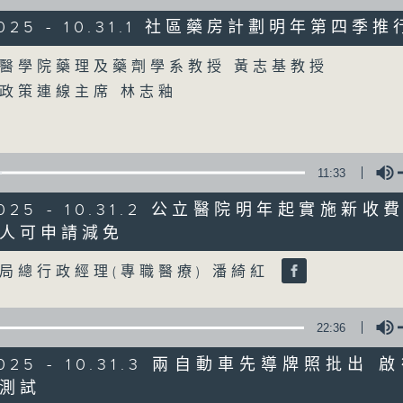
/2025 - 10.31.1 社區藥房計劃明年第四季推
星期一至五
Volume
醫學院藥理及藥劑學系教授 黃志基教授
聲音更立體 意見更多元
政策連線主席 林志釉
「千禧年代」鼓勵聽眾及嘉賓作有觀點、有
新意見、新角度。透過時事速遞，每日早晨
11:33
天。
/2025 - 10.31.2 公立醫院明年起實施新
監製：林嘉瑜
人可申請減免
Volume
局總行政經理(專職醫療) 潘綺紅
22:36
/2025 - 10.31.3 兩自動車先導牌照批出
測試
Volume