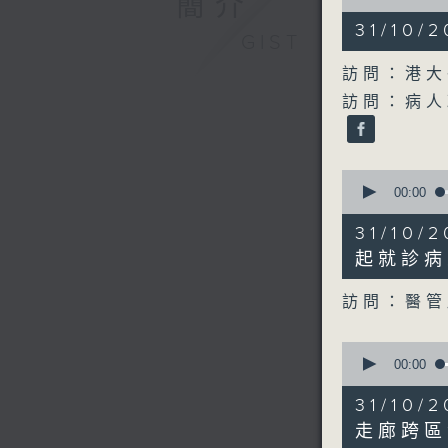
簡介
of
28
31/10
minutes,
GIST
20
seconds
訪問：港大
90%
訪問：病人
0
seconds
00:00
of
11
31/10
minutes,
33
起就診病
seconds
90%
訪問：醫管
0
seconds
00:00
of
22
31/10
minutes,
36
走廊跨區
seconds