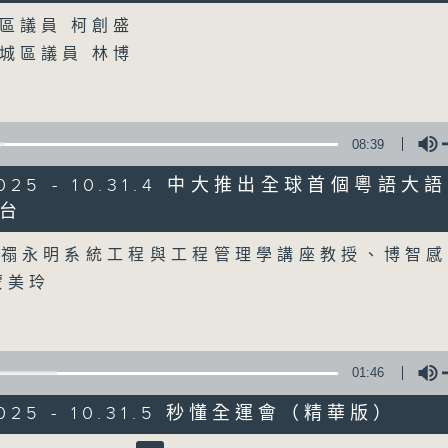
區議員 柯創盛
07/08/2026
城區議員 林博
8月7日
0
seconds
00:00
08:39
of
56
07/08/2026 - 第一部份 Part 1 (HKT 
minutes,
/2025 - 10.31.4 中大推出全球首個粵語
0
台
seconds
Volume
Volume
90%
大禤永明系統工程與工程管理學講座教授、博智感
蒙美玲
07 - 08
2026
01:46
/2025 - 10.31.5 秒懂全運會（精華版）
07/08/2026