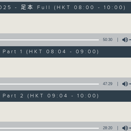
025 - 足本 Full (HKT 08:00 - 10:00)
有觀點、有理據的意見交流。
Volume
50:30
art 1 (HKT 08:04 - 09:00)
千禧年代
Volume
特備網頁
PODCASTS
所有集數
47:29
您喜歡這個節目嗎?
art 2 (HKT 09:04 - 10:00)
Volume
主持人：蕭洛汶
《千禧年代》
28:20