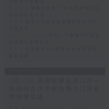
可助港升級轉型
8.3.3 三鐵賽失蹤男子 大美督對開海面
救起送院後不治
8.3.4 新修訂竹棚及金屬棚架安全守則
刊憲生效
8.3.5 「1823」引進AI大數據試行語音
辨識提升處理效率
8.3.6 土瓜灣街市一魚檔魚缸水樣驗出
霍亂弧菌
31/07/2026
7月31日 港深簽署皇崗口岸一
地兩檢合作安排及港方口岸區
使用權協議
足本 Full (HKT 08:00 - 10:00)