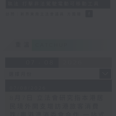
執法 打擊非法駕駛電動可移動工具
18
seconds
訪問：新界東南立法會議員 方國珊
重溫
CATCHUP
07 - 08
2026
07/08/2026
8月7日 立法會研究指本港居
民境外開支增訪港旅客消費
跌/粵港澳消委會合作 一站式