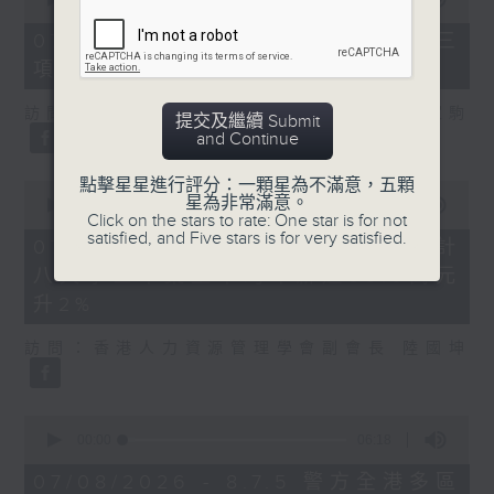
of
7
07/08/2026 - 8.7.3 申訴專員就三
minutes,
項圖書館服務展開主動調查
46
seconds
訪問：立法會議員、香港出版總會會長 李家駒
提交及繼續 Submit
and Continue
點擊星星進行評分：一顆星為不滿意，五顆
0
星為非常滿意。
seconds
00:00
08:25
Click on the stars to rate: One star is for not
of
satisfied, and Five stars is for very satisfied.
8
07/08/2026 - 8.7.4 教資會統計
minutes,
八大學士畢業生平均年薪達33.6萬元
25
seconds
升2%
訪問：香港人力資源管理學會副會長 陸國坤
0
seconds
00:00
06:18
of
6
07/08/2026 - 8.7.5 警方全港多區
minutes,