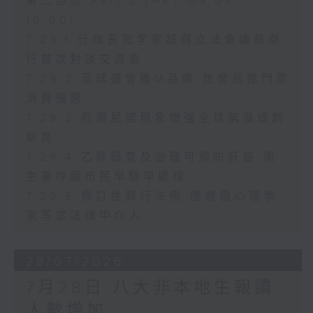
第二部份 Part 2 (HKT 09:04 -
10:00)
7.29.1 行政長官李家超與立法會議員舉
行首次對談交流會
7.29.2 足球盛會獲M品牌 旅發局推門票
消費優惠
7.29.3 厄爾尼諾現象增強全球氣溫或創
新高
7.29.4 乙肝篩查及治理可預防肝癌 衞
生署呼籲市民早驗早處理
7.29.5 修訂性罪行法例 團體倡心理學
家等當法律中介人
28/07/2026
7月28日 八大非本地生報讀
人數增加