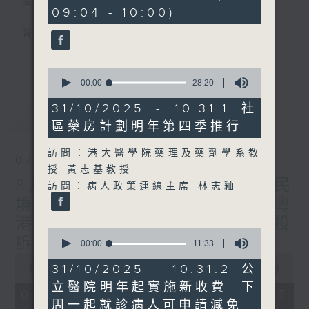
星期一至五
minutes,
09:04 - 10:00)
29
seconds
聲音更立體 意見更多元
更多...
「千禧年代」鼓勵聽眾及嘉賓作有觀點、有理
0
seconds
00:00
28:20
據的意見交流，藉此帶出更多新觀點、新意
of
見、新角度。透過時事速遞，每日早晨為廣大
28
31/10/2025 - 10.31.1 社
最新
LATEST
minutes,
聽眾提供最新資訊以迎接新的一天。
區藥房計劃明年第四季推行
20
seconds
監製：林嘉瑜
訪問：港大醫學院藥理及藥劑學系教
07/08/2026
授 黃志基教授
8月7日 立法會研究指本港居民
訪問：病人政策連線主席 林志釉
境外開支增訪港旅客消費跌/粵
港澳消委會合作 一站式處理投
0
訴 十月實施
seconds
00:00
11:33
of
0
11
31/10/2025 - 10.31.2 公
seconds
00:00
1:37:51
minutes,
of
立醫院明年起實施新收費 下
33
1
07/08/2026 - 足本 Full (HKT
seconds
hour,
周一起就診病人可申請減免