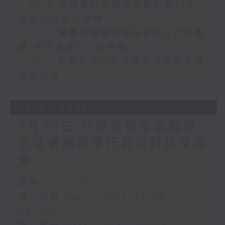
7.30.5 食環署打擊無牌小販拘捕14人
檢獲600公斤食物
7.30.6 團體為樂華南邨長者裝大門感應
器 半年處理226次警報
7.30.7 房署擬試行公共屋邨設共享單車
專屬泊位
29/07/2026
7月29日 行政長官李家超與
立法會議員舉行首次對談交流
會
足本 Full (HKT 08:00 - 10:00)
第一部份 Part 1 (HKT 08:04 -
09:00)