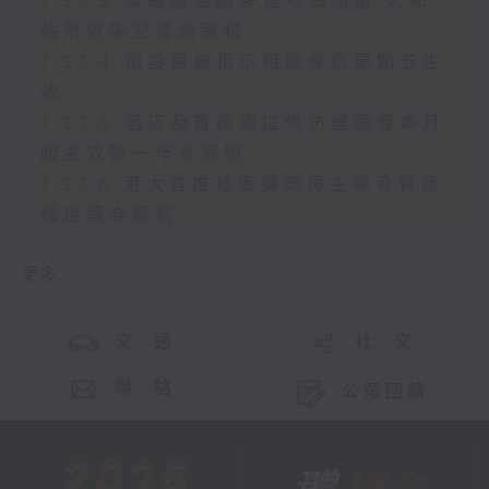
7.27.3 東鐵綫沿綫多個地點塌樹 太和
站附近架空電纜受損
7.27.4 預設醫療指示相關條例星期五生
效
7.27.5 酒店及賓館須提供防煙頭套本月
起生效設一年寬限期
7.27.6 港大首推社區藥劑師主導骨質疏
鬆症篩查服務
更多 ...
交 通
社 交
聯 絡
公眾回饋