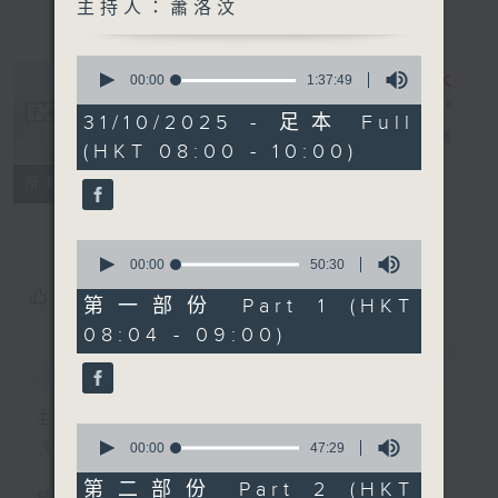
主持人：蕭洛汶
0
seconds
00:00
1:37:49
of
1
31/10/2025 - 足本 Full
hour,
千禧年代
電台直播
(HKT 08:00 - 10:00)
37
minutes,
特備網頁
PODCASTS
所有集數
49
seconds
FACEBOOK
0
seconds
00:00
50:30
of
您喜歡這個節目嗎?
50
第一部份 Part 1 (HKT
minutes,
08:04 - 09:00)
30
seconds
簡介
GIST
主持人：蕭洛汶
0
《千禧年代》
seconds
00:00
47:29
of
47
第二部份 Part 2 (HKT