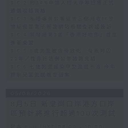
8.6.2 約34%申請人經大學聯招獲正式
遴選取錄資格
8.6.3 私隱專員公署過去三個月收16宗
懷疑假冒電子簽證網站相關查詢或投訴
8.6.4 貿發局第3屆「香港好物節」首度
進軍東盟
8.6.5 5歲男童被虐待致死 母親判囚
22年／性罪行法例公眾諮詢完結
8.6.6 七歲男童感染甲型流感不治 今年
首宗兒童流感離世個案
05/08/2026
8月5日 新皇崗口岸港方口岸
區預計將進行超過100次測試
足本 Full (HKT 08:00 - 10:00)