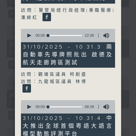
08:00 - 10:00)
37
minutes,
訪問：醫管局總行政經理(專職醫療)
51
seconds
潘綺紅
0
0
seconds
00:00
50:50
seconds
00:00
22:36
of
of
50
第一部份 Part 1 (HKT 08:04 -
22
31/10/2025 - 10.31.3 兩
minutes,
minutes,
09:00)
50
自動車先導牌照批出 啟德及
36
seconds
seconds
航天走廊跨區測試
訪問：觀塘區議員 柯創盛
0
訪問：九龍城區議員 林博
seconds
00:00
47:11
of
47
第二部份 Part 2 (HKT 09:04 -
minutes,
0
10:00)
11
seconds
00:00
08:39
seconds
of
8
31/10/2025 - 10.31.4 中
minutes,
大推出全球首個粵語大語言
39
0
seconds
模型動態評測平台
seconds
00:00
29:37