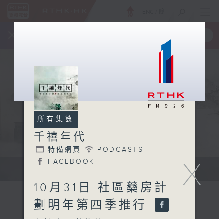
ENG
/
簡
×
全新 RTHK On The Go
取得
一手掌握 RTHK 電台、電視節目
所有集數
千禧年代
特備網頁
PODCASTS
X
FACEBOOK
有觀點、有理據的意見交流。
10月31日 社區藥房計
劃明年第四季推行