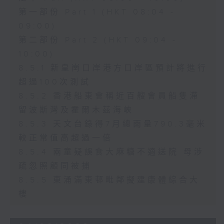
第一部份 Part 1 (HKT 08:04 -
09:00)
第二部份 Part 2 (HKT 09:04 -
10:00)
8.5.1 新皇崗口岸港方口岸區預計將進行
超過100次測試
8.5.2 香港船東會稱近百艘會員船隻滯
留波斯灣及霍爾木茲海峽
8.5.3 天文台錄得7月總雨量790.3毫米
較正常值高超過一倍
8.5.4 兩童疑誤食大麻糖不適送院 母涉
疏忽照顧同被捕
8.5.5 東涌滿東邨毗鄰擬建康體綜合大
樓