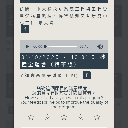
of
29
07/08/2026 - 8.7.1 立法會研究指
訪問：中大禤永明系統工程與工程管
minutes,
理學講座教授、博智感知交互研究中
本港居民境外開支增訪港旅客消費跌/
37
seconds
心主任 蒙美玲
粵港澳消委會合作 一站式處理投訴
十月實施
0
訪問：立法會議員 姚柏良
seconds
00:00
01:46
訪問：立法會議員 陳凱欣
of
1
31/10/2025 - 10.31.5 秒
minute,
0
懂全運會（精華版）
46
seconds
00:00
15:34
seconds
of
15
全運會高爾夫球項目(四)
07/08/2026 - 8.7.2 公屋聯會公布
minutes,
對政府制定香港首份五年規劃土地和
34
您對這個節目的滿意程度？
seconds
房屋政策建議
您的意見有助於提升節目質素。
How satisfied are you with this program?
Your feedback helps to improve the quality of
訪問：立法會議員、公屋聯會副主席 梁文廣
the program.
☆
☆
☆
☆
☆
0
seconds
00:00
07:46