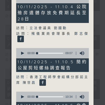
COFFEE騙案涉案總損失增至約1億
3
of
seconds
23
400萬元
10/11/2025 - 11.10.4 公院
minutes,
殮房遺體存放免費期延長至
54
訪問：立法會議員 吳傑莊
seconds
28日
0
訪問：立法會議員 劉國勳
seconds
00:00
15:00
of
訪問：殯儀業商會理事長 鄭志傑
15
06/08/2026 - 8.6.2 約34%申請
minutes,
人經大學聯招獲正式遴選取錄資格
0
seconds
0
seconds
00:00
09:07
訪問：香港中文大學入學及學生資助處處長 劉
of
善雅
9
10/11/2025 - 11.10.5 簡約
minutes,
公屋剪短螺絲調查報告
7
0
seconds
seconds
00:00
08:30
訪問：香港工程師學會結構分部前主
of
8
06/08/2026 - 8.6.3 私隱專員公署
席 陳世昌
minutes,
過去三個月收16宗懷疑假冒電子簽證
30
seconds
0
網站相關查詢或投訴
seconds
00:00
10:34
of
10
訪問：個人資料私隱專員 鍾麗玲