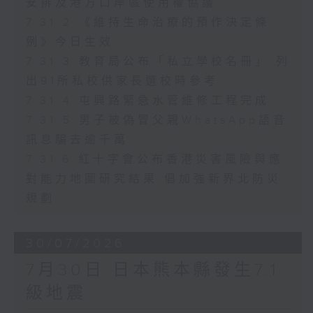
安排及港方口岸區使用權協議
7.31.2 《維持生命治療的預作決定條
例》今日生效
7.31.3 教育局公布「私立學校名冊」 列
出91所私校供家長選校時參考
7.31.4 屯興路緊急水管維修工程完成
7.31.5 男子被偽冒父親WhatsApp語音
訊息騙去逾千萬
7.31.6 紅十字會公布香港災害風險與應
對能力地圖研究結果 倡加強新界北防災
規劃
30/07/2026
7月30日 日本熊本縣發生7.1
級地震