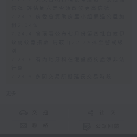
信號 評估周六是否須改發更高信號
7.24.3 房委會資助房屋小組通過公屋加
租2.04%
7.24.4 食環署公布七月份第四批白紋伊
蚊誘蚊器指數 馬鞍山22.7%達至警戒級
別
7.24.5 有內地牙科在港設諮詢處涉非法
行醫
7.24.6 多間交易所擬延長交易時段
更多 ...
交 通
社 交
聯 絡
公眾回饋