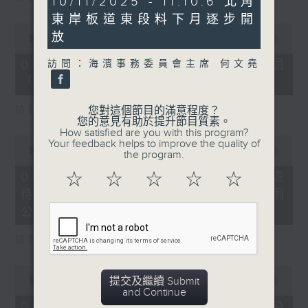
10/11/2025 - 11.10.6 北角
minutes,
東岸板道東段料下月逐步開
34
0
seconds
放
seconds
00:00
16:03
of
16
06/08/2026 - 8.6.4 貿發局第3屆
訪問：海濱事務委員會主席 何文堯
minutes,
「香港好物節」首度進軍東盟
3
seconds
訪問：香港貿易發展局副總裁 鍾永喜
您對這個節目的滿意程度？
您的意見有助於提升節目質素。
How satisfied are you with this program?
0
Your feedback helps to improve the quality of
seconds
00:00
14:11
the program.
of
14
06/08/2026 - 8.6.5 5歲男童被虐
☆
☆
☆
☆
☆
minutes,
待致死 母親判囚22年／性罪行法例
11
seconds
公眾諮詢完結
訪問：防止虐待兒童會總幹事 婁小君
0
提交及繼續 Submit
seconds
00:00
05:35
and Continue
of
5
06/08/2026 - 8.6.6 七歲男童感染