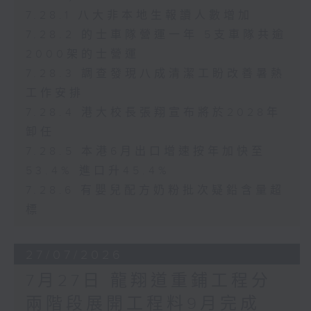
7.28.1 八大非本地生報讀人數增加
7.28.2 的士車隊營運一年 5支車隊共逾
2000架的士營運
7.28.3 調查發現八成清潔工盼改善暑熱
工作安排
7.28.4 港大校長張翔宣布將於2028年
卸任
7.28.5 本港6月出口增速按年加快至
53.4% 進口升45.4%
7.28.6 有嬰兒配方奶粉批次疑鉛含量超
標
27/07/2026
7月27日 龍翔道重鋪工程分
兩階段展開工程料9月完成