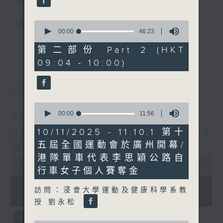
星期一至五
0
聲音更立體 意見更多元
seconds
00:00
46:23
of
更多...
46
「千禧年代」鼓勵聽眾及嘉賓作有觀點、有理
第二部份 Part 2 (HKT
minutes,
據的意見交流，藉此帶出更多新觀點、新意
09:04 - 10:00)
23
seconds
見、新角度。透過時事速遞，每日早晨為廣大
最新
LATEST
聽眾提供最新資訊以迎接新的一天。
0
監製：林嘉瑜
seconds
00:00
11:56
06/08/2026
of
11
8月6日 FUN COFFEE騙案涉
10/11/2025 - 11.10.1 第十
minutes,
五屆全國運動會於廣州開幕/
案總損失增至約1億400萬元
56
seconds
港隊單車代表李思穎公路自
0
seconds
00:00
1:51:59
行車女子個人賽奪金
of
1
06/08/2026 - 足本 Full (HKT
hour,
訪問：浸會大學運動及健康科學系教
08:04 - 10:00)
51
授 劉永松
minutes,
59
seconds