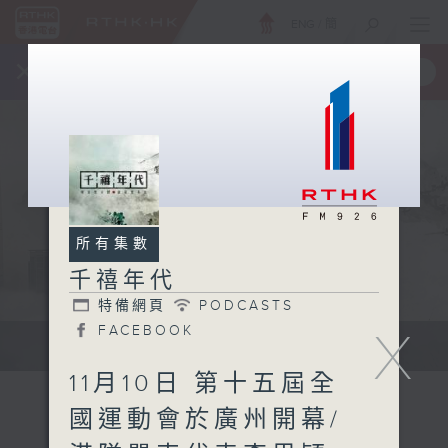
ENG
/
簡
×
全新 RTHK On The Go
取得
一手掌握 RTHK 電台、電視節目
所有集數
千禧年代
特備網頁
PODCASTS
FACEBOOK
X
有觀點、有理據的意見交流。
11月10日 第十五屆全
國運動會於廣州開幕/