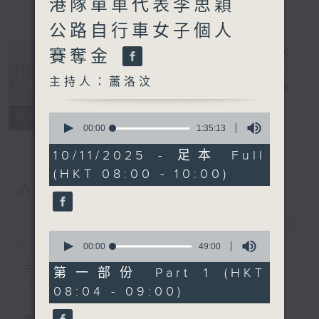
港隊單車代表李思穎
公路自行車女子個人
賽奪金
主持人：蕭洛汶
千禧年代
電台直播
特備網頁
PODCASTS
0
所有集數
seconds
00:00
1:35:13
FACEBOOK
of
1
10/11/2025 - 足本 Full
hour,
(HKT 08:00 - 10:00)
35
minutes,
您喜歡這個節目嗎?
13
seconds
簡介
GIST
0
seconds
00:00
49:00
of
主持人：蕭洛汶
49
第一部份 Part 1 (HKT
minutes,
《千禧年代》
08:04 - 09:00)
0
seconds