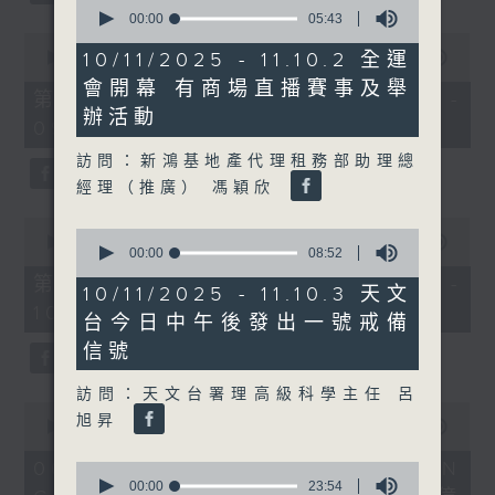
0
seconds
00:00
05:43
of
0
5
seconds
10/11/2025 - 11.10.2 全運
00:00
56:10
minutes,
of
會開幕 有商場直播賽事及舉
43
56
第一部份 Part 1 (HKT 08:04 -
seconds
minutes,
辦活動
09:00)
10
seconds
訪問：新鴻基地產代理租務部助理總
經理（推廣） 馮穎欣
0
0
seconds
00:00
56:09
seconds
00:00
08:52
of
of
56
第二部份 Part 2 (HKT 09:04 -
8
10/11/2025 - 11.10.3 天文
minutes,
minutes,
10:00)
9
台今日中午後發出一號戒備
52
seconds
seconds
信號
訪問：天文台署理高級科學主任 呂
0
旭昇
seconds
00:00
16:03
of
16
06/08/2026 - 8.6.1 FUN
0
minutes,
seconds
00:00
23:54