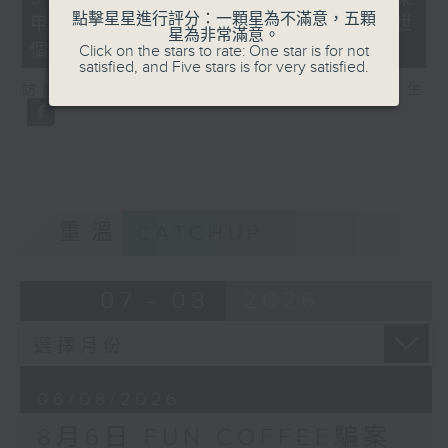
minutes,
點擊星星進行評分：一顆星為不滿意，五顆
甲型流感不治 今年首宗兒童流感離世
35
星為非常滿意。
seconds
個案
Click on the stars to rate: One star is for not
satisfied, and Five stars is for very satisfied.
訪問：亞洲兒童傳染病學會會長 關日華醫生
重溫
CATCHUP
07 - 08
2026
06/08/2026
8月6日 FUN COFFEE騙案