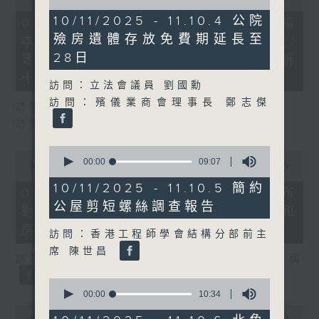
of
of
23
29
10/11/2025 - 11.10.4 公院
07/08/2026 - 8.7.1 立法會研究指
minutes,
minutes,
殮房遺體存放免費期延長至
54
本港居民境外開支增訪港旅客消費跌/
37
seconds
seconds
28日
粵港澳消委會合作 一站式處理投訴
十月實施
訪問：立法會議員 劉國勳
訪問：殯儀業商會理事長 鄭志傑
訪問：立法會議員 姚柏良
訪問：立法會議員 陳凱欣
0
0
seconds
00:00
09:07
seconds
00:00
15:34
of
of
9
10/11/2025 - 11.10.5 簡約
15
07/08/2026 - 8.7.2 公屋聯會公布
minutes,
minutes,
公屋剪短螺絲調查報告
7
對政府制定香港首份五年規劃土地和
34
seconds
seconds
房屋政策建議
訪問：香港工程師學會結構分部前主
席 陳世昌
訪問：立法會議員、公屋聯會副主席 梁文廣
0
seconds
00:00
10:34
of
0
10
seconds
00:00
07:46