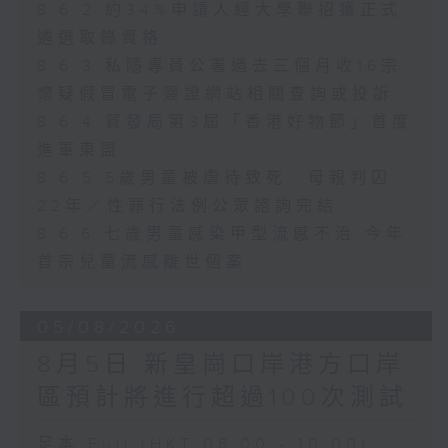
8.6.2 約34%申請人經大學聯招獲正式
遴選取錄資格
8.6.3 私隱專員公署過去三個月收16宗
懷疑假冒電子簽證網站相關查詢或投訴
8.6.4 貿發局第3屆「香港好物節」首度
進軍東盟
8.6.5 5歲男童被虐待致死 母親判囚
22年／性罪行法例公眾諮詢完結
8.6.6 七歲男童感染甲型流感不治 今年
首宗兒童流感離世個案
05/08/2026
8月5日 新皇崗口岸港方口岸
區預計將進行超過100次測試
足本 Full (HKT 08:00 - 10:00)