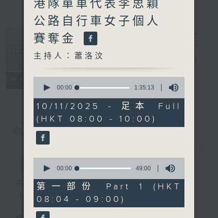
港隊單車代表李思穎
公路自行車女子個人
賽奪金
主持人：蕭洛汶
千禧年代
電台直播
特備網頁
PODCASTS
0
所有集數
seconds
00:00
1:35:13
FACEBOOK
of
1
10/11/2025 - 足本 Full
hour,
(HKT 08:00 - 10:00)
35
minutes,
您喜歡這個節目嗎?
13
seconds
簡介
GIST
0
seconds
00:00
49:00
of
主持人：蕭洛汶
49
第一部份 Part 1 (HKT
minutes,
《千禧年代》
08:04 - 09:00)
0
seconds