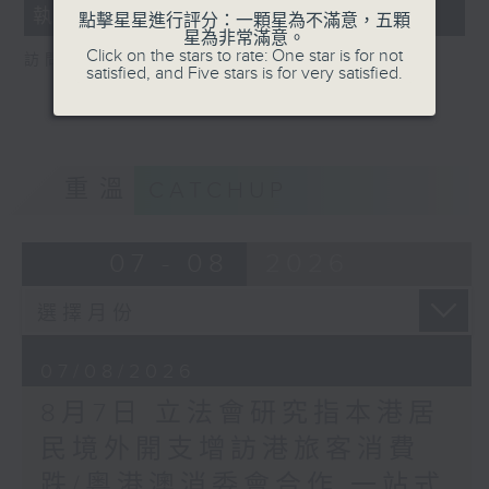
執法 打擊非法駕駛電動可移動工具
18
點擊星星進行評分：一顆星為不滿意，五顆
seconds
星為非常滿意。
Click on the stars to rate: One star is for not
訪問：新界東南立法會議員 方國珊
satisfied, and Five stars is for very satisfied.
重溫
CATCHUP
07 - 08
2026
07/08/2026
8月7日 立法會研究指本港居
民境外開支增訪港旅客消費
跌/粵港澳消委會合作 一站式