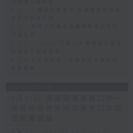
可助港升級轉型
8.3.3 三鐵賽失蹤男子 大美督對開海面
救起送院後不治
8.3.4 新修訂竹棚及金屬棚架安全守則
刊憲生效
8.3.5 「1823」引進AI大數據試行語音
辨識提升處理效率
8.3.6 土瓜灣街市一魚檔魚缸水樣驗出
霍亂弧菌
31/07/2026
7月31日 港深簽署皇崗口岸一
地兩檢合作安排及港方口岸區
使用權協議
足本 Full (HKT 08:00 - 10:00)