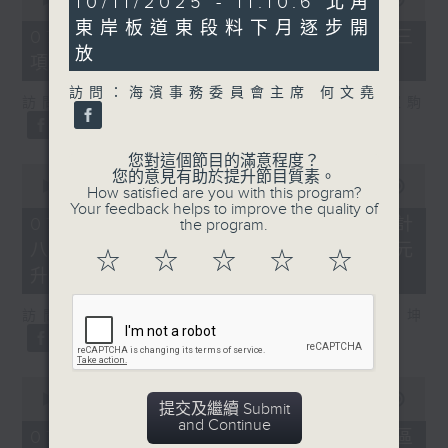
10/11/2025 - 11.10.6 北角
minutes,
of
東岸板道東段料下月逐步開
34
7
07/08/2026 - 8.7.3 申訴專員就三
seconds
minutes,
放
項圖書館服務展開主動調查
46
seconds
訪問：海濱事務委員會主席 何文堯
訪問：立法會議員、香港出版總會會長 李家駒
您對這個節目的滿意程度？
0
您的意見有助於提升節目質素。
seconds
00:00
08:25
How satisfied are you with this program?
of
Your feedback helps to improve the quality of
8
07/08/2026 - 8.7.4 教資會統計
the program.
minutes,
八大學士畢業生平均年薪達33.6萬元
25
☆
☆
☆
☆
☆
seconds
升2%
訪問：香港人力資源管理學會副會長 陸國坤
0
seconds
00:00
06:18
提交及繼續 Submit
of
and Continue
6
07/08/2026 - 8.7.5 警方全港多區
minutes,