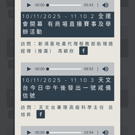
0
08:00 - 10:00)
37
seconds
00:00
05:43
minutes,
of
51
5
10/11/2025 - 11.10.2 全運
seconds
minutes,
會開幕 有商場直播賽事及舉
43
0
seconds
辦活動
seconds
00:00
50:50
of
50
第一部份 Part 1 (HKT 08:04 -
訪問：新鴻基地產代理租務部助理總
minutes,
經理（推廣） 馮穎欣
09:00)
50
seconds
0
seconds
00:00
08:52
of
0
8
10/11/2025 - 11.10.3 天文
seconds
00:00
47:11
minutes,
台今日中午後發出一號戒備
of
52
47
seconds
第二部份 Part 2 (HKT 09:04 -
信號
minutes,
10:00)
11
seconds
訪問：天文台署理高級科學主任 呂
旭昇
0
0
seconds
00:00
23:54
seconds
00:00
29:37