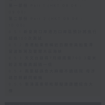
第一部份 Part 1 (HKT 08:04 -
09:00)
第二部份 Part 2 (HKT 09:04 -
10:00)
8.5.1 新皇崗口岸港方口岸區預計將進行
超過100次測試
8.5.2 香港船東會稱近百艘會員船隻滯
留波斯灣及霍爾木茲海峽
8.5.3 天文台錄得7月總雨量790.3毫米
較正常值高超過一倍
8.5.4 兩童疑誤食大麻糖不適送院 母涉
疏忽照顧同被捕
8.5.5 東涌滿東邨毗鄰擬建康體綜合大
樓