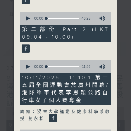
星期一至五
0
聲音更立體 意見更多元
seconds
00:00
46:23
of
更多...
46
「千禧年代」鼓勵聽眾及嘉賓作有觀點、有理
第二部份 Part 2 (HKT
minutes,
據的意見交流，藉此帶出更多新觀點、新意
09:04 - 10:00)
23
seconds
見、新角度。透過時事速遞，每日早晨為廣大
最新
LATEST
聽眾提供最新資訊以迎接新的一天。
0
監製：林嘉瑜
seconds
00:00
11:56
07/08/2026
of
11
8月7日 立法會研究指本港居民
10/11/2025 - 11.10.1 第十
minutes,
五屆全國運動會於廣州開幕/
境外開支增訪港旅客消費跌/粵
56
seconds
港隊單車代表李思穎公路自
港澳消委會合作 一站式處理投
行車女子個人賽奪金
訴 十月實施
0
訪問：浸會大學運動及健康科學系教
seconds
00:00
1:37:51
of
授 劉永松
1
07/08/2026 - 足本 Full (HKT
hour,