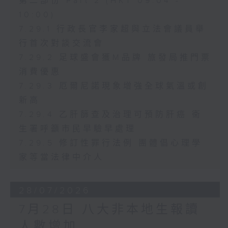
第二部份 Part 2 (HKT 09:04 -
10:00)
7.29.1 行政長官李家超與立法會議員舉
行首次對談交流會
7.29.2 足球盛會獲M品牌 旅發局推門票
消費優惠
7.29.3 厄爾尼諾現象增強全球氣溫或創
新高
7.29.4 乙肝篩查及治理可預防肝癌 衞
生署呼籲市民早驗早處理
7.29.5 修訂性罪行法例 團體倡心理學
家等當法律中介人
28/07/2026
7月28日 八大非本地生報讀
人數增加