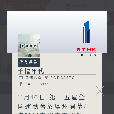
ENG
/
簡
×
全新 RTHK On The Go
取得
一手掌握 RTHK 電台、電視節目
所有集數
千禧年代
特備網頁
PODCASTS
X
FACEBOOK
有觀點、有理據的意見交流。
11月10日 第十五屆全
國運動會於廣州開幕/