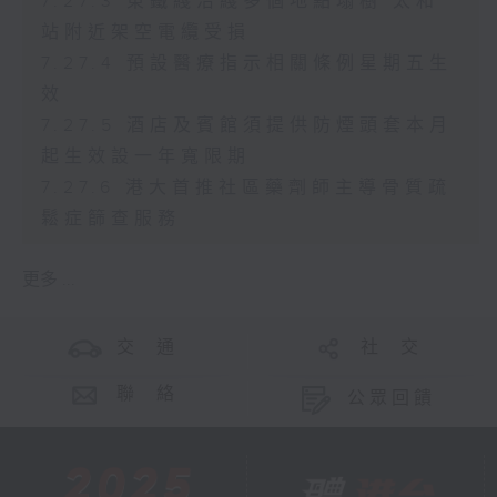
7.27.3 東鐵綫沿綫多個地點塌樹 太和
站附近架空電纜受損
7.27.4 預設醫療指示相關條例星期五生
效
7.27.5 酒店及賓館須提供防煙頭套本月
起生效設一年寬限期
7.27.6 港大首推社區藥劑師主導骨質疏
鬆症篩查服務
更多 ...
交 通
社 交
聯 絡
公眾回饋