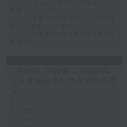
7.30.5 食環署打擊無牌小販拘捕14人
檢獲600公斤食物
7.30.6 團體為樂華南邨長者裝大門感應
器 半年處理226次警報
7.30.7 房署擬試行公共屋邨設共享單車
專屬泊位
29/07/2026
7月29日 行政長官李家超與
立法會議員舉行首次對談交流
會
足本 Full (HKT 08:00 - 10:00)
第一部份 Part 1 (HKT 08:04 -
09:00)