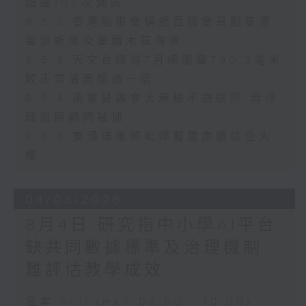
超過100次測試
8.5.2 香港船東會稱近百艘會員船隻滯
留波斯灣及霍爾木茲海峽
8.5.3 天文台錄得7月總雨量790.3毫米
較正常值高超過一倍
8.5.4 兩童疑誤食大麻糖不適送院 母涉
疏忽照顧同被捕
8.5.5 東涌滿東邨毗鄰擬建康體綜合大
樓
04/08/2026
8月4日 研究指中小學AI平台
缺共同數據標準及治理機制
難評估教學成效
足本 Full (HKT 08:00 - 10:00)