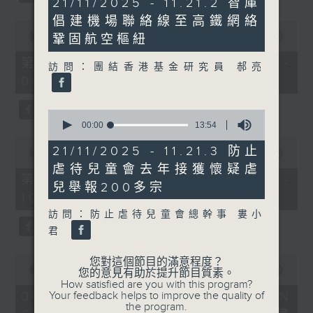
21/11/2025 - 11.21.2 智庫
minutes,
倡建機場聯絡線至高鐵網絡
40
0
seconds
seconds
00:00
56:10
鞏固航空樞紐
of
56
第一部份 Part 1 (HKT 08:04 -
訪問：團結香港基金研究員 郝亮
minutes,
09:00)
10
seconds
0
seconds
00:00
13:54
of
0
13
21/11/2025 - 11.21.3 防止
seconds
00:00
56:09
minutes,
of
虐待兒童會去年接獲懷疑虐
54
56
第二部份 Part 2 (HKT 09:04 -
seconds
兒舉報200多宗
minutes,
10:00)
9
seconds
訪問：防止虐待兒童會總幹事 婁小
君
0
您對這個節目的滿意程度？
seconds
00:00
16:03
您的意見有助於提升節目質素。
of
How satisfied are you with this program?
16
Your feedback helps to improve the quality of
06/08/2026 - 8.6.1 FUN
minutes,
the program.