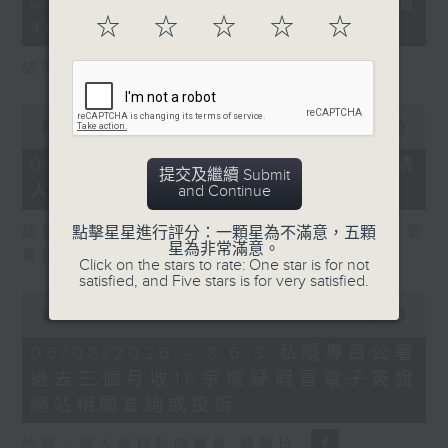
COFFEE騙案涉案總損失增至約1億
3
seconds
☆
☆
☆
☆
☆
400萬元
訪問：立法會議員 吳傑莊
0
seconds
00:00
15:00
of
15
06/08/2026 - 8.6.2 約34%申請
提交及繼續 Submit
minutes,
人經大學聯招獲正式遴選取錄資格
and Continue
0
seconds
訪問：香港中文大學入學及學生資助處處長 劉
點擊星星進行評分：一顆星為不滿意，五顆
星為非常滿意。
善雅
Click on the stars to rate: One star is for not
satisfied, and Five stars is for very satisfied.
0
seconds
00:00
08:30
of
8
06/08/2026 - 8.6.3 私隱專員公署
minutes,
過去三個月收16宗懷疑假冒電子簽證
30
seconds
網站相關查詢或投訴
訪問：個人資料私隱專員 鍾麗玲