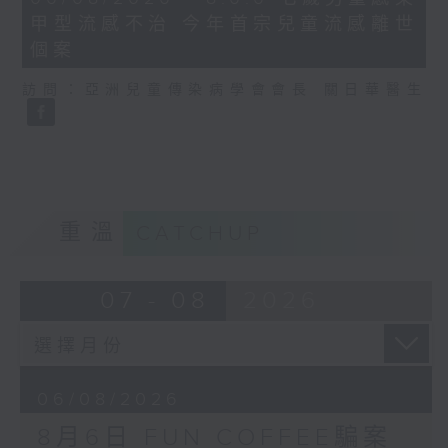
minutes,
甲型流感不治 今年首宗兒童流感離世
35
seconds
個案
訪問：亞洲兒童傳染病學會會長 關日華醫生
重溫
CATCHUP
07 - 08
2026
06/08/2026
8月6日 FUN COFFEE騙案