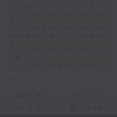
信號 評估周六是否須改發更高信號
7.24.3 房委會資助房屋小組通過公屋加
租2.04%
7.24.4 食環署公布七月份第四批白紋伊
蚊誘蚊器指數 馬鞍山22.7%達至警戒級
別
7.24.5 有內地牙科在港設諮詢處涉非法
行醫
7.24.6 多間交易所擬延長交易時段
更多 ...
交 通
社 交
聯 絡
公眾回饋