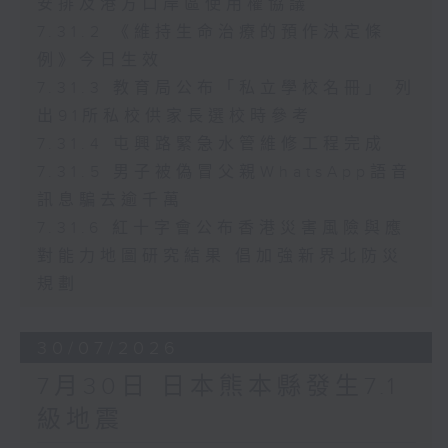
安排及港方口岸區使用權協議
7.31.2 《維持生命治療的預作決定條
例》今日生效
7.31.3 教育局公布「私立學校名冊」 列
出91所私校供家長選校時參考
7.31.4 屯興路緊急水管維修工程完成
7.31.5 男子被偽冒父親WhatsApp語音
訊息騙去逾千萬
7.31.6 紅十字會公布香港災害風險與應
對能力地圖研究結果 倡加強新界北防災
規劃
30/07/2026
7月30日 日本熊本縣發生7.1
級地震