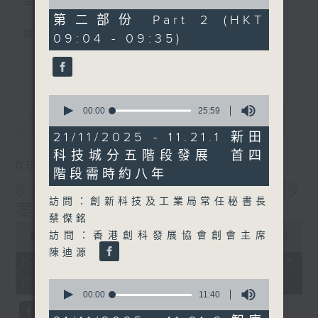
星期一至五
of
22
第二部份 Part 2 (HKT
minutes,
聲音更立體 意見更多元
09:04 - 09:35)
19
seconds
更多...
「千禧年代」鼓勵聽眾及嘉賓作有觀點、有理
據的意見交流，藉此帶出更多新觀點、新意
0
見、新角度。透過時事速遞，每日早晨為廣大
seconds
00:00
25:59
最新
LATEST
聽眾提供最新資訊以迎接新的一天。
of
25
21/11/2025 - 11.21.1 新田
minutes,
監製：林嘉瑜
科技城分五階段發展 首四
59
06/08/2026
seconds
階段需時約八年
8月6日 FUN COFFEE騙案涉
訪問：創新科技及工業局常任秘書長
案總損失增至約1億400萬元
蔡傑銘
0
訪問：香港創科發展協會創會主席
seconds
00:00
1:51:59
of
陳迪源
1
06/08/2026 - 足本 Full (HKT
hour,
08:04 - 10:00)
51
0
minutes,
seconds
00:00
11:40
59
of
seconds
11