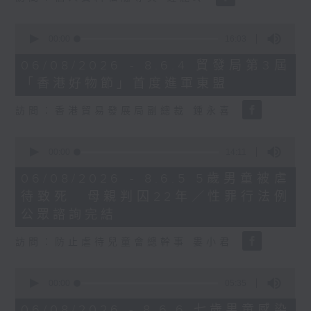
0
seconds
00:00
16:03
of
16
06/08/2026 - 8.6.4 貿發局第3屆
minutes,
「香港好物節」首度進軍東盟
3
seconds
訪問：香港貿易發展局副總裁 鍾永喜
0
seconds
00:00
14:11
of
14
06/08/2026 - 8.6.5 5歲男童被虐
minutes,
待致死 母親判囚22年／性罪行法例
11
seconds
公眾諮詢完結
訪問：防止虐待兒童會總幹事 婁小君
0
seconds
00:00
05:35
of
5
06/08/2026 - 8.6.6 七歲男童感染