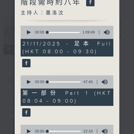
階段需時約八年
主持人：蕭洛汶
0
seconds
00:00
1:09:49
千禧年代
電台直播
of
1
21/11/2025 - 足本 Full
hour,
特備網頁
PODCASTS
所有集數
(HKT 08:00 - 09:30)
9
minutes,
FACEBOOK
49
seconds
0
您喜歡這個節目嗎?
seconds
00:00
47:40
of
47
第一部份 Part 1 (HKT
minutes,
簡介
GIST
08:04 - 09:00)
40
seconds
主持人：蕭洛汶
《千禧年代》
0
seconds
00:00
22:19