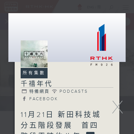
ENG
/
簡
×
全新 RTHK On The Go
取得
一手掌握 RTHK 電台、電視節目
所有集數
千禧年代
特備網頁
PODCASTS
FACEBOOK
X
有觀點、有理據的意見交流。
11月21日 新田科技城
分五階段發展 首四