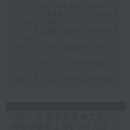
7.28.1 八大非本地生報讀人數增加
7.28.2 的士車隊營運一年 5支車隊共逾
2000架的士營運
7.28.3 調查發現八成清潔工盼改善暑熱
工作安排
7.28.4 港大校長張翔宣布將於2028年
卸任
7.28.5 本港6月出口增速按年加快至
53.4% 進口升45.4%
7.28.6 有嬰兒配方奶粉批次疑鉛含量超
標
27/07/2026
7月27日 龍翔道重鋪工程分
兩階段展開工程料9月完成