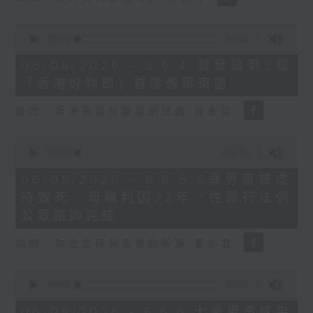
0
seconds
00:00
16:03
of
16
06/08/2026 - 8.6.4 貿發局第3屆
minutes,
「香港好物節」首度進軍東盟
3
seconds
訪問：香港貿易發展局副總裁 鍾永喜
0
seconds
00:00
14:11
of
14
06/08/2026 - 8.6.5 5歲男童被虐
minutes,
待致死 母親判囚22年／性罪行法例
11
seconds
公眾諮詢完結
訪問：防止虐待兒童會總幹事 婁小君
0
seconds
00:00
05:35
of
5
06/08/2026 - 8.6.6 七歲男童感染