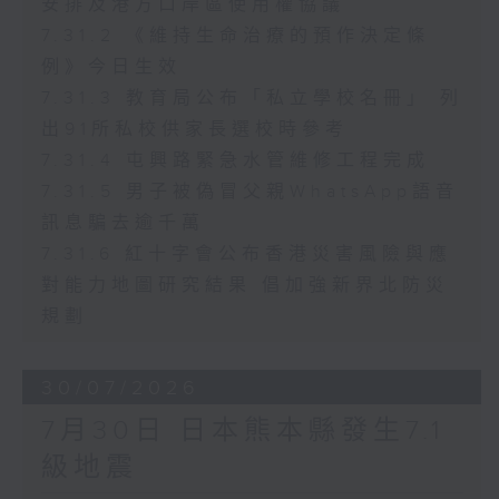
安排及港方口岸區使用權協議
7.31.2 《維持生命治療的預作決定條
例》今日生效
7.31.3 教育局公布「私立學校名冊」 列
出91所私校供家長選校時參考
7.31.4 屯興路緊急水管維修工程完成
7.31.5 男子被偽冒父親WhatsApp語音
訊息騙去逾千萬
7.31.6 紅十字會公布香港災害風險與應
對能力地圖研究結果 倡加強新界北防災
規劃
30/07/2026
7月30日 日本熊本縣發生7.1
級地震