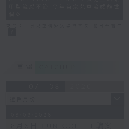
minutes,
甲型流感不治 今年首宗兒童流感離世
35
seconds
個案
訪問：亞洲兒童傳染病學會會長 關日華醫生
重溫
CATCHUP
07 - 08
2026
06/08/2026
8月6日 FUN COFFEE騙案