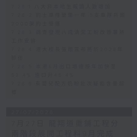
7.28.1 八大非本地生報讀人數增加
7.28.2 的士車隊營運一年 5支車隊共逾
2000架的士營運
7.28.3 調查發現八成清潔工盼改善暑熱
工作安排
7.28.4 港大校長張翔宣布將於2028年
卸任
7.28.5 本港6月出口增速按年加快至
53.4% 進口升45.4%
7.28.6 有嬰兒配方奶粉批次疑鉛含量超
標
27/07/2026
7月27日 龍翔道重鋪工程分
兩階段展開工程料9月完成