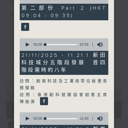
星期一至五
of
22
第二部份 Part 2 (HKT
minutes,
聲音更立體 意見更多元
09:04 - 09:35)
19
seconds
更多...
「千禧年代」鼓勵聽眾及嘉賓作有觀點、有理
據的意見交流，藉此帶出更多新觀點、新意
0
見、新角度。透過時事速遞，每日早晨為廣大
seconds
00:00
25:59
最新
LATEST
聽眾提供最新資訊以迎接新的一天。
of
25
21/11/2025 - 11.21.1 新田
minutes,
監製：林嘉瑜
科技城分五階段發展 首四
59
06/08/2026
seconds
階段需時約八年
8月6日 FUN COFFEE騙案涉
訪問：創新科技及工業局常任秘書長
案總損失增至約1億400萬元
蔡傑銘
0
訪問：香港創科發展協會創會主席
seconds
00:00
1:51:59
of
陳迪源
1
06/08/2026 - 足本 Full (HKT
hour,
08:04 - 10:00)
51
0
minutes,
seconds
00:00
11:40
59
of
seconds
11