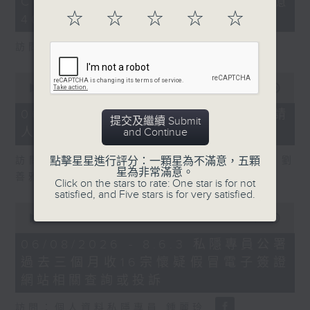
COFFEE騙案涉案總損失增至約1億
3
seconds
☆
☆
☆
☆
☆
400萬元
訪問：立法會議員 吳傑莊
0
seconds
00:00
15:00
of
15
06/08/2026 - 8.6.2 約34%申請
提交及繼續 Submit
minutes,
人經大學聯招獲正式遴選取錄資格
and Continue
0
seconds
訪問：香港中文大學入學及學生資助處處長 劉
點擊星星進行評分：一顆星為不滿意，五顆
星為非常滿意。
善雅
Click on the stars to rate: One star is for not
satisfied, and Five stars is for very satisfied.
0
seconds
00:00
08:30
of
8
06/08/2026 - 8.6.3 私隱專員公署
minutes,
過去三個月收16宗懷疑假冒電子簽證
30
seconds
網站相關查詢或投訴
訪問：個人資料私隱專員 鍾麗玲