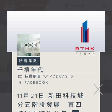
ENG
/
簡
×
全新 RTHK On The Go
取得
一手掌握 RTHK 電台、電視節目
所有集數
千禧年代
特備網頁
PODCASTS
FACEBOOK
X
有觀點、有理據的意見交流。
11月21日 新田科技城
分五階段發展 首四