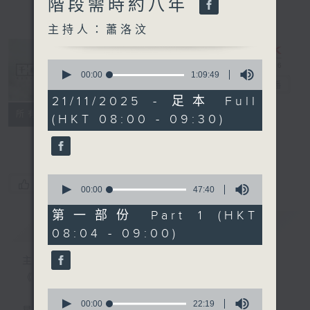
階段需時約八年
主持人：蕭洛汶
0
seconds
00:00
1:09:49
千禧年代
電台直播
of
1
21/11/2025 - 足本 Full
hour,
特備網頁
PODCASTS
所有集數
(HKT 08:00 - 09:30)
9
minutes,
FACEBOOK
49
seconds
0
您喜歡這個節目嗎?
seconds
00:00
47:40
of
47
第一部份 Part 1 (HKT
minutes,
簡介
GIST
08:04 - 09:00)
40
seconds
主持人：蕭洛汶
《千禧年代》
0
seconds
00:00
22:19