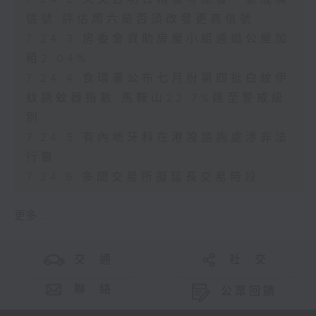
信號 評估周六是否須改發更高信號
7.24.3 房委會資助房屋小組通過公屋加
租2.04%
7.24.4 食環署公布七月份第四批白紋伊
蚊誘蚊器指數 馬鞍山22.7%達至警戒級
別
7.24.5 有內地牙科在港設諮詢處涉非法
行醫
7.24.6 多間交易所擬延長交易時段
更多 ...
交 通
社 交
聯 絡
公眾回饋