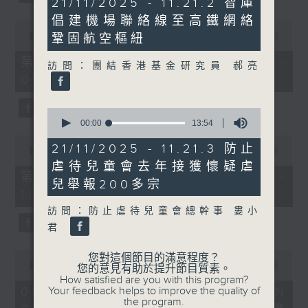
21/11/2025 - 11.21.2 智庫
minutes,
倡建機場聯絡線至高鐵網絡
40
0
seconds
seconds
00:00
56:10
鞏固航空樞紐
of
56
第一部份 Part 1 (HKT 08:04 -
訪問：團結香港基金研究員 郝亮
minutes,
09:00)
10
seconds
0
seconds
00:00
13:54
of
0
13
21/11/2025 - 11.21.3 防止
seconds
00:00
56:09
minutes,
of
虐待兒童會去年接獲懷疑虐
54
56
第二部份 Part 2 (HKT 09:04 -
seconds
兒舉報200多宗
minutes,
10:00)
9
seconds
訪問：防止虐待兒童會總幹事 婁小
君
0
您對這個節目的滿意程度？
seconds
00:00
16:03
您的意見有助於提升節目質素。
of
How satisfied are you with this program?
16
Your feedback helps to improve the quality of
06/08/2026 - 8.6.1 FUN
minutes,
the program.