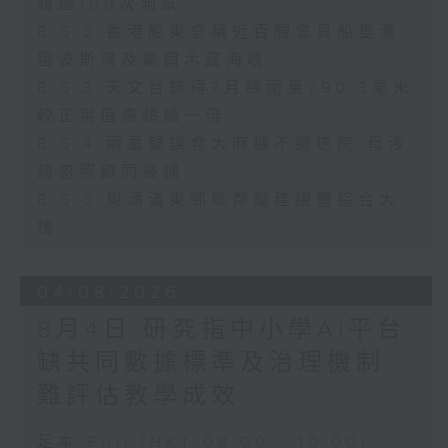
超過100次測試
8.5.2 香港船東會稱近百艘會員船隻滯
留波斯灣及霍爾木茲海峽
8.5.3 天文台錄得7月總雨量790.3毫米
較正常值高超過一倍
8.5.4 兩童疑誤食大麻糖不適送院 母涉
疏忽照顧同被捕
8.5.5 東涌滿東邨毗鄰擬建康體綜合大
樓
04/08/2026
8月4日 研究指中小學AI平台
缺共同數據標準及治理機制
難評估教學成效
足本 Full (HKT 08:00 - 10:00)