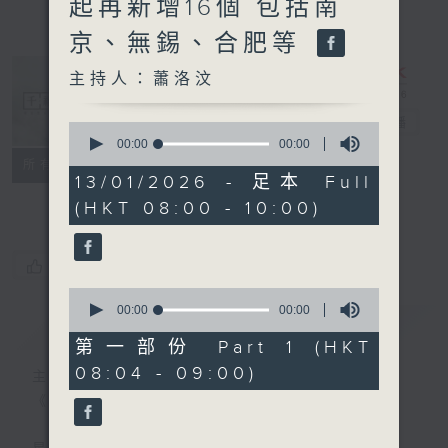
起再新增16個 包括南
京、無錫、合肥等
主持人：蕭洛汶
千禧年代
電台直播
0
seconds
00:00
00:00
of
特備網頁
PODCASTS
所有集數
0
13/01/2026 - 足本 Full
FACEBOOK
seconds
(HKT 08:00 - 10:00)
您喜歡這個節目嗎?
0
seconds
00:00
00:00
簡介
GIST
of
0
第一部份 Part 1 (HKT
seconds
08:04 - 09:00)
主持人：蕭洛汶
《千禧年代》