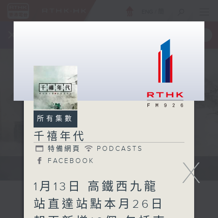
ENG
/
簡
×
全新 RTHK On The Go
取得
一手掌握 RTHK 電台、電視節目
所有集數
千禧年代
特備網頁
PODCASTS
X
FACEBOOK
有觀點、有理據的意見交流。
1月13日 高鐵西九龍
站直達站點本月26日