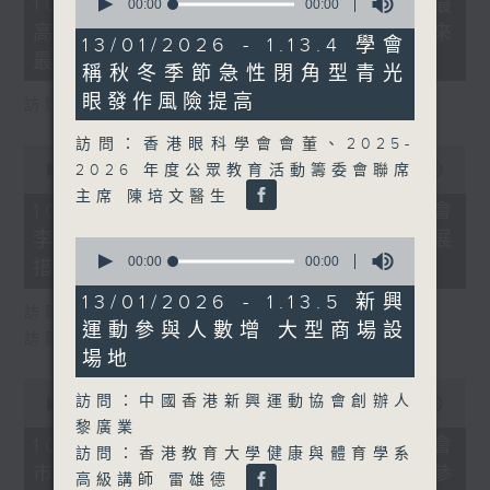
10/08/2026 - 8.10.1 天文台錄得最
seconds
00:00
00:00
minutes,
of
高氣溫36.9度 為1884年有紀錄以來
32
0
13/01/2026 - 1.13.4 學會
seconds
seconds
最高
稱秋冬季節急性閉角型青光
眼發作風險提高
訪問：天文台高級科學主任 張冰
訪問：香港眼科學會會董、2025-
0
seconds
2026 年度公眾教育活動籌委會聯席
00:00
17:03
of
主席 陳培文醫生
17
10/08/2026 - 8.10.2 地區諮詢會
minutes,
李家超指會因時制宜推更多青年發展
3
0
seconds
seconds
00:00
00:00
措施
of
0
13/01/2026 - 1.13.5 新興
訪問：青年發展委員會副主席 梁毓偉
seconds
運動參與人數增 大型商場設
訪問：公屋聯會總幹事 招國偉
場地
0
訪問：中國香港新興運動協會創辦人
seconds
00:00
11:25
of
黎廣業
11
10/08/2026 - 8.10.3 地區諮詢會
訪問：香港教育大學健康與體育學系
minutes,
市民倡設屋宇維修署 李家超稱值得參
25
高級講師 雷雄德