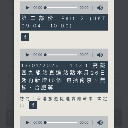
星期一至五
0
seconds
00:00
00:00
of
聲音更立體 意見更多元
0
第二部份 Part 2 (HKT
seconds
更多...
09:04 - 10:00)
「千禧年代」鼓勵聽眾及嘉賓作有觀點、有理
據的意見交流，藉此帶出更多新觀點、新意
見、新角度。透過時事速遞，每日早晨為廣大
最新
LATEST
聽眾提供最新資訊以迎接新的一天。
0
seconds
00:00
00:00
of
監製：林嘉瑜
0
13/01/2026 - 1.13.1 高鐵
10/08/2026
seconds
西九龍站直達站點本月26日
8月10日 天文台錄得最高氣溫
起再新增16個 包括南京、無
36.9度 為1884年有紀錄以來
錫、合肥等
最高
0
訪問：香港旅遊促進會總幹事 崔定
seconds
00:00
1:39:34
邦
of
1
10/08/2026 - 足本 Full (HKT
hour,
0
08:00 - 10:00)
39
seconds
00:00
00:00
minutes,
of