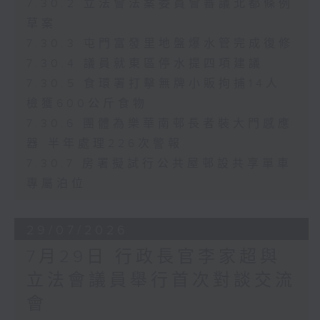
7.30.2 立法會法案委員會審議北都條例
草案
7.30.3 屯門富發里地盤爆水管完成復修
7.30.4 議員就東區停水提四項建議
7.30.5 食環署打擊無牌小販拘捕14人
檢獲600公斤食物
7.30.6 團體為樂華南邨長者裝大門感應
器 半年處理226次警報
7.30.7 房署擬試行公共屋邨設共享單車
專屬泊位
29/07/2026
7月29日 行政長官李家超與
立法會議員舉行首次對談交流
會