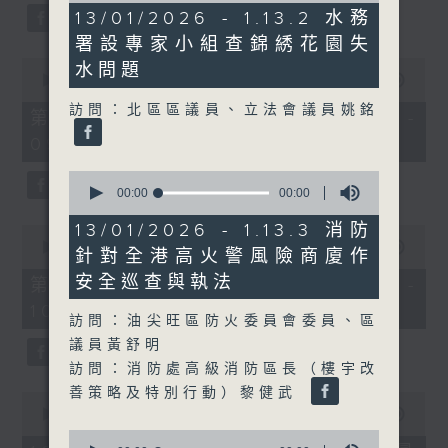
34
0
13/01/2026 - 1.13.2 水務
seconds
seconds
署設專家小組查錦綉花園失
0
水問題
seconds
00:00
52:00
of
訪問：北區區議員、立法會議員姚銘
52
第一部份 Part 1 (HKT 08:04 -
minutes,
09:00)
0
seconds
0
seconds
00:00
00:00
of
0
13/01/2026 - 1.13.3 消防
0
seconds
seconds
00:00
47:43
針對全港高火警風險商廈作
of
47
安全巡查與執法
第二部份 Part 2 (HKT 09:04 -
minutes,
10:00)
43
訪問：油尖旺區防火委員會委員、區
seconds
議員黃舒明
訪問：消防處高級消防區長（樓宇改
善策略及特別行動）黎健武
0
seconds
00:00
12:32
of
0
12