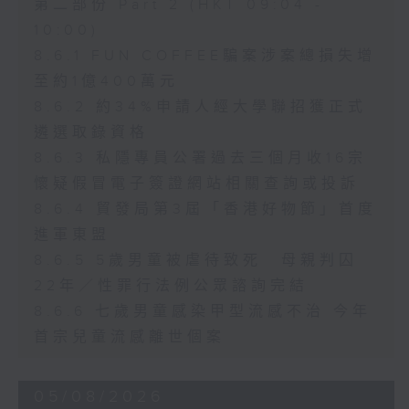
第二部份 Part 2 (HKT 09:04 -
10:00)
8.6.1 FUN COFFEE騙案涉案總損失增
至約1億400萬元
8.6.2 約34%申請人經大學聯招獲正式
遴選取錄資格
8.6.3 私隱專員公署過去三個月收16宗
懷疑假冒電子簽證網站相關查詢或投訴
8.6.4 貿發局第3屆「香港好物節」首度
進軍東盟
8.6.5 5歲男童被虐待致死 母親判囚
22年／性罪行法例公眾諮詢完結
8.6.6 七歲男童感染甲型流感不治 今年
首宗兒童流感離世個案
05/08/2026