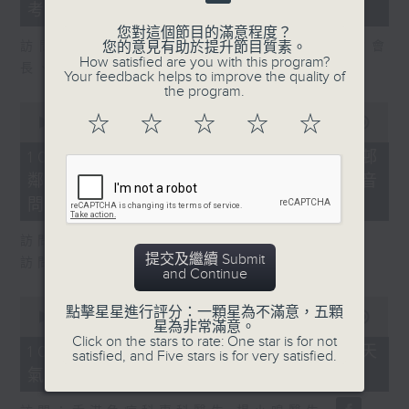
seconds
考
您對這個節目的滿意程度？
您的意見有助於提升節目質素。
訪問：粵港澳大灣區物業及設施管理聯合會會
How satisfied are you with this program?
長、市建局非執行董事 謝偉銓
Your feedback helps to improve the quality of
the program.
0
☆
☆
☆
☆
☆
seconds
00:00
27:23
of
27
10/08/2026 - 8.10.4 黃大仙上邨
minutes,
鄰里命案 兩人為上下層鄰居曾因噪音
23
seconds
問題投訴
訪問：精神科專科醫生 麥永接醫生
提交及繼續 Submit
訪問：房委會委員、立法會議員 梁文廣
and Continue
0
點擊星星進行評分：一顆星為不滿意，五顆
seconds
00:00
06:54
星為非常滿意。
of
Click on the stars to rate: One star is for not
6
10/08/2026 - 8.10.5 極端酷熱天
satisfied, and Five stars is for very satisfied.
minutes,
氣下 男子大埔行山暈倒不治
54
seconds