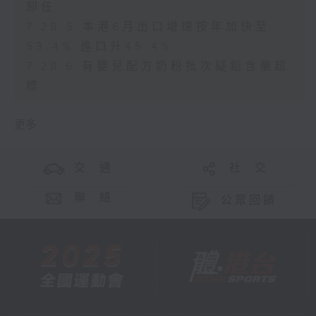
卸任
7.28.5 本港6月出口增速按年加快至
53.4% 進口升45.4%
7.28.6 有嬰兒配方奶粉批次疑鉛含量超
標
更多 ...
交 通
社 交
聯 絡
公眾回饋