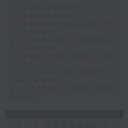
10:00)
8.3.1 醫管局家庭醫學診所8月15日起只
接受有來電顯示電話預約
8.3.2 地區諮詢會 李家超指北都大學城
可助港升級轉型
8.3.3 三鐵賽失蹤男子 大美督對開海面
救起送院後不治
8.3.4 新修訂竹棚及金屬棚架安全守則
刊憲生效
8.3.5 「1823」引進AI大數據試行語音
辨識提升處理效率
8.3.6 土瓜灣街市一魚檔魚缸水樣驗出
霍亂弧菌
31/07/2026
7月31日 港深簽署皇崗口岸一