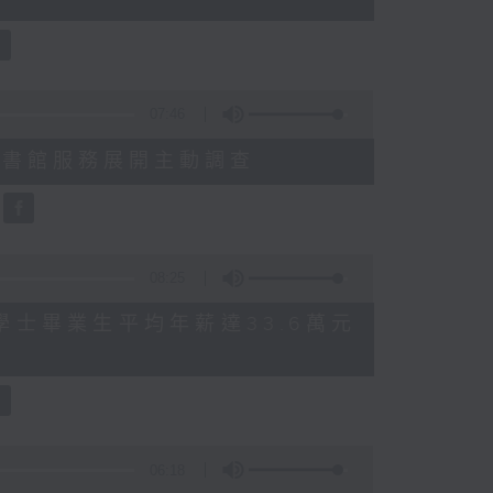
07:46
就三項圖書館服務展開主動調查
08:25
 八大學士畢業生平均年薪達33.6萬元
06:18