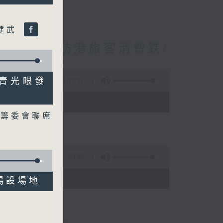
黎健武
境外開支增訪港旅客消費跌/
 十月實施
角型青光眼發
1:37:51
 - 10:00)
動籌委會聯席
50:50
)
商場設場地