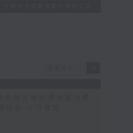
多區執法 打擊非法駕駛電動可移動工具
民境外開支增訪港旅客消費
理投訴 十月實施