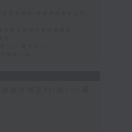
訪港旅客消費跌/粵港澳消委會合作
五年規劃土地和房屋政策建議
調查
達33.6萬元升2%
動可移動工具
涉案總損失增至約1億400萬