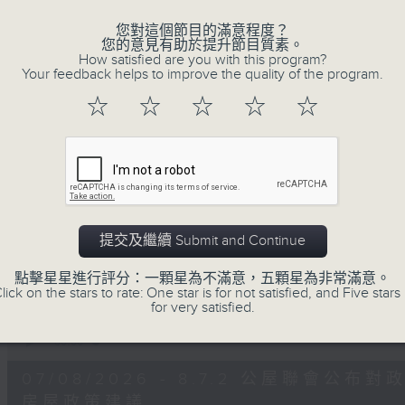
0
seconds
00:00
您對這個節目的滿意程度？
of
您的意見有助於提升節目質素。
47
第二部份 Part 2 (HKT 09:04 - 10:00
How satisfied are you with this program?
minutes,
Your feedback helps to improve the quality of the program.
11
seconds
Volume
☆
☆
☆
☆
☆
90%
0
seconds
00:00
of
29
07/08/2026 - 8.7.1 立法會
minutes,
37
跌/粵港澳消委會合作 一站式處理投訴 
seconds
Volume
提交及繼續 Submit and Continue
90%
訪問：立法會議員 姚柏良
點擊星星進行評分：一顆星為不滿意，五顆星為非常滿意。
訪問：立法會議員 陳凱欣
lick on the stars to rate: One star is for not satisfied, and Five stars 
for very satisfied.
0
seconds
00:00
of
15
07/08/2026 - 8.7.2 公屋聯會
minutes,
34
房屋政策建議