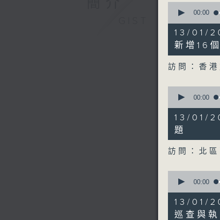
簡介
0
seconds
00:00
GIST
of
11
13/01
minutes,
16
新增16
seconds
90%
訪問：香港
0
seconds
00:00
of
7
13/01
minutes,
38
題
seconds
90%
訪問：北
0
seconds
00:00
of
21
13/01
minutes,
44
巡查與執