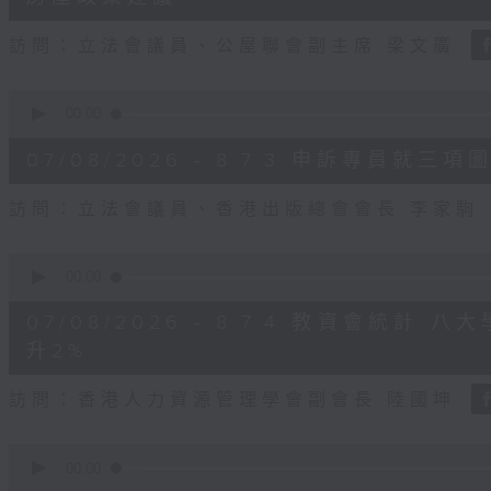
seconds
Volume
90%
訪問：立法會議員、公屋聯會副主席 梁文廣
0
seconds
00:00
of
7
07/08/2026 - 8.7.3 申訴專員
minutes,
46
seconds
Volume
訪問：立法會議員、香港出版總會會長 李家駒
90%
0
seconds
00:00
of
8
07/08/2026 - 8.7.4 教資會統計
minutes,
25
升2%
seconds
Volume
90%
訪問：香港人力資源管理學會副會長 陸國坤
0
seconds
00:00
of