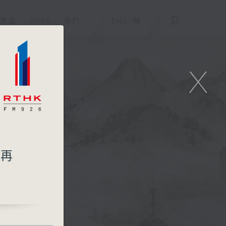
重溫
APPS
我們
ENG
/
簡
X
起再