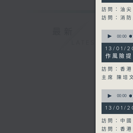
seconds
90%
訪問：油尖
訪問：消
最新
0
seconds
00:00
of
LATEST
14
13/01
minutes,
17
作風險提
seconds
90%
訪問：香港
主席 陳培
0
seconds
00:00
of
20
13/01
minutes,
30
seconds
訪問：中國
90%
訪問：香港