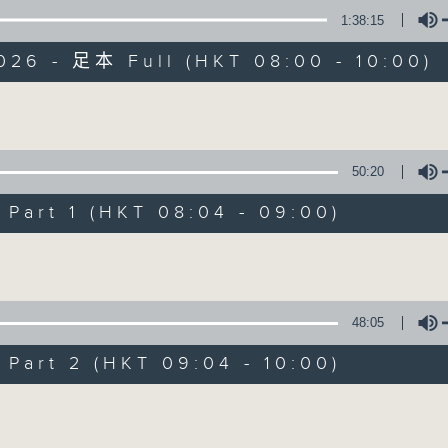
1:38:15
有觀點、有理據的意見交流。
026 - 足本 Full (HKT 08:00 - 10:00)
Volume
50:20
千禧年代
art 1 (HKT 08:04 - 09:00)
特備網頁
PODCASTS
所有集數
Volume
您喜歡這個節目嗎?
48:05
art 2 (HKT 09:04 - 10:00)
主持人：蕭洛汶
Volume
《千禧年代》