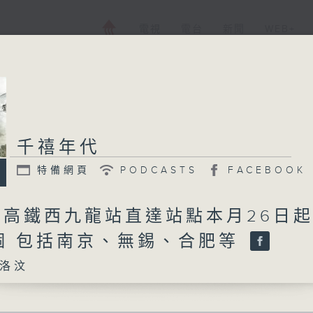
電視
電台
新聞
WEB+
千禧年代
特備網頁
PODCASTS
FACEBOOK
日 高鐵西九龍站直達站點本月26日
6個 包括南京、無錫、合肥等
洛汶