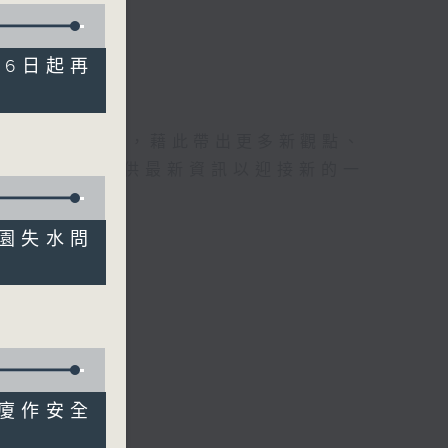
月26日起再
理據的意見交流，藉此帶出更多新觀點、
為廣大聽眾提供最新資訊以迎接新的一
綉花園失水問
險商廈作安全