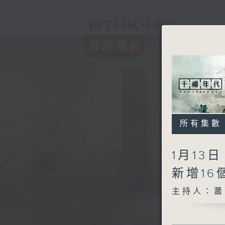
所有集數
1月13
新增1
主持人：蕭