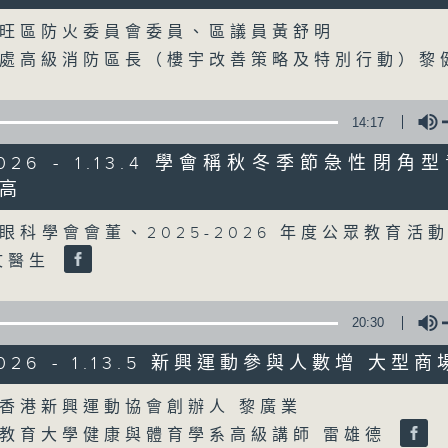
Volume
旺區防火委員會委員、區議員黃舒明
07/08/2026
防處高級消防區長（樓宇改善策略及特別行動）
8月7日 立法會研究指本港居民
粵港澳消委會合作 一站式處理投訴
14:17
0
/2026 - 1.13.4 學會稱秋冬季節急性閉
seconds
00:00
of
高
1
07/08/2026 - 足本 Full (HKT 08:00
Volume
hour,
37
眼科學會會董、2025-2026 年度公眾教育活
minutes,
51
文醫生
seconds
Volume
90%
0
seconds
00:00
20:30
of
50
第一部份 Part 1 (HKT 08:04 - 09:00
/2026 - 1.13.5 新興運動參與人數增 大型
minutes,
50
seconds
Volume
Volume
香港新興運動協會創辦人 黎廣業
90%
教育大學健康與體育學系高級講師 雷雄德