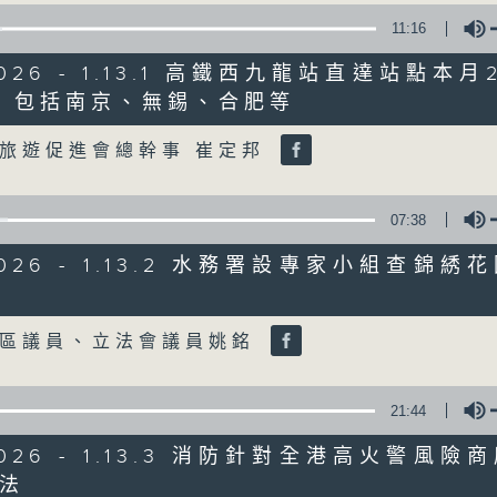
11:16
星期一至五
/2026 - 1.13.1 高鐵西九龍站直達站點本
聲音更立體 意見更多元
個 包括南京、無錫、合肥等
Volume
旅遊促進會總幹事 崔定邦
「千禧年代」鼓勵聽眾及嘉賓作有觀點、有
新意見、新角度。透過時事速遞，每日早晨
天。
07:38
/2026 - 1.13.2 水務署設專家小組查錦
監製：林嘉瑜
Volume
區區議員、立法會議員姚銘
21:44
/2026 - 1.13.3 消防針對全港高火警風
法