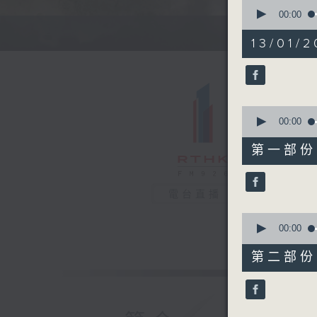
0
seconds
00:00
of
1
13/01/2
hour,
38
minutes,
15
seconds
90%
0
seconds
00:00
of
50
第一部份 P
minutes,
20
seconds
90%
電台直播
0
seconds
00:00
of
48
第二部份 P
minutes,
5
seconds
90%