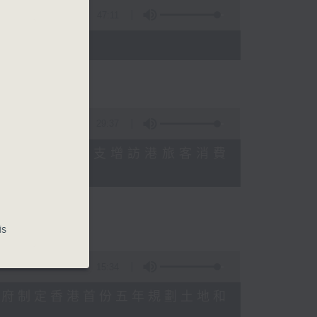
47:11
)
29:37
研究指本港居民境外開支增訪港旅客消費
十月實施
is
15:34
公布對政府制定香港首份五年規劃土地和