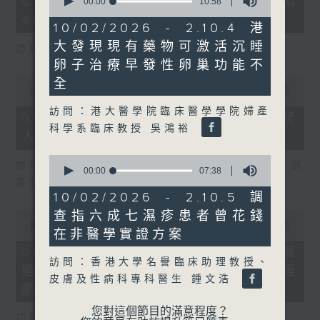
COFFEE騙案涉案總損失增至約1億
seconds
3
00:00
10:58
of
seconds
400萬元
10
10/02/2026 - 2.10.4 港
minutes,
大發現現有藥物可激活沉睡
58
訪問：立法會議員 吳傑莊
seconds
卵子治療早發性卵巢功能不
0
全
seconds
00:00
15:00
of
訪問：港大醫學院臨床醫學學院婦產
15
06/08/2026 - 8.6.2 約34%申請
minutes,
科學系臨床教授 吳鴻裕
人經大學聯招獲正式遴選取錄資格
0
seconds
0
訪問：香港中文大學入學及學生資助處處長 劉
seconds
00:00
07:38
of
善雅
7
10/02/2026 - 2.10.5 調
minutes,
0
查指六成七濕疹患者曾花錢
38
seconds
00:00
08:30
seconds
在非醫學實證方案
of
8
06/08/2026 - 8.6.3 私隱專員公署
minutes,
訪問：香港大學名譽臨床助理教授、
過去三個月收16宗懷疑假冒電子簽證
30
皮膚及性病科專科醫生 鍾文浩
seconds
網站相關查詢或投訴
您對這個節目的滿意程度？
訪問：個人資料私隱專員 鍾麗玲