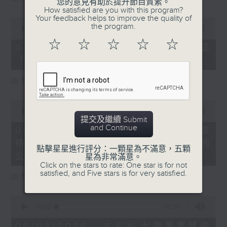
您的意見有助於提升節目質素。
How satisfied are you with this program?
Your feedback helps to improve the quality of
0
the program.
seconds
00:00
16:03
of
☆
☆
☆
☆
☆
16
06/08/2026 - 8.6.4 貿發局第3屆
minutes,
「香港好物節」首度進軍東盟
3
seconds
訪問：香港貿易發展局副總裁 鍾永喜
0
seconds
00:00
14:11
提交及繼續 Submit
of
and Continue
14
06/08/2026 - 8.6.5 5歲男童被虐
minutes,
待致死 母親判囚22年／性罪行法例
11
點擊星星進行評分：一顆星為不滿意，五顆
seconds
公眾諮詢完結
星為非常滿意。
Click on the stars to rate: One star is for not
satisfied, and Five stars is for very satisfied.
訪問：防止虐待兒童會總幹事 婁小君
0
seconds
00:00
05:35
of
5
06/08/2026 - 8.6.6 七歲男童感染