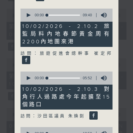
0
0
seconds
seconds
00:00
09:40
00:00
56:10
of
of
9
56
10/02/2026 - 2.10.2 旅
第一部份 Part 1 (HKT 08:04 -
minutes,
minutes,
監局料內地春節黃金周有
09:00)
40
10
seconds
seconds
2200內地團來港
訪問：旅遊促進會總幹事 崔定邦
0
seconds
00:00
56:09
of
0
56
第二部份 Part 2 (HKT 09:04 -
seconds
00:00
05:52
minutes,
of
10:00)
9
5
10/02/2026 - 2.10.3 對
seconds
minutes,
角行人過路處今年起擴至15
52
seconds
個路口
0
seconds
00:00
16:03
訪問：沙田區議員 朱煥釗
of
16
06/08/2026 - 8.6.1 FUN
0
minutes,