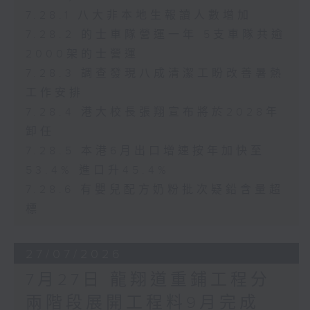
7.28.1 八大非本地生報讀人數增加
7.28.2 的士車隊營運一年 5支車隊共逾
2000架的士營運
7.28.3 調查發現八成清潔工盼改善暑熱
工作安排
7.28.4 港大校長張翔宣布將於2028年
卸任
7.28.5 本港6月出口增速按年加快至
53.4% 進口升45.4%
7.28.6 有嬰兒配方奶粉批次疑鉛含量超
標
27/07/2026
7月27日 龍翔道重鋪工程分
兩階段展開工程料9月完成