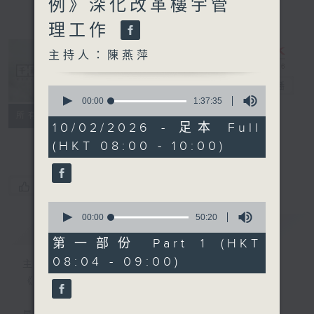
例》深化改革樓宇管
理工作
主持人：陳燕萍
千禧年代
電台直播
0
seconds
00:00
1:37:35
of
特備網頁
PODCASTS
所有集數
1
10/02/2026 - 足本 Full
FACEBOOK
hour,
(HKT 08:00 - 10:00)
37
minutes,
35
seconds
您喜歡這個節目嗎?
0
seconds
00:00
50:20
簡介
GIST
of
50
第一部份 Part 1 (HKT
minutes,
08:04 - 09:00)
20
主持人：陳燕萍
seconds
《千禧年代》