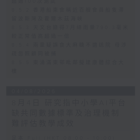
超過100次測試
8.5.2 香港船東會稱近百艘會員船隻滯
留波斯灣及霍爾木茲海峽
8.5.3 天文台錄得7月總雨量790.3毫米
較正常值高超過一倍
8.5.4 兩童疑誤食大麻糖不適送院 母涉
疏忽照顧同被捕
8.5.5 東涌滿東邨毗鄰擬建康體綜合大
樓
04/08/2026
8月4日 研究指中小學AI平台
缺共同數據標準及治理機制
難評估教學成效
足本 Full (HKT 08:00 - 10:00)