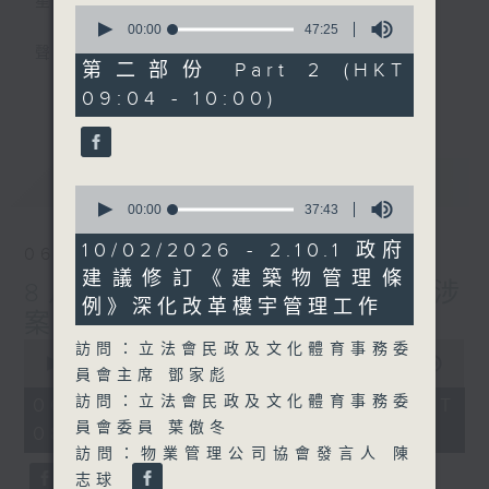
星期一至五
0
seconds
00:00
47:25
of
聲音更立體 意見更多元
47
第二部份 Part 2 (HKT
minutes,
更多...
09:04 - 10:00)
25
「千禧年代」鼓勵聽眾及嘉賓作有觀點、有理
seconds
據的意見交流，藉此帶出更多新觀點、新意
見、新角度。透過時事速遞，每日早晨為廣大
最新
LATEST
聽眾提供最新資訊以迎接新的一天。
0
seconds
00:00
37:43
of
監製：林嘉瑜
37
10/02/2026 - 2.10.1 政府
06/08/2026
minutes,
建議修訂《建築物管理條
43
8月6日 FUN COFFEE騙案涉
seconds
例》深化改革樓宇管理工作
案總損失增至約1億400萬元
0
訪問：立法會民政及文化體育事務委
seconds
00:00
1:51:59
員會主席 鄧家彪
of
1
訪問：立法會民政及文化體育事務委
06/08/2026 - 足本 Full (HKT
hour,
員會委員 葉傲冬
08:04 - 10:00)
51
minutes,
訪問：物業管理公司協會發言人 陳
59
志球
seconds