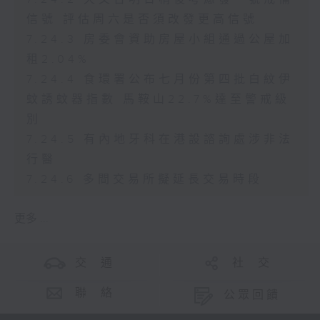
信號 評估周六是否須改發更高信號
7.24.3 房委會資助房屋小組通過公屋加
租2.04%
7.24.4 食環署公布七月份第四批白紋伊
蚊誘蚊器指數 馬鞍山22.7%達至警戒級
別
7.24.5 有內地牙科在港設諮詢處涉非法
行醫
7.24.6 多間交易所擬延長交易時段
更多 ...
交 通
社 交
聯 絡
公眾回饋