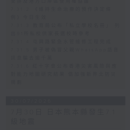
安排及港方口岸區使用權協議
7.31.2 《維持生命治療的預作決定條
例》今日生效
7.31.3 教育局公布「私立學校名冊」 列
出91所私校供家長選校時參考
7.31.4 屯興路緊急水管維修工程完成
7.31.5 男子被偽冒父親WhatsApp語音
訊息騙去逾千萬
7.31.6 紅十字會公布香港災害風險與應
對能力地圖研究結果 倡加強新界北防災
規劃
30/07/2026
7月30日 日本熊本縣發生7.1
級地震