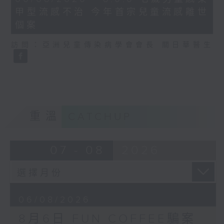
minutes,
甲型流感不治 今年首宗兒童流感離世
35
seconds
個案
訪問：亞洲兒童傳染病學會會長 關日華醫生
重溫
CATCHUP
07 - 08
2026
06/08/2026
8月6日 FUN COFFEE騙案