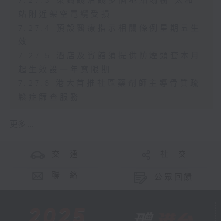
7.27.3 東鐵綫沿綫多個地點塌樹 太和
站附近架空電纜受損
7.27.4 預設醫療指示相關條例星期五生
效
7.27.5 酒店及賓館須提供防煙頭套本月
起生效設一年寬限期
7.27.6 港大首推社區藥劑師主導骨質疏
鬆症篩查服務
更多 ...
交 通
社 交
聯 絡
公眾回饋