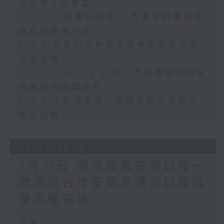
可助港升級轉型
8.3.3 三鐵賽失蹤男子 大美督對開海面
救起送院後不治
8.3.4 新修訂竹棚及金屬棚架安全守則
刊憲生效
8.3.5 「1823」引進AI大數據試行語音
辨識提升處理效率
8.3.6 土瓜灣街市一魚檔魚缸水樣驗出
霍亂弧菌
31/07/2026
7月31日 港深簽署皇崗口岸一
地兩檢合作安排及港方口岸區
使用權協議
足本 Full (HKT 08:00 - 10:00)