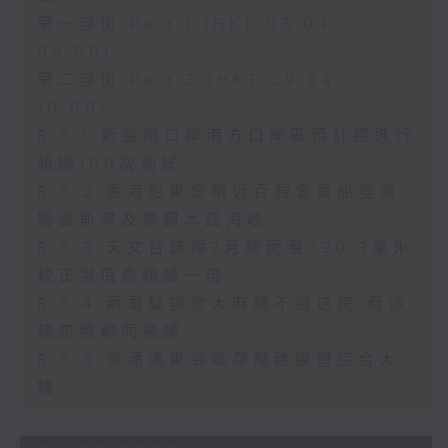
第一部份 Part 1 (HKT 08:04 -
09:00)
第二部份 Part 2 (HKT 09:04 -
10:00)
8.5.1 新皇崗口岸港方口岸區預計將進行
超過100次測試
8.5.2 香港船東會稱近百艘會員船隻滯
留波斯灣及霍爾木茲海峽
8.5.3 天文台錄得7月總雨量790.3毫米
較正常值高超過一倍
8.5.4 兩童疑誤食大麻糖不適送院 母涉
疏忽照顧同被捕
8.5.5 東涌滿東邨毗鄰擬建康體綜合大
樓