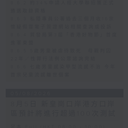
8.6.2 約34%申請人經大學聯招獲正式
遴選取錄資格
8.6.3 私隱專員公署過去三個月收16宗
懷疑假冒電子簽證網站相關查詢或投訴
8.6.4 貿發局第3屆「香港好物節」首度
進軍東盟
8.6.5 5歲男童被虐待致死 母親判囚
22年／性罪行法例公眾諮詢完結
8.6.6 七歲男童感染甲型流感不治 今年
首宗兒童流感離世個案
05/08/2026
8月5日 新皇崗口岸港方口岸
區預計將進行超過100次測試
足本 Full (HKT 08:00 - 10:00)