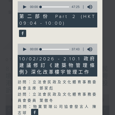
星期一至五
0
seconds
00:00
47:25
of
聲音更立體 意見更多元
47
第二部份 Part 2 (HKT
minutes,
更多...
09:04 - 10:00)
25
「千禧年代」鼓勵聽眾及嘉賓作有觀點、有理
seconds
據的意見交流，藉此帶出更多新觀點、新意
見、新角度。透過時事速遞，每日早晨為廣大
最新
LATEST
聽眾提供最新資訊以迎接新的一天。
0
seconds
00:00
37:43
of
監製：林嘉瑜
37
10/02/2026 - 2.10.1 政府
07/08/2026
minutes,
建議修訂《建築物管理條
43
8月7日 立法會研究指本港居民
seconds
例》深化改革樓宇管理工作
境外開支增訪港旅客消費跌/粵
港澳消委會合作 一站式處理投
訪問：立法會民政及文化體育事務委
員會主席 鄧家彪
訴 十月實施
訪問：立法會民政及文化體育事務委
0
seconds
00:00
1:37:51
員會委員 葉傲冬
of
訪問：物業管理公司協會發言人 陳
1
07/08/2026 - 足本 Full (HKT
hour,
志球