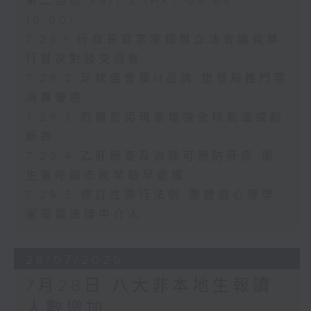
第二部份 Part 2 (HKT 09:04 -
10:00)
7.29.1 行政長官李家超與立法會議員舉
行首次對談交流會
7.29.2 足球盛會獲M品牌 旅發局推門票
消費優惠
7.29.3 厄爾尼諾現象增強全球氣溫或創
新高
7.29.4 乙肝篩查及治理可預防肝癌 衞
生署呼籲市民早驗早處理
7.29.5 修訂性罪行法例 團體倡心理學
家等當法律中介人
28/07/2026
7月28日 八大非本地生報讀
人數增加