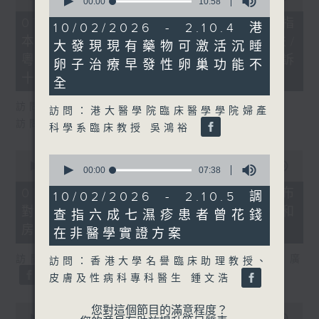
seconds
00:00
10:58
of
of
29
07/08/2026 - 8.7.1 立法會研究指
10
10/02/2026 - 2.10.4 港
minutes,
minutes,
本港居民境外開支增訪港旅客消費跌/
37
大發現現有藥物可激活沉睡
58
seconds
seconds
粵港澳消委會合作 一站式處理投訴
卵子治療早發性卵巢功能不
十月實施
全
訪問：立法會議員 姚柏良
訪問：港大醫學院臨床醫學學院婦產
訪問：立法會議員 陳凱欣
科學系臨床教授 吳鴻裕
0
0
seconds
00:00
15:34
seconds
00:00
07:38
of
of
15
07/08/2026 - 8.7.2 公屋聯會公布
7
10/02/2026 - 2.10.5 調
minutes,
minutes,
對政府制定香港首份五年規劃土地和
34
查指六成七濕疹患者曾花錢
38
seconds
seconds
房屋政策建議
在非醫學實證方案
訪問：立法會議員、公屋聯會副主席 梁文廣
訪問：香港大學名譽臨床助理教授、
皮膚及性病科專科醫生 鍾文浩
0
您對這個節目的滿意程度？
seconds
00:00
07:46