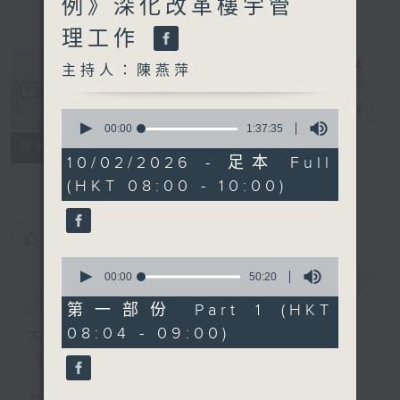
例》深化改革樓宇管
理工作
主持人：陳燕萍
千禧年代
電台直播
0
seconds
00:00
1:37:35
of
特備網頁
PODCASTS
所有集數
1
10/02/2026 - 足本 Full
FACEBOOK
hour,
(HKT 08:00 - 10:00)
37
minutes,
35
seconds
您喜歡這個節目嗎?
0
seconds
00:00
50:20
簡介
GIST
of
50
第一部份 Part 1 (HKT
minutes,
08:04 - 09:00)
20
主持人：陳燕萍
seconds
《千禧年代》