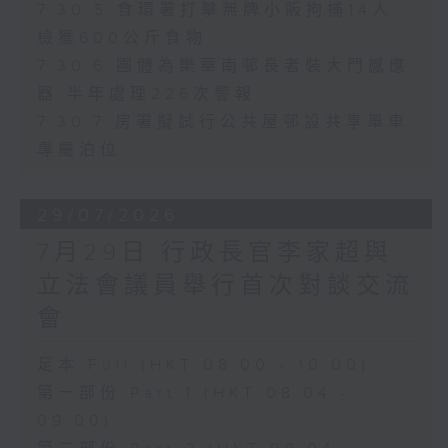
7.30.5 食環署打擊無牌小販拘捕14人
檢獲600公斤食物
7.30.6 團體為樂華南邨長者裝大門感應
器 半年處理226次警報
7.30.7 房署擬試行公共屋邨設共享單車
專屬泊位
29/07/2026
7月29日 行政長官李家超與
立法會議員舉行首次對談交流
會
足本 Full (HKT 08:00 - 10:00)
第一部份 Part 1 (HKT 08:04 -
09:00)