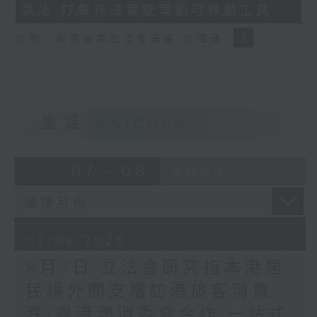
執法 打擊非法駕駛電動可移動工具
18
seconds
訪問：新界東南立法會議員 方國珊
重溫
CATCHUP
07 - 08
2026
07/08/2026
8月7日 立法會研究指本港居
民境外開支增訪港旅客消費
跌/粵港澳消委會合作 一站式