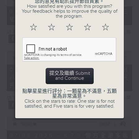
您的意見有助於提升節目質素。
of
How satisfied are you with this program?
7
Your feedback helps to improve the quality of
07/08/2026 - 8.7.3 申訴專員就三
minutes,
the program.
項圖書館服務展開主動調查
46
seconds
☆
☆
☆
☆
☆
訪問：立法會議員、香港出版總會會長 李家駒
0
seconds
00:00
08:25
of
8
07/08/2026 - 8.7.4 教資會統計
minutes,
提交及繼續 Submit
八大學士畢業生平均年薪達33.6萬元
25
and Continue
seconds
升2%
點擊星星進行評分：一顆星為不滿意，五顆
星為非常滿意。
訪問：香港人力資源管理學會副會長 陸國坤
Click on the stars to rate: One star is for not
satisfied, and Five stars is for very satisfied.
0
seconds
00:00
06:18
of
6
07/08/2026 - 8.7.5 警方全港多區
minutes,