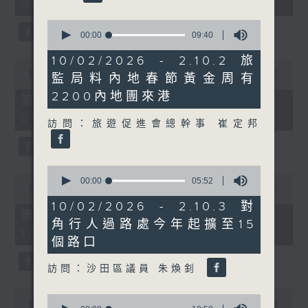
08:00 - 10:00)
37
minutes,
0
51
seconds
00:00
09:40
seconds
of
9
10/02/2026 - 2.10.2 旅
0
minutes,
seconds
00:00
50:50
監局料內地春節黃金周有
40
of
seconds
2200內地團來港
50
第一部份 Part 1 (HKT 08:04 -
minutes,
09:00)
50
訪問：旅遊促進會總幹事 崔定邦
seconds
0
0
seconds
00:00
05:52
seconds
00:00
47:11
of
of
5
10/02/2026 - 2.10.3 對
47
minutes,
第二部份 Part 2 (HKT 09:04 -
minutes,
角行人過路處今年起擴至15
52
10:00)
11
seconds
個路口
seconds
訪問：沙田區議員 朱煥釗
0
0
seconds
00:00
29:37