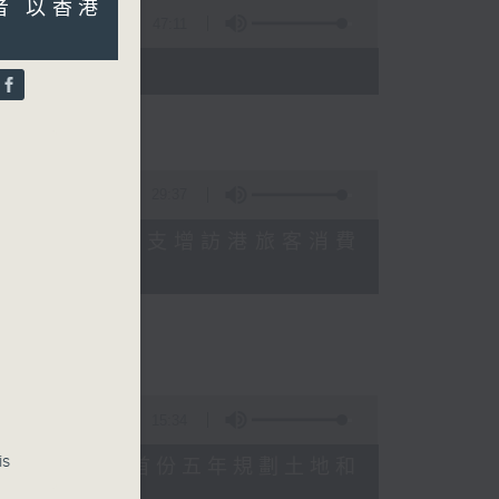
學者 以香港
47:11
)
29:37
研究指本港居民境外開支增訪港旅客消費
十月實施
15:34
is
公布對政府制定香港首份五年規劃土地和