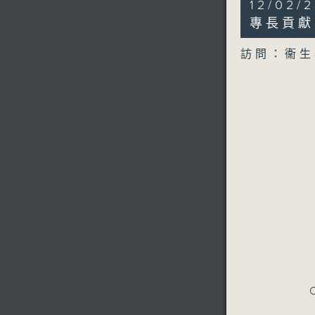
12/02
minutes,
24
專長貢獻
seconds
90%
訪問：衞生
C