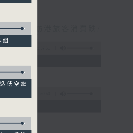
境外開支增訪港旅客消費跌/
 十月實施
作組
1:37:51
 - 10:00)
 打造低空旅
50:50
)