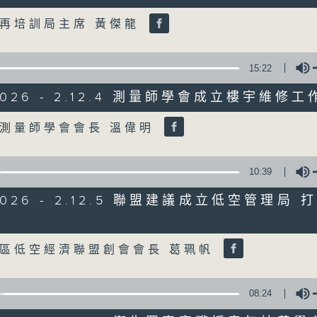
Volume
再培訓局主席 黃傑龍
07/08/2026
8月7日 立法會研究指本港居民
15:22
粵港澳消委會合作 一站式處理投訴
/2026 - 2.12.4 測量師學會成立樓宇維修工
0
seconds
00:00
Volume
of
測量師學會會長 溫偉明
1
07/08/2026 - 足本 Full (HKT 08:00
hour,
37
minutes,
10:39
51
seconds
Volume
/2026 - 2.12.5 聯盟建議成立低空管理局
90%
0
seconds
00:00
Volume
of
50
區低空經濟聯盟創會會長 葛珮帆
第一部份 Part 1 (HKT 08:04 - 09:00
minutes,
50
seconds
Volume
90%
08:24