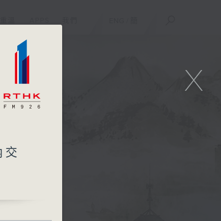
重溫
APPS
我們
ENG
/
簡
X
內交