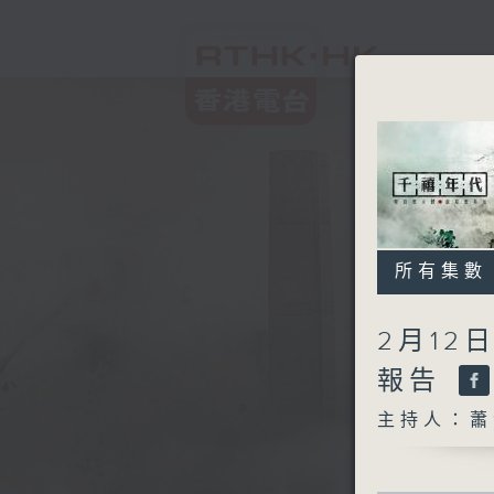
所有集數
2月12
報告
主持人：蕭