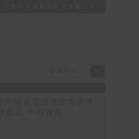
多區執法 打擊非法駕駛電動可移動工具
民境外開支增訪港旅客消費
理投訴 十月實施