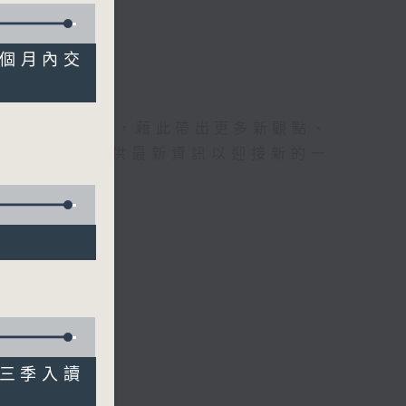
求一個月內交
理據的意見交流，藉此帶出更多新觀點、
為廣大聽眾提供最新資訊以迎接新的一
度首三季入讀