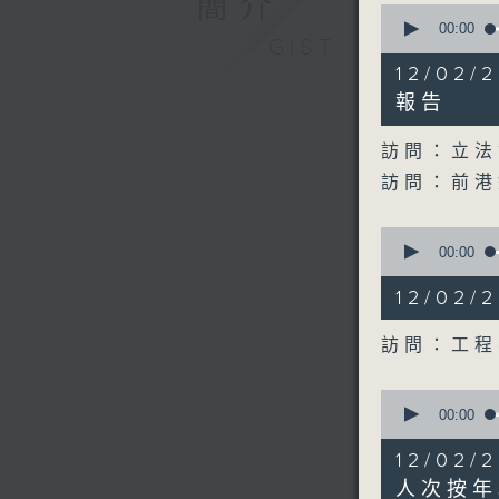
簡介
0
seconds
00:00
GIST
of
24
12/02
minutes,
11
報告
seconds
90%
訪問：立法
訪問：前港
0
seconds
00:00
of
9
12/02
minutes,
34
seconds
訪問：工程
90%
0
seconds
00:00
of
5
12/02
minutes,
25
人次按年