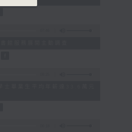
07:46
就三項圖書館服務展開主動調查
08:25
 八大學士畢業生平均年薪達33.6萬元
06:18