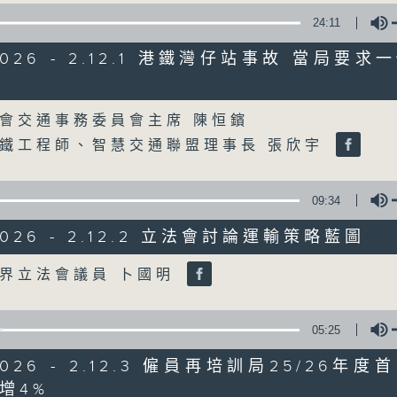
24:11
星期一至五
/2026 - 2.12.1 港鐵灣仔站事故 當局要
聲音更立體 意見更多元
Volume
會交通事務委員會主席 陳恒鑌
「千禧年代」鼓勵聽眾及嘉賓作有觀點、有
鐵工程師、智慧交通聯盟理事長 張欣宇
新意見、新角度。透過時事速遞，每日早晨
天。
09:34
監製：林嘉瑜
/2026 - 2.12.2 立法會討論運輸策略藍圖
Volume
界立法會議員 卜國明
05:25
/2026 - 2.12.3 僱員再培訓局25/26年
增4%