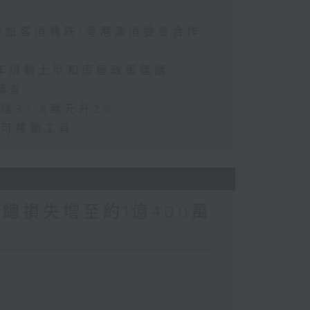
訪港旅客消費跌/粵港澳消委會合作
五年規劃土地和房屋政策建議
調查
達33.6萬元升2%
動可移動工具
涉案總損失增至約1億400萬