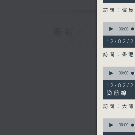
seconds
90%
訪問：僱員
0
seconds
00:00
最新
of
15
12/02
LATEST
minutes,
22
seconds
訪問：香港
90%
0
seconds
00:00
of
10
12/02
minutes,
39
遊航線
seconds
90%
訪問：大灣
0
seconds
00:00
of
8