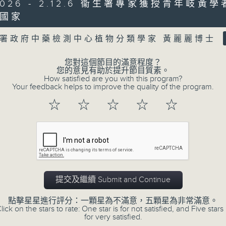
0
/2026 - 2.12.6 衞生署專家獲授青年岐黃
seconds
00:00
國家
of
Volume
47
第二部份 Part 2 (HKT 09:04 - 10:00
minutes,
署政府中藥檢測中心植物分類學家 黃麗麗博士
11
seconds
Volume
90%
您對這個節目的滿意程度？
您的意見有助於提升節目質素。
How satisfied are you with this program?
0
Your feedback helps to improve the quality of the program.
seconds
00:00
of
☆
☆
☆
☆
☆
29
07/08/2026 - 8.7.1 立法會
minutes,
37
跌/粵港澳消委會合作 一站式處理投訴 
seconds
Volume
90%
訪問：立法會議員 姚柏良
訪問：立法會議員 陳凱欣
提交及繼續 Submit and Continue
0
seconds
00:00
of
點擊星星進行評分：一顆星為不滿意，五顆星為非常滿意。
15
lick on the stars to rate: One star is for not satisfied, and Five stars 
07/08/2026 - 8.7.2 公屋聯會
minutes,
for very satisfied.
34
房屋政策建議