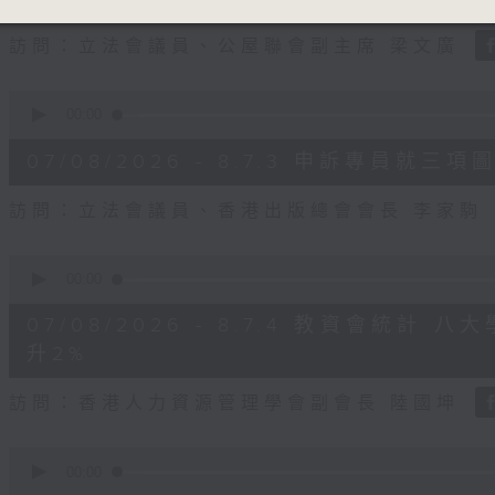
seconds
Volume
90%
訪問：立法會議員、公屋聯會副主席 梁文廣
0
seconds
00:00
of
7
07/08/2026 - 8.7.3 申訴專員
minutes,
46
seconds
Volume
訪問：立法會議員、香港出版總會會長 李家駒
90%
0
seconds
00:00
of
8
07/08/2026 - 8.7.4 教資會統計
minutes,
25
升2%
seconds
Volume
90%
訪問：香港人力資源管理學會副會長 陸國坤
0
seconds
00:00
of