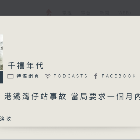
電視
電台
新聞
WEB+
千禧年代
特備網頁
PODCASTS
FACEBOOK
日 港鐵灣仔站事故 當局要求一個月
洛汶