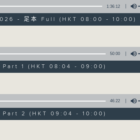
1:36:12
有觀點、有理據的意見交流。
026 - 足本 Full (HKT 08:00 - 10:00)
Volume
50:00
千禧年代
art 1 (HKT 08:04 - 09:00)
特備網頁
PODCASTS
所有集數
Volume
您喜歡這個節目嗎?
46:22
art 2 (HKT 09:04 - 10:00)
主持人：蕭洛汶
Volume
《千禧年代》