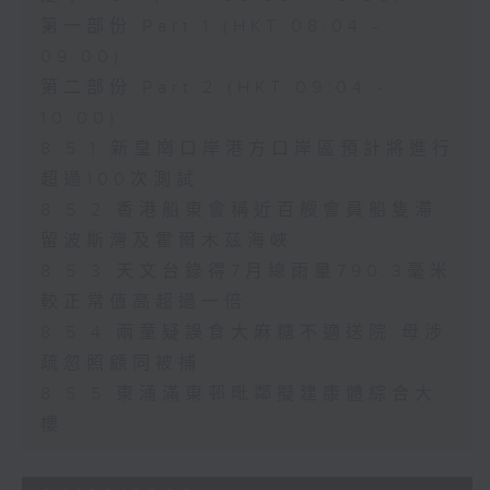
第一部份 Part 1 (HKT 08:04 -
09:00)
第二部份 Part 2 (HKT 09:04 -
10:00)
8.5.1 新皇崗口岸港方口岸區預計將進行
超過100次測試
8.5.2 香港船東會稱近百艘會員船隻滯
留波斯灣及霍爾木茲海峽
8.5.3 天文台錄得7月總雨量790.3毫米
較正常值高超過一倍
8.5.4 兩童疑誤食大麻糖不適送院 母涉
疏忽照顧同被捕
8.5.5 東涌滿東邨毗鄰擬建康體綜合大
樓