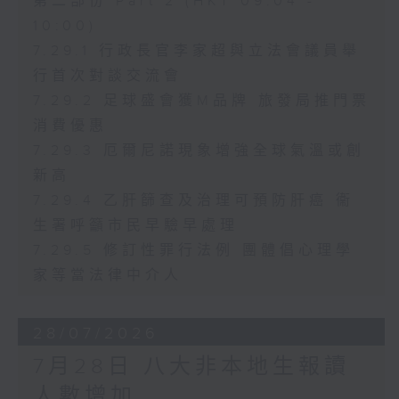
第二部份 Part 2 (HKT 09:04 -
10:00)
7.29.1 行政長官李家超與立法會議員舉
行首次對談交流會
7.29.2 足球盛會獲M品牌 旅發局推門票
消費優惠
7.29.3 厄爾尼諾現象增強全球氣溫或創
新高
7.29.4 乙肝篩查及治理可預防肝癌 衞
生署呼籲市民早驗早處理
7.29.5 修訂性罪行法例 團體倡心理學
家等當法律中介人
28/07/2026
7月28日 八大非本地生報讀
人數增加