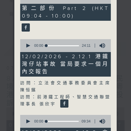
星期一至五
of
46
第二部份 Part 2 (HKT
minutes,
聲音更立體 意見更多元
09:04 - 10:00)
22
seconds
更多...
「千禧年代」鼓勵聽眾及嘉賓作有觀點、有理
據的意見交流，藉此帶出更多新觀點、新意
0
見、新角度。透過時事速遞，每日早晨為廣大
seconds
00:00
24:11
最新
LATEST
聽眾提供最新資訊以迎接新的一天。
of
24
12/02/2026 - 2.12.1 港鐵
minutes,
監製：林嘉瑜
灣仔站事故 當局要求一個月
11
07/08/2026
seconds
內交報告
8月7日 立法會研究指本港居民
訪問：立法會交通事務委員會主席
境外開支增訪港旅客消費跌/粵
陳恒鑌
港澳消委會合作 一站式處理投
訪問：前港鐵工程師、智慧交通聯盟
訴 十月實施
理事長 張欣宇
0
seconds
00:00
1:37:51
0
of
seconds
00:00
09:34
1
07/08/2026 - 足本 Full (HKT
of
hour,
9