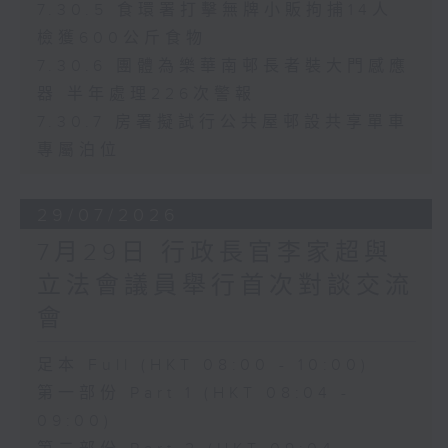
7.30.5 食環署打擊無牌小販拘捕14人
檢獲600公斤食物
7.30.6 團體為樂華南邨長者裝大門感應
器 半年處理226次警報
7.30.7 房署擬試行公共屋邨設共享單車
專屬泊位
29/07/2026
7月29日 行政長官李家超與
立法會議員舉行首次對談交流
會
足本 Full (HKT 08:00 - 10:00)
第一部份 Part 1 (HKT 08:04 -
09:00)