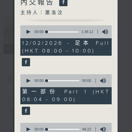
內交報告
主持人：蕭洛汶
0
seconds
00:00
1:36:12
千禧年代
電台直播
of
1
12/02/2026 - 足本 Full
hour,
特備網頁
PODCASTS
所有集數
(HKT 08:00 - 10:00)
36
minutes,
FACEBOOK
12
seconds
0
您喜歡這個節目嗎?
seconds
00:00
50:00
of
50
第一部份 Part 1 (HKT
minutes,
簡介
GIST
08:04 - 09:00)
0
seconds
主持人：蕭洛汶
《千禧年代》
0
seconds
00:00
46:22