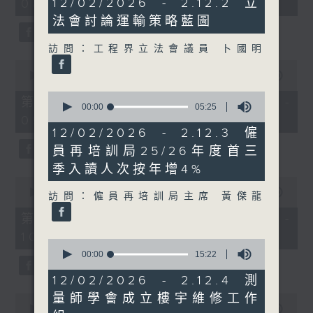
12/02/2026 - 2.12.2 立
08:00 - 10:00)
37
minutes,
minutes,
法會討論運輸策略藍圖
34
51
seconds
seconds
訪問：工程界立法會議員 卜國明
0
seconds
00:00
50:50
of
0
50
第一部份 Part 1 (HKT 08:04 -
seconds
00:00
05:25
minutes,
of
09:00)
50
5
12/02/2026 - 2.12.3 僱
seconds
minutes,
員再培訓局25/26年度首三
25
seconds
季入讀人次按年增4%
0
seconds
00:00
47:11
訪問：僱員再培訓局主席 黃傑龍
of
47
第二部份 Part 2 (HKT 09:04 -
minutes,
10:00)
11
0
seconds
seconds
00:00
15:22
of
15
12/02/2026 - 2.12.4 測
minutes,
量師學會成立樓宇維修工作
0
22
seconds
00:00
29:37
seconds