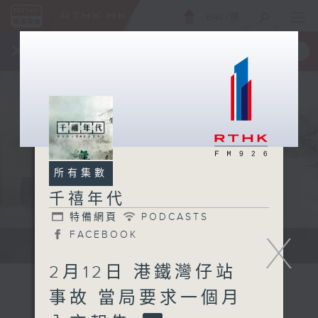
ENG
/
簡
×
全新 RTHK On The Go
取得
一手掌握 RTHK 電台、電視節目
所有集數
千禧年代
特備網頁
PODCASTS
X
FACEBOOK
有觀點、有理據的意見交流。
2月12日 港鐵灣仔站
事故 當局要求一個月