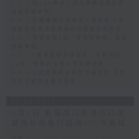
8.6.2 約34%申請人經大學聯招獲正式
遴選取錄資格
8.6.3 私隱專員公署過去三個月收16宗
懷疑假冒電子簽證網站相關查詢或投訴
8.6.4 貿發局第3屆「香港好物節」首度
進軍東盟
8.6.5 5歲男童被虐待致死 母親判囚
22年／性罪行法例公眾諮詢完結
8.6.6 七歲男童感染甲型流感不治 今年
首宗兒童流感離世個案
05/08/2026
8月5日 新皇崗口岸港方口岸
區預計將進行超過100次測試
足本 Full (HKT 08:00 - 10:00)