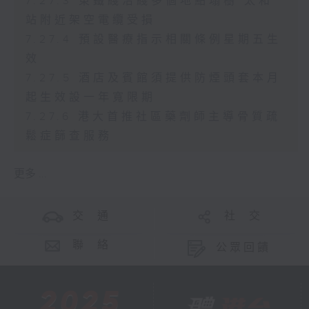
7.27.3 東鐵綫沿綫多個地點塌樹 太和
站附近架空電纜受損
7.27.4 預設醫療指示相關條例星期五生
效
7.27.5 酒店及賓館須提供防煙頭套本月
起生效設一年寬限期
7.27.6 港大首推社區藥劑師主導骨質疏
鬆症篩查服務
更多 ...
交 通
社 交
聯 絡
公眾回饋