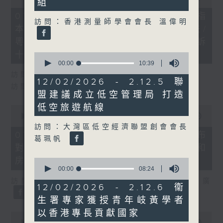
組
of
29
07/08/2026 - 8.7.1 立法會研究指
minutes,
訪問：香港測量師學會會長 溫偉明
本港居民境外開支增訪港旅客消費跌/
37
seconds
粵港澳消委會合作 一站式處理投訴
十月實施
0
seconds
00:00
10:39
of
訪問：立法會議員 姚柏良
10
12/02/2026 - 2.12.5 聯
訪問：立法會議員 陳凱欣
minutes,
盟建議成立低空管理局 打造
39
seconds
低空旅遊航線
0
seconds
00:00
15:34
of
訪問：大灣區低空經濟聯盟創會會長
15
07/08/2026 - 8.7.2 公屋聯會公布
葛珮帆
minutes,
對政府制定香港首份五年規劃土地和
34
seconds
房屋政策建議
0
seconds
00:00
08:24
of
訪問：立法會議員、公屋聯會副主席 梁文廣
8
12/02/2026 - 2.12.6 衞
minutes,
生署專家獲授青年岐黃學者
24
seconds
以香港專長貢獻國家
0
seconds
00:00
07:46