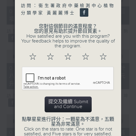
of
訪問：衞生署政府中藥檢測中心植物
7
07/08/2026 - 8.7.3 申訴專員就三
分類學家 黃麗麗博士
minutes,
項圖書館服務展開主動調查
46
seconds
您對這個節目的滿意程度？
您的意見有助於提升節目質素。
訪問：立法會議員、香港出版總會會長 李家駒
How satisfied are you with this program?
Your feedback helps to improve the quality of
the program.
0
☆
☆
☆
☆
☆
seconds
00:00
08:25
of
8
07/08/2026 - 8.7.4 教資會統計
minutes,
八大學士畢業生平均年薪達33.6萬元
25
seconds
升2%
訪問：香港人力資源管理學會副會長 陸國坤
提交及繼續 Submit
and Continue
0
點擊星星進行評分：一顆星為不滿意，五顆
seconds
00:00
06:18
星為非常滿意。
of
Click on the stars to rate: One star is for not
6
07/08/2026 - 8.7.5 警方全港多區
satisfied, and Five stars is for very satisfied.
minutes,