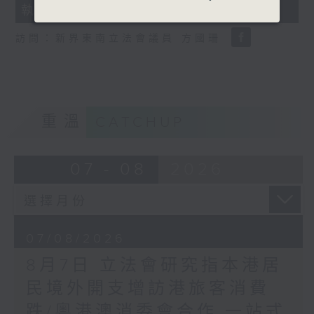
執法 打擊非法駕駛電動可移動工具
18
seconds
訪問：新界東南立法會議員 方國珊
重溫
CATCHUP
07 - 08
2026
07/08/2026
8月7日 立法會研究指本港居
民境外開支增訪港旅客消費
跌/粵港澳消委會合作 一站式