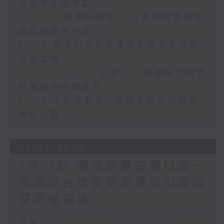
可助港升級轉型
8.3.3 三鐵賽失蹤男子 大美督對開海面
救起送院後不治
8.3.4 新修訂竹棚及金屬棚架安全守則
刊憲生效
8.3.5 「1823」引進AI大數據試行語音
辨識提升處理效率
8.3.6 土瓜灣街市一魚檔魚缸水樣驗出
霍亂弧菌
31/07/2026
7月31日 港深簽署皇崗口岸一
地兩檢合作安排及港方口岸區
使用權協議
足本 Full (HKT 08:00 - 10:00)