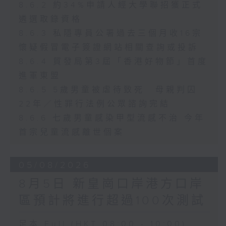
8.6.2 約34%申請人經大學聯招獲正式
遴選取錄資格
8.6.3 私隱專員公署過去三個月收16宗
懷疑假冒電子簽證網站相關查詢或投訴
8.6.4 貿發局第3屆「香港好物節」首度
進軍東盟
8.6.5 5歲男童被虐待致死 母親判囚
22年／性罪行法例公眾諮詢完結
8.6.6 七歲男童感染甲型流感不治 今年
首宗兒童流感離世個案
05/08/2026
8月5日 新皇崗口岸港方口岸
區預計將進行超過100次測試
足本 Full (HKT 08:00 - 10:00)