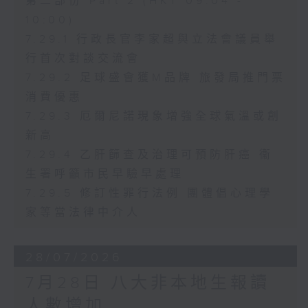
第二部份 Part 2 (HKT 09:04 -
10:00)
7.29.1 行政長官李家超與立法會議員舉
行首次對談交流會
7.29.2 足球盛會獲M品牌 旅發局推門票
消費優惠
7.29.3 厄爾尼諾現象增強全球氣溫或創
新高
7.29.4 乙肝篩查及治理可預防肝癌 衞
生署呼籲市民早驗早處理
7.29.5 修訂性罪行法例 團體倡心理學
家等當法律中介人
28/07/2026
7月28日 八大非本地生報讀
人數增加