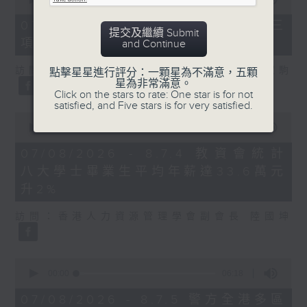
of
7
07/08/2026 - 8.7.3 申訴專員就三
提交及繼續 Submit
minutes,
項圖書館服務展開主動調查
and Continue
46
seconds
訪問：立法會議員、香港出版總會會長 李家駒
點擊星星進行評分：一顆星為不滿意，五顆
星為非常滿意。
Click on the stars to rate: One star is for not
satisfied, and Five stars is for very satisfied.
0
seconds
00:00
08:25
of
8
07/08/2026 - 8.7.4 教資會統計
minutes,
八大學士畢業生平均年薪達33.6萬元
25
seconds
升2%
訪問：香港人力資源管理學會副會長 陸國坤
0
seconds
00:00
06:18
of
6
07/08/2026 - 8.7.5 警方全港多區
minutes,