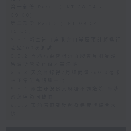
第一部份 Part 1 (HKT 08:04 -
09:00)
第二部份 Part 2 (HKT 09:04 -
10:00)
8.5.1 新皇崗口岸港方口岸區預計將進行
超過100次測試
8.5.2 香港船東會稱近百艘會員船隻滯
留波斯灣及霍爾木茲海峽
8.5.3 天文台錄得7月總雨量790.3毫米
較正常值高超過一倍
8.5.4 兩童疑誤食大麻糖不適送院 母涉
疏忽照顧同被捕
8.5.5 東涌滿東邨毗鄰擬建康體綜合大
樓