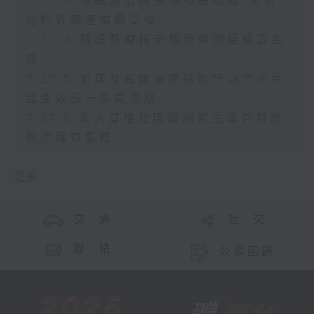
7.27.3 東鐵綫沿綫多個地點塌樹 太和
站附近架空電纜受損
7.27.4 預設醫療指示相關條例星期五生
效
7.27.5 酒店及賓館須提供防煙頭套本月
起生效設一年寬限期
7.27.6 港大首推社區藥劑師主導骨質疏
鬆症篩查服務
更多 ...
交 通
社 交
聯 絡
公眾回饋