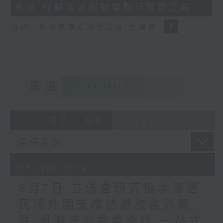
執法 打擊非法駕駛電動可移動工具
18
seconds
訪問：新界東南立法會議員 方國珊
重溫
CATCHUP
07 - 08
2026
07/08/2026
8月7日 立法會研究指本港居
民境外開支增訪港旅客消費
跌/粵港澳消委會合作 一站式