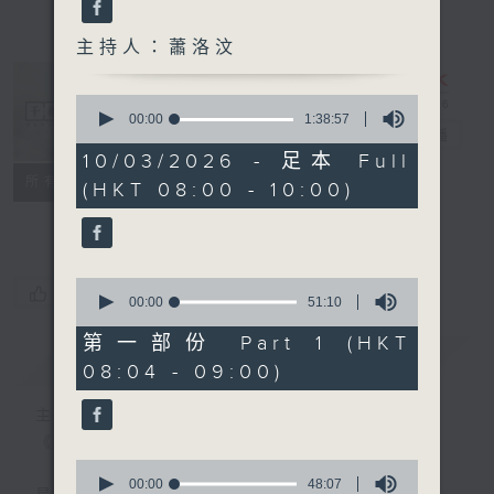
主持人：蕭洛汶
0
seconds
00:00
1:38:57
千禧年代
電台直播
of
1
10/03/2026 - 足本 Full
hour,
特備網頁
PODCASTS
所有集數
(HKT 08:00 - 10:00)
38
minutes,
FACEBOOK
57
seconds
0
您喜歡這個節目嗎?
seconds
00:00
51:10
of
51
第一部份 Part 1 (HKT
minutes,
簡介
GIST
08:04 - 09:00)
10
seconds
主持人：蕭洛汶
《千禧年代》
0
seconds
00:00
48:07