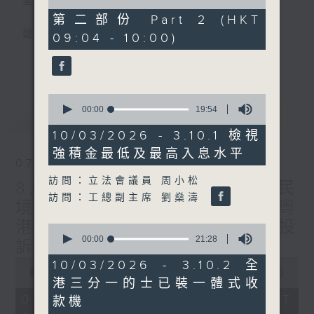
星期一至五
of
48
第二部份 Part 2 (HKT
minutes,
聲音更立體 意見更多元
09:04 - 10:00)
7
seconds
更多...
「千禧年代」鼓勵聽眾及嘉賓作有觀點、有理
據的意見交流，藉此帶出更多新觀點、新意
0
見、新角度。透過時事速遞，每日早晨為廣大
seconds
00:00
19:54
最新
LATEST
聽眾提供最新資訊以迎接新的一天。
of
19
10/03/2026 - 3.10.1 檢視
minutes,
監製：林嘉瑜
強積金最低及最高入息水平
54
07/08/2026
seconds
訪問：立法會議員 周小松
8月7日 立法會研究指本港居民
訪問：工總副主席 劉燊濤
境外開支增訪港旅客消費跌/粵
港澳消委會合作 一站式處理投
0
seconds
00:00
21:28
訴 十月實施
of
0
21
10/03/2026 - 3.10.2 全
seconds
minutes,
00:00
1:37:51
港三分一的士已裝一體式收
of
28
1
seconds
07/08/2026 - 足本 Full (HKT
款機
hour,