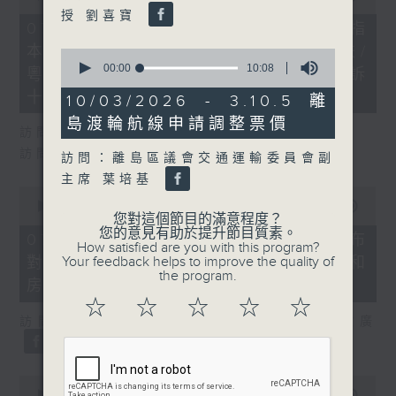
of
授 劉喜寶
29
07/08/2026 - 8.7.1 立法會研究指
minutes,
本港居民境外開支增訪港旅客消費跌/
37
0
seconds
seconds
00:00
10:08
粵港澳消委會合作 一站式處理投訴
of
十月實施
10
10/03/2026 - 3.10.5 離
minutes,
島渡輪航線申請調整票價
8
訪問：立法會議員 姚柏良
seconds
訪問：立法會議員 陳凱欣
訪問：離島區議會交通運輸委員會副
主席 葉培基
0
seconds
00:00
15:34
您對這個節目的滿意程度？
of
您的意見有助於提升節目質素。
15
07/08/2026 - 8.7.2 公屋聯會公布
How satisfied are you with this program?
minutes,
Your feedback helps to improve the quality of
對政府制定香港首份五年規劃土地和
34
the program.
seconds
房屋政策建議
☆
☆
☆
☆
☆
訪問：立法會議員、公屋聯會副主席 梁文廣
0
seconds
00:00
07:46