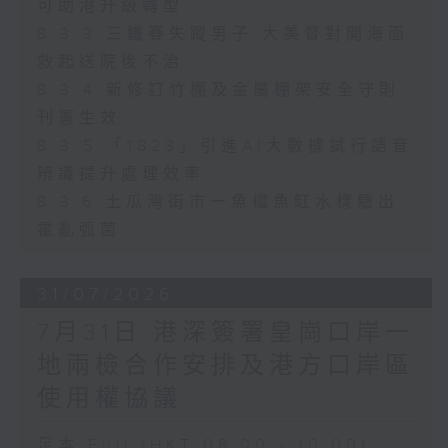
可助港升級轉型
8.3.3 三鐵賽失蹤男子 大美督對開海面
救起送院後不治
8.3.4 新修訂竹棚及金屬棚架安全守則
刊憲生效
8.3.5 「1823」引進AI大數據試行語音
辨識提升處理效率
8.3.6 土瓜灣街市一魚檔魚缸水樣驗出
霍亂弧菌
31/07/2026
7月31日 港深簽署皇崗口岸一
地兩檢合作安排及港方口岸區
使用權協議
足本 Full (HKT 08:00 - 10:00)