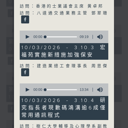
08:00 - 10:00)
37
minutes,
訪問：香港的士業議會主席 黄卓邦
51
訪問：八達通交通業務主管 鄧翠珊
seconds
0
seconds
00:00
50:50
0
of
seconds
00:00
09:19
50
第一部份 Part 1 (HKT 08:04 -
of
minutes,
9
10/03/2026 - 3.10.3 宏
09:00)
50
minutes,
seconds
福苑實施新措施加強保安
19
seconds
訪問：建造業總工會理事長 周思傑
0
seconds
00:00
47:11
of
0
47
第二部份 Part 2 (HKT 09:04 -
seconds
00:00
13:34
minutes,
of
10:00)
11
13
10/03/2026 - 3.10.4 研
seconds
minutes,
究指長者現數碼鴻溝逾6成僅
34
seconds
常用通訊程式
0
訪問：樹仁大學輔導及心理學系副教
seconds
00:00
29:37