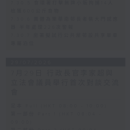
7.30.5 食環署打擊無牌小販拘捕14人
檢獲600公斤食物
7.30.6 團體為樂華南邨長者裝大門感應
器 半年處理226次警報
7.30.7 房署擬試行公共屋邨設共享單車
專屬泊位
29/07/2026
7月29日 行政長官李家超與
立法會議員舉行首次對談交流
會
足本 Full (HKT 08:00 - 10:00)
第一部份 Part 1 (HKT 08:04 -
09:00)