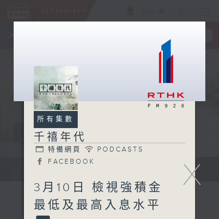
ENG
/
簡
×
全新 RTHK On The Go
取得
一手掌握 RTHK 電台、電視節目
所有集數
千禧年代
特備網頁
PODCASTS
X
FACEBOOK
有觀點、有理據的意見交流。
3月10日 檢視強積金
最低及最高入息水平