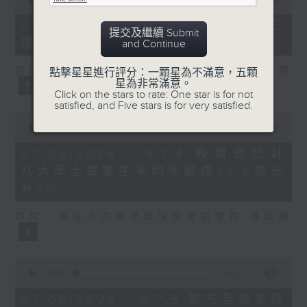
of
7
07/08/2026 - 8.7.3 申訴專員就三
提交及繼續 Submit
minutes,
項圖書館服務展開主動調查
and Continue
46
seconds
訪問：立法會議員、香港出版總會會長 李家駒
點擊星星進行評分：一顆星為不滿意，五顆
星為非常滿意。
Click on the stars to rate: One star is for not
satisfied, and Five stars is for very satisfied.
0
seconds
00:00
08:25
of
8
07/08/2026 - 8.7.4 教資會統計
minutes,
八大學士畢業生平均年薪達33.6萬元
25
seconds
升2%
訪問：香港人力資源管理學會副會長 陸國坤
0
seconds
00:00
06:18
of
6
07/08/2026 - 8.7.5 警方全港多區
minutes,