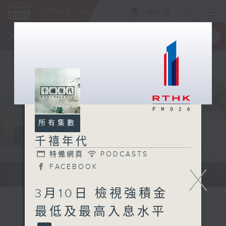
ENG
/
簡
×
全新 RTHK On The Go
取得
一手掌握 RTHK 電台、電視節目
所有集數
千禧年代
特備網頁
PODCASTS
X
FACEBOOK
有觀點、有理據的意見交流。
3月10日 檢視強積金
最低及最高入息水平