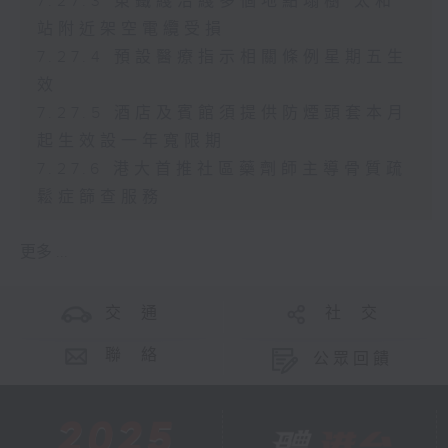
7.27.3 東鐵綫沿綫多個地點塌樹 太和
站附近架空電纜受損
7.27.4 預設醫療指示相關條例星期五生
效
7.27.5 酒店及賓館須提供防煙頭套本月
起生效設一年寬限期
7.27.6 港大首推社區藥劑師主導骨質疏
鬆症篩查服務
更多 ...
交 通
社 交
聯 絡
公眾回饋