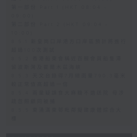
第一部份 Part 1 (HKT 08:04 -
09:00)
第二部份 Part 2 (HKT 09:04 -
10:00)
8.5.1 新皇崗口岸港方口岸區預計將進行
超過100次測試
8.5.2 香港船東會稱近百艘會員船隻滯
留波斯灣及霍爾木茲海峽
8.5.3 天文台錄得7月總雨量790.3毫米
較正常值高超過一倍
8.5.4 兩童疑誤食大麻糖不適送院 母涉
疏忽照顧同被捕
8.5.5 東涌滿東邨毗鄰擬建康體綜合大
樓