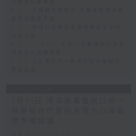
可助港升級轉型
8.3.3 三鐵賽失蹤男子 大美督對開海面
救起送院後不治
8.3.4 新修訂竹棚及金屬棚架安全守則
刊憲生效
8.3.5 「1823」引進AI大數據試行語音
辨識提升處理效率
8.3.6 土瓜灣街市一魚檔魚缸水樣驗出
霍亂弧菌
31/07/2026
7月31日 港深簽署皇崗口岸一
地兩檢合作安排及港方口岸區
使用權協議
足本 Full (HKT 08:00 - 10:00)