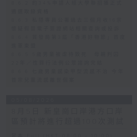
8.6.2 約34%申請人經大學聯招獲正式
遴選取錄資格
8.6.3 私隱專員公署過去三個月收16宗
懷疑假冒電子簽證網站相關查詢或投訴
8.6.4 貿發局第3屆「香港好物節」首度
進軍東盟
8.6.5 5歲男童被虐待致死 母親判囚
22年／性罪行法例公眾諮詢完結
8.6.6 七歲男童感染甲型流感不治 今年
首宗兒童流感離世個案
05/08/2026
8月5日 新皇崗口岸港方口岸
區預計將進行超過100次測試
足本 Full (HKT 08:00 - 10:00)