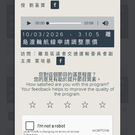
of
授 劉喜寶
29
07/08/2026 - 8.7.1 立法會研究指
minutes,
本港居民境外開支增訪港旅客消費跌/
37
0
seconds
seconds
00:00
10:08
粵港澳消委會合作 一站式處理投訴
of
十月實施
10
10/03/2026 - 3.10.5 離
minutes,
島渡輪航線申請調整票價
8
訪問：立法會議員 姚柏良
seconds
訪問：立法會議員 陳凱欣
訪問：離島區議會交通運輸委員會副
主席 葉培基
0
seconds
00:00
15:34
您對這個節目的滿意程度？
of
您的意見有助於提升節目質素。
15
07/08/2026 - 8.7.2 公屋聯會公布
How satisfied are you with this program?
minutes,
Your feedback helps to improve the quality of
對政府制定香港首份五年規劃土地和
34
the program.
seconds
房屋政策建議
☆
☆
☆
☆
☆
訪問：立法會議員、公屋聯會副主席 梁文廣
0
seconds
00:00
07:46