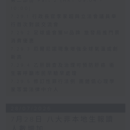
第二部份 Part 2 (HKT 09:04 -
10:00)
7.29.1 行政長官李家超與立法會議員舉
行首次對談交流會
7.29.2 足球盛會獲M品牌 旅發局推門票
消費優惠
7.29.3 厄爾尼諾現象增強全球氣溫或創
新高
7.29.4 乙肝篩查及治理可預防肝癌 衞
生署呼籲市民早驗早處理
7.29.5 修訂性罪行法例 團體倡心理學
家等當法律中介人
28/07/2026
7月28日 八大非本地生報讀
人數增加