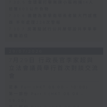
7.30.5 食環署打擊無牌小販拘捕14人
檢獲600公斤食物
7.30.6 團體為樂華南邨長者裝大門感應
器 半年處理226次警報
7.30.7 房署擬試行公共屋邨設共享單車
專屬泊位
29/07/2026
7月29日 行政長官李家超與
立法會議員舉行首次對談交流
會
足本 Full (HKT 08:00 - 10:00)
第一部份 Part 1 (HKT 08:04 -
09:00)