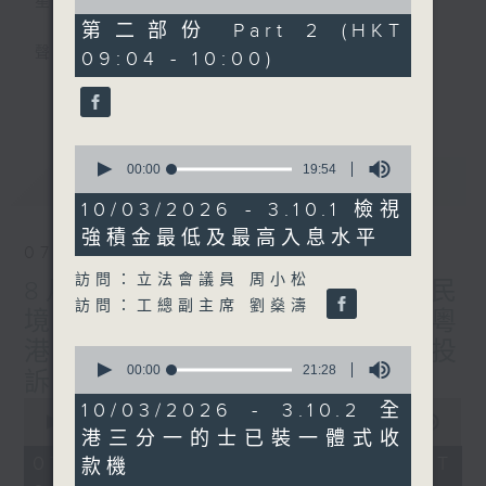
星期一至五
of
48
第二部份 Part 2 (HKT
minutes,
聲音更立體 意見更多元
09:04 - 10:00)
7
seconds
更多...
「千禧年代」鼓勵聽眾及嘉賓作有觀點、有理
據的意見交流，藉此帶出更多新觀點、新意
0
見、新角度。透過時事速遞，每日早晨為廣大
seconds
00:00
19:54
最新
LATEST
聽眾提供最新資訊以迎接新的一天。
of
19
10/03/2026 - 3.10.1 檢視
minutes,
監製：林嘉瑜
強積金最低及最高入息水平
54
07/08/2026
seconds
訪問：立法會議員 周小松
8月7日 立法會研究指本港居民
訪問：工總副主席 劉燊濤
境外開支增訪港旅客消費跌/粵
港澳消委會合作 一站式處理投
0
seconds
00:00
21:28
訴 十月實施
of
0
21
10/03/2026 - 3.10.2 全
seconds
minutes,
00:00
1:37:51
港三分一的士已裝一體式收
of
28
1
seconds
07/08/2026 - 足本 Full (HKT
款機
hour,