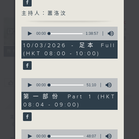
主持人：蕭洛汶
0
seconds
00:00
1:38:57
千禧年代
電台直播
of
1
10/03/2026 - 足本 Full
hour,
特備網頁
PODCASTS
所有集數
(HKT 08:00 - 10:00)
38
minutes,
FACEBOOK
57
seconds
0
您喜歡這個節目嗎?
seconds
00:00
51:10
of
51
第一部份 Part 1 (HKT
minutes,
簡介
GIST
08:04 - 09:00)
10
seconds
主持人：蕭洛汶
《千禧年代》
0
seconds
00:00
48:07