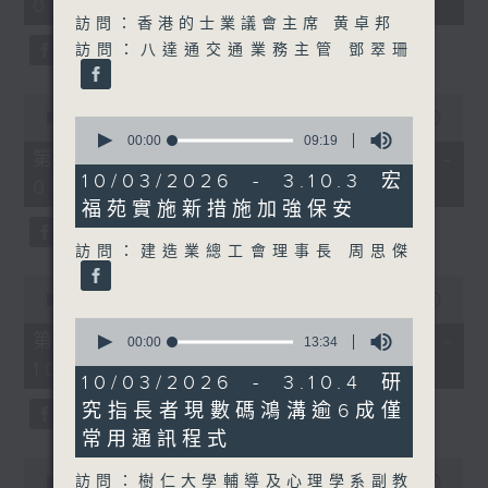
08:00 - 10:00)
37
minutes,
訪問：香港的士業議會主席 黄卓邦
51
訪問：八達通交通業務主管 鄧翠珊
seconds
0
seconds
00:00
50:50
0
of
seconds
00:00
09:19
50
第一部份 Part 1 (HKT 08:04 -
of
minutes,
9
10/03/2026 - 3.10.3 宏
09:00)
50
minutes,
seconds
福苑實施新措施加強保安
19
seconds
訪問：建造業總工會理事長 周思傑
0
seconds
00:00
47:11
of
0
47
第二部份 Part 2 (HKT 09:04 -
seconds
00:00
13:34
minutes,
of
10:00)
11
13
10/03/2026 - 3.10.4 研
seconds
minutes,
究指長者現數碼鴻溝逾6成僅
34
seconds
常用通訊程式
0
訪問：樹仁大學輔導及心理學系副教
seconds
00:00
29:37