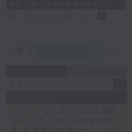
執法 打擊非法駕駛電動可移動工具
18
seconds
訪問：新界東南立法會議員 方國珊
重溫
CATCHUP
07 - 08
2026
07/08/2026
8月7日 立法會研究指本港居
民境外開支增訪港旅客消費
跌/粵港澳消委會合作 一站式