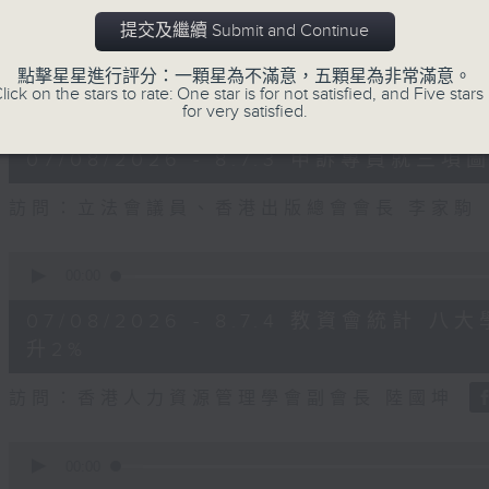
seconds
Volume
90%
提交及繼續 Submit and Continue
訪問：立法會議員、公屋聯會副主席 梁文廣
點擊星星進行評分：一顆星為不滿意，五顆星為非常滿意。
lick on the stars to rate: One star is for not satisfied, and Five stars 
0
for very satisfied.
seconds
00:00
of
7
07/08/2026 - 8.7.3 申訴專員
minutes,
46
seconds
Volume
訪問：立法會議員、香港出版總會會長 李家駒
90%
0
seconds
00:00
of
8
07/08/2026 - 8.7.4 教資會統計
minutes,
25
升2%
seconds
Volume
90%
訪問：香港人力資源管理學會副會長 陸國坤
0
seconds
00:00
of