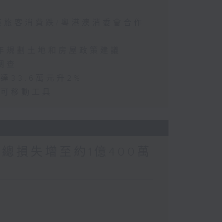
訪港旅客消費跌/粵港澳消委會合作
五年規劃土地和房屋政策建議
調查
達33.6萬元升2%
動可移動工具
涉案總損失增至約1億400萬