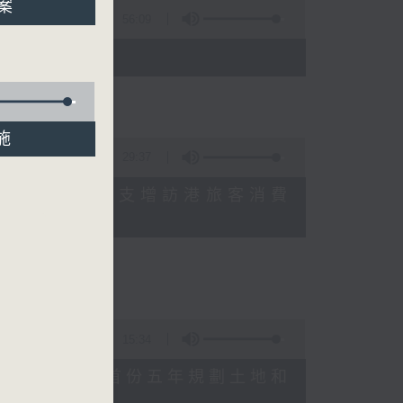
方案
56:09
)
實施
29:37
研究指本港居民境外開支增訪港旅客消費
十月實施
15:34
公布對政府制定香港首份五年規劃土地和