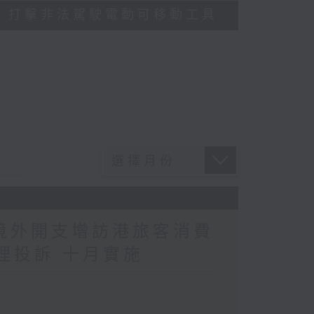
多區執法 打擊非法駕駛電動可移動工具
民境外開支增訪港旅客消費
理投訴 十月實施