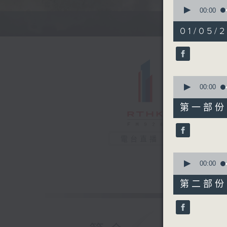
0
seconds
00:00
of
1
01/05/
hour,
41
minutes,
33
seconds
90%
0
seconds
00:00
of
52
第一部份 P
minutes,
0
seconds
90%
電台直播
0
seconds
00:00
of
49
第二部份 P
minutes,
43
seconds
90%