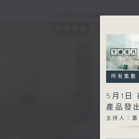
所有集數
5月1日
產品發
主持人：蕭