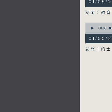
01/05
minutes,
20
seconds
訪問：教育
90%
0
seconds
00:00
of
7
01/05
minutes,
7
seconds
訪問：的士
90%