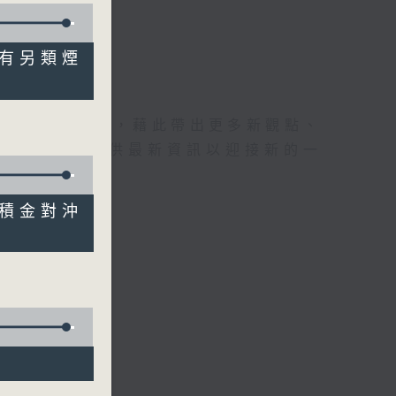
就管有另類煙
理據的意見交流，藉此帶出更多新觀點、
為廣大聽眾提供最新資訊以迎接新的一
注強積金對沖