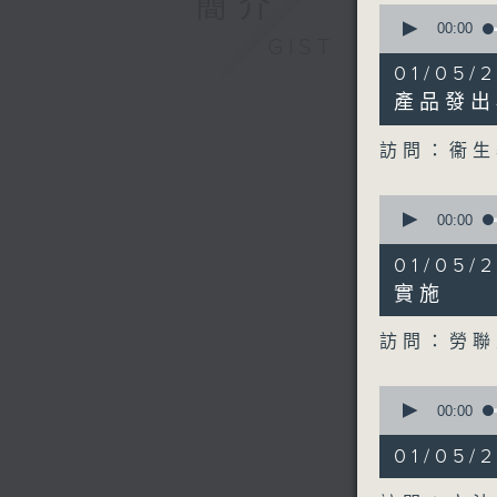
簡介
0
seconds
00:00
GIST
of
15
01/05
minutes,
53
產品發出
seconds
90%
訪問：衞生
0
seconds
00:00
of
10
01/05
minutes,
48
實施
seconds
90%
訪問：勞聯
0
seconds
00:00
of
11
01/05
minutes,
3