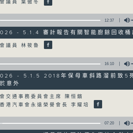
Volume
會議員 葉傲冬
07/08/2026
12:37
8月7日 立法會研究指本港居民
/2026 - 5.1.4 審計報告有關智能廚餘回收
粵港澳消委會合作 一站式處理投訴
0
Volume
會議員 林筱魯
seconds
00:00
of
1
07/08/2026 - 足本 Full (HKT 08:04
hour,
16:10
51
minutes,
/2026 - 5.1.5 2018年保母車斜路溜前致
59
seconds
Volume
於意外
90%
Volume
0
seconds
00:00
會交通事務委員會主席 陳恒鑌
of
56
香港汽車會永遠榮譽會長 李耀培
第一部份 Part 1 (HKT 08:04 - 09:00
minutes,
10
seconds
Volume
90%
07:20