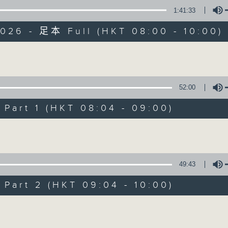
1:41:33
有觀點、有理據的意見交流。
2026 - 足本 Full (HKT 08:00 - 10:00)
Volume
52:00
千禧年代
art 1 (HKT 08:04 - 09:00)
特備網頁
PODCASTS
所有集數
Volume
您喜歡這個節目嗎?
49:43
art 2 (HKT 09:04 - 10:00)
主持人：蕭洛汶
Volume
《千禧年代》