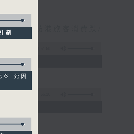
境外開支增訪港旅客消費跌/
桶計劃
 十月實施
1:51:59
 - 10:00)
5死案 死因
56:10
)