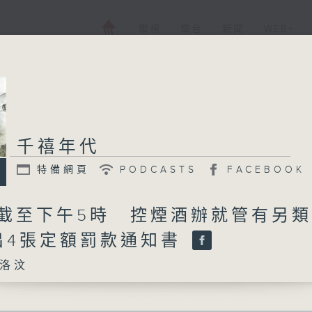
電視
電台
新聞
WEB+
千禧年代
特備網頁
PODCASTS
FACEBOOK
 截至下午5時 控煙酒辦就管有另
出4張定額罰款通知書
洛汶