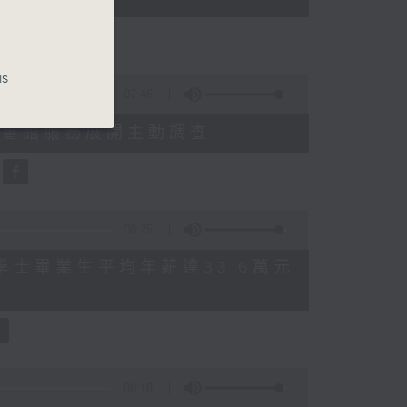
is
07:46
就三項圖書館服務展開主動調查
08:25
 八大學士畢業生平均年薪達33.6萬元
06:18