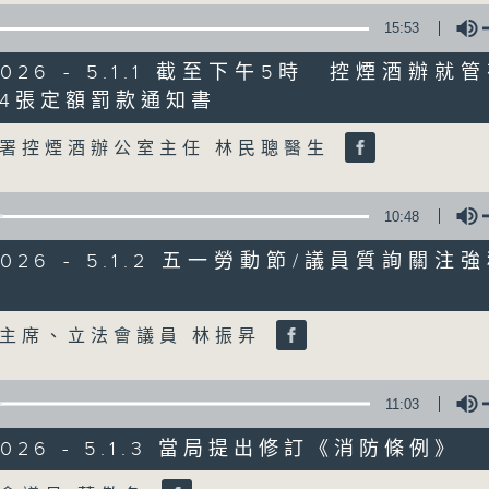
15:53
星期一至五
/2026 - 5.1.1 截至下午5時 控煙酒辦
聲音更立體 意見更多元
4張定額罰款通知書
Volume
署控煙酒辦公室主任 林民聰醫生
「千禧年代」鼓勵聽眾及嘉賓作有觀點、有
新意見、新角度。透過時事速遞，每日早晨
天。
10:48
/2026 - 5.1.2 五一勞動節/議員質詢關
監製：林嘉瑜
Volume
主席、立法會議員 林振昇
11:03
/2026 - 5.1.3 當局提出修訂《消防條例》