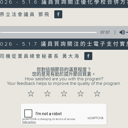
0
/2026 - 5.1.6 議員質詢關注優化學校合併
seconds
00:00
of
Volume
界立法會議員 鄧飛
56
第二部份 Part 2 (HKT 09:04 - 10:00
minutes,
9
seconds
Volume
07:07
90%
/2026 - 5.1.7 議員質詢關注的士電子支付
0
seconds
00:00
of
Volume
司機從業員總會秘書長 黃大海
29
07/08/2026 - 8.7.1 立法會
minutes,
37
跌/粵港澳消委會合作 一站式處理投訴 
您對這個節目的滿意程度？
seconds
Volume
您的意見有助於提升節目質素。
90%
How satisfied are you with this program?
訪問：立法會議員 姚柏良
Your feedback helps to improve the quality of the program.
訪問：立法會議員 陳凱欣
☆
☆
☆
☆
☆
0
seconds
00:00
of
15
07/08/2026 - 8.7.2 公屋聯會
minutes,
34
房屋政策建議