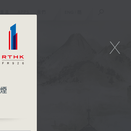
重溫
APPS
我們
ENG
/
簡
X
類煙