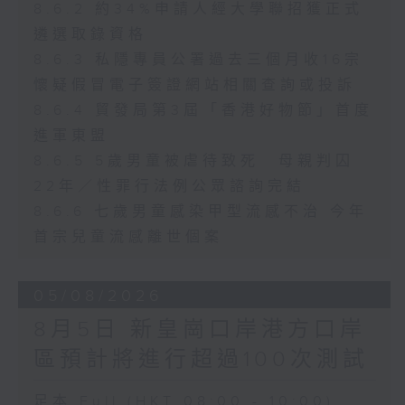
8.6.2 約34%申請人經大學聯招獲正式
遴選取錄資格
8.6.3 私隱專員公署過去三個月收16宗
懷疑假冒電子簽證網站相關查詢或投訴
8.6.4 貿發局第3屆「香港好物節」首度
進軍東盟
8.6.5 5歲男童被虐待致死 母親判囚
22年／性罪行法例公眾諮詢完結
8.6.6 七歲男童感染甲型流感不治 今年
首宗兒童流感離世個案
05/08/2026
8月5日 新皇崗口岸港方口岸
區預計將進行超過100次測試
足本 Full (HKT 08:00 - 10:00)