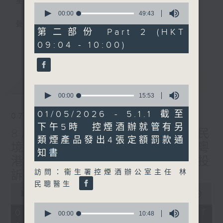
星期一至五
0
seconds
00:00
49:43
of
聲音更立體 意見更多元
49
第二部份 Part 2 (HKT
minutes,
更多...
09:04 - 10:00)
43
「千禧年代」鼓勵聽眾及嘉賓作有觀點、有理
seconds
據的意見交流，藉此帶出更多新觀點、新意
見、新角度。透過時事速遞，每日早晨為廣大
最新
LATEST
聽眾提供最新資訊以迎接新的一天。
0
seconds
00:00
15:53
of
監製：林嘉瑜
15
01/05/2026 - 5.1.1 截至
07/08/2026
minutes,
下午5時 控煙酒辦就管有另
53
8月7日 立法會研究指本港居民
seconds
類煙產品發出4張定額罰款通
境外開支增訪港旅客消費跌/粵
知書
港澳消委會合作 一站式處理投
訪問：衞生署控煙酒辦公室主任 林
訴 十月實施
民聰醫生
0
seconds
00:00
1:37:51
of
0
1
07/08/2026 - 足本 Full (HKT
seconds
00:00
10:48
hour,
of