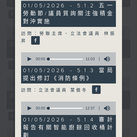
08:00 - 10:00)
37
10
01/05/2026 - 5.1.2 五一
minutes,
minutes,
51
勞動節/議員質詢關注強積金
48
seconds
seconds
對沖實施
0
seconds
00:00
50:50
訪問：勞聯主席、立法會議員 林振
of
昇
50
第一部份 Part 1 (HKT 08:04 -
minutes,
09:00)
50
0
seconds
seconds
00:00
11:03
of
11
01/05/2026 - 5.1.3 當局
minutes,
提出修訂《消防條例》
3
0
seconds
seconds
00:00
47:11
of
訪問：立法會議員 葉傲冬
47
第二部份 Part 2 (HKT 09:04 -
minutes,
10:00)
0
11
seconds
00:00
12:37
seconds
of
12
01/05/2026 - 5.1.4 審計
minutes,
報告有關智能廚餘回收桶計
37
0
seconds
劃
seconds
00:00
29:37