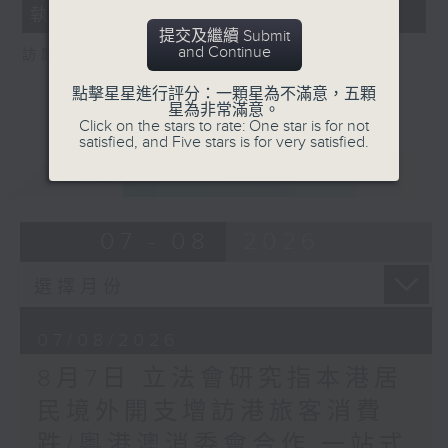
執法 打擊非法駕駛電動可移動工具
18
seconds
提交及繼續 Submit
and Continue
訪問：新界東南立法會議員 方國珊
點擊星星進行評分：一顆星為不滿意，五顆
星為非常滿意。
Click on the stars to rate: One star is for not
satisfied, and Five stars is for very satisfied.
重溫
CATCHUP
07 - 08
2026
07/08/2026
8月7日 立法會研究指本港居
民境外開支增訪港旅客消費
跌/粵港澳消委會合作 一站式