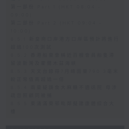
第一部份 Part 1 (HKT 08:04 -
09:00)
第二部份 Part 2 (HKT 09:04 -
10:00)
8.5.1 新皇崗口岸港方口岸區預計將進行
超過100次測試
8.5.2 香港船東會稱近百艘會員船隻滯
留波斯灣及霍爾木茲海峽
8.5.3 天文台錄得7月總雨量790.3毫米
較正常值高超過一倍
8.5.4 兩童疑誤食大麻糖不適送院 母涉
疏忽照顧同被捕
8.5.5 東涌滿東邨毗鄰擬建康體綜合大
樓