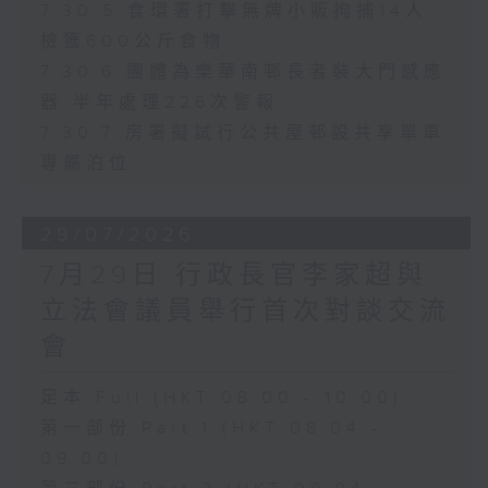
7.30.5 食環署打擊無牌小販拘捕14人
檢獲600公斤食物
7.30.6 團體為樂華南邨長者裝大門感應
器 半年處理226次警報
7.30.7 房署擬試行公共屋邨設共享單車
專屬泊位
29/07/2026
7月29日 行政長官李家超與
立法會議員舉行首次對談交流
會
足本 Full (HKT 08:00 - 10:00)
第一部份 Part 1 (HKT 08:04 -
09:00)