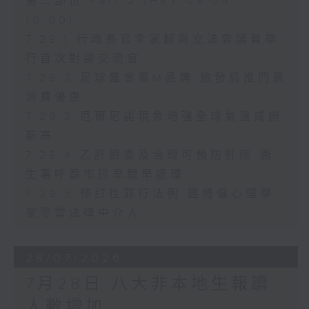
第二部份 Part 2 (HKT 09:04 -
10:00)
7.29.1 行政長官李家超與立法會議員舉
行首次對談交流會
7.29.2 足球盛會獲M品牌 旅發局推門票
消費優惠
7.29.3 厄爾尼諾現象增強全球氣溫或創
新高
7.29.4 乙肝篩查及治理可預防肝癌 衞
生署呼籲市民早驗早處理
7.29.5 修訂性罪行法例 團體倡心理學
家等當法律中介人
28/07/2026
7月28日 八大非本地生報讀
人數增加