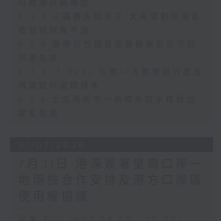
可助港升級轉型
8.3.3 三鐵賽失蹤男子 大美督對開海面
救起送院後不治
8.3.4 新修訂竹棚及金屬棚架安全守則
刊憲生效
8.3.5 「1823」引進AI大數據試行語音
辨識提升處理效率
8.3.6 土瓜灣街市一魚檔魚缸水樣驗出
霍亂弧菌
31/07/2026
7月31日 港深簽署皇崗口岸一
地兩檢合作安排及港方口岸區
使用權協議
足本 Full (HKT 08:00 - 10:00)