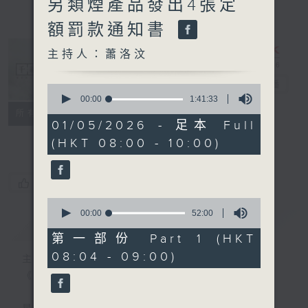
另類煙產品發出4張定
額罰款通知書
主持人：蕭洛汶
千禧年代
電台直播
0
seconds
00:00
1:41:33
of
特備網頁
PODCASTS
所有集數
1
01/05/2026 - 足本 Full
FACEBOOK
hour,
(HKT 08:00 - 10:00)
41
minutes,
33
seconds
您喜歡這個節目嗎?
0
seconds
00:00
52:00
簡介
GIST
of
52
第一部份 Part 1 (HKT
minutes,
08:04 - 09:00)
0
主持人：蕭洛汶
seconds
《千禧年代》