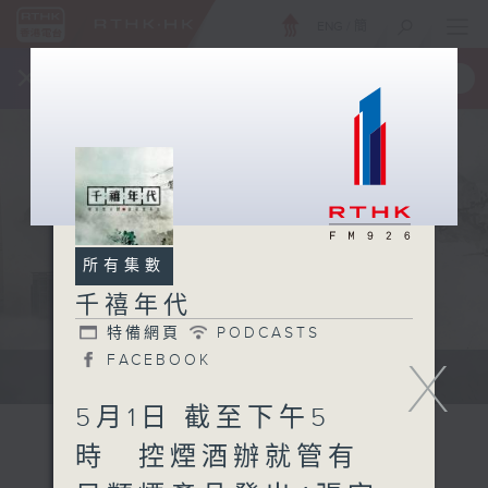
ENG
/
簡
×
全新 RTHK On The Go
取得
一手掌握 RTHK 電台、電視節目
所有集數
千禧年代
特備網頁
PODCASTS
X
FACEBOOK
有觀點、有理據的意見交流。
5月1日 截至下午5
時 控煙酒辦就管有