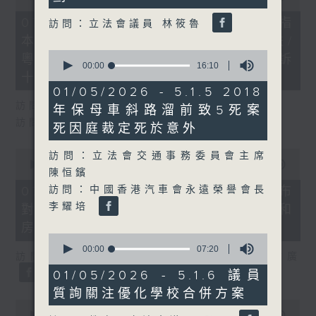
of
29
07/08/2026 - 8.7.1 立法會研究指
訪問：立法會議員 林筱魯
minutes,
本港居民境外開支增訪港旅客消費跌/
37
seconds
0
粵港澳消委會合作 一站式處理投訴
seconds
00:00
16:10
十月實施
of
16
01/05/2026 - 5.1.5 2018
minutes,
訪問：立法會議員 姚柏良
年保母車斜路溜前致5死案
10
seconds
訪問：立法會議員 陳凱欣
死因庭裁定死於意外
0
訪問：立法會交通事務委員會主席
seconds
00:00
15:34
陳恒鑌
of
15
訪問：中國香港汽車會永遠榮譽會長
07/08/2026 - 8.7.2 公屋聯會公布
minutes,
李耀培
對政府制定香港首份五年規劃土地和
34
seconds
房屋政策建議
0
seconds
00:00
07:20
訪問：立法會議員、公屋聯會副主席 梁文廣
of
7
01/05/2026 - 5.1.6 議員
minutes,
質詢關注優化學校合併方案
20
0
seconds
seconds
00:00
07:46