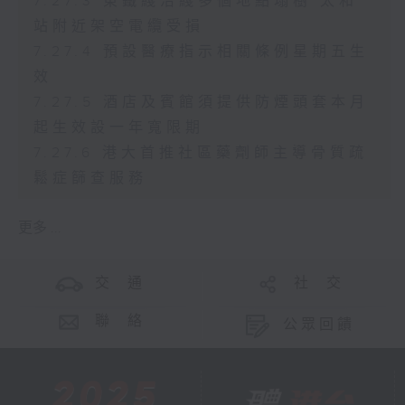
7.27.3 東鐵綫沿綫多個地點塌樹 太和
站附近架空電纜受損
7.27.4 預設醫療指示相關條例星期五生
效
7.27.5 酒店及賓館須提供防煙頭套本月
起生效設一年寬限期
7.27.6 港大首推社區藥劑師主導骨質疏
鬆症篩查服務
更多 ...
交 通
社 交
聯 絡
公眾回饋