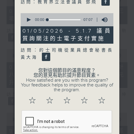
訪問：教育界立法會議員 鄧飛
of
7
07/08/2026 - 8.7.3 申訴專員就三
minutes,
0
項圖書館服務展開主動調查
46
seconds
00:00
07:07
seconds
of
7
01/05/2026 - 5.1.7 議員
訪問：立法會議員、香港出版總會會長 李家駒
minutes,
質詢關注的士電子支付實施
7
seconds
訪問：的士司機從業員總會秘書長
0
seconds
00:00
08:25
黃大海
of
8
07/08/2026 - 8.7.4 教資會統計
minutes,
您對這個節目的滿意程度？
八大學士畢業生平均年薪達33.6萬元
25
您的意見有助於提升節目質素。
seconds
How satisfied are you with this program?
升2%
Your feedback helps to improve the quality of
the program.
訪問：香港人力資源管理學會副會長 陸國坤
☆
☆
☆
☆
☆
0
seconds
00:00
06:18
of
6
07/08/2026 - 8.7.5 警方全港多區
minutes,